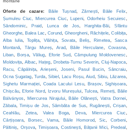
montane
Oferte de cazare:
Băile Tușnad
,
Zărnești
,
Băile Felix
,
Șumuleu Ciuc, Miercurea Ciuc
,
Lupeni
,
Odorheiu Secuiesc
,
Sândominic
,
Praid
,
Lunca de Jos
,
Harghita-Băi
,
Sfântu
Gheorghe
,
Balea Lac
,
Corund
,
Gheorgheni
,
Răchițele
,
Colibița
,
Alba Iulia
,
Toplița
,
Vlăhița
,
Sovata
,
Beliș
,
Rimetea
,
Sasca
Montană
,
Târgu Mureș
,
Arad
,
Băile Herculane
,
Covasna
,
Liban
,
Borșa
,
Văliug
,
Eforie Sud
,
Câmpulung Moldovenesc
,
Moldovița
,
Albac
,
Hațeg
,
Drobeta-Turnu Severin
,
Cluj-Napoca
,
Racu
,
Căpâlnița
,
Arieșeni
,
Joseni
,
Pasul Bucin
,
Sâncraiu
,
Ocna Șugatag
,
Turda
,
Sibiel
,
Lacu Roșu
,
Aiud
,
Sibiu
,
Lăzarea
,
Sighetu Marmației
,
Coada Lacului Lesu
,
Brașov
,
Sighișoara
,
Chișcău
,
Eforie Nord
,
Izvoru Mureșului
,
Tulcea
,
Remeți
,
Băile
Bálványos
,
Miercurea Nirajului
,
Băile Olănești
,
Vatra Dornei
,
Zăbala
,
Timișu de Jos
,
Sâmbăta de Sus
,
Rugănești
,
Crișan
,
Ceahlău
,
Zetea
,
Valea Boga
,
Deva
,
Miercurea Ciuc
,
Cârțișoara
,
Borsec
,
Vama
,
Băile Homorod
,
Sic
,
Corbeni
,
Păltiniș
,
Orșova
,
Timișoara
,
Costinești
,
Bățanii Mici
,
Predeal
,