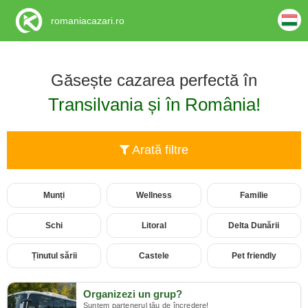
romaniacazari.ro
Găsește cazarea perfectă în
Transilvania și în România!
Arată filtre
Munți
Wellness
Familie
Schi
Litoral
Delta Dunării
Ținutul sării
Castele
Pet friendly
Organizezi un grup?
Suntem partenerul tău de încredere!