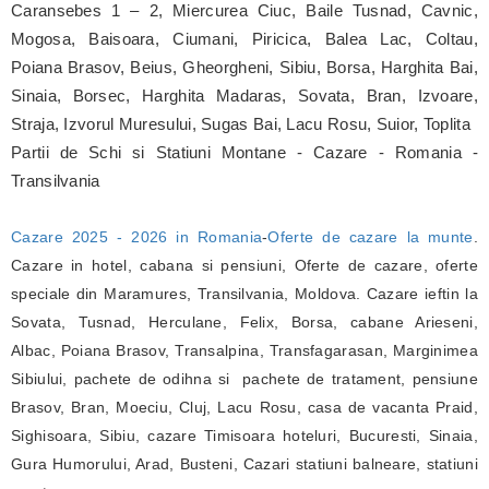
Caransebes 1 – 2, Miercurea Ciuc, Baile Tusnad, Cavnic,
Mogosa, Baisoara, Ciumani, Piricica, Balea Lac, Coltau,
Poiana Brasov, Beius, Gheorgheni, Sibiu, Borsa, Harghita Bai,
Sinaia, Borsec, Harghita Madaras, Sovata, Bran, Izvoare,
Straja, Izvorul Muresului, Sugas Bai, Lacu Rosu, Suior, Toplita
Partii de Schi si Statiuni Montane - Cazare - Romania -
Transilvania
Cazare 2025 - 2026 in Romania
-
Oferte de cazare la munte
.
Cazare in hotel, cabana si pensiuni, Oferte de cazare, oferte
speciale din Maramures, Transilvania, Moldova. Cazare ieftin la
Sovata, Tusnad, Herculane, Felix, Borsa, cabane Arieseni,
Albac, Poiana Brasov, Transalpina, Transfagarasan, Marginimea
Sibiului, pachete de odihna si pachete de tratament, pensiune
Brasov, Bran, Moeciu, Cluj, Lacu Rosu, casa de vacanta Praid,
Sighisoara, Sibiu, cazare Timisoara hoteluri, Bucuresti, Sinaia,
Gura Humorului, Arad, Busteni, Cazari statiuni balneare, statiuni