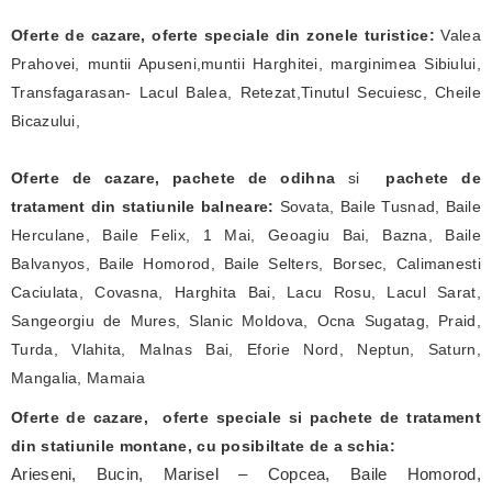
Oferte de cazare, oferte speciale din zonele turistice:
Valea
Prahovei, muntii Apuseni,muntii Harghitei, marginimea Sibiului,
Transfagarasan- Lacul Balea, Retezat,Tinutul Secuiesc, Cheile
Bicazului,
Oferte de cazare, pachete de odihna
si
pachete de
tratament
din statiunile balneare:
Sovata, Baile Tusnad, Baile
Herculane, Baile Felix, 1 Mai, Geoagiu Bai, Bazna, Baile
Balvanyos, Baile Homorod, Baile Selters, Borsec, Calimanesti
Caciulata, Covasna, Harghita Bai, Lacu Rosu, Lacul Sarat,
Sangeorgiu de Mures, Slanic Moldova, Ocna Sugatag, Praid,
Turda, Vlahita, Malnas Bai, Eforie Nord, Neptun, Saturn,
Mangalia, Mamaia
Oferte de cazare, oferte speciale si pachete de tratament
din statiunile montane, cu posibiltate de a schia:
Arieseni, Bucin, Marisel – Copcea, Baile Homorod,