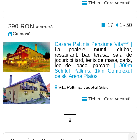
Tichet | Card vacanță
17
1 - 50
290 RON
/cameră
Cu masă
Cazare Paltinis Pensiune Vila*** |
La poalele muntii, ciubar,
restaurant, bar, terasa, sala de
jocuri: biliard, tenis de masa, darts,
loc de joaca, parcare
| 300m
Schitul Paltinis, 1km Complexul
de ski Arena Platos
Vilă Păltiniș,
Județul Sibiu
Tichet | Card vacanță
1