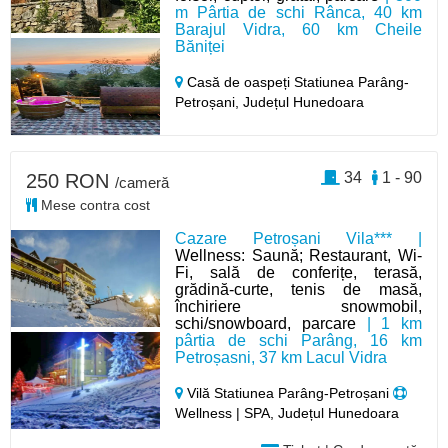
m Pârtia de schi Rânca, 40 km
Barajul Vidra, 60 km Cheile
Băniței
Casă de oaspeți Statiunea Parâng-
Petroșani,
Județul Hunedoara
34
1 - 90
250 RON
/cameră
Mese contra cost
Cazare Petroșani Vila*** |
Wellness: Saună; Restaurant, Wi-
Fi, sală de conferițe, terasă,
grădină-curte, tenis de masă,
închiriere snowmobil,
schi/snowboard, parcare
| 1 km
pârtia de schi Parâng, 16 km
Petroșasni, 37 km Lacul Vidra
Vilă Statiunea Parâng-Petroșani
Wellness | SPA, Județul Hunedoara