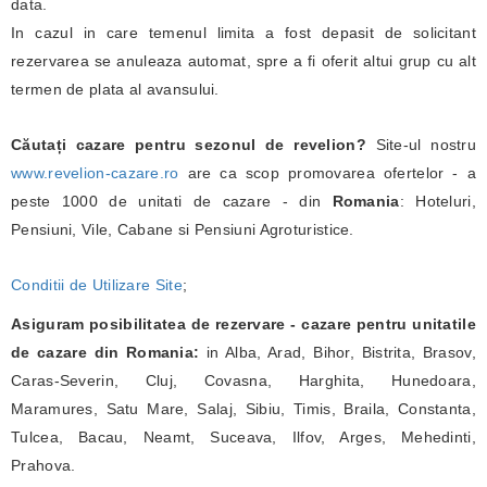
data.
In cazul in care temenul limita a fost depasit de solicitant
rezervarea se anuleaza automat, spre a fi oferit altui grup cu alt
termen de plata al avansului.
Căutați cazare pentru sezonul de revelion?
Site-ul nostru
www.revelion-cazare.ro
are ca scop promovarea ofertelor - a
peste 1000 de unitati de cazare - din
Romania
: Hoteluri,
Pensiuni, Vile, Cabane si Pensiuni Agroturistice.
Conditii de Utilizare Site
;
Asiguram posibilitatea de rezervare - cazare pentru unitatile
de cazare din Romania:
in Alba, Arad, Bihor, Bistrita, Brasov,
Caras-Severin, Cluj, Covasna, Harghita, Hunedoara,
Maramures, Satu Mare, Salaj, Sibiu, Timis, Braila, Constanta,
Tulcea, Bacau, Neamt, Suceava, Ilfov, Arges, Mehedinti,
Prahova.