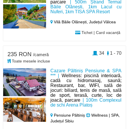
parcare
| 500m Ștrand Termal
Băile Olănești, 1km Lacul cu
Nuferi, 1km TISA SPA Resort
Vilă Băile Olănești,
Județul Vâlcea
Tichet | Card vacanță
34
1 - 70
235 RON
/cameră
Toate mesele incluse
Cazare Păltiniș Pensiune & SPA
*** |
Wellness: piscină interioară,
cadă cu hidromasaj, saună;
Restaurant, bar, WIFI, sală de
jocuri: biliard, tenis de masă, sală
de sport, terasă, curte, loc de
joacă, parcare
| 100m Complexul
de schi Arena Platoș
Pensiune Păltiniș
Wellness | SPA,
Județul Sibiu