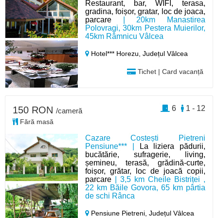
Restaurant, bar, WIFI, terasa,
gradina, foișor, gratar, loc de joaca,
parcare
| 20km Manastirea
Polovragi, 30km Pestera Muierilor,
45km Râmnicu Vâlcea
Hotel*** Horezu,
Județul Vâlcea
Tichet | Card vacanță
6
1 - 12
150 RON
/cameră
Fără masă
Cazare Costești Pietreni
Pensiune*** |
La liziera pădurii,
bucătărie, sufragerie, living,
șemineu, terasă, grădină-curte,
foișor, grătar, loc de joacă copii,
parcare
| 3,5 km Cheile Bistriței ,
22 km Băile Govora, 65 km pârtia
de schi Rânca
Pensiune Pietreni,
Județul Vâlcea