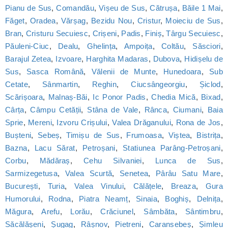
Pianu de Sus
,
Comandău
,
Vișeu de Sus
,
Cătrușa
,
Băile 1 Mai
,
Făget
,
Oradea
,
Vărșag
,
Bezidu Nou
,
Cristur
,
Moieciu de Sus
,
Bran
,
Cristuru Secuiesc
,
Crișeni
,
Padis
,
Finiș
,
Târgu Secuiesc
,
Păuleni-Ciuc
,
Dealu
,
Ghelința
,
Ampoița
,
Coltău
,
Săsciori
,
Barajul Zetea
,
Izvoare
,
Harghita Madaras
,
Dubova
,
Hidișelu de
Sus
,
Sasca Română
,
Vălenii de Munte
,
Hunedoara
,
Sub
Cetate
,
Sânmartin
,
Reghin
,
Ciucsângeorgiu
,
Șiclod
,
Scărișoara
,
Malnaș-Băi
,
Ic Ponor Padis
,
Chedia Mică
,
Bixad
,
Cârța
,
Câmpu Cetății
,
Stâna de Vale
,
Rânca
,
Ciumani
,
Baia
Sprie
,
Mereni
,
Izvoru Crișului
,
Valea Drăganului
,
Rona de Jos
,
Bușteni
,
Sebeș
,
Timișu de Sus
,
Frumoasa
,
Viștea
,
Bistrița
,
Bazna
,
Lacu Sărat
,
Petroșani
,
Statiunea Parâng-Petroșani
,
Corbu
,
Mădăraș
,
Cehu Silvaniei
,
Lunca de Sus
,
Sarmizegetusa
,
Valea Scurtă
,
Senetea
,
Pârâu Satu Mare
,
București
,
Turia
,
Valea Vinului
,
Călățele
,
Breaza
,
Gura
Humorului
,
Rodna
,
Piatra Neamț
,
Sinaia
,
Boghiș
,
Delnița
,
Măgura
,
Arefu
,
Lorău
,
Crăciunel
,
Sâmbăta
,
Sântimbru
,
Săcălășeni
,
Șugag
,
Râșnov
,
Pietreni
,
Caransebeș
,
Șimleu