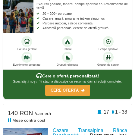
Excursii școlare, tabere, echipe sportive sau evenimente de
firmă.
20 – 200+ persoane
Cazare, masă, programe într-un singur loc
Parcare autocar, săli de conferință
Asistență personală, cerere de ofertă gratuită
Excursii școlare
Tabere
Echipe sportive
Evenimente corporate
Grupuri religioase
Grupuri de seniori
Cere o ofertă personalizată!
Specialiștii noștri îți stau la dispoziție cu recomandări și soluții complete.
CERE OFERTĂ
17
1 - 38
140 RON
/cameră
Mese contra cost
Cazare Transalpina Rânca