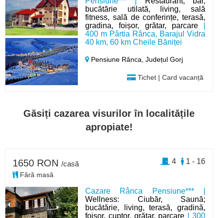
Pensiune*** |
Restaurant, bar,
bucătărie utilată, living, sală
fitness, sală de conferințe, terasă,
gradina, foișor, grătar, parcare
|
400 m Pârtia Rânca, Barajul Vidra
40 km, 60 km Cheile Băniței
Pensiune Rânca,
Județul Gorj
Tichet | Card vacanță
Găsiți cazarea visurilor în localitățile
apropiate!
4
1 - 16
1650 RON
/casă
Fără masă
Cazare Rânca Pensiune*** |
Wellness: Ciubăr, Saună;
bucătărie, living, terasă, gradină,
foisor, cuptor, grătar, parcare
| 300