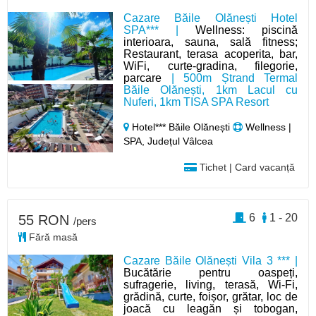
Cazare Băile Olănești Hotel
SPA*** |
Wellness: piscină
interioara, sauna, sală fitness;
Restaurant, terasa acoperita, bar,
WiFi, curte-gradina, filegorie,
parcare
| 500m Ștrand Termal
Băile Olănești, 1km Lacul cu
Nuferi, 1km TISA SPA Resort
Hotel*** Băile Olănești
Wellness |
SPA, Județul Vâlcea
Tichet | Card vacanță
6
1 - 20
55 RON
/pers
Fără masă
Cazare Băile Olănești Vila 3 *** |
Bucătărie pentru oaspeți,
sufragerie, living, terasă, Wi-Fi,
grădină, curte, foișor, grătar, loc de
joacă cu leagăn și tobogan,