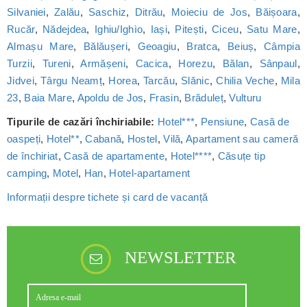
Silvaniei
,
Zalău
,
Saschiz
,
Ditrău
,
Moieciu de Jos
,
Băișoara
,
Rucăr
,
Nădejdea
,
Ighiu/Ighìo
,
Iași
,
Pitești
,
Ciceu
,
Satu Mare
,
Almașu Mare
,
Bălăușeri
,
Geoagiu
,
Bratca
,
Beiuș
,
Câmpia
Turzii
,
Tureni
,
Armășeni
,
Cacica
,
Horezu
,
Bălan
,
Sânpaul
,
Jidvei
,
Târgu Neamț
,
Horea
,
Tarcău
,
Slănic
,
Chilia Veche
,
Mila
23
,
Baia Mare
,
Apoldu de Jos
,
Frasin
,
Brăduleț
,
Vulturu
Tipurile de cazări închiriabile:
Hotel***
,
Pensiune
,
Casă de
oaspeți
,
Hotel**
,
Cabană
,
Hostel
,
Vilă
,
Apartament sau cameră
de închiriat
,
Casă de apartamente
,
Hotel****
,
Căsuțe tip
camping
,
Motel
,
Han
,
Hotel-apartament
Informații despre tichete și card de vacanță
NEWSLETTER