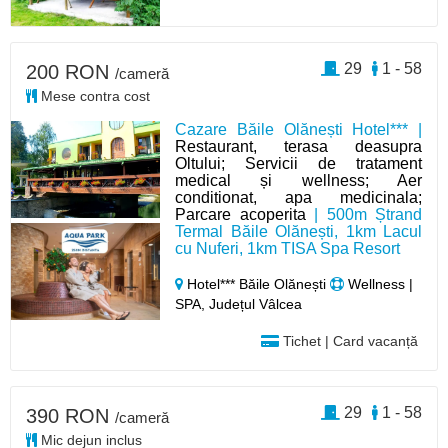
29
1 - 58
200 RON
/cameră
Mese contra cost
Cazare Băile Olănești Hotel*** |
Restaurant, terasa deasupra
Oltului; Servicii de tratament
medical și wellness; Aer
conditionat, apa medicinala;
Parcare acoperita
| 500m Ștrand
Termal Băile Olănești, 1km Lacul
cu Nuferi, 1km TISA Spa Resort
Hotel*** Băile Olănești
Wellness |
SPA, Județul Vâlcea
Tichet | Card vacanță
29
1 - 58
390 RON
/cameră
Mic dejun inclus