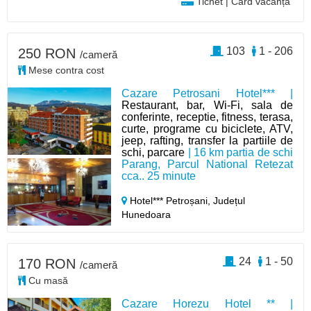
Tichet | Card vacanță
103
1 - 206
250 RON
/cameră
Mese contra cost
Cazare Petrosani Hotel*** |
Restaurant, bar, Wi-Fi, sala de
conferinte, receptie, fitness, terasa,
curte, programe cu biciclete, ATV,
jeep, rafting, transfer la partiile de
schi, parcare
| 16 km partia de schi
Parang, Parcul National Retezat
cca.. 25 minute
Hotel*** Petroșani,
Județul
Hunedoara
24
1 - 50
170 RON
/cameră
Cu masă
Cazare Horezu Hotel ** |