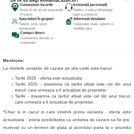
De ce să alegi RomaniaCazari.ro?
Cunoaștem locurile
Asistență personală
Peste 20 de ani de experiență
Telefon, e-mail și WhatsApp
în turism
rapid și prietenos
Specialiști în grupuri
Informații detaliate
Tabere, școli, sport,
Capacitate reală, camere și
evenimente
facilități clare
Contact direct
Comunicare directă cu
proprietarii
Mentiune:
La ofertele unitatilor de cazare pe site unde este trecut:
Tarife 2026 - oferta este actualizata.
Tarife 2025 - inseamna ca tariful afisat este cel din anul
trecut, care urmeaza a fi actualizat de proprietar.
Tarife - inseamna ca tariful afisat este cel din anul trecut,
care urmeaza a fi actualizat de proprietar.
*Chiar si in cazul in care intalniti prima varianta - oferta este
actualizata - exista posibilitatea ca unitatea de cazare sa fie pre-
rezervat cu un termen de plata al acontului pana la o anumita