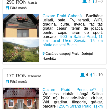
3
1 - 8
290 RON
/casă
Fără masă
Cazare Praid Cabană |
Bucătărie
utilată, baie, Tv, terasă, WIFI,
gradină, curte, livadă, facilitați
grătar, ceaun, teren de joaccă
pentru copii, teren de sport,
parcare
| 900 m Salina Praid, 11
km Lacul Ursu Sovata, 15 km
pârtia de schi Bucin
Casă de oaspeți Praid,
Județul
Harghita
4
1 - 10
170 RON
/cameră
Fără masă
Cazare Praid Pensiune** |
Wellness: ciubăr; Lângă Salina
(200 m), bucatarie-living, ciubar,
Wifi, gradina, filegorie, gră-tar,
parcare
| 250m Strand Praid, 11km