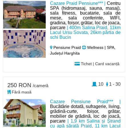
Cazare Praid Pensiune*** |
Centru
SPA (hidromasaj, sauna, masaj),
sala fitness, bucatarie, sala de
mese, sala conferinte, WIFI,
gradina, foișor, grătar, loc de joaca,
parcare
| 400m Salina Praid, 11km
Lacul Ursu Sovata, 26km pârtia de
schi Bucin
Pensiune Praid
Wellness | SPA,
Județul Harghita
Tichet | Card vacanță
10
1 - 30
250 RON
/cameră
Fără masă
Cazare Pensiune Praid*** |
Bucătărie dotată, sufragerie, living,
grădină-curte, foișor, grătar,
mobilier de grădină, loc de joacă,
parcare
| 1,9 km Salina și Ștrand
cu apă sărată Praid, 11 km Lacul