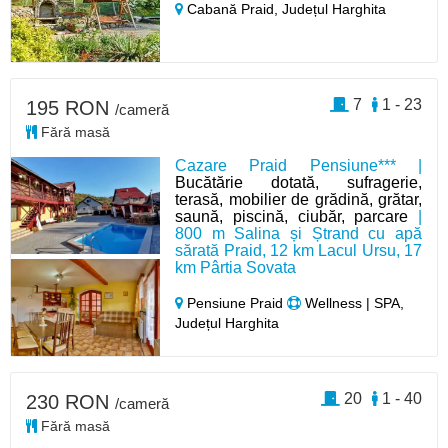
Cabană Praid,
Județul Harghita
7
1 - 23
195 RON
/cameră
Fără masă
Cazare Praid Pensiune*** |
Bucătărie dotată, sufragerie,
terasă, mobilier de grădină, grătar,
saună, piscină, ciubăr, parcare
|
800 m Salina și Ștrand cu apă
sărată Praid, 12 km Lacul Ursu, 17
km Pârtia Sovata
Pensiune Praid
Wellness | SPA,
Județul Harghita
20
1 - 40
230 RON
/cameră
Fără masă