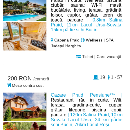
Pârâu în curte, Wellness: piscină,
ciubăr, sauna; WI-FI, masă,
bucătărie, living, terasa, grădină,
foișor, cuptor, grătar, teren de
joacă, parcare
| 0,8km Salina
Praid, 11km Lacul Ursu-Sovata,
15km pârtie schi Bucin
Cabană Praid
Wellness | SPA,
Județul Harghita
Tichet | Card vacanță
19
1 - 57
200 RON
/cameră
Mese contra cost
Cazare Praid Pensiune*** |
Restaurant, rău in curte, Wifi,
terasa, gradina-curte, cuptor,
grătar, filegorie, piscina copii,
parcare
| 120m Salina Praid, 10km
Sovata Lacul Ursu, 24 km pârtie
schi Bucin, 76km Lacul Roșu