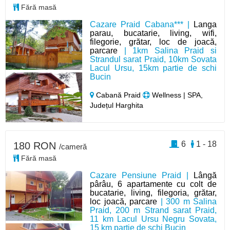
Fără masă
Cazare Praid Cabana*** |
Langa
parau, bucatarie, living, wifi,
filegorie, grătar, loc de joacă,
parcare
| 1km Salina Praid si
Strandul sarat Praid, 10km Sovata
Lacul Ursu, 15km partie de schi
Bucin
Cabană Praid
Wellness | SPA,
Județul Harghita
6
1 - 18
180 RON
/cameră
Fără masă
Cazare Pensiune Praid |
Lângă
pârâu, 6 apartamente cu colt de
bucatarie, living, filegoria, grătar,
loc joacă, parcare
| 300 m Salina
Praid, 200 m Strand sarat Praid,
11 km Lacul Ursu Negru Sovata,
15 km partie de schi Bucin