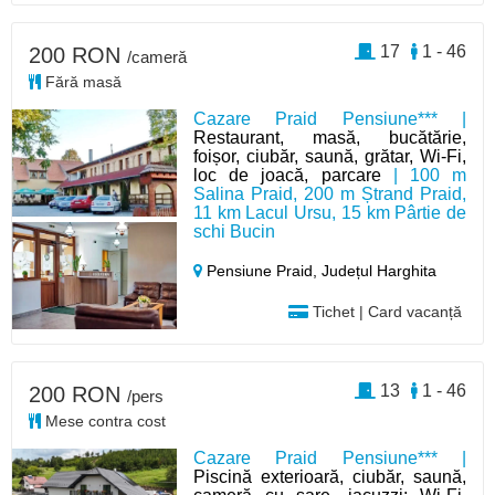
17
1 - 46
200 RON
/cameră
Fără masă
Cazare Praid Pensiune*** |
Restaurant, masă, bucătărie,
foișor, ciubăr, saună, grătar, Wi-Fi,
loc de joacă, parcare
| 100 m
Salina Praid, 200 m Ștrand Praid,
11 km Lacul Ursu, 15 km Pârtie de
schi Bucin
Pensiune Praid,
Județul Harghita
Tichet | Card vacanță
13
1 - 46
200 RON
/pers
Mese contra cost
Cazare Praid Pensiune*** |
Piscină exterioară, ciubăr, saună,