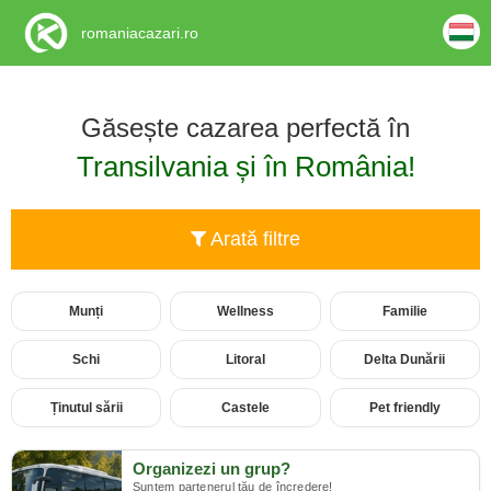
romaniacazari.ro
Găsește cazarea perfectă în
Transilvania și în România!
Arată filtre
Munți
Wellness
Familie
Schi
Litoral
Delta Dunării
Ținutul sării
Castele
Pet friendly
Organizezi un grup?
Suntem partenerul tău de încredere!