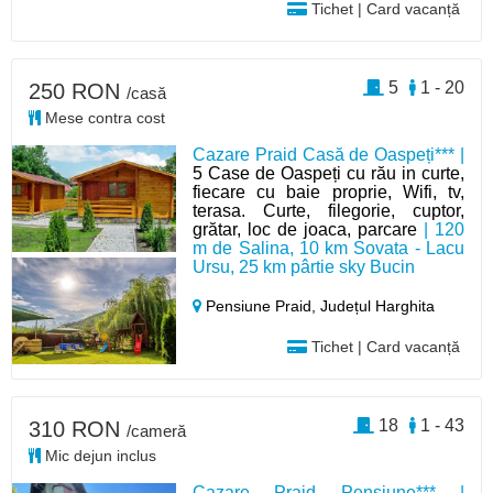
Tichet | Card vacanță
5
1 - 20
250 RON
/casă
Mese contra cost
Cazare Praid Casă de Oaspeți*** |
5 Case de Oaspeți cu rău in curte,
fiecare cu baie proprie, Wifi, tv,
terasa. Curte, filegorie, cuptor,
grătar, loc de joaca, parcare
| 120
m de Salina, 10 km Sovata - Lacu
Ursu, 25 km pârtie sky Bucin
Pensiune Praid,
Județul Harghita
Tichet | Card vacanță
18
1 - 43
310 RON
/cameră
Mic dejun inclus
Cazare Praid Pensiune*** |