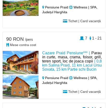
Pensiune Praid
Wellness | SPA,
Județul Harghita
Tichet | Card vacanță
7
1 - 21
90 RON
/pers
Mese contra cost
Cazare Praid Pensiune*** |
Parau
in curte, masa, crama, foisor, grill,
teren sport, loc de joaca copii
| 0,8
km Salina Praid, 11 km Lacul Ursu
Sovata, 15 km Partie schi Bucin
Pensiune Praid
Wellness | SPA,
Județul Harghita
Tichet | Card vacanță