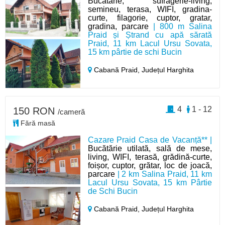
Bucatarie, sufragerie-living,
semineu, terasa, WIFI, gradina-
curte, filagorie, cuptor, gratar,
gradina, parcare
| 800 m Salina
Praid și Ștrand cu apă sărată
Praid, 11 km Lacul Ursu Sovata,
15 km pârtie de schi Bucin
Cabană Praid,
Județul Harghita
4
1 - 12
150 RON
/cameră
Fără masă
Cazare Praid Casa de Vacanță** |
Bucătărie utilată, sală de mese,
living, WIFI, terasă, grădină-curte,
foișor, cuptor, grătar, loc de joacă,
parcare
| 2 km Salina Praid, 11 km
Lacul Ursu Sovata, 15 km Pârtie
de Schi Bucin
Cabană Praid,
Județul Harghita