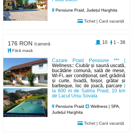
Pensiune Praid,
Județul Harghita
Tichet | Card vacanță
10
1 - 38
176 RON
/cameră
Fără masă
Cazare Praid Pensiune *** |
Wellness:: Ciubăr și saună uscată,
bucătărie comună, sală de mese,
Wi-Fi, aer condiționat, seif, grădină
și curte, livadă, foișor, grătar și
barbeque, loc de joacă, parcare
|
la 600 m de Salina Praid, 10 km
de Lacul Ursu Sovata
Pensiune Praid
Wellness | SPA,
Județul Harghita
Tichet | Card vacanță