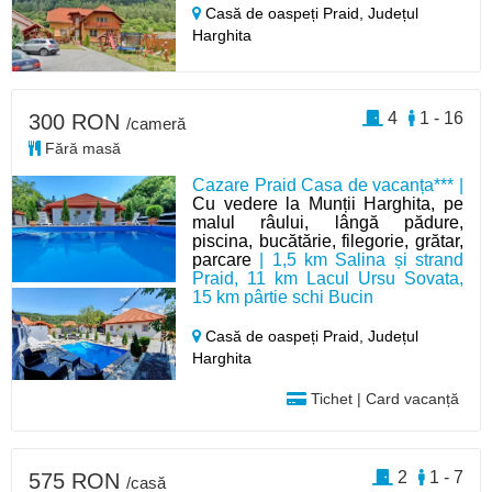
Casă de oaspeți Praid,
Județul
Harghita
4
1 - 16
300 RON
/cameră
Fără masă
Cazare Praid Casa de vacanța*** |
Cu vedere la Munții Harghita, pe
malul râului, lângă pădure,
piscina, bucătărie, filegorie, grătar,
parcare
| 1,5 km Salina și strand
Praid, 11 km Lacul Ursu Sovata,
15 km pârtie schi Bucin
Casă de oaspeți Praid,
Județul
Harghita
Tichet | Card vacanță
2
1 - 7
575 RON
/casă