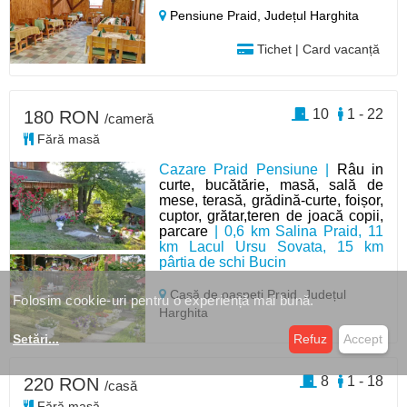
Pensiune Praid,
Județul Harghita
Tichet | Card vacanță
10
1 - 22
180 RON
/cameră
Fără masă
Cazare Praid Pensiune |
Râu in
curte, bucătărie, masă, sală de
mese, terasă, grădină-curte, foișor,
cuptor, grătar,teren de joacă copii,
parcare
| 0,6 km Salina Praid, 11
km Lacul Ursu Sovata, 15 km
pârtia de schi Bucin
Casă de oaspeți Praid,
Județul
Folosim cookie-uri pentru o experiență mai bună.
Harghita
Setări
...
Refuz
Accept
8
1 - 18
220 RON
/casă
Fără masă