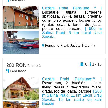
Fără masă
Cazare Praid Pensiune ** |
Bucătărie utilată, sufragerie
spațioasă, WI-FI, terasă, grădină-
curte, foișor acoperit, loc pentru foc
(grătar, ceaun), teren de joacă
pentru copii, parcare
| 600 m
Salina Praid, 6 km Lacul Ursu
Sovata
Pensiune Praid,
Județul Harghita
8
1 - 16
200 RON
/cameră
Fără masă
Cazare Praid Pensiune*** |
Restaurant, 2 bucătării utilate,
living, terasa, curte-gradina, foișor,
grătar, loc de joacă, parcare
| 200
m Salina Praid, 11 km Lacul Ursu
Sovata, 15 km pârtie de schi
Bucsin