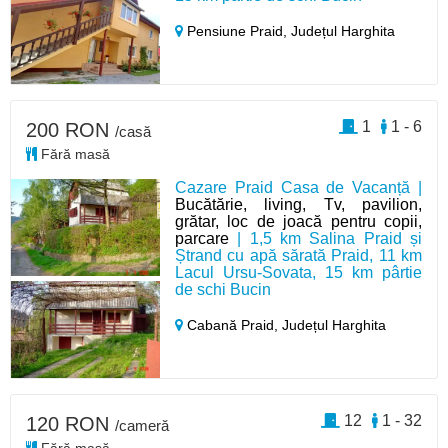
Pensiune Praid,
Județul Harghita
1
1 - 6
200 RON
/casă
Fără masă
Cazare Praid Casa de Vacanță |
Bucătărie, living, Tv, pavilion,
grătar, loc de joacă pentru copii,
parcare
| 1,5 km Salina Praid și
Ștrand cu apă sărată Praid, 11 km
Lacul Ursu-Sovata, 15 km pârtie
de schi Bucin
Cabană Praid,
Județul Harghita
12
1 - 32
120 RON
/cameră