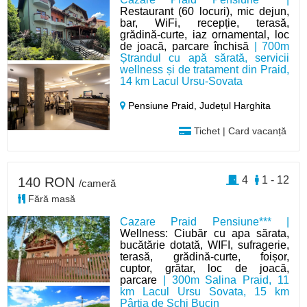
Restaurant (60 locuri), mic dejun,
bar, WiFi, recepție, terasă,
grădină-curte, iaz ornamental, loc
de joacă, parcare închisă
| 700m
Ștrandul cu apă sărată, servicii
wellness și de tratament din Praid,
14 km Lacul Ursu-Sovata
Pensiune Praid,
Județul Harghita
Tichet | Card vacanță
4
1 - 12
140 RON
/cameră
Fără masă
Cazare Praid Pensiune*** |
Wellness: Ciubăr cu apa sărata,
bucătărie dotată, WIFI, sufragerie,
terasă, grădină-curte, foișor,
cuptor, grătar, loc de joacă,
parcare
| 300m Salina Praid, 11
km Lacul Ursu Sovata, 15 km
Pârtia de Schi Bucin