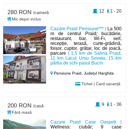
12
1 - 20
280 RON
/cameră
Mic dejun inclus
Cazare Praid Pensiune*** |
La 500
m de centrul Praid; bucătărie,
restaurant, bar, Wi-Fi, seif,
recepție, terasă, curte-grădină,
foișor, cuptor, grătar, loc de joacă,
parcare
| 1,5 km de Salina Praid,
11 km Lacul Ursu Sovata, 15 km
pârtia de schi pasul Bucin
Pensiune Praid,
Județul Harghita
Tichet | Card vacanță
9
1 - 36
200 RON
/casă
Fără masă
Cazare Praid Case Oaspeți |
Wellness: ciubăr; 9 case