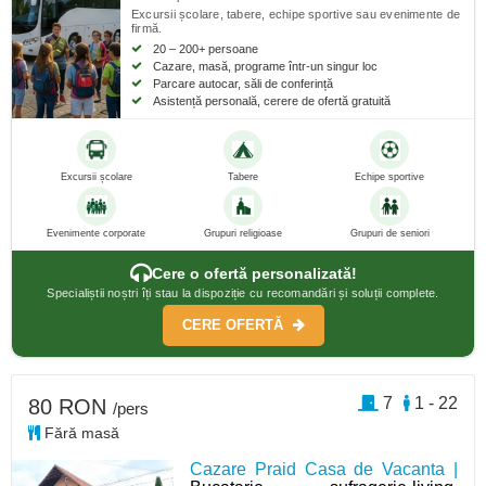
Excursii școlare, tabere, echipe sportive sau evenimente de
firmă.
20 – 200+ persoane
Cazare, masă, programe într-un singur loc
Parcare autocar, săli de conferință
Asistență personală, cerere de ofertă gratuită
Excursii școlare
Tabere
Echipe sportive
Evenimente corporate
Grupuri religioase
Grupuri de seniori
Cere o ofertă personalizată!
Specialiștii noștri îți stau la dispoziție cu recomandări și soluții complete.
CERE OFERTĂ
7
1 - 22
80 RON
/pers
Fără masă
Cazare Praid Casa de Vacanta |