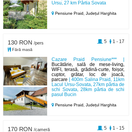
Ursu, 27 km Pârtia Sovata
Pensiune Praid,
Județul Harghita
5
1 - 17
130 RON
/pers
Fără masă
Cazare Praid Pensiune*** |
Bucătărie, sală de mese-living,
WIFI, terasă, grădină-curte, foișor,
cuptor, grătar, loc de joacă,
parcare
| 400m Salina Praid, 11km
Lacul Ursu-Sovata, 27km pârtia de
schi Sovata, 28km pârtia de schi
pasul Bucin
Pensiune Praid,
Județul Harghita
5
1 - 15
170 RON
/cameră