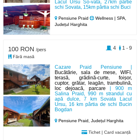
Lacul Ursu So-vata, 27km pârtie
schi Sovata, 15km pârtia schi Buci
Pensiune Praid
Wellness | SPA,
Județul Harghita
4
1 - 9
100 RON
/pers
Fără masă
Cazare Praid Pensiune |
Bucătărie, sala de mese, WIFI,
terasă, grădină-curte, foișor,
cuptor, grătar, leagăn, trambulină,
loc dejoacă, parcare
| 900 m
Salina Praid, 990 m strandul cu
apă dulce, 7 km Sovata Lacul
Ursu, 16 km pârtia de schi Bucin
Bogdan
Pensiune Praid,
Județul Harghita
Tichet | Card vacanță