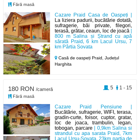
Fără masă
Cazare Praid Casa de Oaspeți |
La liziera padurii, bucătărie dotată,
sufragerie, băi private, filegori,
terasă, grătar, ceaun, loc de joacă
|
800 m Salina și Ștrand cu apă
sărată Praid, 6 km Lacul Ursu, 7
km Pârtia Sovata
Casă de oaspeți Praid,
Județul
Harghita
5
1 - 15
180 RON
/cameră
Fără masă
Cazare Praid Pensiune |
Bucătărie, sufragerie, WIFI, terasa,
gradin-curte, foisor, cuptor, gratar,
loc de joaca, trambulin, legan,
tobogan, parcare
| 0,9km Salina si
strandul cu apa sarata Praid, 7km
Lacul Ursu-Sovata, 23km partia de