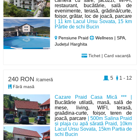
cameră cu sare, jacuzzi; Wi-Fi,
restaurant, bucătărie, sală de
evenimente, terasă, grădină/curte,
foișor, grătar, loc de joacă, parcare
| 11 km Lacul Ursu Sovata, 15 km
Pârtie de schi Bucin
Pensiune Praid
Wellness | SPA,
Județul Harghita
Tichet | Card vacanță
5
1 - 12
240 RON
/cameră
Fără masă
Cazare Praid Casa Mică *** |
Bucătărie utilată, masă, sală de
mese, living, WIFI, terasă,
graădina-curte, foișor, teren de
joacă, parcare
| 500m Salina Praid
și plaja cu apă sărată Praid, 10km
Lacul Ursu Sovata, 15km Partia de
schi Bucin