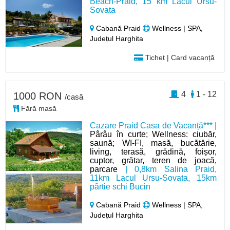
Beach-Praid, 15 km Lacul Ursu-
Sovata
Cabană Praid
Wellness | SPA,
Județul Harghita
Tichet | Card vacanță
4
1 - 12
1000 RON
/casă
Fără masă
Cazare Praid Casa de Vacanță*** |
Pârâu în curte; Wellness: ciubăr,
saună; WI-FI, masă, bucătărie,
living, terasă, grădină, foișor,
cuptor, grătar, teren de joacă,
parcare
| 0,8km Salina Praid,
11km Lacul Ursu-Sovata, 15km
pârtie schi Bucin
Cabană Praid
Wellness | SPA,
Județul Harghita