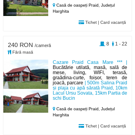
Casă de oaspeți Praid,
Județul
Harghita
Tichet | Card vacanță
8
1 - 22
240 RON
/cameră
Fără masă
Cazare Praid Casa Mare *** |
Bucătărie utilată, masă, sală de
mese, living, WIFI, terasă,
graădina-curte, foișor, teren de
joacă, parcare
| 500m Salina Praid
și plaja cu apă sărată Praid, 10km
Lacul Ursu Sovata, 15km Partia de
schi Bucin
Casă de oaspeți Praid,
Județul
Harghita
Tichet | Card vacanță