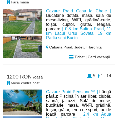
Fără masă
Cazare Praid Casa la Cheie |
Bucătărie dotată, masă, sală de
mese-living, WIFI, grădină-curte,
foișor, cuptor, grătar, leagăn,
parcare
| 0,8 km Salina Praid, 11
km Lacul Ursu Sovata, 19 km
Partia schi Bucin
Cabană Praid,
Județul Harghita
Tichet | Card vacanță
5
1 - 14
1200 RON
/casă
Mese contra cost
Cazare Praid Pensiune*** |
Lângă
pârâu; Piscină în aer liber, ciubăr,
saună, jacuzzi; Sală de mese,
bucătărie, masă, Wi-Fi, grădină,
foișor, grătar, teren de sport, loc de
joacă, parcare
| 2,4 km Aqua