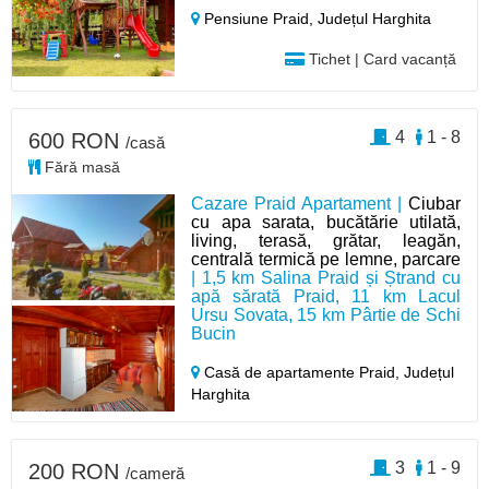
Pensiune Praid,
Județul Harghita
Tichet | Card vacanță
4
1 - 8
600 RON
/casă
Fără masă
Cazare Praid Apartament |
Ciubar
cu apa sarata, bucătărie utilată,
living, terasă, grătar, leagăn,
centrală termică pe lemne, parcare
| 1,5 km Salina Praid și Ștrand cu
apă sărată Praid, 11 km Lacul
Ursu Sovata, 15 km Pârtie de Schi
Bucin
Casă de apartamente Praid,
Județul
Harghita
3
1 - 9
200 RON
/cameră