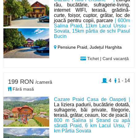
râu, bucătărie, sufragerie-living,
internet WIFI, terasă, grădină-
curte, foișor, cuptor, grătar, loc de
joacă pentru copii, parcare
| 600m
Salina Praid, 11km Lacul Urssu -
Sovata, 15km pârtia de schi Pasul
Bucin
Pensiune Praid,
Județul Harghita
Tichet | Card vacanță
4
1 - 14
199 RON
/cameră
Fără masă
Cazare Praid Casa de Oaspeți |
La liziera padurii, bucătărie dotată,
sufragerie, băi private, filegorie,
terasă, grătar, ceaun, loc de joacă
|
800 m Salina și Ștrand cu apă
sărată Praid, 6 km Lacul Ursu, 7
km Pârtia Sovata