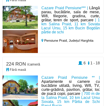
Fără masă
Cazare Praid Pensiune*** |
Lângă
parau, bucătărie, sala de mese,
Wifi, filegorie, gradina, curte,
grătar, teren de sport, parcare
| 1
km Salina Praid, 11 km Sovata
Lacul Ursu, 15 km Bucin Bogdán
pârtie de schi
Pensiune Praid,
Județul Harghita
6
1 - 18
224 RON
/cameră
Fără masă
Cazare Praid Pensiune ** |
Apartamente si camere cu
bucătărie utilată, living, Wifi, TV,
curte-grădină, pavilion, grătar, loc
de joacă copii, parcare
| 700 m de
la Salina Praid, 10 km Lacul Ursu
Sovata, 15 km Pârtia de Schi
Pasul Bucin