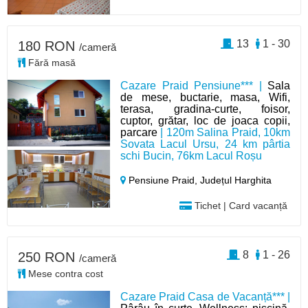
13
1 - 30
180 RON
/cameră
Fără masă
Cazare Praid Pensiune*** |
Sala
de mese, buctarie, masa, Wifi,
terasa, gradina-curte, foisor,
cuptor, grătar, loc de joaca copii,
parcare
| 120m Salina Praid, 10km
Sovata Lacul Ursu, 24 km pârtia
schi Bucin, 76km Lacul Roșu
Pensiune Praid,
Județul Harghita
Tichet | Card vacanță
8
1 - 26
250 RON
/cameră
Mese contra cost
Cazare Praid Casa de Vacanță*** |