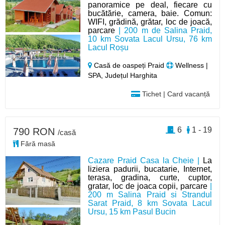
panoramice pe deal, fiecare cu
bucătărie, camera, baie. Comun:
WIFI, grădină, grătar, loc de joacă,
parcare
| 200 m de Salina Praid,
10 km Sovata Lacul Ursu, 76 km
Lacul Roșu
Casă de oaspeți Praid
Wellness |
SPA, Județul Harghita
Tichet | Card vacanță
6
1 - 19
790 RON
/casă
Fără masă
Cazare Praid Casa la Cheie |
La
liziera padurii, bucatarie, Internet,
terasa, gradina, curte, cuptor,
gratar, loc de joaca copii, parcare
|
200 m Salina Praid si Strandul
Sarat Praid, 8 km Sovata Lacul
Ursu, 15 km Pasul Bucin