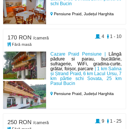
schi Bucin
Pensiune Praid,
Județul Harghita
4
1 - 10
170 RON
/cameră
Fără masă
Cazare Praid Pensiune |
Lângă
pădure si parau, bucătărie,
sufragerie, WiFi, gradina-curte,
grătar, foișor, parcare
| 1 km Salina
și Ștrand Praid, 6 km Lacul Ursu, 7
km pârtie schi Sovata, 25 km
Pasul Bucin
Pensiune Praid,
Județul Harghita
9
1 - 25
250 RON
/cameră