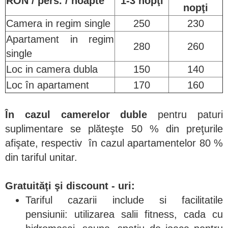
RON / pers. / noapte
1-3 nopţi
nopţi
Camera in regim single
250
230
Apartament in regim
280
260
single
Loc in camera dubla
150
140
Loc în apartament
170
160
În cazul camerelor duble
pentru paturi
suplimentare se plăteşte 50 % din preţurile
afişate, respectiv în cazul apartamentelor 80 %
din tariful unitar.
Gratuităţi şi discount - uri:
Tariful cazarii include si facilitatile
pensiunii: utilizarea salii fitness, cada cu