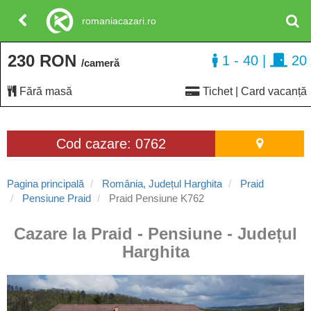
romaniacazari.ro
230 RON
1 - 40
|
20
/cameră
Fără masă
Tichet | Card vacanță
Cod cazare: 0762
Pagina principală
România, Județul Harghita
Praid
Pensiune Praid
Praid Pensiune K762
Cazare la Praid - Pensiune - Județul
Harghita