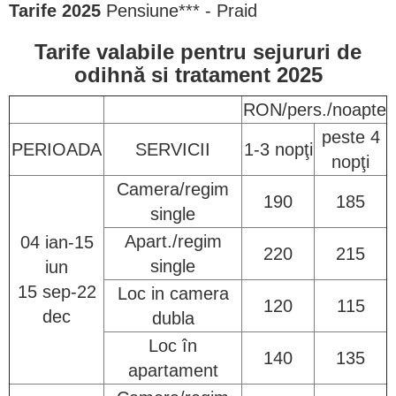
Tarife 2025
Pensiune*** - Praid
Tarife valabile pentru sejururi de
odihnă si tratament 2025
RON/pers./noapte
peste 4
PERIOADA
SERVICII
1-3 nopţi
nopţi
Camera/regim
190
185
single
Apart./regim
04 ian-15
220
215
single
iun
15 sep-22
Loc in camera
120
115
dec
dubla
Loc în
140
135
apartament