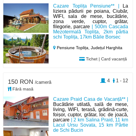
Cazare Toplița Pensiune** |
La
liziera pădurii pe poiana, Ciubăr,
WIFI, sala de mese, bucătărie,
zona verde, cuptor, grătar,
filegorie, parcare
| 500m Cascada
Mezotermală Toplița, 2km pârtia
schi Toplița, 17km Băile Borsec
Pensiune Toplița,
Județul Harghita
Tichet | Card vacanță
4
1 - 12
150 RON
/cameră
Fără masă
Cazare Praid Casa de Vacanță** |
Bucătărie utilată, sală de mese,
living, WIFI, terasă, grădină-curte,
foișor, cuptor, grătar, loc de joacă,
parcare
| 2 km Salina Praid, 11 km
Lacul Ursu Sovata, 15 km Pârtie
de Schi Bucin