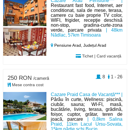
Cazare Arad Pensiune*** |
Restaurant fast food, Internet, aer
conditionat, sala de mese, terasa,
camere cu baie proprie TV color,
WIFI, frigider, recepţie deschisă
non-stop, gradina-curte-zona
verde, parcare privata
| 48km
Nădlac, 57km Timisoara
Pensiune Arad,
Județul Arad
Tichet | Card vacanță
8
1 - 26
250 RON
/cameră
Mese contra cost
Cazare Praid Casa de Vacanță*** |
Pârâu în curte, Wellness: piscină,
ciubăr, sauna; WI-FI, masă,
bucătărie, living, terasa, grădină,
foișor, cuptor, grătar, teren de
joacă, parcare
| 0,8km Salina
Praid, 11km Lacul Ursu-Sovata,
15km pârtie schi Bucin