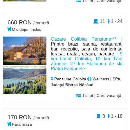
Tichet | Card vacanță
11
1 - 24
660 RON
/cameră
Mic dejun inclus
Cazare Colibita Pensiune*** |
Printre brazi, sauna, restaurant,
bar, receptie, sala de conferinta,
terasa, gratar, ceaun, parcare
| 9
km Lacul Colibita, 10 km Tăul
Zânelor, 27 km Statiunea de ski
Piatra Fantanele
Pensiune Colibița
Wellness | SPA,
Județul Bistrița-Năsăud
Tichet | Card vacanță
8
1 - 18
170 RON
/cameră
Fără masă