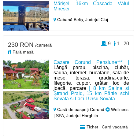
Mărișel, 16km Cascada Vălul
Miresei
Cabană Beliș,
Județul Cluj
9
1 - 20
230 RON
/cameră
Fără masă
Cazare Corund Pensiune*** |
Lângă parau, piscina, ciubăr,
sauna, internet, bucătărie, sala de
mese, terasa, gradina-curte,
filegorie, cuptor, grătar, loc de
joacă, parcare
| 8 km Salina si
Ștrand Praid, 15 km Pârtie schi
Sovata si Lacul Ursu Sovata
Casă de oaspeți Corund
Wellness
| SPA, Județul Harghita
Tichet | Card vacanță