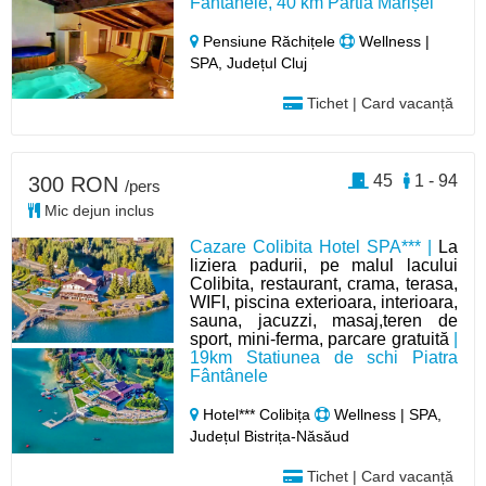
Fântânele, 40 km Pârtia Mărișel
Pensiune Răchițele
Wellness |
SPA, Județul Cluj
Tichet | Card vacanță
45
1 - 94
300 RON
/pers
Mic dejun inclus
Cazare Colibita Hotel SPA*** |
La
liziera padurii, pe malul lacului
Colibita, restaurant, crama, terasa,
WIFI, piscina exterioara, interioara,
sauna, jacuzzi, masaj,teren de
sport, mini-ferma, parcare gratuită
|
19km Statiunea de schi Piatra
Fântânele
Hotel*** Colibița
Wellness | SPA,
Județul Bistrița-Năsăud
Tichet | Card vacanță