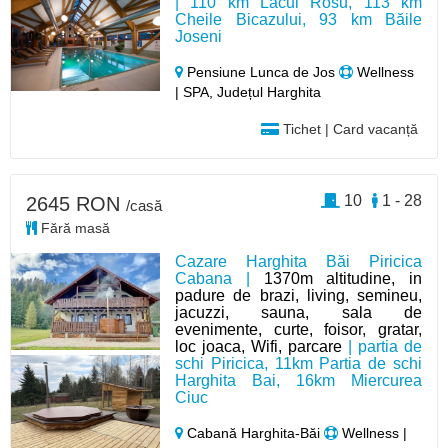
| 110 km Lacul Rosu, 113 km
Cheile Bicazului, 93 km Băile
Joseni
Pensiune Lunca de Jos
Wellness
| SPA, Județul Harghita
Tichet | Card vacanță
10
1 - 28
2645 RON
/casă
Fără masă
Cazare Harghita Băi Piricica
Cabana |
1370m altitudine, in
padure de brazi, living, semineu,
jacuzzi, sauna, sala de
evenimente, curte, foisor, gratar,
loc joaca, Wifi, parcare
| partia de
schi Piricica, 11km Partia de schi
Harghita Bai, 16km Miercurea
Ciuc
Cabană Harghita-Băi
Wellness |