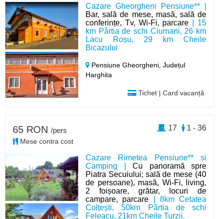
Cazare Gheorgheni Pensiune** |
Bar, sală de mese, masă, sală de
conferințe, Tv, Wi-Fi, parcare
| 15
km Pârtia de schi Ciumani, 26 km
Lacu Roșu, 29 km Cheile
Bicazului
Pensiune Gheorgheni,
Județul
Harghita
Tichet | Card vacanță
17
1 - 36
65 RON
/pers
Mese contra cost
Cazare Rimetea Pensiune** si
Camping |
Cu panoramă spre
Piatra Secuiului; sală de mese (40
de persoane), masă, Wi-Fi, living,
2 foișoare, grătar, locuri de
campare, parcare
| 8km Cetatea
Colțești, 50km Pârtia de schi
Feleacu, 21km Cheile Turzii.