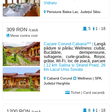
Vidraru
Pensiune Balea Lac,
Județul Sibiu
5
1 - 18
309 RON
/casă
Mese contra cost
Cazare Corund Cabana*** |
Langă
pădure si pârău; Wellness: ciubăr,
Bucătărie, demipensiune,
sufragerie, curte-gradina, ffoișor,
grătar, Wi-Fi, loc de joacă, parcare
| 12 km Salina si Ștrand Praid, 26
km Lacul Ursu Sovata
Cabană Corund
Wellness | SPA,
Județul Harghita
Tichet | Card vacanță
8
1 - 18
1200 RON
/casă