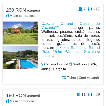
7
1 - 17
230 RON
/cameră
Mese contra cost
Cazare Corund Casa de
Vacanta*** |
Lângă parau,
Wellness: piscina, ciubăr, sauna;
Internet, bucătărie, sala de mese,
terasa, gradina-curte, filegorie,
cuptor, grătar, loc de joacă,
parcare
| 8 km Salina si Ștrand
Praid, 15 km Pârtie schi Sovata si
Lacul U
Cabană Corund
Wellness | SPA,
Județul Harghita
Tichet | Card vacanță
11
1 - 29
180 RON
/cameră
Mese contra cost