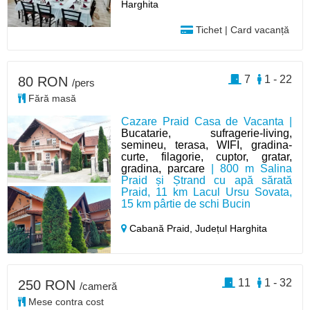
Harghita
Tichet | Card vacanță
7
1 - 22
80 RON
/pers
Fără masă
Cazare Praid Casa de Vacanta |
Bucatarie, sufragerie-living,
semineu, terasa, WIFI, gradina-
curte, filagorie, cuptor, gratar,
gradina, parcare
| 800 m Salina
Praid și Ștrand cu apă sărată
Praid, 11 km Lacul Ursu Sovata,
15 km pârtie de schi Bucin
Cabană Praid,
Județul Harghita
11
1 - 32
250 RON
/cameră
Mese contra cost