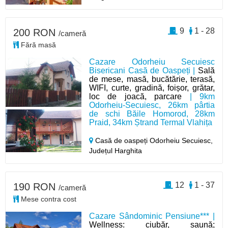
9
1 - 28
200 RON
/cameră
Fără masă
Cazare Odorheiu Secuiesc
Bisericani Casă de Oaspeți |
Sală
de mese, masă, bucătărie, terasă,
WIFI, curte, gradină, foișor, grătar,
loc de joacă, parcare
| 9km
Odorheiu-Secuiesc, 26km pârtia
de schi Băile Homorod, 28km
Praid, 34km Ștrand Termal Vlahița
Casă de oaspeți Odorheiu Secuiesc,
Județul Harghita
12
1 - 37
190 RON
/cameră
Mese contra cost
Cazare Sândominic Pensiune*** |
Wellness: ciubăr, saună;