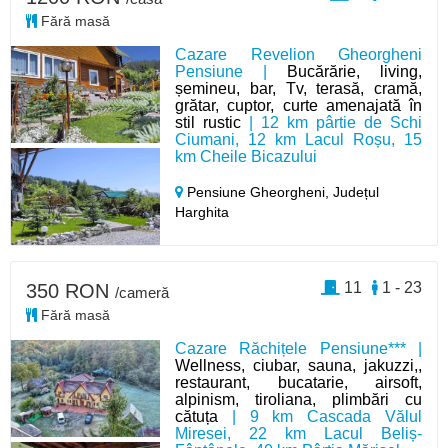
Fără masă
Cazare Revelion Gheorgheni
Pensiune |
Bucărărie, living,
șemineu, bar, Tv, terasă, cramă,
grătar, cuptor, curte amenajată în
stil rustic
| 12 km pârtie de Schi
Ciumani, 12 km Lacul Roșu, 15
km Cheile Bicazului
Pensiune Gheorgheni,
Județul
Harghita
11
1 - 23
350 RON
/cameră
Fără masă
Cazare Răchițele Pensiune*** |
Wellness, ciubar, sauna, jakuzzi,,
restaurant, bucatarie, airsoft,
alpinism, tiroliana, plimbări cu
cătuța
| 9 km Cascada Vălul
Miresei, 22 km Lacul Beliș-