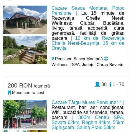
Cazare Sasca Montana Potoc
Pensiune |
La 15 minute de
Rezervaţia Cheile Nerei;
Wellness: Ciubăr; Bucătărie,
living, terasă acoperită, curte
generoasă, facilități de grătar,
parcare
| 10 km de Rezervaţia
Cheile Nerei-Beuşniţa, 15 km de
Oraviţa
Pensiune Sasca Montană
Wellness | SPA, Județul Caraș-Severin
30
1 - 70
200 RON
/cameră
Mese contra cost
Cazare Târgu Mureș Pensiune*** |
Restaurant, bar, aer condiționat,
Wifi, bucătărie self-service, terasa,
parcare
| 300m Centru SPA,
Sovata 62km, Reghin 44km, 55km
Sighișoara, Salina Praid 58km