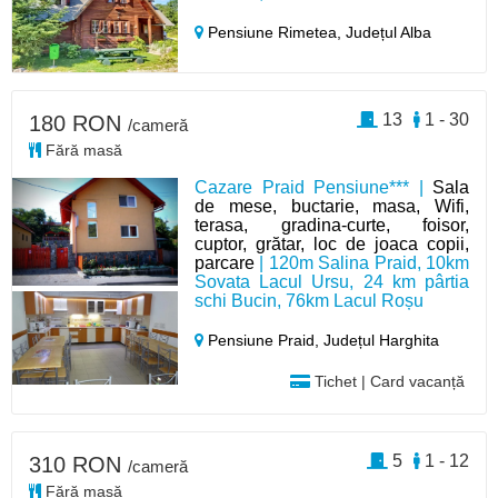
Pensiune Rimetea,
Județul Alba
13
1 - 30
180 RON
/cameră
Fără masă
Cazare Praid Pensiune*** |
Sala
de mese, buctarie, masa, Wifi,
terasa, gradina-curte, foisor,
cuptor, grătar, loc de joaca copii,
parcare
| 120m Salina Praid, 10km
Sovata Lacul Ursu, 24 km pârtia
schi Bucin, 76km Lacul Roșu
Pensiune Praid,
Județul Harghita
Tichet | Card vacanță
5
1 - 12
310 RON
/cameră
Fără masă