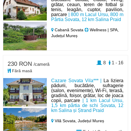
grătar, ceaun, teren de fotbal și
tenis, leagăn, cuptor, pavilion,
parcare
| 800 m Lacul Ursu, 800 m
Pârtia Sovata, 12 km Salina Praid
Cabană Sovata
Wellness | SPA,
Județul Mureș
8
1 - 16
230 RON
/cameră
Fără masă
Cazare Sovata Vila*** |
La liziera
pădurii, bucătărie, sufragerie
(salon, evenimente), Wi-Fi, terasă,
gradină, foișor, grătar, loc de joaca
copii, parcare
| 1 km Lacul Ursu,
1,5 km pârtia de schi Sovata, 12
km Salina și Ștrand Praid
Vilă Sovata,
Județul Mureș