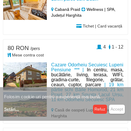
Cabană Praid
Wellness | SPA,
Județul Harghita
Tichet | Card vacanță
4
1 - 12
80 RON
/pers
Mese contra cost
Cazare Odorheiu Secuiesc Lupeni
Pensiune *** |
In centru, masa,
bucătărie, living, terasa, WIFI,
gradina-curte, filegorie, grătar,
ceaun, cuptor, parcare
| 19 km
pârtie schi Băile Homorod, 21 km
Praid, 27 km Sovata Lacul Ursu,
Folosim cookie-uri pentru o experiență mai bună.
11 km Odorheiu Secuiesc SPA
Setări
...
Refuz
Accept
Casă de oaspeți Lupeni,
Județul
Harghita