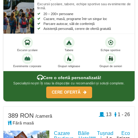
Excursii școlare, tabere, echipe sportive sau evenimente de
firmă.
20 – 200+ persoane
Cazare, masă, programe într-un singur loc
Parcare autocar, săli de conferință
Asistență personală, cerere de ofertă gratuită
Excursii școlare
Tabere
Echipe sportive
Evenimente corporate
Grupuri religioase
Grupuri de seniori
Cere o ofertă personalizată!
Specialiștii noștri îți stau la dispoziție cu recomandări și soluții complete.
CERE OFERTĂ
13
1 - 26
389 RON
/cameră
Fără masă
Cazare Băile Tușnad Eco