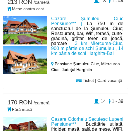
18
1 - 44
213 RON
/cameră
Mese contra cost
Cazare Șumuleu Ciuc
Pensiune*** |
La 750 m de
sanctuarul de la Șumuleu Ciuc;
Restaurant, bar, Wifi, terasă, curte-
grădină, grătar, teren de joacă,
parcare
| 3 km Miercurea-Ciuc,
900 m pârtie de schi Șumuleu , 14
km pârtia de schi Harghita-Bai
Pensiune Șumuleu Ciuc, Miercurea
Ciuc,
Județul Harghita
Tichet | Card vacanță
14
1 - 39
170 RON
/cameră
Fără masă
Cazare Odorheiu Secuiesc Lupeni
Pensiune*** |
Bucătărie utilată,
frigider, masă, sală de mese, WIFI,