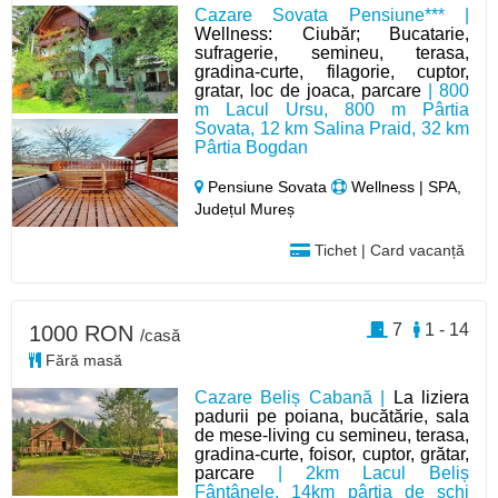
Cazare Sovata Pensiune*** |
Wellness: Ciubăr; Bucatarie,
sufragerie, semineu, terasa,
gradina-curte, filagorie, cuptor,
gratar, loc de joaca, parcare
| 800
m Lacul Ursu, 800 m Pârtia
Sovata, 12 km Salina Praid, 32 km
Pârtia Bogdan
Pensiune Sovata
Wellness | SPA,
Județul Mureș
Tichet | Card vacanță
7
1 - 14
1000 RON
/casă
Fără masă
Cazare Beliș Cabană |
La liziera
padurii pe poiana, bucătărie, sala
de mese-living cu semineu, terasa,
gradina-curte, foisor, cuptor, grătar,
parcare
| 2km Lacul Beliș
Fântânele, 14km pârtia de schi