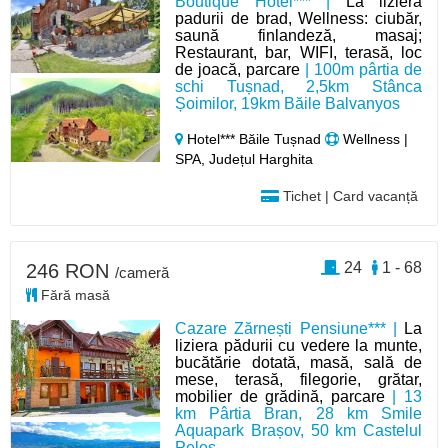
Boutique Hotel*** |
La liziera
padurii de brad, Wellness: ciubăr,
saună finlandeză, masaj;
Restaurant, bar, WIFI, terasă, loc
de joacă, parcare
| 100m pârtia de
schi Tușnad, 2,5km Stânca
Șoimilor, 19km Băile Balvanyos
Hotel*** Băile Tușnad
Wellness |
SPA, Județul Harghita
Tichet | Card vacanță
24
1 - 68
246 RON
/cameră
Fără masă
Cazare Zărnești Pensiune*** |
La
liziera pădurii cu vedere la munte,
bucătărie dotată, masă, sală de
mese, terasă, filegorie, grătar,
mobilier de grădină, parcare
| 13
km Pârtia Bran, 28 km Smile
Aquapark Brașov, 50 km Castelul
Peleș