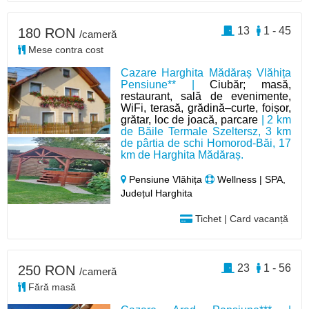
13
1 - 45
180 RON
/cameră
Mese contra cost
Cazare Harghita Mădăraș Vlăhița
Pensiune** |
Ciubăr; masă,
restaurant, sală de evenimente,
WiFi, terasă, grădină–curte, foișor,
grătar, loc de joacă, parcare
| 2 km
de Băile Termale Szeltersz, 3 km
de pârtia de schi Homorod-Băi, 17
km de Harghita Mădăraș.
Pensiune Vlăhița
Wellness | SPA,
Județul Harghita
Tichet | Card vacanță
23
1 - 56
250 RON
/cameră
Fără masă