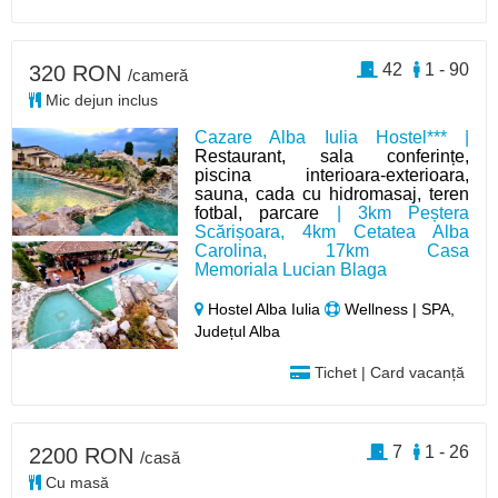
42
1 - 90
320 RON
/cameră
Mic dejun inclus
Cazare Alba Iulia Hostel*** |
Restaurant, sala conferințe,
piscina interioara-exterioara,
sauna, cada cu hidromasaj, teren
fotbal, parcare
| 3km Peștera
Scărișoara, 4km Cetatea Alba
Carolina, 17km Casa
Memoriala Lucian Blaga
Hostel Alba Iulia
Wellness | SPA,
Județul Alba
Tichet | Card vacanță
7
1 - 26
2200 RON
/casă
Cu masă