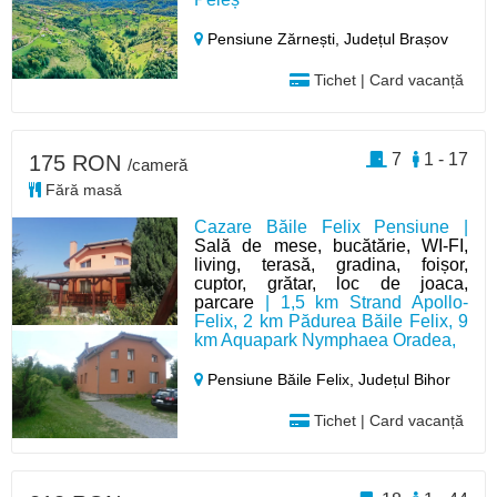
Pensiune Zărnești,
Județul Brașov
Tichet | Card vacanță
7
1 - 17
175 RON
/cameră
Fără masă
Cazare Băile Felix Pensiune |
Sală de mese, bucătărie, WI-FI,
living, terasă, gradina, foișor,
cuptor, grătar, loc de joaca,
parcare
| 1,5 km Strand Apollo-
Felix, 2 km Pădurea Băile Felix, 9
km Aquapark Nymphaea Oradea,
Pensiune Băile Felix,
Județul Bihor
Tichet | Card vacanță