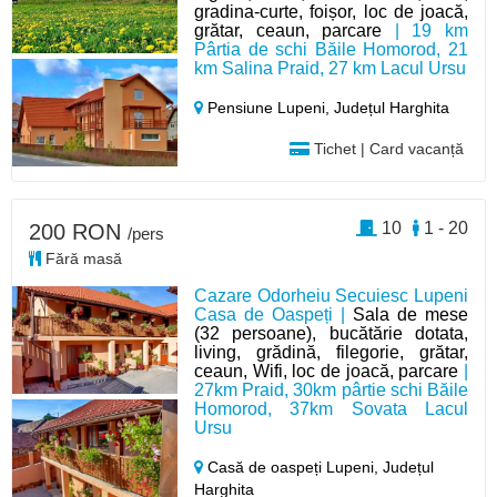
gradina-curte, foișor, loc de joacă,
grătar, ceaun, parcare
| 19 km
Pârtia de schi Băile Homorod, 21
km Salina Praid, 27 km Lacul Ursu
Pensiune Lupeni,
Județul Harghita
Tichet | Card vacanță
10
1 - 20
200 RON
/pers
Fără masă
Cazare Odorheiu Secuiesc Lupeni
Casa de Oaspeți |
Sala de mese
(32 persoane), bucătărie dotata,
living, grădină, filegorie, grătar,
ceaun, Wifi, loc de joacă, parcare
|
27km Praid, 30km pârtie schi Băile
Homorod, 37km Sovata Lacul
Ursu
Casă de oaspeți Lupeni,
Județul
Harghita