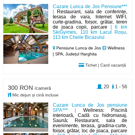
Cazare Lunca de Jos Pensiune***
|
Restaurant, sala de conferințe,
terasa de vara, Internet WIFI,
curte-gradina, foișor, grătar, teren
de joaca copii, parcare
| 6 km
SkiGyimes, 110 km Lacul Roșu,
113 km Cheile Bicazului
Pensiune Lunca de Jos
Wellness
| SPA, Județul Harghita
Tichet | Card vacanță
20
1 - 56
300 RON
/cameră
Mic dejun și cină incluse
Cazare Lunca de Jos pensiune
SPA*** |
Wellness: Piscină
interioară, Cadă cu hidromasaj,
Saună; Restaurant, sala de
evenimente, terasa, gradina-curte,
foișor, grătar, loc de joaca, parcare