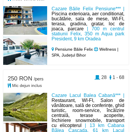
Cazare Băile Felix Pensiune*** |
Piscina exterioara, aer conditionat,
bucătărie, sala de mese, WI-FI,
terasa, gradina, gratar, loc de
joaca, parcare
| 700 m centrul
statiunii Felix, 350 m Aqua park
President, 9 km Oradea
Pensiune Băile Felix
Wellness |
SPA, Județul Bihor
28
1 - 68
250 RON
/pers
Mic dejun inclus
Cazare Lacul Balea Cabană*** |
Restaurant, WI-FI, Salon de
vânătoare, sală de conferințe, ghid
turistic, room-service, încălzire
centrală, terase acoperite,
închiriere snowmobile, transport
cu elicopterul
| 13 km Cabana
Bâlea Cascada, 61 km Lacul