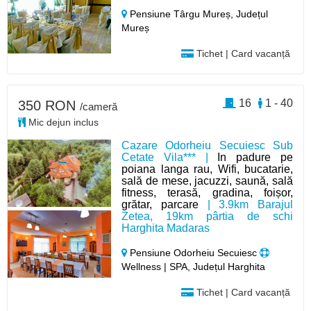
Pensiune Târgu Mureș,
Județul
Mureș
Tichet | Card vacanță
16
1 - 40
350 RON
/cameră
Mic dejun inclus
Cazare Odorheiu Secuiesc Sub
Cetate Vila*** |
In padure pe
poiana langa rau, Wifi, bucatarie,
sală de mese, jacuzzi, saună, sală
fitness, terasă, gradina, foișor,
grătar, parcare
| 3.9km Barajul
Zetea, 19km pârtia de schi
Harghita Madaras
Pensiune Odorheiu Secuiesc
Wellness | SPA, Județul Harghita
Tichet | Card vacanță