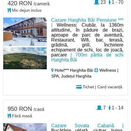
23
1 - 70
420 RON
/cameră
Mic dejun inclus
Cazare Harghita Băi Pensiune ***
|
Wellness: Ciubăr, la 1360m
altitudine, în pădure de brazi,
aproape de parc de aventură,
Restaurant, Wifi, bar, terasă,
grădină, grill, închiriere
echipament de schi, loc de joacă,
parcare
| 700m pârtia de schi
Harghita Băi
Hotel*** Harghita-Băi
Wellness |
SPA, Județul Harghita
Tichet | Card vacanță
7
1 - 14
950 RON
/casă
Fără masă
Cazare Sovata Cabană |
Bucătărie utilată, ciubar, living,