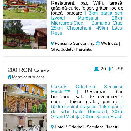
Restaurant, bar, WiFi, terasă,
grădină-curte, foișor, grătar, loc de
joacă, parcare
| 3km pârtia schi
Izvorul Mureșului, 26km
Miercurea-Ciuc – Șumuleu Ciuc,
25km Gheorgheni, 49km Lacul
Roșu
Pensiune Sândominic
Wellness |
SPA, Județul Harghita
20
1 - 56
200 RON
/cameră
Mese contra cost
Cazare Odorheiu Secuiesc
Hostel*** |
Restaurant, bar,
bucătărie, sala de evenimente,
curte , foișor, grătar, parcare
|
600m centrul orașului, 15km pârtia
de schi Băile Homorod, 20km
Ștrand Vlăhița, 30km Salina Praid
Hotel** Odorheiu Secuiesc,
Județul