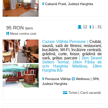
Cabană Praid,
Județul Harghita
12
1 - 31
95 RON
/pers
Mese contra cost
Cazare Vlăhița Pensiune |
Ciubăr,
saună, sală de fitness; restaurant,
bucătărie, WI-FI, încălzire centrală,
grădină, curte, foișor, grădină de
vară, grătar, parcare
| 2km Ștrand
Selters Termal, 16km Pârtia de
schi Harghita Mădăraș, 19km
Harghta Băi
Pensiune Vlăhița
Wellness | SPA,
Județul Harghita
Tichet | Card vacanță