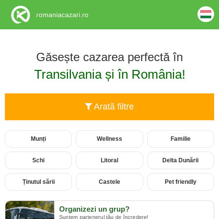
romaniacazari.ro
Găsește cazarea perfectă în
Transilvania și în România!
Arată filtre
Munți
Wellness
Familie
Schi
Litoral
Delta Dunării
Ținutul sării
Castele
Pet friendly
Organizezi un grup?
Suntem partenerul tău de încredere!