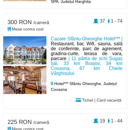
SPA, Județul Harghita
37
1 - 74
300 RON
/cameră
Mese contra cost
Cazare Sfântu Gheorghe Hotel*** |
Restaurant, bar, Wifi, sauna, sală
de conferințe, parc de agrement,
gradina-curte, terasa de vara,
parcare
| 11 pârtia de schi Șugaș
băi, 33 km Brașov, 34 km
Covasna, 67 km Cheile
Vârghișului
Hotel*** Sfântu Gheorghe,
Județul
Covasna
Tichet | Card vacanță
19
1 - 44
225 RON
/cameră
Mese contra cost