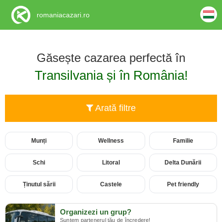
romaniacazari.ro
Găsește cazarea perfectă în
Transilvania și în România!
Arată filtre
Munți
Wellness
Familie
Schi
Litoral
Delta Dunării
Ținutul sării
Castele
Pet friendly
Organizezi un grup?
Suntem partenerul tău de încredere!