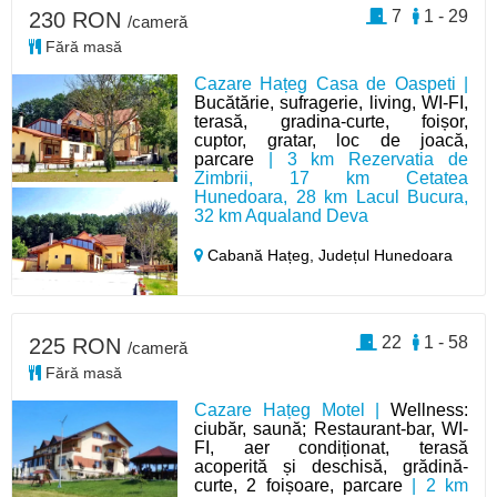
7
1 - 29
230 RON
/cameră
Fără masă
Cazare Hațeg Casa de Oaspeti |
Bucătărie, sufragerie, living, WI-FI,
terasă, gradina-curte, foișor,
cuptor, gratar, loc de joacă,
parcare
| 3 km Rezervatia de
Zimbrii, 17 km Cetatea
Hunedoara, 28 km Lacul Bucura,
32 km Aqualand Deva
Cabană Hațeg,
Județul Hunedoara
22
1 - 58
225 RON
/cameră
Fără masă
Cazare Hațeg Motel |
Wellness:
ciubăr, saună; Restaurant-bar, WI-
FI, aer condiționat, terasă
acoperită și deschisă, grădină-
curte, 2 foișoare, parcare
| 2 km