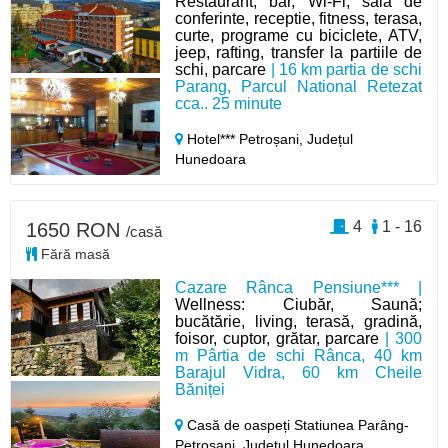
Restaurant, bar, Wi-Fi, sala de
conferinte, receptie, fitness, terasa,
curte, programe cu biciclete, ATV,
jeep, rafting, transfer la partiile de
schi, parcare
| 16 km partia de schi
Parang, Parcul National Retezat
cca.. 25 minute
Hotel*** Petroșani,
Județul
Hunedoara
4
1 - 16
1650 RON
/casă
Fără masă
Cazare Rânca Pensiune*** |
Wellness: Ciubăr, Saună;
bucătărie, living, terasă, gradină,
foisor, cuptor, grătar, parcare
| 300
m Pârtia de schi Rânca, 40 km
Barajul Vidra, 60 km Cheile
Băniței
Casă de oaspeți Statiunea Parâng-
Petroșani,
Județul Hunedoara