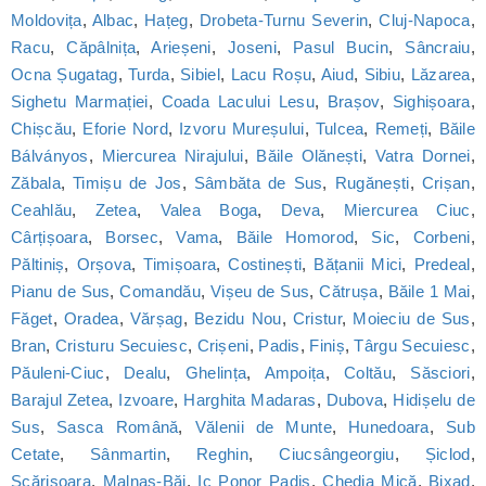
Moldovița
,
Albac
,
Hațeg
,
Drobeta-Turnu Severin
,
Cluj-Napoca
,
Racu
,
Căpâlnița
,
Arieșeni
,
Joseni
,
Pasul Bucin
,
Sâncraiu
,
Ocna Șugatag
,
Turda
,
Sibiel
,
Lacu Roșu
,
Aiud
,
Sibiu
,
Lăzarea
,
Sighetu Marmației
,
Coada Lacului Lesu
,
Brașov
,
Sighișoara
,
Chișcău
,
Eforie Nord
,
Izvoru Mureșului
,
Tulcea
,
Remeți
,
Băile
Bálványos
,
Miercurea Nirajului
,
Băile Olănești
,
Vatra Dornei
,
Zăbala
,
Timișu de Jos
,
Sâmbăta de Sus
,
Rugănești
,
Crișan
,
Ceahlău
,
Zetea
,
Valea Boga
,
Deva
,
Miercurea Ciuc
,
Cârțișoara
,
Borsec
,
Vama
,
Băile Homorod
,
Sic
,
Corbeni
,
Păltiniș
,
Orșova
,
Timișoara
,
Costinești
,
Bățanii Mici
,
Predeal
,
Pianu de Sus
,
Comandău
,
Vișeu de Sus
,
Cătrușa
,
Băile 1 Mai
,
Făget
,
Oradea
,
Vărșag
,
Bezidu Nou
,
Cristur
,
Moieciu de Sus
,
Bran
,
Cristuru Secuiesc
,
Crișeni
,
Padis
,
Finiș
,
Târgu Secuiesc
,
Păuleni-Ciuc
,
Dealu
,
Ghelința
,
Ampoița
,
Coltău
,
Săsciori
,
Barajul Zetea
,
Izvoare
,
Harghita Madaras
,
Dubova
,
Hidișelu de
Sus
,
Sasca Română
,
Vălenii de Munte
,
Hunedoara
,
Sub
Cetate
,
Sânmartin
,
Reghin
,
Ciucsângeorgiu
,
Șiclod
,
Scărișoara
,
Malnaș-Băi
,
Ic Ponor Padis
,
Chedia Mică
,
Bixad
,