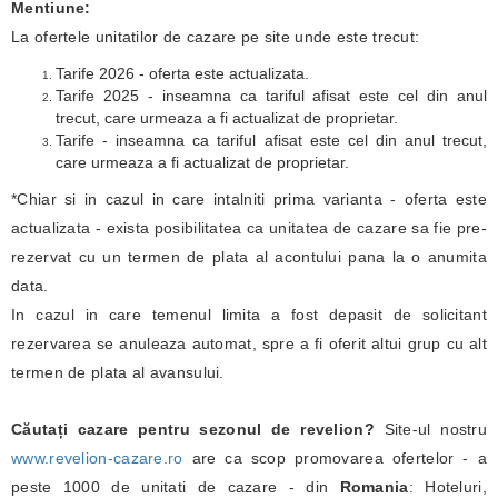
Mentiune:
La ofertele unitatilor de cazare pe site unde este trecut:
Tarife 2026 - oferta este actualizata.
Tarife 2025 - inseamna ca tariful afisat este cel din anul
trecut, care urmeaza a fi actualizat de proprietar.
Tarife - inseamna ca tariful afisat este cel din anul trecut,
care urmeaza a fi actualizat de proprietar.
*Chiar si in cazul in care intalniti prima varianta - oferta este
actualizata - exista posibilitatea ca unitatea de cazare sa fie pre-
rezervat cu un termen de plata al acontului pana la o anumita
data.
In cazul in care temenul limita a fost depasit de solicitant
rezervarea se anuleaza automat, spre a fi oferit altui grup cu alt
termen de plata al avansului.
Căutați cazare pentru sezonul de revelion?
Site-ul nostru
www.revelion-cazare.ro
are ca scop promovarea ofertelor - a
peste 1000 de unitati de cazare - din
Romania
: Hoteluri,