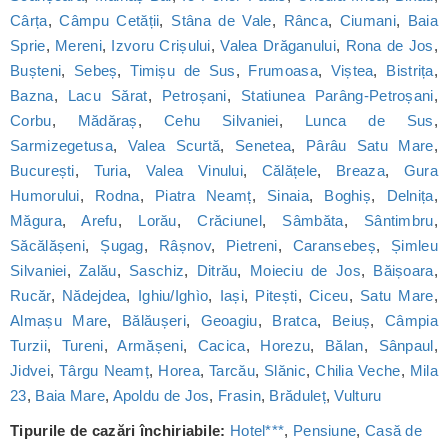
Cârța
,
Câmpu Cetății
,
Stâna de Vale
,
Rânca
,
Ciumani
,
Baia
Sprie
,
Mereni
,
Izvoru Crișului
,
Valea Drăganului
,
Rona de Jos
,
Bușteni
,
Sebeș
,
Timișu de Sus
,
Frumoasa
,
Viștea
,
Bistrița
,
Bazna
,
Lacu Sărat
,
Petroșani
,
Statiunea Parâng-Petroșani
,
Corbu
,
Mădăraș
,
Cehu Silvaniei
,
Lunca de Sus
,
Sarmizegetusa
,
Valea Scurtă
,
Senetea
,
Pârâu Satu Mare
,
București
,
Turia
,
Valea Vinului
,
Călățele
,
Breaza
,
Gura
Humorului
,
Rodna
,
Piatra Neamț
,
Sinaia
,
Boghiș
,
Delnița
,
Măgura
,
Arefu
,
Lorău
,
Crăciunel
,
Sâmbăta
,
Sântimbru
,
Săcălășeni
,
Șugag
,
Râșnov
,
Pietreni
,
Caransebeș
,
Șimleu
Silvaniei
,
Zalău
,
Saschiz
,
Ditrău
,
Moieciu de Jos
,
Băișoara
,
Rucăr
,
Nădejdea
,
Ighiu/Ighìo
,
Iași
,
Pitești
,
Ciceu
,
Satu Mare
,
Almașu Mare
,
Bălăușeri
,
Geoagiu
,
Bratca
,
Beiuș
,
Câmpia
Turzii
,
Tureni
,
Armășeni
,
Cacica
,
Horezu
,
Bălan
,
Sânpaul
,
Jidvei
,
Târgu Neamț
,
Horea
,
Tarcău
,
Slănic
,
Chilia Veche
,
Mila
23
,
Baia Mare
,
Apoldu de Jos
,
Frasin
,
Brăduleț
,
Vulturu
Tipurile de cazări închiriabile:
Hotel***
,
Pensiune
,
Casă de