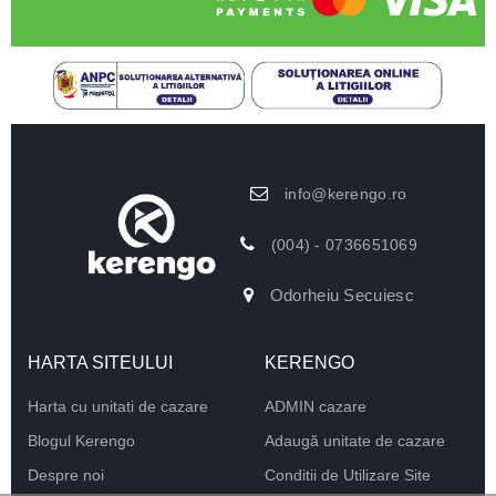
info@kerengo.ro
(004) - 0736651069
Odorheiu Secuiesc
HARTA SITEULUI
KERENGO
Harta cu unitati de cazare
ADMIN cazare
Blogul Kerengo
Adaugă unitate de cazare
Despre noi
Conditii de Utilizare Site