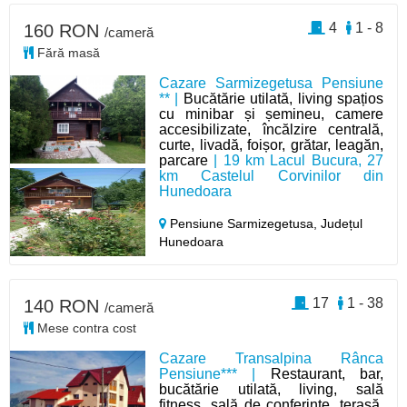
4
1 - 8
160 RON
/cameră
Fără masă
Cazare Sarmizegetusa Pensiune
** |
Bucătărie utilată, living spațios
cu minibar și șemineu, camere
accesibilizate, încălzire centrală,
curte, livadă, foișor, grătar, leagăn,
parcare
| 19 km Lacul Bucura, 27
km Castelul Corvinilor din
Hunedoara
Pensiune Sarmizegetusa,
Județul
Hunedoara
17
1 - 38
140 RON
/cameră
Mese contra cost
Cazare Transalpina Rânca
Pensiune*** |
Restaurant, bar,
bucătărie utilată, living, sală
fitness, sală de conferințe, terasă,