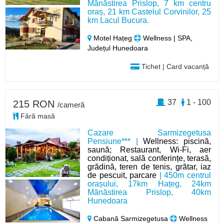
Mănăstirea Prislop, 7 km centru
oraș, 21 km Castelul Corvinilor, 25
km Lacul Bucura.
Motel Hațeg
Wellness | SPA,
Județul Hunedoara
Tichet | Card vacanță
37
1 - 100
215 RON
/cameră
Fără masă
Cazare Sarmizegetusa
Pensiune*** |
Wellness: piscină,
saună; Restaurant, Wi-Fi, aer
condiționat, sală conferințe, terasă,
grădină, teren de tenis, grătar, iaz
de pescuit, parcare
| 450m centrul
orașului, 17km Hațeg, 24km
Mănăstirea Prislop, 40km
Hunedoara
Cabană Sarmizegetusa
Wellness