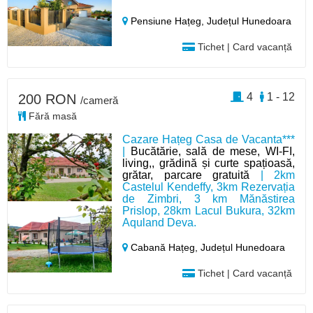
Pensiune Hațeg,
Județul Hunedoara
Tichet | Card vacanță
4
1 - 12
200 RON
/cameră
Fără masă
Cazare Hațeg Casa de Vacanta***
|
Bucătărie, sală de mese, WI-FI,
living,, grădină și curte spațioasă,
grătar, parcare gratuită
| 2km
Castelul Kendeffy, 3km Rezervația
de Zimbri, 3 km Mănăstirea
Prislop, 28km Lacul Bukura, 32km
Aquland Deva.
Cabană Hațeg,
Județul Hunedoara
Tichet | Card vacanță