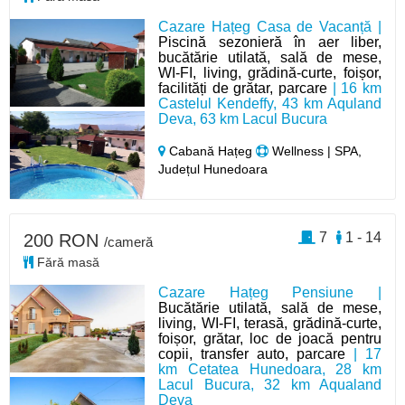
Cazare Hațeg Casa de Vacanță |
Piscină sezonieră în aer liber,
bucătărie utilată, sală de mese,
WI-FI, living, grădină-curte, foișor,
facilități de grătar, parcare
| 16 km
Castelul Kendeffy, 43 km Aquland
Deva, 63 km Lacul Bucura
Cabană Hațeg
Wellness | SPA,
Județul Hunedoara
7
1 - 14
200 RON
/cameră
Fără masă
Cazare Hațeg Pensiune |
Bucătărie utilată, sală de mese,
living, WI-FI, terasă, grădină-curte,
foișor, grătar, loc de joacă pentru
copii, transfer auto, parcare
| 17
km Cetatea Hunedoara, 28 km
Lacul Bucura, 32 km Aqualand
Deva