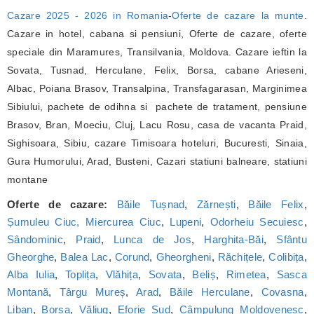
Cazare 2025 - 2026 in Romania
-
Oferte de cazare la munte
.
Cazare in hotel, cabana si pensiuni, Oferte de cazare, oferte
speciale din Maramures, Transilvania, Moldova. Cazare ieftin la
Sovata, Tusnad, Herculane, Felix, Borsa, cabane Arieseni,
Albac, Poiana Brasov, Transalpina, Transfagarasan, Marginimea
Sibiului, pachete de odihna si pachete de tratament, pensiune
Brasov, Bran, Moeciu, Cluj, Lacu Rosu, casa de vacanta Praid,
Sighisoara, Sibiu, cazare Timisoara hoteluri, Bucuresti, Sinaia,
Gura Humorului, Arad, Busteni, Cazari statiuni balneare, statiuni
montane
Oferte de cazare:
Băile Tușnad
,
Zărnești
,
Băile Felix
,
Șumuleu Ciuc, Miercurea Ciuc
,
Lupeni
,
Odorheiu Secuiesc
,
Sândominic
,
Praid
,
Lunca de Jos
,
Harghita-Băi
,
Sfântu
Gheorghe
,
Balea Lac
,
Corund
,
Gheorgheni
,
Răchițele
,
Colibița
,
Alba Iulia
,
Toplița
,
Vlăhița
,
Sovata
,
Beliș
,
Rimetea
,
Sasca
Montană
,
Târgu Mureș
,
Arad
,
Băile Herculane
,
Covasna
,
Liban
,
Borșa
,
Văliug
,
Eforie Sud
,
Câmpulung Moldovenesc
,