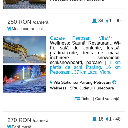
34
1 - 90
250 RON
/cameră
Mese contra cost
Cazare Petroșani Vila*** |
Wellness: Saună; Restaurant, Wi-
Fi, sală de conferițe, terasă,
grădină-curte, tenis de masă,
închiriere snowmobil,
schi/snowboard, parcare
| 1 km
pârtia de schi Parâng, 16 km
Petroșasni, 37 km Lacul Vidra
Vilă Statiunea Parâng-Petroșani
Wellness | SPA, Județul Hunedoara
Tichet | Card vacanță
16
1 - 48
270 RON
/cameră
Fără masă