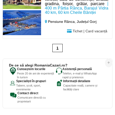
gradina, foișor, grătar, parcare
|
400 m Pârtia Rânca, Barajul Vidra
40 km, 60 km Cheile Băniței
Pensiune Rânca,
Județul Gorj
Tichet | Card vacanță
1
De ce să alegi RomaniaCazari.ro?
Cunoaștem locurile
Asistență personală
Peste 20 de ani de experiență
Telefon, e-mail și WhatsApp
în turism
rapid și prietenos
Specialiști în grupuri
Informații detaliate
Tabere, școli, sport,
Capacitate reală, camere și
evenimente
facilități clare
Contact direct
Comunicare directă cu
proprietarii