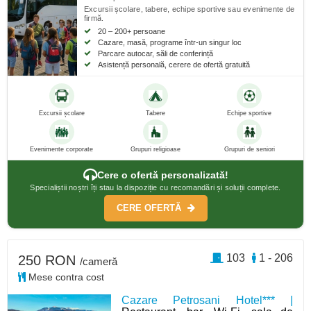
Excursii școlare, tabere, echipe sportive sau evenimente de
firmă.
20 – 200+ persoane
Cazare, masă, programe într-un singur loc
Parcare autocar, săli de conferință
Asistență personală, cerere de ofertă gratuită
Excursii școlare
Tabere
Echipe sportive
Evenimente corporate
Grupuri religioase
Grupuri de seniori
Cere o ofertă personalizată!
Specialiștii noștri îți stau la dispoziție cu recomandări și soluții complete.
CERE OFERTĂ
103
1 - 206
250 RON
/cameră
Mese contra cost
Cazare Petrosani Hotel*** |