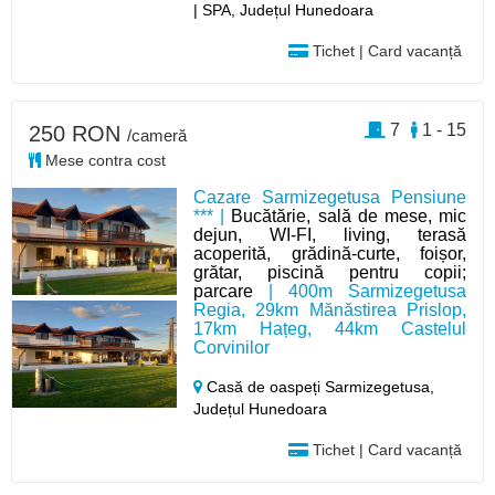
| SPA, Județul Hunedoara
Tichet | Card vacanță
7
1 - 15
250 RON
/cameră
Mese contra cost
Cazare Sarmizegetusa Pensiune
*** |
Bucătărie, sală de mese, mic
dejun, WI-FI, living, terasă
acoperită, grădină-curte, foișor,
grătar, piscină pentru copii;
parcare
| 400m Sarmizegetusa
Regia, 29km Mănăstirea Prislop,
17km Hațeg, 44km Castelul
Corvinilor
Casă de oaspeți Sarmizegetusa,
Județul Hunedoara
Tichet | Card vacanță