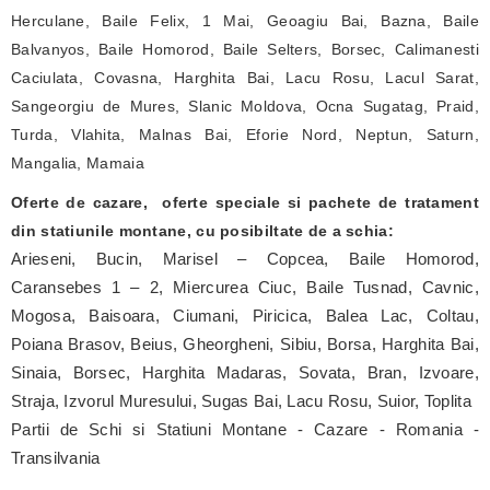
Herculane, Baile Felix, 1 Mai, Geoagiu Bai, Bazna, Baile
Balvanyos, Baile Homorod, Baile Selters, Borsec, Calimanesti
Caciulata, Covasna, Harghita Bai, Lacu Rosu, Lacul Sarat,
Sangeorgiu de Mures, Slanic Moldova, Ocna Sugatag, Praid,
Turda, Vlahita, Malnas Bai, Eforie Nord, Neptun, Saturn,
Mangalia, Mamaia
Oferte de cazare, oferte speciale si pachete de tratament
din statiunile montane, cu posibiltate de a schia:
Arieseni, Bucin, Marisel – Copcea, Baile Homorod,
Caransebes 1 – 2, Miercurea Ciuc, Baile Tusnad, Cavnic,
Mogosa, Baisoara, Ciumani, Piricica, Balea Lac, Coltau,
Poiana Brasov, Beius, Gheorgheni, Sibiu, Borsa, Harghita Bai,
Sinaia, Borsec, Harghita Madaras, Sovata, Bran, Izvoare,
Straja, Izvorul Muresului, Sugas Bai, Lacu Rosu, Suior, Toplita
Partii de Schi si Statiuni Montane - Cazare - Romania -
Transilvania