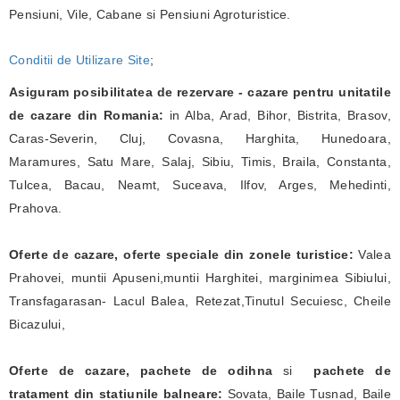
Pensiuni, Vile, Cabane si Pensiuni Agroturistice.
Conditii de Utilizare Site
;
Asiguram posibilitatea de rezervare - cazare pentru unitatile
de cazare din Romania:
in Alba, Arad, Bihor, Bistrita, Brasov,
Caras-Severin, Cluj, Covasna, Harghita, Hunedoara,
Maramures, Satu Mare, Salaj, Sibiu, Timis, Braila, Constanta,
Tulcea, Bacau, Neamt, Suceava, Ilfov, Arges, Mehedinti,
Prahova.
Oferte de cazare, oferte speciale din zonele turistice:
Valea
Prahovei, muntii Apuseni,muntii Harghitei, marginimea Sibiului,
Transfagarasan- Lacul Balea, Retezat,Tinutul Secuiesc, Cheile
Bicazului,
Oferte de cazare, pachete de odihna
si
pachete de
tratament
din statiunile balneare:
Sovata, Baile Tusnad, Baile