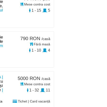
ie
Mese contra cost
e,
ul
1 - 15
5
ie
790 RON
/casă
de
Fără masă
km
1 - 10
4
 |
5000 RON
/casă
cu
Mese contra cost
și
e
|
1 - 32
11
ta
Tichet | Card vacanță