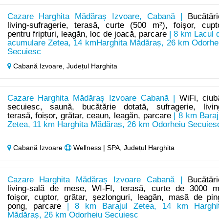
Cazare Harghita Mădăraș Izvoare, Cabană |
Bucătări
living-sufragerie, terasă, curte (500 m²), foișor, cupt
pentru fripturi, leagăn, loc de joacă, parcare
| 8 km Lacul 
acumulare Zetea, 14 kmHarghita Mădăraș, 26 km Odorhe
Secuiesc
Cabană Izvoare,
Județul Harghita
Cazare Harghita Mădăraș Izvoare Cabană |
WiFi, ciub
secuiesc, saună, bucătărie dotată, sufragerie, livin
terasă, foișor, grătar, ceaun, leagăn, parcare
| 8 km Baraj
Zetea, 11 km Harghita Mădăraș, 26 km Odorheiu Secuies
Cabană Izvoare
Wellness | SPA, Județul Harghita
Cazare Harghita Mădăraș Izvoare Cabană |
Bucătări
living-sală de mese, WI-FI, terasă, curte de 3000 m
foișor, cuptor, grătar, șezlonguri, leagăn, masă de pin
pong, parcare
| 8 km Barajul Zetea, 14 km Harghi
Mădăraș, 26 km Odorheiu Secuiesc