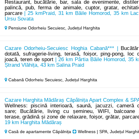
Restaurant, bucătărie, bar, sala de evenimente, distiler
palincă, pub, ferma de animale, cuptor, gratar, echitati
parcare
| 25 kmPraid, 31 km Băile Homorod, 35 km Lac
Ursu Sovata
Pensiune Odorheiu Secuiesc,
Județul Harghita
Cazare Odorheiu-Secuiesc Hoghia Cabană*** |
Bucătăr
dotată, sufragerie-living, terasă, foișor, ping-pong, loc 
joacă, teren de sport
| 26 km Pârtia Băile Homorod, 35 
Ștrand Vlăhița, 43 km Salina Praid
Cabană Odorheiu Secuiesc,
Județul Harghita
Cazare Harghita Mădăraș Căpâlnița Apart Complex & SPA
Wellness: piscină interioară, saună, jacuzzi, cameră 
sare; Bucătărie, living cu șemineu, WIFI, balcoane 
terase, grădină și zone de relaxare, foișor, grătar, parcar
19 km Harghita Mădăraș
Casă de apartamente Căpâlnița
Wellness | SPA, Județul Harghi