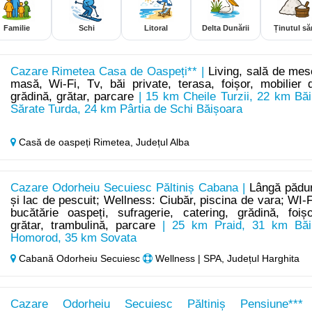
Familie
Schi
Litoral
Delta Dunării
Ținutul săr
Cazare Rimetea Casa de Oaspeți** |
Living, sală de mes
masă, Wi-Fi, Tv, băi private, terasa, foișor, mobilier 
grădină, grătar, parcare
| 15 km Cheile Turzii, 22 km Băi
Sărate Turda, 24 km Pârtia de Schi Băișoara
Casă de oaspeți Rimetea,
Județul Alba
Cazare Odorheiu Secuiesc Păltiniș Cabana |
Lângă pădu
și lac de pescuit; Wellness: Ciubăr, piscina de vara; WI-F
bucătărie oaspeți, sufragerie, catering, grădină, foișo
grătar, trambulină, parcare
| 25 km Praid, 31 km Băi
Homorod, 35 km Sovata
Cabană Odorheiu Secuiesc
Wellness | SPA, Județul Harghita
Cazare Odorheiu Secuiesc Păltiniș Pensiune***