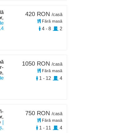
lă
420 RON
/casă
r,
Fără masă
de
14
4 - 8
2
pă
1050 RON
/casă
r-
Fără masă
e,
de
1 - 12
4
i-
750 RON
/casă
r,
Fără masă
e
|
ș,
1 - 11
4