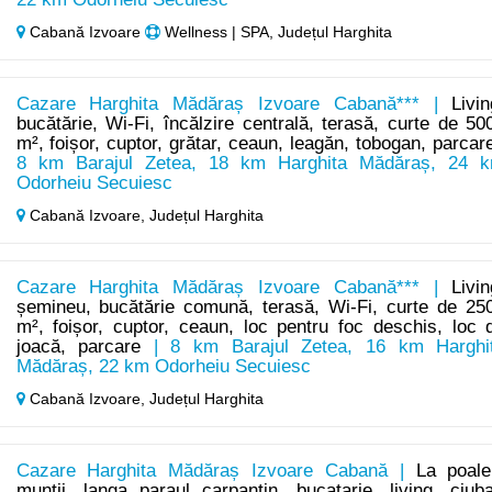
Cabană Izvoare
Wellness | SPA, Județul Harghita
Cazare Harghita Mădăraș Izvoare Cabană*** |
Livin
bucătărie, Wi-Fi, încălzire centrală, terasă, curte de 50
m², foișor, cuptor, grătar, ceaun, leagăn, tobogan, parcar
8 km Barajul Zetea, 18 km Harghita Mădăraș, 24 
Odorheiu Secuiesc
Cabană Izvoare,
Județul Harghita
Cazare Harghita Mădăraș Izvoare Cabană*** |
Livin
șemineu, bucătărie comună, terasă, Wi-Fi, curte de 25
m², foișor, cuptor, ceaun, loc pentru foc deschis, loc 
joacă, parcare
| 8 km Barajul Zetea, 16 km Harghi
Mădăraș, 22 km Odorheiu Secuiesc
Cabană Izvoare,
Județul Harghita
Cazare Harghita Mădăraș Izvoare Cabană |
La poale
muntii, langa paraul carpantin, bucatarie, living, ciuba