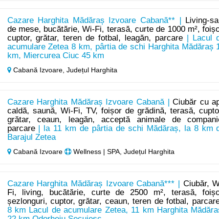
Cazare Harghita Mădăraș Izvoare Cabană** |
Living-sa
de mese, bucătărie, Wi-Fi, terasă, curte de 1000 m², foișo
cuptor, grătar, teren de fotbal, leagăn, parcare
| Lacul 
acumulare Zetea 8 km, pârtia de schi Harghita Mădăraș 
km, Miercurea Ciuc 45 km
Cabană Izvoare,
Județul Harghita
Cazare Harghita Mădăraș Izvoare Cabană |
Ciubăr cu a
caldă, saună, Wi-Fi, TV, foișor de grădină, terasă, cupto
grătar, ceaun, leagăn, acceptă animale de compani
parcare
| la 11 km de pârtia de schi Mădăraș, la 8 km 
Barajul Zetea
Cabană Izvoare
Wellness | SPA, Județul Harghita
Cazare Harghita Mădăraș Izvoare Cabană*** |
Ciubăr, W
Fi, living, bucătărie, curte de 2500 m², terasă, foișo
șezlonguri, cuptor, grătar, ceaun, teren de fotbal, parcar
8 km Lacul de acumulare Zetea, 11 km Harghita Mădăra
22 km Odorheiu Secuiesc