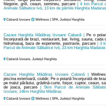
filegorie, grill, ceaun, semineu, parcare
| 4 km Parcul 
Animale Sălbatice Ivó, 13 km de pârtiile Harghita Madara
Cabană Izvoare
Wellness | SPA, Județul Harghita
Cazare Harghita Mădăraș Izvoare Cabană |
Pe o poia
înconjurată de brazi, restaurant, bar, living, sauna, cada 
hidromasaj, baza de experiente, pastravie, parcare
| 3 
Parcul de Animale Sălbatice Ivó, 23 km Harghita Madaras
Cabană Izvoare,
Județul Harghita
Cazare Harghita Mădăraș Izvoare Cabană |
Wellnes
piscina exterioară, ciubăr; Pe o poiană înconjurată de braz
pe malul pârâului, grădină-curte, foișor, cuptor, ceaun, sa
de joaca, parcare
| 5km Parcul de Animale Sălbati
Izvoare, 14km Harghita Mădăraș
Cabană Izvoare
Wellness | SPA, Județul Harghita