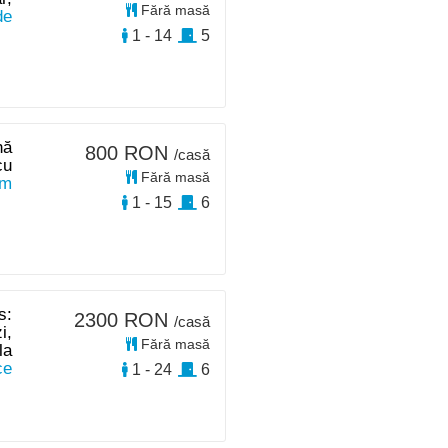
Fără masă
de
s
1 - 14
5
nă
800 RON
/casă
cu
Fără masă
km
1 - 15
6
s:
2300 RON
/casă
i,
Fără masă
la
ce
1 - 24
6