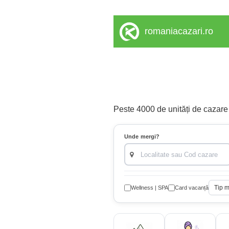
romaniacazari.ro
Peste 4000 de unități de cazare |
Unde mergi?
Tip 
Wellness | SPA
Card vacanță