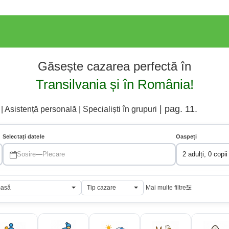
Găsește cazarea perfectă în
Transilvania și în România!
| pag. 11.
 Asistență personală | Specialiști în grupuri
Selectați datele
Oaspeți
Sosire
—
Plecare
2 adulți, 0 copii
masă
Tip cazare
Mai multe filtre