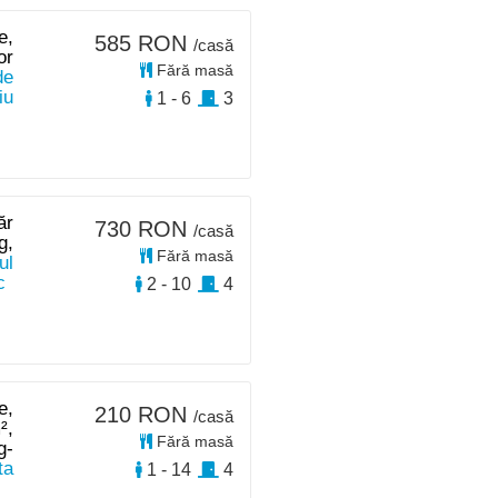
e,
585 RON
/casă
or
Fără masă
de
iu
1 - 6
3
ăr
730 RON
/casă
g,
Fără masă
ul
c
2 - 10
4
e,
210 RON
/casă
²,
Fără masă
g-
ta
1 - 14
4