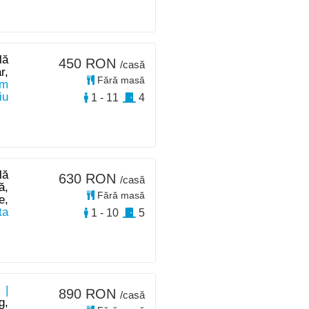
lă
450 RON
/casă
r,
Fără masă
km
iu
1 - 11
4
lă
630 RON
/casă
ă,
Fără masă
e,
ta
1 - 10
5
 |
890 RON
/casă
g,