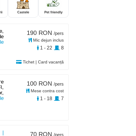
ii
Castele
Pet friendly
e,
190 RON
/pers
de
Mic dejun inclus
le
1 - 22
8
Tichet | Card vacanță
re
100 RON
/pers
I,
Mese contra cost
r,
le
1 - 18
7
 |
70 RON
/pers