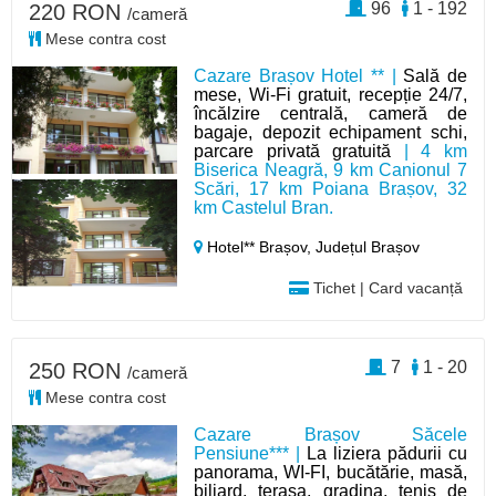
96
1 - 192
220 RON
/cameră
Mese contra cost
Cazare Brașov Hotel ** |
Sală de
mese, Wi-Fi gratuit, recepție 24/7,
încălzire centrală, cameră de
bagaje, depozit echipament schi,
parcare privată gratuită
| 4 km
Biserica Neagră, 9 km Canionul 7
Scări, 17 km Poiana Brașov, 32
km Castelul Bran.
Hotel** Brașov,
Județul Brașov
Tichet | Card vacanță
7
1 - 20
250 RON
/cameră
Mese contra cost
Cazare Brașov Săcele
Pensiune*** |
La liziera pădurii cu
panorama, WI-FI, bucătărie, masă,
biliard, terasa, gradina, tenis de