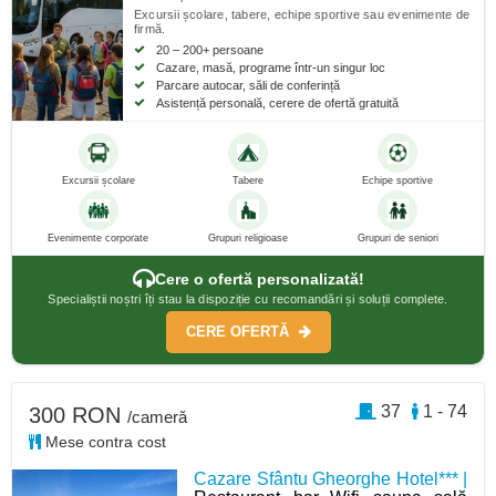
Excursii școlare, tabere, echipe sportive sau evenimente de
firmă.
20 – 200+ persoane
Cazare, masă, programe într-un singur loc
Parcare autocar, săli de conferință
Asistență personală, cerere de ofertă gratuită
Excursii școlare
Tabere
Echipe sportive
Evenimente corporate
Grupuri religioase
Grupuri de seniori
Cere o ofertă personalizată!
Specialiștii noștri îți stau la dispoziție cu recomandări și soluții complete.
CERE OFERTĂ
37
1 - 74
300 RON
/cameră
Mese contra cost
Cazare Sfântu Gheorghe Hotel*** |