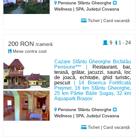
Pensiune Sfântu Gheorghe
Wellness | SPA, Județul Covasna
Tichet | Card vacanță
9
1 - 24
200 RON
/cameră
Mese contra cost
Cazare Sfântu Gheorghe Bicfalău
Pensiune*** |
Restaurant, bar,
terasă, grătar, jacuzzi, saună, loc
de joacă, echitație, ghid turistic,
pescuit
| 14 Biserica Fortificată
Prejmer, 16 km Sfântu Gheorghe,
25 km Pârtie Băile Șugaș, 32 km
Aquapark Brașov
Pensiune Sfântu Gheorghe
Wellness | SPA, Județul Covasna
Tichet | Card vacanță