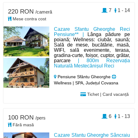
7
1 - 14
220 RON
/cameră
Mese contra cost
Cazare Sfantu Gheorghe Reci
Pensiune** |
Lânga pădure pe
poiană; Wellness: ciubăr, saună;
Sală de mese, bucătărie, masă,
WIFI, sală evenimente, terasa,
gradina-curte, foișor, cuptor, grătar,
parcare
| 800m Rezervația
Naturală Mestecănișul Reci
Pensiune Sfântu Gheorghe
Wellness | SPA, Județul Covasna
Tichet | Card vacanță
6
1 - 13
100 RON
/pers
Fără masă
Cazare Sfantu Gheorghe Sâncraiu