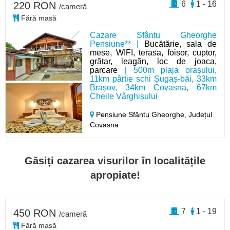
6
1 - 16
220 RON
/cameră
Fără masă
Cazare Sfântu Gheorghe
Pensiune** |
Bucătărie, sala de
mese, WIFI, terasa, foisor, cuptor,
grătar, leagăn, loc de joaca,
parcare
| 500m plaja orașului,
11km pârtie schi Șugaș-băi, 33km
Brașov, 34km Covasna, 67km
Cheile Vârghișului
Pensiune Sfântu Gheorghe,
Județul
Covasna
Găsiți cazarea visurilor în localitățile
apropiate!
7
1 - 19
450 RON
/cameră
Fără masă