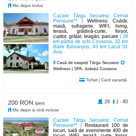
Mic dejun inclus
Cazare Târgu Secuiesc Cernat
Pensiune** |
Wellness: Ciubăr,
masă, sufragerie, WIFI, living,
terasă, grădină-curte, foișor,
cuptor, grătar, leagăn, parcare
| 28
km pârtia de schi Covasna, 32 km
Băile Balvanyos, 43 km Lacul Sf.
Ana
Casă de oaspeți Târgu Secuiesc
Wellness | SPA, Județul Covasna
Tichet | Card vacanță
28
1 - 80
200 RON
/pers
Mic dejun și cină incluse
Cazare Târgu Secuiesc Cernat
Pensiune** |
Restaurant 100 de
locuri, sală de evenimente 400 de
locuri, WIFI, terasă, curte, foișor,