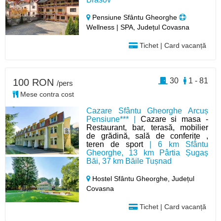
Pensiune Sfântu Gheorghe
Wellness | SPA, Județul Covasna
Tichet | Card vacanță
30
1 - 81
100 RON
/pers
Mese contra cost
Cazare Sfântu Gheorghe Arcuș
Pensiune*** |
Cazare si masa -
Restaurant, bar, terasă, mobilier
de grădină, sală de conferițe ,
teren de sport
| 6 km Sfântu
Gheorghe, 13 km Pârtia Șugaș
Băi, 37 km Băile Tușnad
Hostel Sfântu Gheorghe,
Județul
Covasna
Tichet | Card vacanță