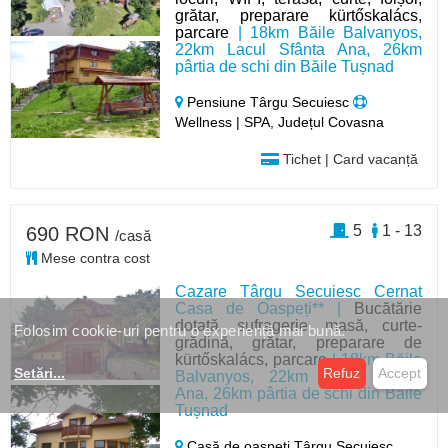
grătar, preparare kürtőskalács,
parcare
| 18km Băile Balvanyos,
22km Lacul Sfânta Ana, 26km
pârtia de schi din Băile Tușnad
Pensiune Târgu Secuiesc
Wellness | SPA, Județul Covasna
Tichet | Card vacanță
5
1 - 13
690 RON
/casă
Mese contra cost
Cazare Târgu Secuiesc Cernat
Casa de Oaspeți** |
Bucătărie
dotată, sufragerie, masă, curte-
Folosim cookie-uri pentru o experiență mai bună.
grădină, grătar, preparare de
kürtőskalács, parcare
| 18km Băile
Setări
...
Refuz
Accept
Balvanyos, 22km Lacul Sfânta
Ana, 26km pârtia de schi din Băile
Tușnad
Casă de oaspeți Târgu Secuiesc,