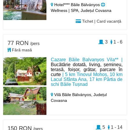
Hotel**** Băile Bálványos
Wellness | SPA, Județul Covasna
Tichet | Card vacanță
3
1 - 6
77 RON
/pers
Fără masă
Cazare Băile Balvanyos Vila** |
Bucătărie dotată, living, șemineu,
terasă, foișor, grătar, parcare în
curte
| 5 km Tinovul Mohoș, 10 km
Lacul Sfânta Ana, 17 km Pârtia de
schi Băile Tușnad
Vilă Băile Bálványos,
Județul
Covasna
5
1 - 14
150 RON
/pers