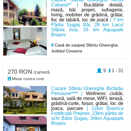
Cabană** |
Bucătărie dotată,
masă, băi proprii, sufragerie,
living, mobilier de grădină, grătar,
foc de tabără, loc de joacă
| 7 km
Pârtia Șugaș Băi, 28 km Lacul
Sfânta Ana, 33 km Aquapark
Brașov
Casă de oaspeți Sfântu Gheorghe,
Județul Covasna
9
1 - 31
270 RON
/cameră
Mese contra cost
Cazare Sfântu Gheorghe Bicfalău
Pensiune**** |
Wellness: ciubăr,
saună, sală de mese, WIFI, terasă,
grădină-curte, foișor, grătar, loc de
joaca, parcare
| 12km Biserica
Fortificată Prejmer, 23km pârtia de
schi Băile Șugaș, 34km Aquapark
Brașov