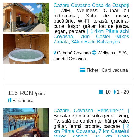
Cazare Covasna Casa de Oaspeți
|
WIFI, Wellness: Ciubăr cu
hidromasaj; Sala de mese,
bucătărie, WI-FI, terasă, gradina-
curte, foișor, grătar, loc de joaca,
legan, parcare
| 1,4km Pârtia schi
Covasna, 7km Castel Mikes
Zăbala, 34km Băile Balvanyos
Cabană Covasna
Wellness | SPA,
Județul Covasna
Tichet | Card vacanță
10
1 - 20
115 RON
/pers
Fără masă
Cazare Covasna Pensiune*** |
Bucătărie dotată, sufragerie, living,
Tv, sală de conferințe, băi private,
grătar, fermă proprie, parcare
| 2
km Pârtia Covasna, 7 km Castelul
Mikes Zăbala, 34 km Băile