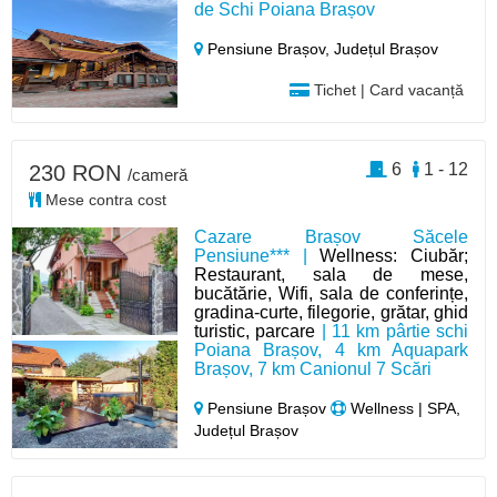
de Schi Poiana Brașov
Pensiune Brașov,
Județul Brașov
Tichet | Card vacanță
6
1 - 12
230 RON
/cameră
Mese contra cost
Cazare Brașov Săcele
Pensiune*** |
Wellness: Ciubăr;
Restaurant, sala de mese,
bucătărie, Wifi, sala de conferințe,
gradina-curte, filegorie, grătar, ghid
turistic, parcare
| 11 km pârtie schi
Poiana Brașov, 4 km Aquapark
Brașov, 7 km Canionul 7 Scări
Pensiune Brașov
Wellness | SPA,
Județul Brașov