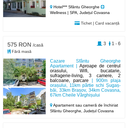
Hotel*** Sfântu Gheorghe
Wellness | SPA, Județul Covasna
Tichet | Card vacanță
3
1 - 6
575 RON
/casă
Fără masă
Cazare Sfântu Gheorghe
Apartament |
Aproape de centrul
orasului, Wifi, bucatarie,
sufragerie-living, 3 camere, 2
balcoane, parcare
| 900m plaja
orașului, 11km pârtie schi Șugaș-
băi, 33km Brașov, 34km Covasna,
67km Cheile Vârghișului
Apartament sau cameră de închiriat
Sfântu Gheorghe,
Județul Covasna