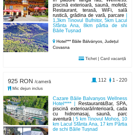
piscină exterioară, saună, mofetă;
Restaurant, terasă, WiFi, sală
rustică, grădina de vară, parcare
|
1,3km Tinovul Bufnitor, 5km Lacul
Sfânta Ana, 8km pârtia de shi
Băile Tușnad
Hotel*** Băile Bálványos,
Județul
Covasna
Tichet | Card vacanță
112
1 - 220
925 RON
/cameră
Mic dejun inclus
Cazare Băile Balvanyos Wellness
Hotel**** |
Restaurant&Bar, SPA,
piscină exterioară/interioară, cada
cu hidromasaj, saună, parc
aventură
| 5 km Tinovul Mohoș, 10
km Lacul Sfânta Ana, 17 km Pârtia
de schi Băile Tușnad