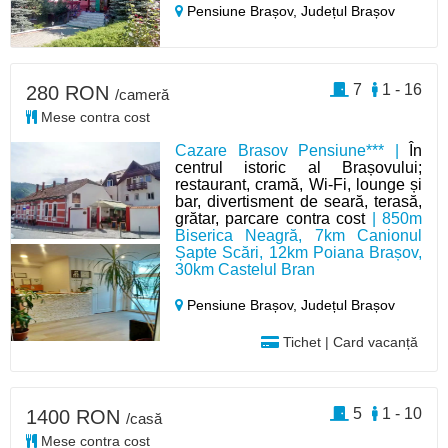
Pensiune Brașov,
Județul Brașov
7
1 - 16
280 RON
/cameră
Mese contra cost
Cazare Brasov Pensiune*** |
În
centrul istoric al Brașovului;
restaurant, cramă, Wi-Fi, lounge și
bar, divertisment de seară, terasă,
grătar, parcare contra cost
| 850m
Biserica Neagră, 7km Canionul
Șapte Scări, 12km Poiana Brașov,
30km Castelul Bran
Pensiune Brașov,
Județul Brașov
Tichet | Card vacanță
5
1 - 10
1400 RON
/casă
Mese contra cost