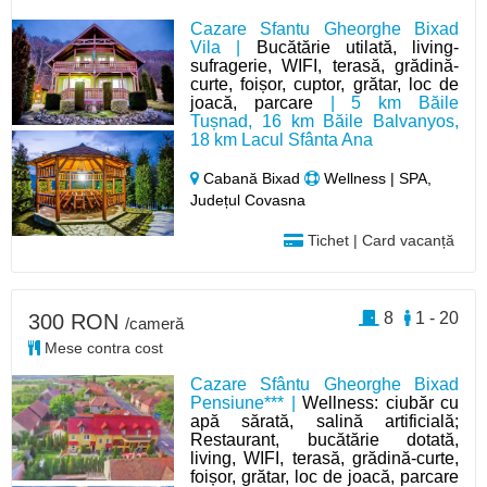
Cazare Sfantu Gheorghe Bixad
Vila |
Bucătărie utilată, living-
sufragerie, WIFI, terasă, grădină-
curte, foișor, cuptor, grătar, loc de
joacă, parcare
| 5 km Băile
Tușnad, 16 km Băile Balvanyos,
18 km Lacul Sfânta Ana
Cabană Bixad
Wellness | SPA,
Județul Covasna
Tichet | Card vacanță
8
1 - 20
300 RON
/cameră
Mese contra cost
Cazare Sfântu Gheorghe Bixad
Pensiune*** |
Wellness: ciubăr cu
apă sărată, salină artificială;
Restaurant, bucătărie dotată,
living, WIFI, terasă, grădină-curte,
foișor, grătar, loc de joacă, parcare