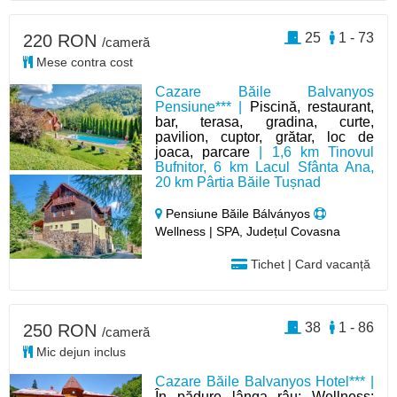
25
1 - 73
220 RON
/cameră
Mese contra cost
Cazare Băile Balvanyos
Pensiune*** |
Piscină, restaurant,
bar, terasa, gradina, curte,
pavilion, cuptor, grătar, loc de
joaca, parcare
| 1,6 km Tinovul
Bufnitor, 6 km Lacul Sfânta Ana,
20 km Pârtia Băile Tușnad
Pensiune Băile Bálványos
Wellness | SPA, Județul Covasna
Tichet | Card vacanță
38
1 - 86
250 RON
/cameră
Mic dejun inclus
Cazare Băile Balvanyos Hotel*** |
În pădure lânga râu; Wellness: