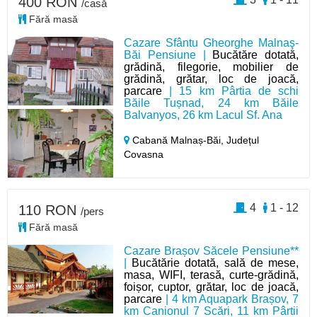
400 RON
/casă
Fără masă
Cazare Sfântu Gheorghe Malnaş-
Băi Pensiune |
Bucătăre dotată,
grădină, filegorie, mobilier de
grădină, grătar, loc de joacă,
parcare
| 15 km Pârtia de schi
Băile Tușnad, 24 km Băile
Balvanyos, 26 km Lacul Sf. Ana
Cabană Malnaș-Băi,
Județul
Covasna
4
1 - 12
110 RON
/pers
Fără masă
Cazare Brașov Săcele Pensiune**
|
Bucătărie dotată, sală de mese,
masa, WIFI, terasă, curte-grădină,
foișor, cuptor, grătar, loc de joacă,
parcare
| 4 km Aquapark Brașov, 7
km Canionul 7 Scări, 11 km Pârtii