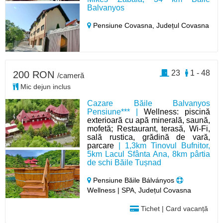
Balvanyos
Pensiune Covasna,
Județul Covasna
23
1 - 48
200 RON
/cameră
Mic dejun inclus
Cazare Băile Balvanyos
Pensiune*** |
Wellness: piscină
exterioară cu apă minerală, saună,
mofetă; Restaurant, terasă, Wi-Fi,
sală rustica, grădină de vară,
parcare
| 1,3km Tinovul Bufnitor,
5km Lacul Sfânta Ana, 8km pârtia
de schi Băile Tușnad
Pensiune Băile Bálványos
Wellness | SPA, Județul Covasna
Tichet | Card vacanță