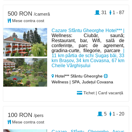
31
1 - 87
500 RON
/cameră
Mese contra cost
Cazare Sfântu Gheorghe Hotel*** |
Wellness: Ciubăr, saună;
Restaurant, bar, Wifi, sală de
conferințe, parc de agrement,
gradina-curte, filegorie, parcare
|
11 km pârtia de schi Șugaș băi, 33
km Brașov, 34 km Covasna, 67 km
Cheile Vârghișului
Hotel*** Sfântu Gheorghe
Wellness | SPA, Județul Covasna
Tichet | Card vacanță
5
1 - 20
100 RON
/pers
Mese contra cost
Cazare Sfântu Gheorghe Arcuș