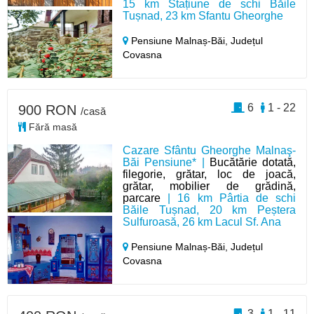
15 km Stațiune de schi Băile
Tușnad, 23 km Sfantu Gheorghe
Pensiune Malnaș-Băi,
Județul
Covasna
6
1 - 22
900 RON
/casă
Fără masă
Cazare Sfântu Gheorghe Malnaş-
Băi Pensiune* |
Bucătărie dotată,
filegorie, grătar, loc de joacă,
grătar, mobilier de grădină,
parcare
| 16 km Pârtia de schi
Băile Tușnad, 20 km Peștera
Sulfuroasă, 26 km Lacul Sf. Ana
Pensiune Malnaș-Băi,
Județul
Covasna
3
1 - 11