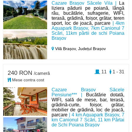
Cazare Brașov Săcele Vila |
La
liziera pădurii pe poiană, lângă
râu, bucătărie, sufragerie, WIFI,
terasă, grădină, foișor, grătar, teren
sport, loc de joacă, parcare
| 4km
Aquapark Brașov, 7km Canionul 7
Scări, 11km pârtii de schi Poiana
Brașov
Vilă Brașov,
Județul Brașov
11
1 - 31
240 RON
/cameră
Mese contra cost
Cazare Brașov Săcele
Pensiune*** |
Bucătărie dotată,
WIFI, sală de mese, bar, terasă,
grădină-curte, foișor, grătar,
mobilier de grădină, loc de joacă,
parcare
| 4 km Aquapark Brașov, 7
km Canionul 7 Scări, 11 km Pârtai
de Schi Poiana Brașov