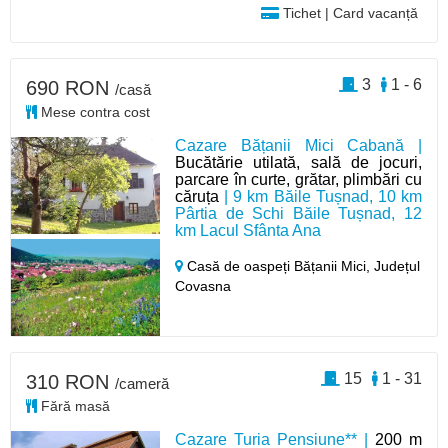
Tichet | Card vacanță
3
1 - 6
690 RON
/casă
Mese contra cost
Cazare Bățanii Mici Cabană |
Bucătărie utilată, sală de jocuri,
parcare în curte, grătar, plimbări cu
căruța
| 9 km Băile Tușnad, 10 km
Pârtia de Schi Băile Tușnad, 12
km Lacul Sfânta Ana
Casă de oaspeți Bățanii Mici,
Județul
Covasna
15
1 - 31
310 RON
/cameră
Fără masă
Cazare Turia Pensiune** |
200 m