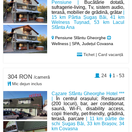
Pensiune |
Bucătărie dotată,
sufragerie-living, Tv, sistem audio,
terasă, mobilier de grădină, grătar
|
15 km Pârtia Șugaș Băi, 41 km
Welness Tușnad, 53 km Lacul
Sfânta Ana
Pensiune Sfântu Gheorghe
Wellness | SPA, Județul Covasna
Tichet | Card vacanță
24
1 - 53
304 RON
/cameră
Mic dejun inclus
Cazare Sfântu Gheorghe Hotel ***
|
În centrul orașului; Restaurant
(200 locuri), bar, aer condiționat,
saună, Wi-Fi, disability access,
copii friendly, pet-friendly, grădină,
terasă, parcare
| 11 km pârtie de
schi Șugaș Băi, 33 km Brașov, 34
km Covasna