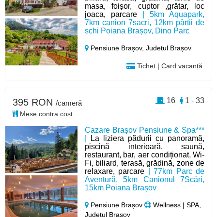
masa, foișor, cuptor ,grătar, loc
joaca, parcare
| 5km Aquapark,
7km canion 7sacri, 12km pârtii de
schi Poiana Brașov, Dino Parc
Pensiune Brașov,
Județul Brașov
Tichet | Card vacanță
16
1 - 33
395 RON
/cameră
Mese contra cost
Cazare Brașov Pensiune & Spa***
|
La liziera pădurii cu panoramă,
piscină interioară, saună,
restaurant, bar, aer condiționat, Wi-
Fi, biliard, terasă, grădină, zone de
relaxare, parcare
| 77km Parc de
Aventură, 5km Canionul 7Scări,
15km Poiana Brașov
Pensiune Brașov
Wellness | SPA,
Județul Brașov