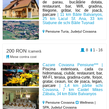
de parau, bucătărie dotata,
restaurant, bar, Wifi, gradina,
filegorie, grătar, loc de joacă,
parcare
| 11 km Băile Balvanyos,
25 km Lacul Sf. Ana, 33 km
Stațiune de schi Băile Tușnad
Pensiune Turia,
Județul Covasna
8
1 - 16
200 RON
/cameră
Mese contra cost
Cazare Covasna Pensiune*** |
Piscina exterioara, cada cu
hidromasaj, ciubăr, restaurant, bar,
WI-FI, terasa, gradina-curte, foișor,
gratar, ceaun, loc de joaca, legan,
parcare
| 1,4 km pârtie schi
Covasna, 7 km Castel Mikes
Zăbala, 34 km Băile Balvanyos
Pensiune Covasna
Wellness |
SPA, Județul Covasna