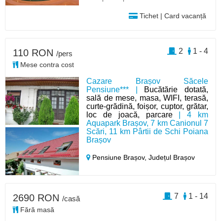
Tichet | Card vacanță
2
1 - 4
110 RON
/pers
Mese contra cost
Cazare Brașov Săcele
Pensiune*** |
Bucătărie dotată,
sală de mese, masa, WIFI, terasă,
curte-grădină, foișor, cuptor, grătar,
loc de joacă, parcare
| 4 km
Aquapark Brașov, 7 km Canionul 7
Scări, 11 km Pârtii de Schi Poiana
Brașov
Pensiune Brașov,
Județul Brașov
7
1 - 14
2690 RON
/casă
Fără masă