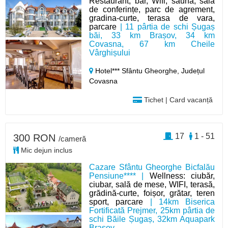
Restaurant, bar, Wifi, sauna, sală
de conferințe, parc de agrement,
gradina-curte, terasa de vara,
parcare
| 11 pârtia de schi Șugaș
băi, 33 km Brașov, 34 km
Covasna, 67 km Cheile
Vârghișului
Hotel*** Sfântu Gheorghe,
Județul
Covasna
Tichet | Card vacanță
17
1 - 51
300 RON
/cameră
Mic dejun inclus
Cazare Sfântu Gheorghe Bicfalău
Pensiune**** |
Wellness: ciubăr,
ciubar, sală de mese, WIFI, terasă,
grădină-curte, foișor, grătar, teren
sport, parcare
| 14km Biserica
Fortificată Prejmer, 25km pârtia de
schi Băile Șugaș, 32km Aquapark
Brasov