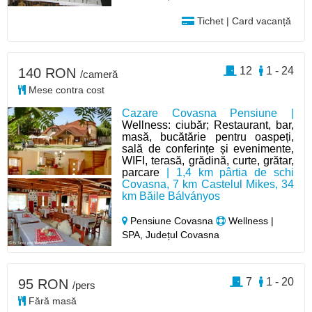
Tichet | Card vacanță
12
1 - 24
140 RON
/cameră
Mese contra cost
Cazare Covasna Pensiune |
Wellness: ciubăr; Restaurant, bar,
masă, bucătărie pentru oaspeți,
sală de conferințe și evenimente,
WIFI, terasă, grădină, curte, grătar,
parcare
| 1,4 km pârtia de schi
Covasna, 7 km Castelul Mikes, 34
km Băile Bálványos
Pensiune Covasna
Wellness |
SPA, Județul Covasna
7
1 - 20
95 RON
/pers
Fără masă