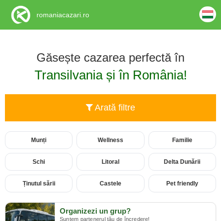
romaniacazari.ro
Găsește cazarea perfectă în
Transilvania și în România!
Arată filtre
Munți
Wellness
Familie
Schi
Litoral
Delta Dunării
Ținutul sării
Castele
Pet friendly
Organizezi un grup?
Suntem partenerul tău de încredere!