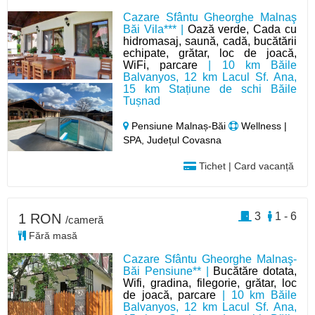
Cazare Sfântu Gheorghe Malnaş
Băi Vila*** |
Oază verde, Cada cu
hidromasaj, saună, cadă, bucătării
echipate, grătar, loc de joacă,
WiFi, parcare
| 10 km Băile
Balvanyos, 12 km Lacul Sf. Ana,
15 km Stațiune de schi Băile
Tușnad
Pensiune Malnaș-Băi
Wellness |
SPA, Județul Covasna
Tichet | Card vacanță
3
1 - 6
1 RON
/cameră
Fără masă
Cazare Sfântu Gheorghe Malnaş-
Băi Pensiune** |
Bucătăre dotata,
Wifi, gradina, filegorie, grătar, loc
de joacă, parcare
| 10 km Băile
Balvanyos, 12 km Lacul Sf. Ana,