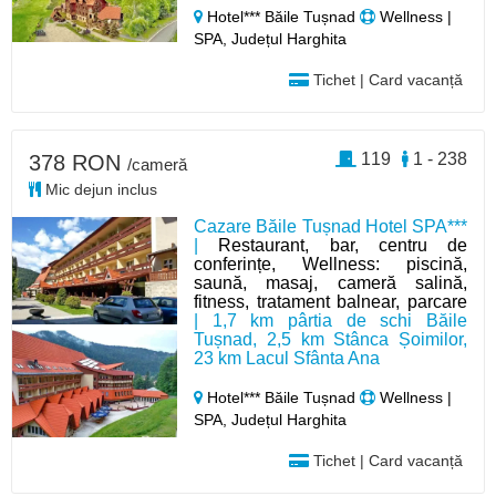
Hotel*** Băile Tușnad
Wellness |
SPA, Județul Harghita
Tichet | Card vacanță
119
1 - 238
378 RON
/cameră
Mic dejun inclus
Cazare Băile Tușnad Hotel SPA***
|
Restaurant, bar, centru de
conferințe, Wellness: piscină,
saună, masaj, cameră salină,
fitness, tratament balnear, parcare
| 1,7 km pârtia de schi Băile
Tușnad, 2,5 km Stânca Șoimilor,
23 km Lacul Sfânta Ana
Hotel*** Băile Tușnad
Wellness |
SPA, Județul Harghita
Tichet | Card vacanță