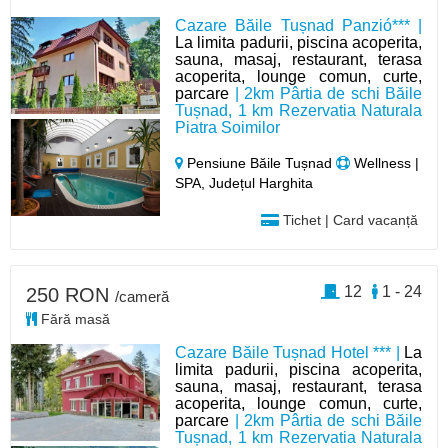
Cazare Băile Tușnad Panzió*** |
La limita padurii, piscina acoperita,
sauna, masaj, restaurant, terasa
acoperita, lounge comun, curte,
parcare
| 2km Pârtia de schi Băile
Tușnad, 1 km Rezervatia Naturala
Piatra Soimilor
Pensiune Băile Tușnad
Wellness |
SPA, Județul Harghita
Tichet | Card vacanță
12
1 - 24
250 RON
/cameră
Fără masă
Cazare Băile Tușnad Hotel *** |
La
limita padurii, piscina acoperita,
sauna, masaj, restaurant, terasa
acoperita, lounge comun, curte,
parcare
| 2km Pârtia de schi Băile
Tușnad, 1 km Rezervatia Naturala