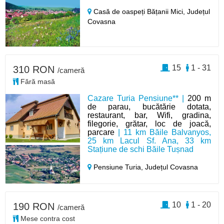
Casă de oaspeți Bățanii Mici,
Județul
Covasna
15
1 - 31
310 RON
/cameră
Fără masă
Cazare Turia Pensiune** |
200 m
de parau, bucătărie dotata,
restaurant, bar, Wifi, gradina,
filegorie, grătar, loc de joacă,
parcare
| 11 km Băile Balvanyos,
25 km Lacul Sf. Ana, 33 km
Stațiune de schi Băile Tușnad
Pensiune Turia,
Județul Covasna
10
1 - 20
190 RON
/cameră
Mese contra cost