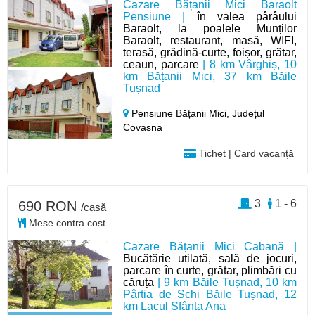
Cazare Bățanii Mici Baraolt
Pensiune |
în valea pârâului
Baraolt, la poalele Munților
Baraolt, restaurant, masă, WIFI,
terasă, grădină-curte, foișor, grătar,
ceaun, parcare
| 8 km Vârghiș, 10
km Bățanii Mici, 37 km Băile
Tușnad
Pensiune Bățanii Mici,
Județul
Covasna
Tichet | Card vacanță
3
1 - 6
690 RON
/casă
Mese contra cost
Cazare Bățanii Mici Cabană |
Bucătărie utilată, sală de jocuri,
parcare în curte, grătar, plimbări cu
căruța
| 9 km Băile Tușnad, 10 km
Pârtia de Schi Băile Tușnad, 12
km Lacul Sfânta Ana