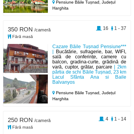
Pensiune Băile Tușnad,
Județul
Harghita
16
1 - 37
350 RON
/cameră
Fără masă
Cazare Băile Tușnad Pensiune***
|
Bucătărie, sufragerie, bar, WIFI,
sală de conferințe, camere cu
balcon, gradina-curte, grădină de
vară, cuptor, grătar, parcare
| 2km
pârtia de schi Băile Tușnad, 23 km
Lacul Sfânta Ana si Baile
Balvanyos
Pensiune Băile Tușnad,
Județul
Harghita
4
1 - 14
250 RON
/cameră
Fără masă