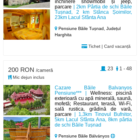
închiriere snowmobil și jeep,
parcare
| 2km Pârtia de schi Băile
Tușnad, 2 km Stânca Șoimilor,
23km Lacul Sfânta Ana
Pensiune Băile Tușnad,
Județul
Harghita
Tichet | Card vacanță
23
1 - 48
200 RON
/cameră
Mic dejun inclus
Cazare Băile Balvanyos
Pensiune*** |
Wellness: piscină
exterioară cu apă minerală, saună,
mofetă; Restaurant, terasă, Wi-Fi,
sală rustica, grădină de vară,
parcare
| 1,3km Tinovul Bufnitor,
5km Lacul Sfânta Ana, 8km pârtia
de schi Băile Tușnad
Pensiune Băile Bálványos