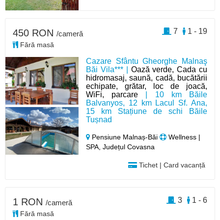
7
1 - 19
450 RON
/cameră
Fără masă
Cazare Sfântu Gheorghe Malnaş
Băi Vila*** |
Oază verde, Cada cu
hidromasaj, saună, cadă, bucătării
echipate, grătar, loc de joacă,
WiFi, parcare
| 10 km Băile
Balvanyos, 12 km Lacul Sf. Ana,
15 km Stațiune de schi Băile
Tușnad
Pensiune Malnaș-Băi
Wellness |
SPA, Județul Covasna
Tichet | Card vacanță
3
1 - 6
1 RON
/cameră
Fără masă