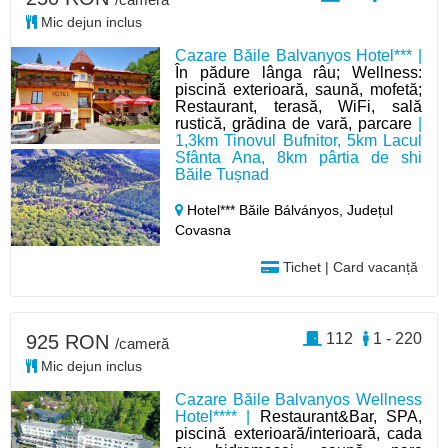
Mic dejun inclus
Cazare Băile Balvanyos Hotel*** |
În pădure lânga râu; Wellness:
piscină exterioară, saună, mofetă;
Restaurant, terasă, WiFi, sală
rustică, grădina de vară, parcare
|
1,3km Tinovul Bufnitor, 5km Lacul
Sfânta Ana, 8km pârtia de shi
Băile Tușnad
Hotel*** Băile Bálványos,
Județul
Covasna
Tichet | Card vacanță
112
1 - 220
925 RON
/cameră
Mic dejun inclus
Cazare Băile Balvanyos Wellness
Hotel**** |
Restaurant&Bar, SPA,
piscină exterioară/interioară, cada