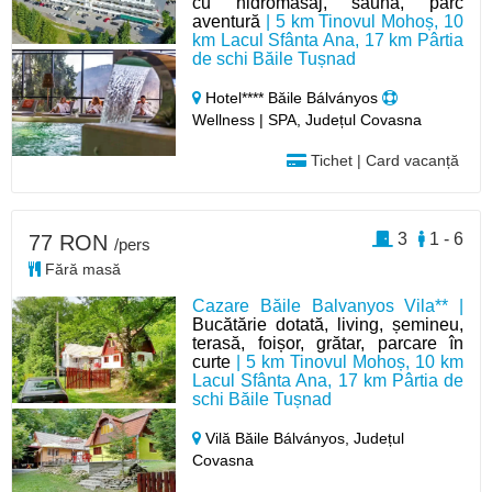
cu hidromasaj, saună, parc
aventură
| 5 km Tinovul Mohoș, 10
km Lacul Sfânta Ana, 17 km Pârtia
de schi Băile Tușnad
Hotel**** Băile Bálványos
Wellness | SPA, Județul Covasna
Tichet | Card vacanță
3
1 - 6
77 RON
/pers
Fără masă
Cazare Băile Balvanyos Vila** |
Bucătărie dotată, living, șemineu,
terasă, foișor, grătar, parcare în
curte
| 5 km Tinovul Mohoș, 10 km
Lacul Sfânta Ana, 17 km Pârtia de
schi Băile Tușnad
Vilă Băile Bálványos,
Județul
Covasna