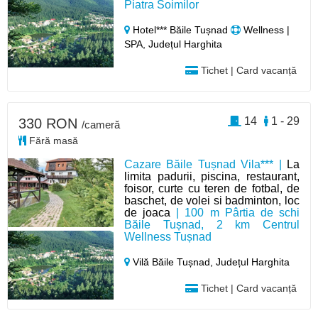
Piatra Soimilor
Hotel*** Băile Tușnad
Wellness |
SPA, Județul Harghita
Tichet | Card vacanță
14
1 - 29
330 RON
/cameră
Fără masă
Cazare Băile Tușnad Vila*** |
La
limita padurii, piscina, restaurant,
foisor, curte cu teren de fotbal, de
baschet, de volei si badminton, loc
de joaca
| 100 m Pârtia de schi
Băile Tușnad, 2 km Centrul
Wellness Tușnad
Vilă Băile Tușnad,
Județul Harghita
Tichet | Card vacanță