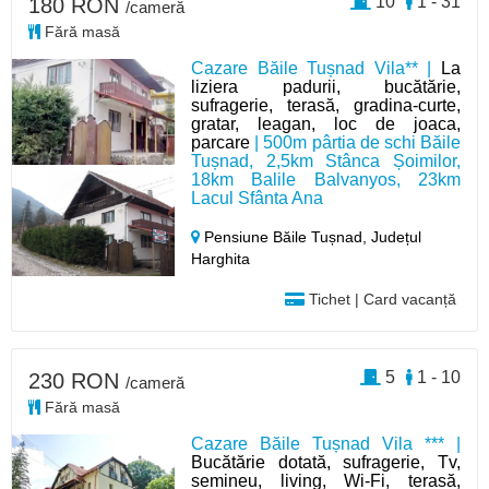
10
1 - 31
180 RON
/cameră
Fără masă
Cazare Băile Tușnad Vila** |
La
liziera padurii, bucătărie,
sufragerie, terasă, gradina-curte,
gratar, leagan, loc de joaca,
parcare
| 500m pârtia de schi Băile
Tușnad, 2,5km Stânca Șoimilor,
18km Balile Balvanyos, 23km
Lacul Sfânta Ana
Pensiune Băile Tușnad,
Județul
Harghita
Tichet | Card vacanță
5
1 - 10
230 RON
/cameră
Fără masă
Cazare Băile Tușnad Vila *** |
Bucătărie dotată, sufragerie, Tv,
semineu, living, Wi-Fi, terasă,