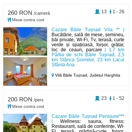
13
1 - 26
260 RON
/cameră
Mese contra cost
Cazare Băile Tușnad Vila ** |
Bucătărie, sală de mese, șemineu,
băi private, Wi-Fi, Tv, terasă, curte
verde și spațioasă, foișor, grătar,
loc de ceaun, parcare
| 1,7 km
Pârtia de schi Băile Tușnad, 2,5
km Stânca Șoimilor, 23 km Lacul
Sfânta Ana
Vilă Băile Tușnad,
Județul Harghita
23
1 - 52
200 RON
/pers
Mese contra cost
Cazare Băile Tușnad Pensiune***
|
Wellness: sauna, fitness:
Restaurant, sală de conferințe, WI-
FI, terasă, grădină-curte, foișor,