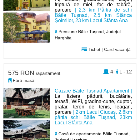
friptură de miel, foc de tabără,
parcare
| 2,3 km Pârtia de schi
Băile Tușnad, 2,5 km Stânca
Șoimilor, 23 km Lacul Sfânta Ana
Pensiune Băile Tușnad,
Județul
Harghita
Tichet | Card vacanță
4
1 - 12
575 RON
/apartament
Fără masă
Cazare Băile Tușnad Apartament |
La liziera pădurii, bucătărie,
terasă, WIFI, gradina-curte, cuptor,
grătar, teren de tenis, leagăn,
parcare
| 2km Lacul Ciucaș, 2,6km
pârtia schi Băile Tușnad, 23km
Lacul Sfânta Ana
Casă de apartamente Băile Tușnad,