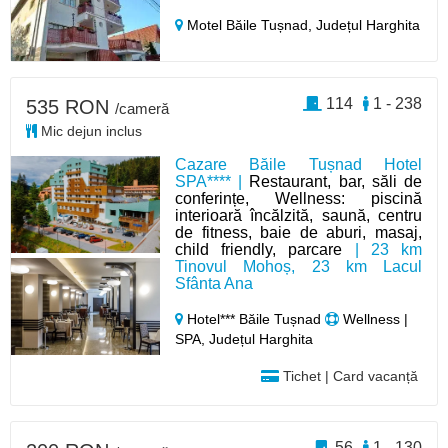
Motel Băile Tușnad,
Județul Harghita
114
1 - 238
535 RON
/cameră
Mic dejun inclus
Cazare Băile Tușnad Hotel
SPA**** |
Restaurant, bar, săli de
conferințe, Wellness: piscină
interioară încălzită, saună, centru
de fitness, baie de aburi, masaj,
child friendly, parcare
| 23 km
Tinovul Mohoș, 23 km Lacul
Sfânta Ana
Hotel*** Băile Tușnad
Wellness |
SPA, Județul Harghita
Tichet | Card vacanță
56
1 - 130