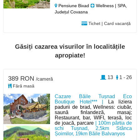
Pensiune Bixad
Wellness | SPA,
Județul Covasna
Tichet | Card vacanță
Găsiți cazarea visurilor în localitățile
apropiate!
13
1 - 26
389 RON
/cameră
Fără masă
Cazare Băile Tușnad Eco
Boutique Hotel*** |
La liziera
padurii de brad, Wellness: ciubăr,
saună finlandeză, masaj;
Restaurant, bar, WIFI, terasă, loc
de joacă, parcare
| 100m pârtia de
schi Tușnad, 2,5km Stânca
Șoimilor, 19km Băile Balvanyos