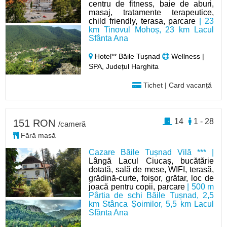
centru de fitness, baie de aburi,
masaj, tratamente terapeutice,
child friendly, terasa, parcare
| 23
km Tinovul Mohoș, 23 km Lacul
Sfânta Ana
Hotel** Băile Tușnad
Wellness |
SPA, Județul Harghita
Tichet | Card vacanță
14
1 - 28
151 RON
/cameră
Fără masă
Cazare Băile Tușnad Vilă *** |
Lângă Lacul Ciucaș, bucătărie
dotată, sală de mese, WIFI, terasă,
grădină-curte, foișor, grătar, loc de
joacă pentru copii, parcare
| 500 m
Pârtia de schi Băile Tușnad, 2,5
km Stânca Șoimilor, 5,5 km Lacul
Sfânta Ana