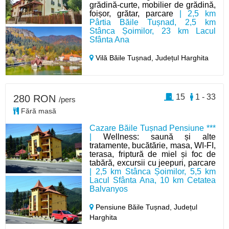
grădină-curte, mobilier de grădină,
foișor, grătar, parcare
| 2,5 km
Pârtia Băile Tușnad, 2,5 km
Stânca Șoimilor, 23 km Lacul
Sfânta Ana
Vilă Băile Tușnad,
Județul Harghita
15
1 - 33
280 RON
/pers
Fără masă
Cazare Băile Tușnad Pensiune ***
|
Wellness: saună și alte
tratamente, bucătărie, masa, WI-FI,
terasa, friptură de miel și foc de
tabără, excursii cu jeepuri, parcare
| 2,5 km Stânca Șoimilor, 5,5 km
Lacul Sfânta Ana, 10 km Cetatea
Balvanyos
Pensiune Băile Tușnad,
Județul
Harghita