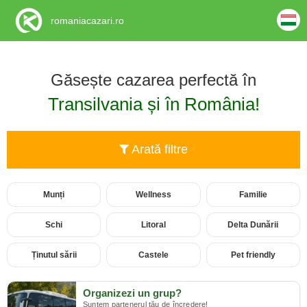
romaniacazari.ro
Găsește cazarea perfectă în
Transilvania și în România!
Arată filtre
Munți
Wellness
Familie
Schi
Litoral
Delta Dunării
Ținutul sării
Castele
Pet friendly
Organizezi un grup?
Suntem partenerul tău de încredere!