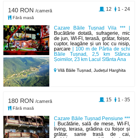
12
1 - 24
140 RON
/cameră
Fără masă
Cazare Băile Tușnad Vila *** |
Bucătărie dotată, sufragerie, mic
de jun, WI-FI, terasă, grătar, foișor,
cuptor, leagăne și un loc cu nisip,
parcare
| 100 m de Pârtia de schi
Băile Tușnad, 2,5 km Stânca
Șoimilor, 23 km Lacul Sfânta Ana
Vilă Băile Tușnad,
Județul Harghita
15
1 - 35
180 RON
/cameră
Fără masă
Cazare Băile Tușnad Pensiune ***
|
Bucătărie, sală de mese, WI-FI,
living, terasa, grădina cu foișor și
grătar, sanie trasă de cai,