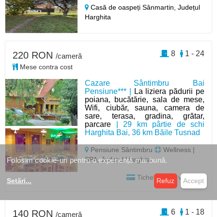
Casă de oaspeți Sânmartin,
Județul
Harghita
8
1 - 24
220 RON
/cameră
Mese contra cost
Cazare Sântimbru Bai
Pensiune*** |
La liziera pădurii pe
poiana, bucătărie, sala de mese,
Wifi, ciubăr, sauna, camera de
sare, terasa, gradina, grătar,
parcare
| 29 km pârtie de schi
Harghita Bai, 36 km Băile Tusnad
Pensiune Sântimbru
Wellness |
SPA, Județul Harghita
Folosim cookie-uri pentru o experiență mai bună.
Tichet | Card vacanță
Setări
...
Refuz
Accept
6
1 - 18
140 RON
/cameră