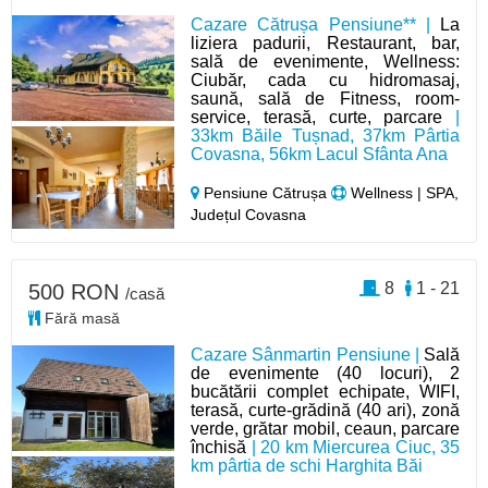
Cazare Cătrușa Pensiune** |
La
liziera padurii, Restaurant, bar,
sală de evenimente, Wellness:
Ciubăr, cada cu hidromasaj,
saună, sală de Fitness, room-
service, terasă, curte, parcare
|
33km Băile Tușnad, 37km Pârtia
Covasna, 56km Lacul Sfânta Ana
Pensiune Cătrușa
Wellness | SPA,
Județul Covasna
8
1 - 21
500 RON
/casă
Fără masă
Cazare Sânmartin Pensiune |
Sală
de evenimente (40 locuri), 2
bucătării complet echipate, WIFI,
terasă, curte-grădină (40 ari), zonă
verde, grătar mobil, ceaun, parcare
închisă
| 20 km Miercurea Ciuc, 35
km pârtia de schi Harghita Băi