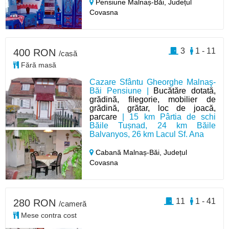
Pensiune Malnaș-Băi,
Județul
Covasna
3
1 - 11
400 RON
/casă
Fără masă
Cazare Sfântu Gheorghe Malnaş-
Băi Pensiune |
Bucătăre dotată,
grădină, filegorie, mobilier de
grădină, grătar, loc de joacă,
parcare
| 15 km Pârtia de schi
Băile Tușnad, 24 km Băile
Balvanyos, 26 km Lacul Sf. Ana
Cabană Malnaș-Băi,
Județul
Covasna
11
1 - 41
280 RON
/cameră
Mese contra cost