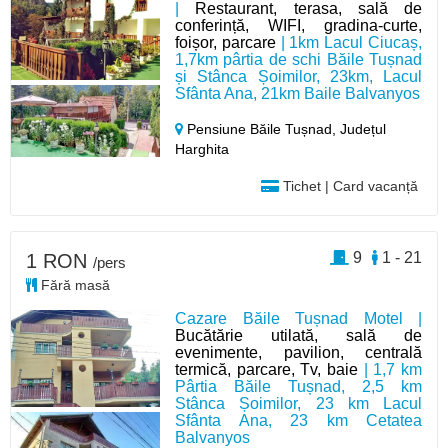
|
Restaurant, terasa, sală de
conferință, WIFI, gradina-curte,
foișor, parcare
| 1km Lacul Ciucaș,
1,7km pârtia de schi Băile Tușnad
și Stânca Șoimilor, 23km, Lacul
Sfânta Ana, 21km Baile Balvanyos
Pensiune Băile Tușnad,
Județul
Harghita
Tichet | Card vacanță
9
1 - 21
1 RON
/pers
Fără masă
Cazare Băile Tușnad Motel |
Bucătărie utilată, sală de
evenimente, pavilion, centrală
termică, parcare, Tv, baie
| 1,7 km
Pârtia Băile Tușnad, 2,5 km
Stânca Șoimilor, 23 km Lacul
Sfânta Ana, 23 km Cetatea
Balvanyos