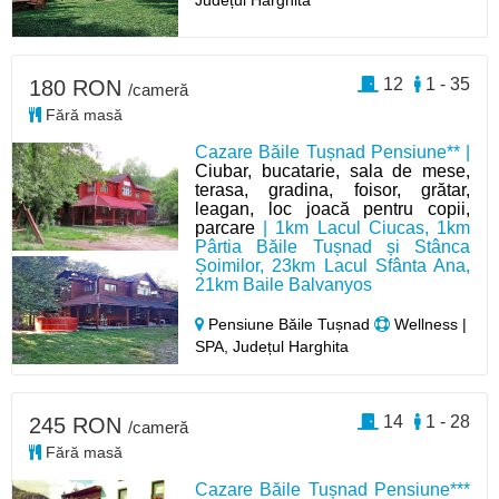
Județul Harghita
12
1 - 35
180 RON
/cameră
Fără masă
Cazare Băile Tușnad Pensiune** |
Ciubar, bucatarie, sala de mese,
terasa, gradina, foisor, grătar,
leagan, loc joacă pentru copii,
parcare
| 1km Lacul Ciucas, 1km
Pârtia Băile Tușnad și Stânca
Șoimilor, 23km Lacul Sfânta Ana,
21km Baile Balvanyos
Pensiune Băile Tușnad
Wellness |
SPA, Județul Harghita
14
1 - 28
245 RON
/cameră
Fără masă
Cazare Băile Tușnad Pensiune***