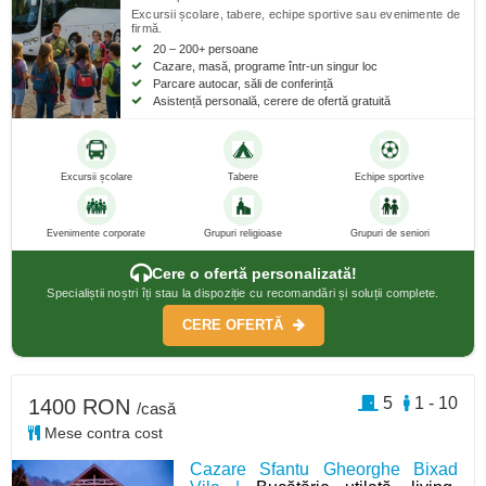
Excursii școlare, tabere, echipe sportive sau evenimente de
firmă.
20 – 200+ persoane
Cazare, masă, programe într-un singur loc
Parcare autocar, săli de conferință
Asistență personală, cerere de ofertă gratuită
Excursii școlare
Tabere
Echipe sportive
Evenimente corporate
Grupuri religioase
Grupuri de seniori
Cere o ofertă personalizată!
Specialiștii noștri îți stau la dispoziție cu recomandări și soluții complete.
CERE OFERTĂ
5
1 - 10
1400 RON
/casă
Mese contra cost
Cazare Sfantu Gheorghe Bixad