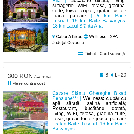
Vila |
Bucătărie utilată, living-
sufragerie, WIFI, terasă, grădină-
curte, foișor, cuptor, grătar, loc de
joacă, parcare
| 5 km Băile
Tușnad, 16 km Băile Balvanyos,
18 km Lacul Sfânta Ana
Cabană Bixad
Wellness | SPA,
Județul Covasna
Tichet | Card vacanță
8
1 - 20
300 RON
/cameră
Mese contra cost
Cazare Sfântu Gheorghe Bixad
Pensiune*** |
Wellness: ciubăr cu
apă sărată, salină artificială;
Restaurant, bucătărie dotată,
living, WIFI, terasă, grădină-curte,
foișor, grătar, loc de joacă, parcare
| 5 km Băile Tușnad, 16 km Băile
Balvanyos