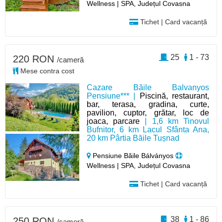
Wellness | SPA, Județul Covasna
Tichet | Card vacanță
25
1 - 73
220 RON
/cameră
Mese contra cost
Cazare Băile Balvanyos
Pensiune*** |
Piscină, restaurant,
bar, terasa, gradina, curte,
pavilion, cuptor, grătar, loc de
joaca, parcare
| 1,6 km Tinovul
Bufnitor, 6 km Lacul Sfânta Ana,
20 km Pârtia Băile Tușnad
Pensiune Băile Bálványos
Wellness | SPA, Județul Covasna
Tichet | Card vacanță
38
1 - 86
250 RON
/cameră