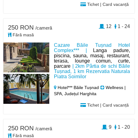
Tichet | Card vacanță
12
1 - 24
250 RON
/cameră
Fără masă
Cazare Băile Tușnad Hotel
Complex*** |
Langa padure,
piscina, sauna, masaj, restaurant,
terasa, lounge comun, curte,
parcare
| 2km Pârtia de schi Băile
Tușnad, 1 km Rezervatia Naturala
Piatra Soimilor
Hotel*** Băile Tușnad
Wellness |
SPA, Județul Harghita
Tichet | Card vacanță
9
1 - 20
250 RON
/cameră
Fără masă