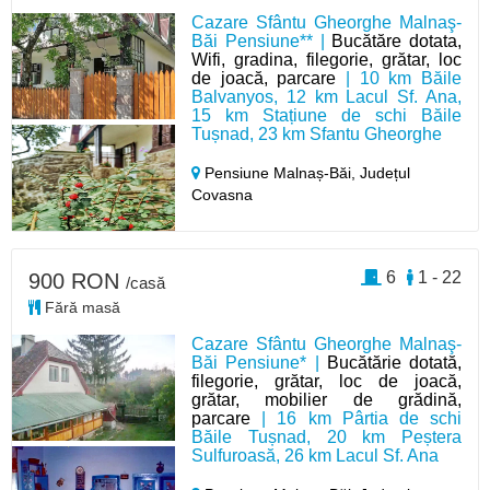
Cazare Sfântu Gheorghe Malnaş-
Băi Pensiune** |
Bucătăre dotata,
Wifi, gradina, filegorie, grătar, loc
de joacă, parcare
| 10 km Băile
Balvanyos, 12 km Lacul Sf. Ana,
15 km Stațiune de schi Băile
Tușnad, 23 km Sfantu Gheorghe
Pensiune Malnaș-Băi,
Județul
Covasna
6
1 - 22
900 RON
/casă
Fără masă
Cazare Sfântu Gheorghe Malnaş-
Băi Pensiune* |
Bucătărie dotată,
filegorie, grătar, loc de joacă,
grătar, mobilier de grădină,
parcare
| 16 km Pârtia de schi
Băile Tușnad, 20 km Peștera
Sulfuroasă, 26 km Lacul Sf. Ana