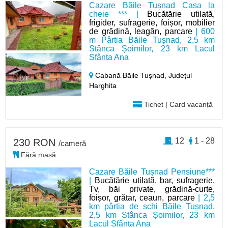
Cazare Băile Tușnad Casa la
cheie *** |
Bucătărie utilată,
frigider, sufragerie, foișor, mobilier
de grădină, leagăn, parcare
| 600
m Pârtia Băile Tușnad, 2,5 km
Stânca Șoimilor, 23 km Lacul
Sfânta Ana
Cabană Băile Tușnad,
Județul
Harghita
Tichet | Card vacanță
12
1 - 28
230 RON
/cameră
Fără masă
Cazare Băile Tușnad Pensiune***
|
Bucătărie utilată, bar, sufragerie,
Tv, băi private, grădină-curte,
foișor, grătar, ceaun, parcare
| 2,5
km pârtia de schi Băile Tușnad,
2,5 km Stânca Șoimilor, 23 km
Lacul Sfânta Ana