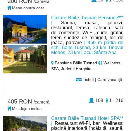
200 RON
/cameră
Mese contra cost
Cazare Băile Tușnad Pensiune***
|
Saună, masaj, jacuzzi;
restaurant, terasă, cafenea, sală
de conferințe, Wi-Fi, curte, grătar,
teren suedez de minigolf, loc de
joacă, parcare
| 450 m pârtia de
schi Băile Tușnad, 23 km Tinovul
Mohoș, 23 km Lacul Sfânta Ana
Pensiune Băile Tușnad
Wellness |
SPA, Județul Harghita
Tichet | Card vacanță
108
1 - 216
405 RON
/cameră
Mic dejun inclus
Cazare Băile Tușnad Hotel SPA**
|
Restaurant,WI-Fi, bar, Wellness:
piscină interioară încălzită, saună,