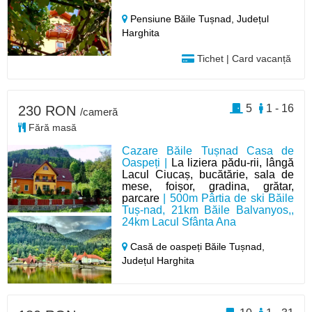
Pensiune Băile Tușnad,
Județul
Harghita
Tichet | Card vacanță
5
1 - 16
230 RON
/cameră
Fără masă
Cazare Băile Tușnad Casa de
Oaspeți |
La liziera pădu-rii, lângă
Lacul Ciucaș, bucătărie, sala de
mese, foișor, gradina, grătar,
parcare
| 500m Pârtia de ski Băile
Tuș-nad, 21km Băile Balvanyos,,
24km Lacul Sfânta Ana
Casă de oaspeți Băile Tușnad,
Județul Harghita