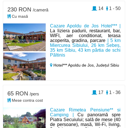
14
1 - 50
230 RON
/cameră
Cu masă
Cazare Apoldu de Jos Hotel*** |
La liziera padurii, restaurant, bar,
WIFI, aer conditionat, terasa
acoperita, gradina, parcare
| 5 km
Miercurea Sibiului, 26 km Sebeș,
35 km Sibiu, 43 km pârtia de schi
Păltinis
Hotel*** Apoldu de Jos,
Județul Sibiu
17
1 - 36
65 RON
/pers
Mese contra cost
Cazare Rimetea Pensiune** si
Camping |
Cu panoramă spre
Piatra Secuiului; sală de mese (40
de persoane), masă, Wi-Fi, living,