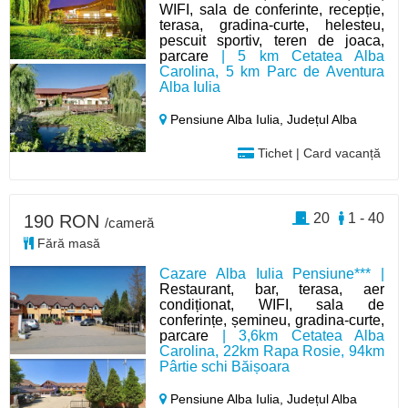
WIFI, sala de conferinte, recepție,
terasa, gradina-curte, helesteu,
pescuit sportiv, teren de joaca,
parcare
| 5 km Cetatea Alba
Carolina, 5 km Parc de Aventura
Alba Iulia
Pensiune Alba Iulia,
Județul Alba
Tichet | Card vacanță
20
1 - 40
190 RON
/cameră
Fără masă
Cazare Alba Iulia Pensiune*** |
Restaurant, bar, terasa, aer
condiționat, WIFI, sala de
conferințe, șemineu, gradina-curte,
parcare
| 3,6km Cetatea Alba
Carolina, 22km Rapa Rosie, 94km
Pârtie schi Băișoara
Pensiune Alba Iulia,
Județul Alba