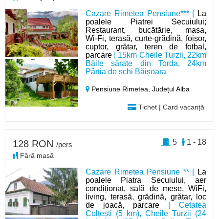
Cazare Rimetea Pensiune*** |
La
poalele Piatrei Secuiului;
Restaurant, bucătărie, masa,
Wi‑Fi, terasă, curte‑grădină, foișor,
cuptor, grătar, teren de fotbal,
parcare
| 15km Cheile Turzii, 22km
Băile sărate din Torda, 24km
Pârtia de schi Băișoara
Pensiune Rimetea,
Județul Alba
Tichet | Card vacanță
5
1 - 18
128 RON
/pers
Fără masă
Cazare Rimetea Pensiune ** |
La
poalele Piatra Secuiului, aer
condiționat, sală de mese, WiFi,
living, terasă, grădină, grătar, loc
de joacă, parcare
| Cetatea
Colțești (5 km), Cheile Turzii (24