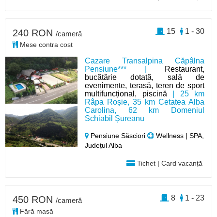
15
1 - 30
240 RON
/cameră
Mese contra cost
Cazare Transalpina Căpâlna
Pensiune*** |
Restaurant,
bucătărie dotată, sală de
evenimente, terasă, teren de sport
multifuncțional, piscină
| 25 km
Râpa Roșie, 35 km Cetatea Alba
Carolina, 62 km Domeniul
Schiabil Șureanu
Pensiune Săsciori
Wellness | SPA,
Județul Alba
Tichet | Card vacanță
8
1 - 23
450 RON
/cameră
Fără masă