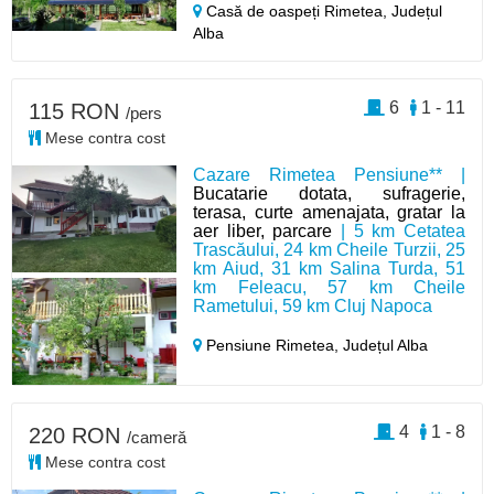
Casă de oaspeți Rimetea,
Județul
Alba
6
1 - 11
115 RON
/pers
Mese contra cost
Cazare Rimetea Pensiune** |
Bucatarie dotata, sufragerie,
terasa, curte amenajata, gratar la
aer liber, parcare
| 5 km Cetatea
Trascăului, 24 km Cheile Turzii, 25
km Aiud, 31 km Salina Turda, 51
km Feleacu, 57 km Cheile
Rametului, 59 km Cluj Napoca
Pensiune Rimetea,
Județul Alba
4
1 - 8
220 RON
/cameră
Mese contra cost