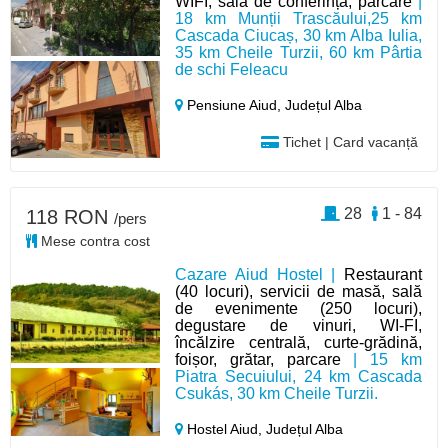
WIFI, sală de conferință, parcare
|
18 km Munții Trascăului,25 km
Cascada Ciucaș, 30 km Alba Iulia,
35 km Cheile Turzii, 60 km Pârtia
de schi Feleacu
Pensiune Aiud,
Județul Alba
Tichet | Card vacanță
28
1 - 84
118 RON
/pers
Mese contra cost
Cazare Aiud Hostel |
Restaurant
(40 locuri), servicii de masă, sală
de evenimente (250 locuri),
degustare de vinuri, WI-FI,
încălzire centrală, curte-grădină,
foișor, grătar, parcare
| 15 km
Piatra Secuiului, 24 km Cascada
Csukás, 30 km Cheile Turzii.
Hostel Aiud,
Județul Alba