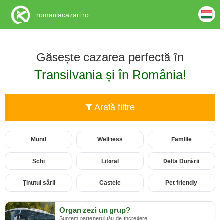
romaniacazari.ro
Găsește cazarea perfectă în
Transilvania și în România!
Arată filtre
Munți
Wellness
Familie
Schi
Litoral
Delta Dunării
Ținutul sării
Castele
Pet friendly
Organizezi un grup?
Suntem partenerul tău de încredere!