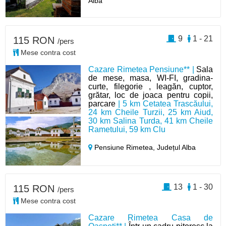
Alba
9
1 - 21
115 RON
/pers
Mese contra cost
Cazare Rimetea Pensiune** |
Sala
de mese, masa, WI-FI, gradina-
curte, filegorie , leagăn, cuptor,
grătar, loc de joaca pentru copii,
parcare
| 5 km Cetatea Trascăului,
24 km Cheile Turzii, 25 km Aiud,
30 km Salina Turda, 41 km Cheile
Rametului, 59 km Clu
Pensiune Rimetea,
Județul Alba
13
1 - 30
115 RON
/pers
Mese contra cost
Cazare Rimetea Casa de