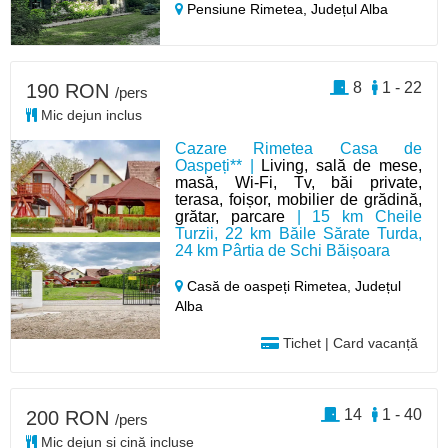
Pensiune Rimetea,
Județul Alba
8
1 - 22
190 RON
/pers
Mic dejun inclus
Cazare Rimetea Casa de
Oaspeți** |
Living, sală de mese,
masă, Wi-Fi, Tv, băi private,
terasa, foișor, mobilier de grădină,
grătar, parcare
| 15 km Cheile
Turzii, 22 km Băile Sărate Turda,
24 km Pârtia de Schi Băișoara
Casă de oaspeți Rimetea,
Județul
Alba
Tichet | Card vacanță
14
1 - 40
200 RON
/pers
Mic dejun și cină incluse