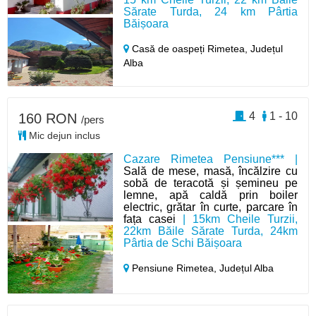
Sărate Turda, 24 km Pârtia
Băișoara
Casă de oaspeți Rimetea,
Județul
Alba
4
1 - 10
160 RON
/pers
Mic dejun inclus
Cazare Rimetea Pensiune*** |
Sală de mese, masă, încălzire cu
sobă de teracotă și șemineu pe
lemne, apă caldă prin boiler
electric, grătar în curte, parcare în
fața casei
| 15km Cheile Turzii,
22km Băile Sărate Turda, 24km
Pârtia de Schi Băișoara
Pensiune Rimetea,
Județul Alba