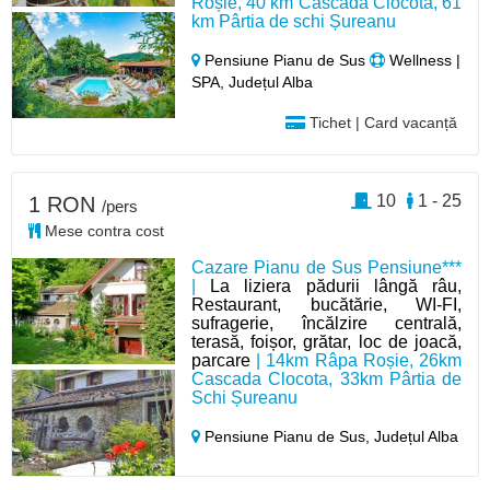
Roșie, 40 km Cascada Clocota, 61
km Pârtia de schi Șureanu
Pensiune Pianu de Sus
Wellness |
SPA, Județul Alba
Tichet | Card vacanță
10
1 - 25
1 RON
/pers
Mese contra cost
Cazare Pianu de Sus Pensiune***
|
La liziera pădurii lângă râu,
Restaurant, bucătărie, WI-FI,
sufragerie, încălzire centrală,
terasă, foișor, grătar, loc de joacă,
parcare
| 14km Râpa Roșie, 26km
Cascada Clocota, 33km Pârtia de
Schi Șureanu
Pensiune Pianu de Sus,
Județul Alba