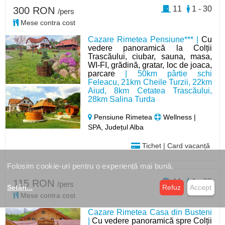
11
1 - 30
300 RON
/pers
Mese contra cost
Cazare Rimetea Pensiune*** |
Cu
vedere panoramică la Colții
Trascăului, ciubar, sauna, masa,
WI-FI, grădină, gratar, loc de joaca,
parcare
| 50km pârtie schi
Feleacu, 21km Cheile Turzii, 22km
Aiud, 8km Cetatea Trascăului,
28km Salina Turda
Pensiune Rimetea
Wellness |
SPA, Județul Alba
Tichet | Card vacanță
Folosim cookie-uri pentru o experiență mai bună.
11
1 - 23
115 RON
/pers
Setări
...
Refuz
Accept
Mese contra cost
Cazare Rimetea Casa din Busteni
|
Cu vedere panoramică spre Colții