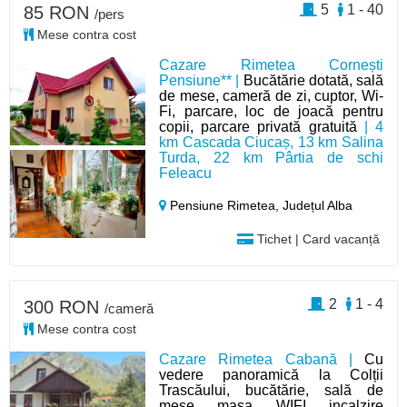
5
1 - 40
85 RON
/pers
Mese contra cost
Cazare Rimetea Cornești
Pensiune** |
Bucătărie dotată, sală
de mese, cameră de zi, cuptor, Wi-
Fi, parcare, loc de joacă pentru
copii, parcare privată gratuită
| 4
km Cascada Ciucaș, 13 km Salina
Turda, 22 km Pârtia de schi
Feleacu
Pensiune Rimetea,
Județul Alba
Tichet | Card vacanță
2
1 - 4
300 RON
/cameră
Mese contra cost
Cazare Rimetea Cabană |
Cu
vedere panoramică la Colții
Trascăului, bucătărie, sală de
mese, masa, WIFI, incalzire