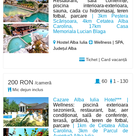
Restaurant, sala conferințe,
piscina interioara-exterioara,
sauna, cada cu hidromasaj, teren
fotbal, parcare
| 3km Peștera
Scărișoara, 4km Cetatea Alba
Carolina, 17km Casa
Memoriala Lucian Blaga
Hostel Alba Iulia
Wellness | SPA,
Județul Alba
Tichet | Card vacanță
60
1 - 130
200 RON
/cameră
Mic dejun inclus
Cazare Alba Iulia Hotel*** |
Wellness: piscină exterioara
sezonieră, restaurant, bar, aer
condiționat, sală de conferințe,
terasă, grădină, teren de fotbal,
parcare
| 1km de Cetatea Alba
Carolina, 3km de Parcul de
Aventură Alba Iulia.