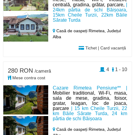
centrală, gradina, grătar, parcare,
|
24km pârtia de schi Băișoara,
15km Cheile Turzii, 22km Băile
Sărate Turda
Casă de oaspeți Rimetea,
Județul
Alba
Tichet | Card vacanță
4
1 - 10
280 RON
/cameră
Mese contra cost
Cazare Rimetea Pensiune** |
Mobilier traditional, Wi-Fi, masa,
sala de mese, gradina, foisor,
gratar, leagan, loc de joaca,
parcare
| 15 km Cheile Turzii, 22
km Băile Sărate Turda, 24 km
pârtia de schi Băișoara
Casă de oaspeți Rimetea,
Județul