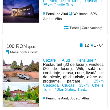
Feleacu, 18km Munții Trascăului,
35km Cheile Turzii
Pensiune Aiud
Wellness | SPA,
Județul Alba
Tichet | Card vacanță
12
1 - 64
100 RON
/pers
Mese contra cost
Cazare Aiud Pensiune** |
Restaurant (80 de locuri), vinotecă
(20 de locuri), Wifi, sală de
conferințe, terasa, curte, livadă, loc
de picnic, ghid turistic, oferte de
programe, parcare
| 25km
Cascada Ciucaș, 35km Cheile
Turzii, 40km Salina Turda
Pensiune Aiud,
Județul Alba