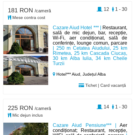
12
1 - 30
181 RON
/cameră
Mese contra cost
Cazare Aiud Hotel *** |
Restaurant,
sală de mic dejun, bar, recepție,
Wi-Fi, aer condiționat, sală de
conferințe, lounge comun, parcare
| 250 m Cetatea Aiudului, 25 km
Rimetea, 25 km Cascada Ciucaș,
30 km Alba Iulia, 34 km Cheile
Turzii
Hotel*** Aiud,
Județul Alba
Tichet | Card vacanță
14
1 - 30
225 RON
/cameră
Mic dejun inclus
Cazare Aiud Pensiune*** |
Aer
condiționat; Restaurant, recepție,