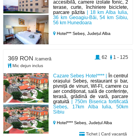
accesibilă, camere izolate fonic, 2
terase, curte, închiriere biciclete,
parcare păzita
| 18 km Alba Iulia,
36 km Geoagiu-Băi, 54 km Sibiu,
56 km Hunedoara
Hotel*** Sebeș,
Județul Alba
62
1 - 125
369 RON
/cameră
Mic dejun inclus
Cazare Sebeș Hotel**** |
În centrul
orașului Sebeș, restaurant și bar,
pivniță de vinuri, WI-FI, camere cu
aer condiționat, sală de conferințe,
terasă, grădină de vară, parcare
gratuită
| 750m Biserica fortificată
Sebeș, 17km Alba Iulia, 50km
Sibiu
Hotel**** Sebeș,
Județul Alba
Tichet | Card vacanță