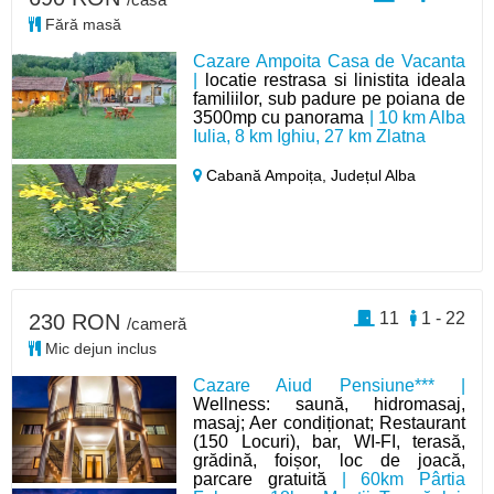
Fără masă
Cazare Ampoita Casa de Vacanta
|
locatie restrasa si linistita ideala
familiilor, sub padure pe poiana de
3500mp cu panorama
| 10 km Alba
Iulia, 8 km Ighiu, 27 km Zlatna
Cabană Ampoița,
Județul Alba
11
1 - 22
230 RON
/cameră
Mic dejun inclus
Cazare Aiud Pensiune*** |
Wellness: saună, hidromasaj,
masaj; Aer condiționat; Restaurant
(150 Locuri), bar, WI-FI, terasă,
grădină, foișor, loc de joacă,
parcare gratuită
| 60km Pârtia