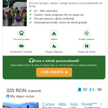
Excursii școlare, tabere, echipe sportive sau evenimente de
firmă.
20 – 200+ persoane
Cazare, masă, programe într-un singur loc
Parcare autocar, săli de conferință
Asistență personală, cerere de ofertă gratuită
Excursii școlare
Tabere
Echipe sportive
Evenimente corporate
Grupuri religioase
Grupuri de seniori
Cere o ofertă personalizată!
Specialiștii noștri îți stau la dispoziție cu recomandări și soluții complete.
CERE OFERTĂ
42
1 - 90
320 RON
/cameră
Mic dejun inclus
Cazare Alba Iulia Hostel*** |