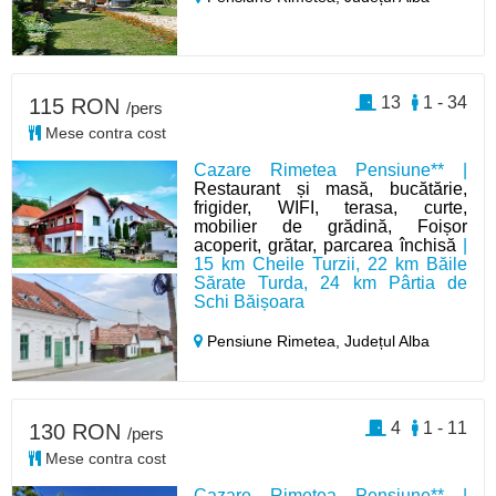
13
1 - 34
115 RON
/pers
Mese contra cost
Cazare Rimetea Pensiune** |
Restaurant și masă, bucătărie,
frigider, WIFI, terasa, curte,
mobilier de grădină, Foișor
acoperit, grătar, parcarea închisă
|
15 km Cheile Turzii, 22 km Băile
Sărate Turda, 24 km Pârtia de
Schi Băișoara
Pensiune Rimetea,
Județul Alba
4
1 - 11
130 RON
/pers
Mese contra cost
Cazare Rimetea Pensiune** |