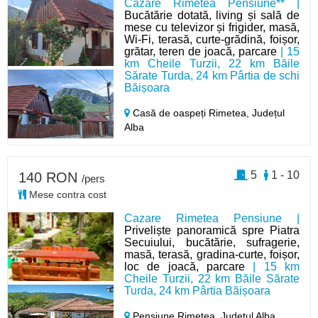
Cazare Rimetea Pensiune** |
Bucătărie dotată, living și sală de
mese cu televizor și frigider, masă,
Wi-Fi, terasă, curte-grădină, foișor,
grătar, teren de joacă, parcare
| 15
km Cheile Turzii, 22 km Băile
Sărate Turda, 24 km Pârtia de schi
Băișoara
Casă de oaspeți Rimetea,
Județul
Alba
5
1 - 10
140 RON
/pers
Mese contra cost
Cazare Rimetea Pensiune |
Priveliște panoramică spre Piatra
Secuiului, bucătărie, sufragerie,
masă, terasă, gradina-curte, foișor,
loc de joacă, parcare
| 15 km
Cheile Turzii, 22 km Băile Sărate
Turda, 24 km Pârtia Băișoara
Pensiune Rimetea,
Județul Alba