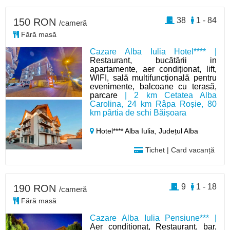
38
1 - 84
150 RON
/cameră
Fără masă
Cazare Alba Iulia Hotel**** |
Restaurant, bucătării in
apartamente, aer condiționat, lift,
WIFI, sală multifuncțională pentru
evenimente, balcoane cu terasă,
parcare
| 2 km Cetatea Alba
Carolina, 24 km Râpa Roșie, 80
km pârtia de schi Băișoara
Hotel**** Alba Iulia,
Județul Alba
Tichet | Card vacanță
9
1 - 18
190 RON
/cameră
Fără masă
Cazare Alba Iulia Pensiune*** |
Aer conditionat, Restaurant, bar,