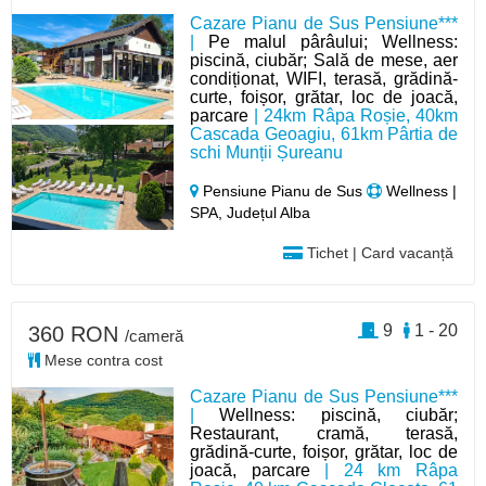
Cazare Pianu de Sus Pensiune***
|
Pe malul pârâului; Wellness:
piscină, ciubăr; Sală de mese, aer
condiționat, WIFI, terasă, grădină-
curte, foișor, grătar, loc de joacă,
parcare
| 24km Râpa Roșie, 40km
Cascada Geoagiu, 61km Pârtia de
schi Munții Șureanu
Pensiune Pianu de Sus
Wellness |
SPA, Județul Alba
Tichet | Card vacanță
9
1 - 20
360 RON
/cameră
Mese contra cost
Cazare Pianu de Sus Pensiune***
|
Wellness: piscină, ciubăr;
Restaurant, cramă, terasă,
grădină-curte, foișor, grătar, loc de
joacă, parcare
| 24 km Râpa