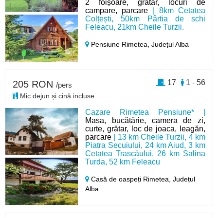
2 foișoare, grătar, locuri de
campare, parcare
| 8km Cetatea
Colțești, 50km Pârtia de schi
Feleacu, 21km Cheile Turzii.
Pensiune Rimetea,
Județul Alba
17
1 - 56
205 RON
/pers
Mic dejun și cină incluse
Cazare Rimetea Pensiune* |
Masa, bucătărie, camera de zi,
curte, grătar, loc de joaca, leagăn,
parcare
| 13 km Cheile Turzii, 4 km
Piatra Secuiului, 24 km Aiud, 3 km
Cetatea Trascăului, 26 km Salina
Turda, 52 km Feleacu
Casă de oaspeți Rimetea,
Județul
Alba