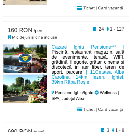
Tichet | Card vacanță
24
1 - 127
160 RON
/pers
Mic dejun și cină incluse
Cazare Ighiu Pensiune*** |
Piscină, restaurant, magazin, sală
de evenimente, terasă, WIFI,
grădină, filegorie, grătar, cinema și
discotecă în aer liber, teren de
sport, parcare
| 11Cetatea Alba
Carolina, 14km Iezerul Ighiel,
39km Râpa Roșie
Pensiune Ighiu/Ighìo
Wellness |
SPA, Județul Alba
Tichet | Card vacanță
3
1 - 8
690 RON
/casă