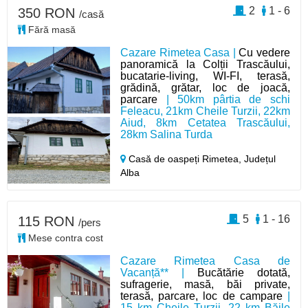
2
1 - 6
350 RON
/casă
Fără masă
Cazare Rimetea Casa |
Cu vedere
panoramică la Colții Trascăului,
bucatarie-living, WI-FI, terasă,
grădină, grătar, loc de joacă,
parcare
| 50km pârtia de schi
Feleacu, 21km Cheile Turzii, 22km
Aiud, 8km Cetatea Trascăului,
28km Salina Turda
Casă de oaspeți Rimetea,
Județul
Alba
5
1 - 16
115 RON
/pers
Mese contra cost
Cazare Rimetea Casa de
Vacanță** |
Bucătărie dotată,
sufragerie, masă, băi private,
terasă, parcare, loc de campare
|
15 km Cheile Turzii, 22 km Băile