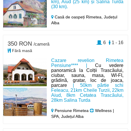
km), Aiud (25 km) și Salina Turda
(30 km).
Casă de oaspeți Rimetea,
Județul
Alba
6
1 - 16
350 RON
/cameră
Fără masă
Cazare revelion Rimetea
Pensiune**** |
Cu vedere
panoramică la Colții Trascăului,
ciubar, sauna, masa, WI-FI,
grădină, gratar, loc de joaca,
parcare
| 50km pârtie schi
Feleacu, 21km Cheile Turzii, 22km
Aiud, 8km Cetatea Trascăului,
28km Salina Turda
Pensiune Rimetea
Wellness |
SPA, Județul Alba