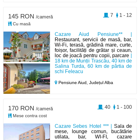
7
1 - 12
145 RON
/cameră
Cu masă
Cazare Aiud Pensiune** |
Restaurant, servicii de masă, bar,
Wi-Fi, terasă, grădină mare, curte,
foișor, facilități de grătar și ceaun,
loc de joacă pentru copii, parcare
|
18 km de Munții Trascău, 40 km de
Salina Turda, 60 km de pârtia de
schi Feleacu
Pensiune Aiud,
Județul Alba
40
1 - 100
170 RON
/cameră
Mese contra cost
Cazare Sebes Hotel *** |
Sala de
mese, lounge comun, bucătărie
utilata, bar, WI-FI, cazare