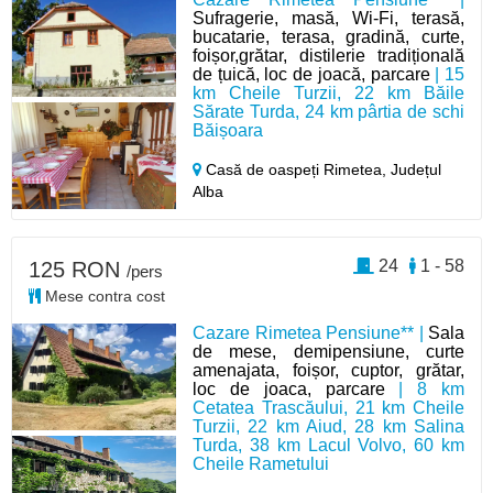
Sufragerie, masă, Wi-Fi, terasă,
bucatarie, terasa, gradină, curte,
foișor,grătar, distilerie tradițională
de țuică, loc de joacă, parcare
| 15
km Cheile Turzii, 22 km Băile
Sărate Turda, 24 km pârtia de schi
Băișoara
Casă de oaspeți Rimetea,
Județul
Alba
24
1 - 58
125 RON
/pers
Mese contra cost
Cazare Rimetea Pensiune** |
Sala
de mese, demipensiune, curte
amenajata, foișor, cuptor, grătar,
loc de joaca, parcare
| 8 km
Cetatea Trascăului, 21 km Cheile
Turzii, 22 km Aiud, 28 km Salina
Turda, 38 km Lacul Volvo, 60 km
Cheile Rametului