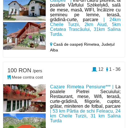
Oaspeti** |
Într-un cadru pitoresc la
poalele Vârfului Székelykő, sală
de mese, masă, WIFI, încălzire cu
șemineu pe lemne, terasă,
grădină-curte, parcare
| 24km
Cheile Turzii, 2km Aiud, 5km
Cetatea Trascăului, 31km Salina
Turda.
Casă de oaspeți Rimetea,
Județul
Alba
12
1 - 36
100 RON
/pers
Mese contra cost
Cazare Rimetea Pensiune*** |
La
poalele Pietrei Secuiului;
Restaurant, mese, Wifi, terasă,
curte-grădină, filigoríe, cuptor,
grătar, miniteren de fotbal, parcare
| 53 km Pârtia de schi Feleacu, 24
km Cheile Turzii, 31 km Salina
Turda