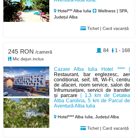
Hotel*** Alba Iulia
Wellness | SPA,
Județul Alba
Tichet | Card vacanță
84
1 - 168
245 RON
/cameră
Mic dejun inclus
Cazare Alba Iulia Hotel **** |
Restaurant, bar englezesc, aer
condiționat, seif, lift, Wi-Fi, centru
de afaceri, room service, salon de
înfrumusețare, servicii de transfer
și parcare
| 1,3 km de Cetatea
Alba Carolina, 5 km de Parcul de
Aventură Alba Iulia
Hotel**** Alba Iulia,
Județul Alba
Tichet | Card vacanță