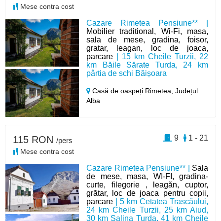
Mese contra cost
Cazare Rimetea Pensiune** |
Mobilier traditional, Wi-Fi, masa,
sala de mese, gradina, foisor,
gratar, leagan, loc de joaca,
parcare
| 15 km Cheile Turzii, 22
km Băile Sărate Turda, 24 km
pârtia de schi Băișoara
Casă de oaspeți Rimetea,
Județul
Alba
9
1 - 21
115 RON
/pers
Mese contra cost
Cazare Rimetea Pensiune** |
Sala
de mese, masa, WI-FI, gradina-
curte, filegorie , leagăn, cuptor,
grătar, loc de joaca pentru copii,
parcare
| 5 km Cetatea Trascăului,
24 km Cheile Turzii, 25 km Aiud,
30 km Salina Turda, 41 km Cheile