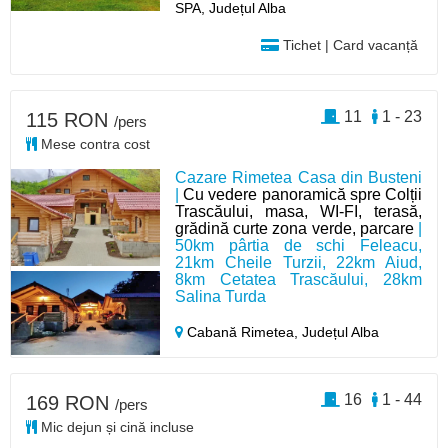
SPA, Județul Alba
Tichet | Card vacanță
11
1 - 23
115 RON
/pers
Mese contra cost
Cazare Rimetea Casa din Busteni
|
Cu vedere panoramică spre Colții
Trascăului, masa, WI-FI, terasă,
grădină curte zona verde, parcare
|
50km pârtia de schi Feleacu,
21km Cheile Turzii, 22km Aiud,
8km Cetatea Trascăului, 28km
Salina Turda
Cabană Rimetea,
Județul Alba
16
1 - 44
169 RON
/pers
Mic dejun și cină incluse