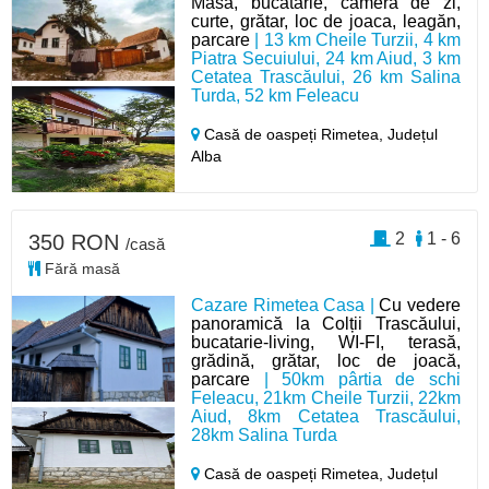
Masa, bucătărie, camera de zi,
curte, grătar, loc de joaca, leagăn,
parcare
| 13 km Cheile Turzii, 4 km
Piatra Secuiului, 24 km Aiud, 3 km
Cetatea Trascăului, 26 km Salina
Turda, 52 km Feleacu
Casă de oaspeți Rimetea,
Județul
Alba
2
1 - 6
350 RON
/casă
Fără masă
Cazare Rimetea Casa |
Cu vedere
panoramică la Colții Trascăului,
bucatarie-living, WI-FI, terasă,
grădină, grătar, loc de joacă,
parcare
| 50km pârtia de schi
Feleacu, 21km Cheile Turzii, 22km
Aiud, 8km Cetatea Trascăului,
28km Salina Turda
Casă de oaspeți Rimetea,
Județul