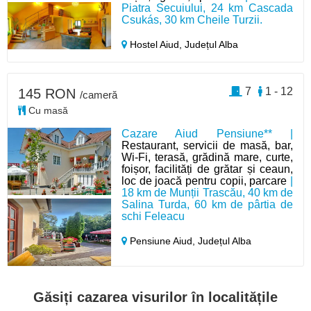
Piatra Secuiului, 24 km Cascada
Csukás, 30 km Cheile Turzii.
Hostel Aiud,
Județul Alba
7
1 - 12
145 RON
/cameră
Cu masă
Cazare Aiud Pensiune** |
Restaurant, servicii de masă, bar,
Wi-Fi, terasă, grădină mare, curte,
foișor, facilități de grătar și ceaun,
loc de joacă pentru copii, parcare
|
18 km de Munții Trascău, 40 km de
Salina Turda, 60 km de pârtia de
schi Feleacu
Pensiune Aiud,
Județul Alba
Găsiți cazarea visurilor în localitățile