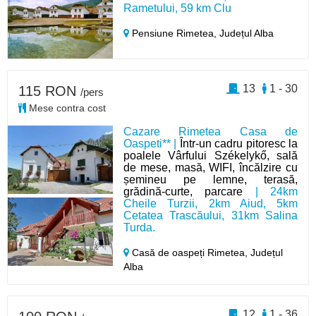
Rametului, 59 km Clu
Pensiune Rimetea,
Județul Alba
13
1 - 30
115 RON
/pers
Mese contra cost
Cazare Rimetea Casa de
Oaspeti** |
Într-un cadru pitoresc la
poalele Vârfului Székelykő, sală
de mese, masă, WIFI, încălzire cu
șemineu pe lemne, terasă,
grădină-curte, parcare
| 24km
Cheile Turzii, 2km Aiud, 5km
Cetatea Trascăului, 31km Salina
Turda.
Casă de oaspeți Rimetea,
Județul
Alba
12
1 - 36