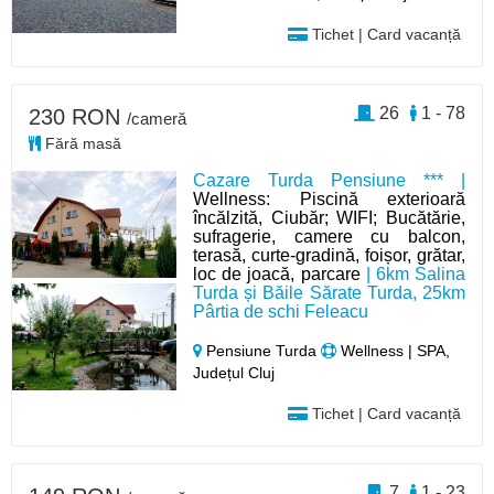
Tichet | Card vacanță
26
1 - 78
230 RON
/cameră
Fără masă
Cazare Turda Pensiune *** |
Wellness: Piscină exterioară
încălzită, Ciubăr; WIFI; Bucătărie,
sufragerie, camere cu balcon,
terasă, curte-gradină, foișor, grătar,
loc de joacă, parcare
| 6km Salina
Turda și Băile Sărate Turda, 25km
Pârtia de schi Feleacu
Pensiune Turda
Wellness | SPA,
Județul Cluj
Tichet | Card vacanță
7
1 - 23