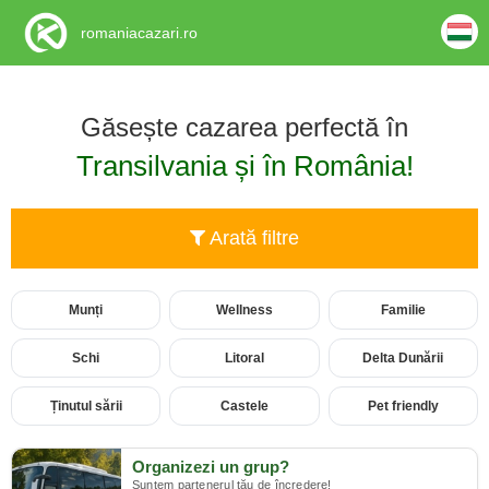
romaniacazari.ro
Găsește cazarea perfectă în
Transilvania și în România!
Arată filtre
Munți
Wellness
Familie
Schi
Litoral
Delta Dunării
Ținutul sării
Castele
Pet friendly
Organizezi un grup?
Suntem partenerul tău de încredere!