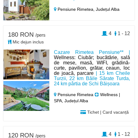
Pensiune Rimetea,
Județul Alba
4
1 - 12
180 RON
/pers
Mic dejun inclus
Cazare Rimetea Pensiune** |
Wellness: Ciubăr; bucătărie, sală
de mese, masă, WIFI, grădină-
curte, pavilion, grătar, ceaun, loc
de joacă, parcare
| 15 km Cheile
Turzii, 22 km Băile Sărate Turda,
24 km pârtia de Schi Băișoara
Pensiune Rimetea
Wellness |
SPA, Județul Alba
Tichet | Card vacanță
4
1 - 12
120 RON
/pers