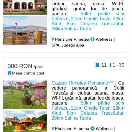
ciubar, sauna, masa, WI-FI,
grădină, gratar, loc de joaca,
parcare
| 50km pârtie schi
Feleacu, 21km Cheile Turzii, 22km
Aiud, 8km Cetatea Trascăului,
28km Salina Turda
Pensiune Rimetea
Wellness |
SPA, Județul Alba
11
1 - 30
300 RON
/pers
Mese contra cost
Cazare Rimetea Pensiune*** |
Cu
vedere panoramică la Colții
Trascăului, ciubar, sauna, masa,
WI-FI, grădină, gratar, loc de joaca,
parcare
| 50km pârtie schi
Feleacu, 21km Cheile Turzii, 22km
Aiud, 8km Cetatea Trascăului,
28km Salina Turda
Pensiune Rimetea
Wellness |