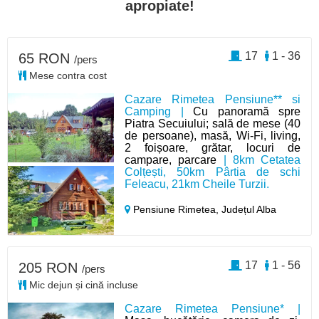
apropiate!
17
1 - 36
65 RON
/pers
Mese contra cost
Cazare Rimetea Pensiune** si
Camping |
Cu panoramă spre
Piatra Secuiului; sală de mese (40
de persoane), masă, Wi-Fi, living,
2 foișoare, grătar, locuri de
campare, parcare
| 8km Cetatea
Colțești, 50km Pârtia de schi
Feleacu, 21km Cheile Turzii.
Pensiune Rimetea,
Județul Alba
17
1 - 56
205 RON
/pers
Mic dejun și cină incluse
Cazare Rimetea Pensiune* |