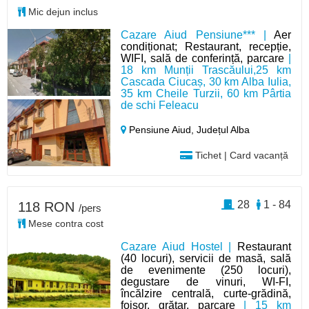
Mic dejun inclus
Cazare Aiud Pensiune*** |
Aer
condiționat; Restaurant, recepție,
WIFI, sală de conferință, parcare
|
18 km Munții Trascăului,25 km
Cascada Ciucaș, 30 km Alba Iulia,
35 km Cheile Turzii, 60 km Pârtia
de schi Feleacu
Pensiune Aiud,
Județul Alba
Tichet | Card vacanță
28
1 - 84
118 RON
/pers
Mese contra cost
Cazare Aiud Hostel |
Restaurant
(40 locuri), servicii de masă, sală
de evenimente (250 locuri),
degustare de vinuri, WI-FI,
încălzire centrală, curte-grădină,
foișor, grătar, parcare
| 15 km