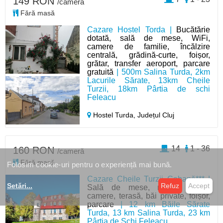
149 RON
/cameră
Fără masă
Cazare Hostel Torda |
Bucătărie
dotată, sală de mese, WiFi,
camere de familie, încălzire
centrală, grădină-curte, foișor,
grătar, transfer aeroport, parcare
gratuită
| 500m Salina Turda, 2km
Lacurile Sărate, 13km Cheile
Turzii, 18km Pârtia de schi
Feleacu
Hostel Turda,
Județul Cluj
14
1 - 36
160 RON
/cameră
Fără masă
Folosim cookie-uri pentru o experiență mai bună.
Cazare Cheile Turzii Cabană*** |
Setări
...
Refuz
Accept
Sală de mese, masă, Tv în
camere, terasă, băi private, foișor,
parcare
| 12 km Băile Sărate
Turda, 13 km Salina Turda, 23 km
Pârtia de Schi Feleacu