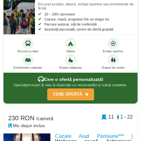
Excursii școlare, tabere, echipe sportive sau evenimente de
firmă.
20 – 200+ persoane
Cazare, masă, programe într-un singur loc
Parcare autocar, săli de conferință
Asistență personală, cerere de ofertă gratuită
Excursii școlare
Tabere
Echipe sportive
Evenimente corporate
Grupuri religioase
Grupuri de seniori
Cere o ofertă personalizată!
Specialiștii noștri îți stau la dispoziție cu recomandări și soluții complete.
CERE OFERTĂ
11
1 - 22
230 RON
/cameră
Mic dejun inclus
Cazare Aiud Pensiune*** |