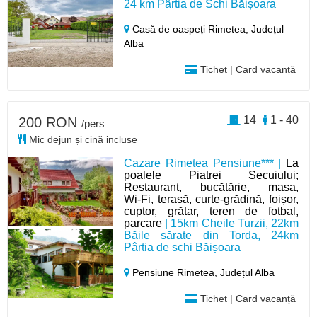
24 km Pârtia de Schi Băișoara
Casă de oaspeți Rimetea,
Județul
Alba
Tichet | Card vacanță
14
1 - 40
200 RON
/pers
Mic dejun și cină incluse
Cazare Rimetea Pensiune*** |
La
poalele Piatrei Secuiului;
Restaurant, bucătărie, masa,
Wi‑Fi, terasă, curte‑grădină, foișor,
cuptor, grătar, teren de fotbal,
parcare
| 15km Cheile Turzii, 22km
Băile sărate din Torda, 24km
Pârtia de schi Băișoara
Pensiune Rimetea,
Județul Alba
Tichet | Card vacanță