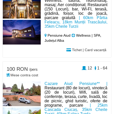
Wellness: saună, hidromasaj,
masaj; Aer condiționat; Restaurant
(150 Locuri), bar, WI-FI, terasă,
grădină, foișor, loc de joacă,
parcare gratuită
| 60km Pârtia
Feleacu, 18km Munții Trascăului,
35km Cheile Turzii
Pensiune Aiud
Wellness | SPA,
Județul Alba
Tichet | Card vacanță
12
1 - 64
100 RON
/pers
Mese contra cost
Cazare Aiud Pensiune** |
Restaurant (80 de locuri), vinotecă
(20 de locuri), Wifi, sală de
conferințe, terasa, curte, livadă, loc
de picnic, ghid turistic, oferte de
programe, parcare
| 25km
Cascada Ciucaș, 35km Cheile
Turzii, 40km Salina Turda