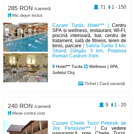
71
1 - 150
285 RON
/cameră
Mic dejun inclus
Cazare Turda, Hotel*** |
Centru
SPA și wellness, restaurant, WI-FI,
piscină interioară, bar, centru de
tratament, sală de fitness, teren de
tenis, parcare
| Salina Turda 3 km,
Strand Dârgău 3 km, Potaissa
Roman Castrum 3 km
Hotel*** Turda
Wellness | SPA,
Județul Cluj
Tichet | Card vacanță
9
1 - 20
240 RON
/cameră
Mese contra cost
Cazare Cheile Turzii Petreștii de
Jos Pensiune*** |
Cu vedere
panoramică spre Cheile Turzii,