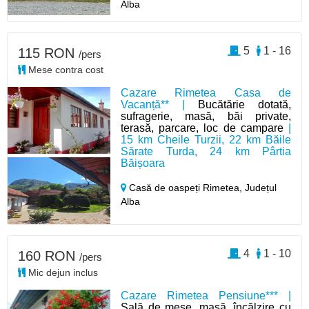
Alba
5
1 - 16
115 RON
/pers
Mese contra cost
Cazare Rimetea Casa de
Vacanță** |
Bucătărie dotată,
sufragerie, masă, băi private,
terasă, parcare, loc de campare
|
15 km Cheile Turzii, 22 km Băile
Sărate Turda, 24 km Pârtia
Băișoara
Casă de oaspeți Rimetea,
Județul
Alba
4
1 - 10
160 RON
/pers
Mic dejun inclus
Cazare Rimetea Pensiune*** |
Sală de mese, masă, încălzire cu