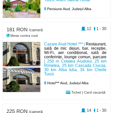
Pensiune Aiud,
Județul Alba
12
1 - 30
181 RON
/cameră
Mese contra cost
Cazare Aiud Hotel *** |
Restaurant,
sală de mic dejun, bar, recepție,
Wi-Fi, aer condiționat, sală de
conferințe, lounge comun, parcare
| 250 m Cetatea Aiudului, 25 km
Rimetea, 25 km Cascada Ciucaș,
30 km Alba Iulia, 34 km Cheile
Turzii
Hotel*** Aiud,
Județul Alba
Tichet | Card vacanță
14
1 - 30
225 RON
/cameră