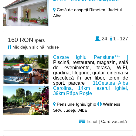
Casă de oaspeți Rimetea,
Județul
Alba
24
1 - 127
160 RON
/pers
Mic dejun și cină incluse
Cazare Ighiu Pensiune*** |
Piscină, restaurant, magazin, sală
de evenimente, terasă, WIFI,
grădină, filegorie, grătar, cinema și
discotecă în aer liber, teren de
sport, parcare
| 11Cetatea Alba
Carolina, 14km Iezerul Ighiel,
39km Râpa Roșie
Pensiune Ighiu/Ighìo
Wellness |
SPA, Județul Alba
Tichet | Card vacanță