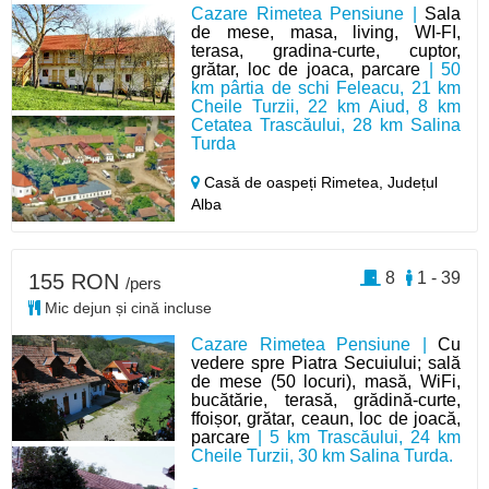
Cazare Rimetea Pensiune |
Sala
de mese, masa, living, WI-FI,
terasa, gradina-curte, cuptor,
grătar, loc de joaca, parcare
| 50
km pârtia de schi Feleacu, 21 km
Cheile Turzii, 22 km Aiud, 8 km
Cetatea Trascăului, 28 km Salina
Turda
Casă de oaspeți Rimetea,
Județul
Alba
8
1 - 39
155 RON
/pers
Mic dejun și cină incluse
Cazare Rimetea Pensiune |
Cu
vedere spre Piatra Secuiului; sală
de mese (50 locuri), masă, WiFi,
bucătărie, terasă, grădină-curte,
ffoișor, grătar, ceaun, loc de joacă,
parcare
| 5 km Trascăului, 24 km
Cheile Turzii, 30 km Salina Turda.