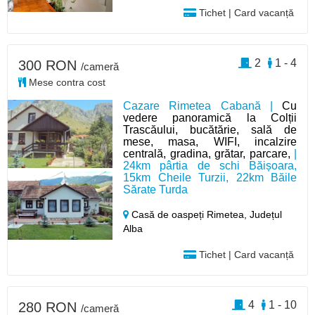
Tichet | Card vacanță
2
1 - 4
300 RON
/cameră
Mese contra cost
Cazare Rimetea Cabană |
Cu
vedere panoramică la Colții
Trascăului, bucătărie, sală de
mese, masa, WIFI, incalzire
centrală, gradina, grătar, parcare,
|
24km pârtia de schi Băișoara,
15km Cheile Turzii, 22km Băile
Sărate Turda
Casă de oaspeți Rimetea,
Județul
Alba
Tichet | Card vacanță
4
1 - 10
280 RON
/cameră