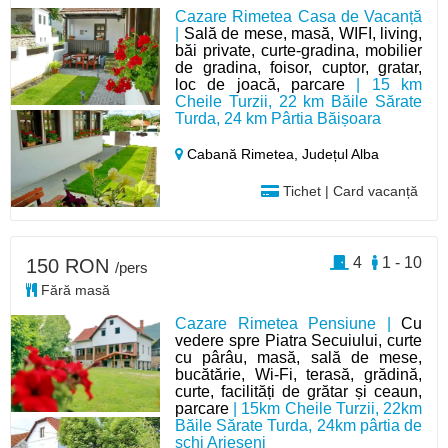
Cazare Rimetea Casa de Vacanță
|
Sală de mese, masă, WIFI, living,
băi private, curte-gradina, mobilier
de gradina, foisor, cuptor, gratar,
loc de joacă, parcare
| 15 km
Cheile Turzii, 22 km Băile Sărate
Turda, 24 km Pârtia Băișoara
Cabană Rimetea,
Județul Alba
Tichet | Card vacanță
4
1 - 10
150 RON
/pers
Fără masă
Cazare Rimetea Pensiune |
Cu
vedere spre Piatra Secuiului, curte
cu pârâu, masă, sală de mese,
bucătărie, Wi-Fi, terasă, grădină,
curte, facilități de grătar și ceaun,
parcare
| 15km Cheile Turzii, 22km
Băile Sărate Turda, 24km pârtia de
schi Arieșeni