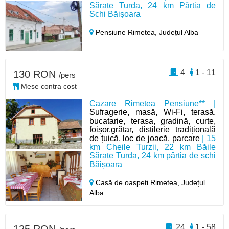
Sărate Turda, 24 km Pârtia de
Schi Băișoara
Pensiune Rimetea,
Județul Alba
4
1 - 11
130 RON
/pers
Mese contra cost
Cazare Rimetea Pensiune** |
Sufragerie, masă, Wi-Fi, terasă,
bucatarie, terasa, gradină, curte,
foișor,grătar, distilerie tradițională
de țuică, loc de joacă, parcare
| 15
km Cheile Turzii, 22 km Băile
Sărate Turda, 24 km pârtia de schi
Băișoara
Casă de oaspeți Rimetea,
Județul
Alba
24
1 - 58