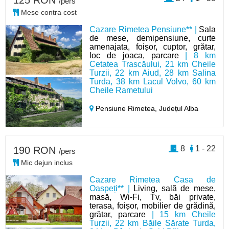
125 RON
/pers
Mese contra cost
Cazare Rimetea Pensiune** |
Sala
de mese, demipensiune, curte
amenajata, foișor, cuptor, grătar,
loc de joaca, parcare
| 8 km
Cetatea Trascăului, 21 km Cheile
Turzii, 22 km Aiud, 28 km Salina
Turda, 38 km Lacul Volvo, 60 km
Cheile Rametului
Pensiune Rimetea,
Județul Alba
8
1 - 22
190 RON
/pers
Mic dejun inclus
Cazare Rimetea Casa de
Oaspeți** |
Living, sală de mese,
masă, Wi-Fi, Tv, băi private,
terasa, foișor, mobilier de grădină,
grătar, parcare
| 15 km Cheile
Turzii, 22 km Băile Sărate Turda,