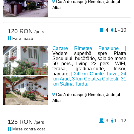
Casă de oaspeți Rimetea,
Județul
Alba
4
1 - 10
120 RON
/pers
Fără masă
Cazare Rimetea Pensiune |
Vedere superbă spre Piatra
Secuiului; bucătărie, sala de mese
50 pers., living 22 pers., WIFI,
terasă, grădină-curte, foișor,
parcare
| 24 km Cheile Turzii, 24
km Aiud, 3 km Cetatea Colțești, 31
km Salina Turda.
Casă de oaspeți Rimetea,
Județul
Alba
3
1 - 12
125 RON
/pers
Mese contra cost