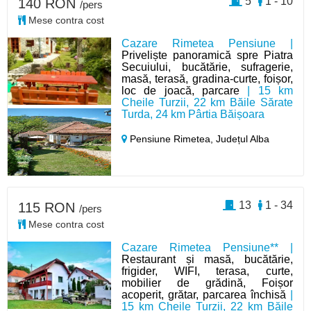
5
1 - 10
140 RON
/pers
Mese contra cost
Cazare Rimetea Pensiune |
Priveliște panoramică spre Piatra
Secuiului, bucătărie, sufragerie,
masă, terasă, gradina-curte, foișor,
loc de joacă, parcare
| 15 km
Cheile Turzii, 22 km Băile Sărate
Turda, 24 km Pârtia Băișoara
Pensiune Rimetea,
Județul Alba
13
1 - 34
115 RON
/pers
Mese contra cost
Cazare Rimetea Pensiune** |
Restaurant și masă, bucătărie,
frigider, WIFI, terasa, curte,
mobilier de grădină, Foișor
acoperit, grătar, parcarea închisă
|
15 km Cheile Turzii, 22 km Băile