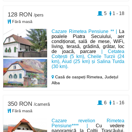
5
1 - 18
128 RON
/pers
Fără masă
Cazare Rimetea Pensiune ** |
La
poalele Piatra Secuiului, aer
condiționat, sală de mese, WiFi,
living, terasă, grădină, grătar, loc
de joacă, parcare
| Cetatea
Colțești (5 km), Cheile Turzii (24
km), Aiud (25 km) și Salina Turda
(30 km).
Casă de oaspeți Rimetea,
Județul
Alba
6
1 - 16
350 RON
/cameră
Fără masă
Cazare revelion Rimetea
Pensiune**** |
Cu vedere
panoramică la Colții Trascăului,