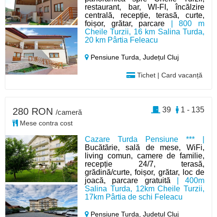
restaurant, bar, WI-FI, încălzire
centrală, recepție, terasă, curte,
foișor, grătar, parcare
| 800 m
Cheile Turzii, 16 km Salina Turda,
20 km Pârtia Feleacu
Pensiune Turda,
Județul Cluj
Tichet | Card vacanță
39
1 - 135
280 RON
/cameră
Mese contra cost
Cazare Turda Pensiune *** |
Bucătărie, sală de mese, WiFi,
living comun, camere de familie,
recepție 24/7, terasă,
grădină/curte, foișor, grătar, loc de
joacă, parcare gratuită
| 400m
Salina Turda, 12km Cheile Turzii,
17km Pârtia de schi Feleacu
Pensiune Turda,
Județul Cluj