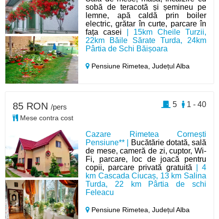
sobă de teracotă și șemineu pe
lemne, apă caldă prin boiler
electric, grătar în curte, parcare în
fața casei
| 15km Cheile Turzii,
22km Băile Sărate Turda, 24km
Pârtia de Schi Băișoara
Pensiune Rimetea,
Județul Alba
5
1 - 40
85 RON
/pers
Mese contra cost
Cazare Rimetea Cornești
Pensiune** |
Bucătărie dotată, sală
de mese, cameră de zi, cuptor, Wi-
Fi, parcare, loc de joacă pentru
copii, parcare privată gratuită
| 4
km Cascada Ciucaș, 13 km Salina
Turda, 22 km Pârtia de schi
Feleacu
Pensiune Rimetea,
Județul Alba