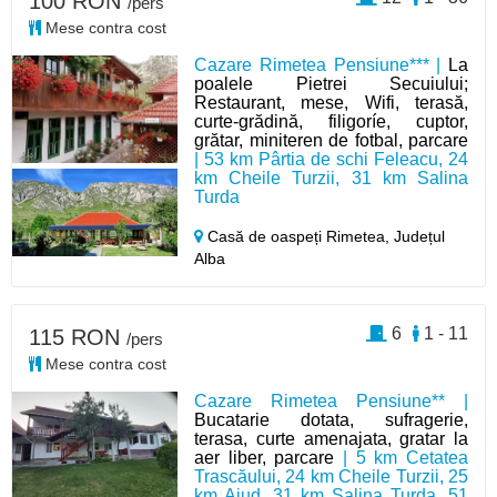
100 RON
/pers
Mese contra cost
Cazare Rimetea Pensiune*** |
La
poalele Pietrei Secuiului;
Restaurant, mese, Wifi, terasă,
curte-grădină, filigoríe, cuptor,
grătar, miniteren de fotbal, parcare
| 53 km Pârtia de schi Feleacu, 24
km Cheile Turzii, 31 km Salina
Turda
Casă de oaspeți Rimetea,
Județul
Alba
6
1 - 11
115 RON
/pers
Mese contra cost
Cazare Rimetea Pensiune** |
Bucatarie dotata, sufragerie,
terasa, curte amenajata, gratar la
aer liber, parcare
| 5 km Cetatea
Trascăului, 24 km Cheile Turzii, 25
km Aiud, 31 km Salina Turda, 51