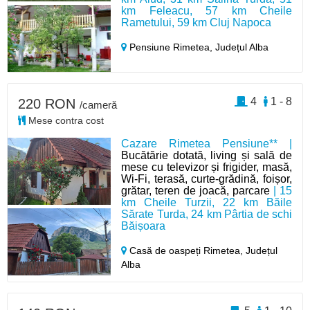
km Feleacu, 57 km Cheile
Rametului, 59 km Cluj Napoca
Pensiune Rimetea,
Județul Alba
4
1 - 8
220 RON
/cameră
Mese contra cost
Cazare Rimetea Pensiune** |
Bucătărie dotată, living și sală de
mese cu televizor și frigider, masă,
Wi-Fi, terasă, curte-grădină, foișor,
grătar, teren de joacă, parcare
| 15
km Cheile Turzii, 22 km Băile
Sărate Turda, 24 km Pârtia de schi
Băișoara
Casă de oaspeți Rimetea,
Județul
Alba