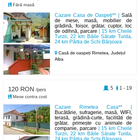
Fără masă
Cazare Casa de Oaspeți** |
Sală
de mese, masă, mobilier de
grădină, foișor, grătar, cuptor, loc
de odihnă, parcare
| 15 km Cheile
Turzii, 22 km Băile Sărate Turda,
24 km Pârtia de Schi Băișoara
Casă de oaspeți Rimetea,
Județul
Alba
5
1 - 19
120 RON
/pers
Mese contra cost
Cazare Rimetea Casa** |
Bucătărie, sufragerie, masă, WIFI,
terasă, grădină-curte, facilităti de
grătar, primește cu animale de
companie, parcare
| 15 km Cheile
Turzii, 22 km Băile Sărate Turda,
24 km Pârtia de Schi Băișoara