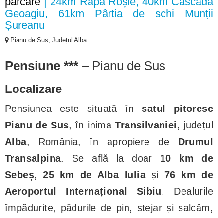
parcare
| 24km Râpa Roșie, 40km Cascada
Geoagiu, 61km Pârtia de schi Munții
Șureanu
Pianu de Sus, Județul Alba
Pensiune ***
– Pianu de Sus
Localizare
Pensiunea este situată în
satul pitoresc
Pianu de Sus
, în inima
Transilvaniei
, județul
Alba
, România, în apropiere de
Drumul
Transalpina
. Se află la doar
10 km de
Sebeș
,
25 km de Alba Iulia
și
76 km de
Aeroportul Internațional Sibiu
. Dealurile
împădurite, pădurile de pin, stejar și salcâm,