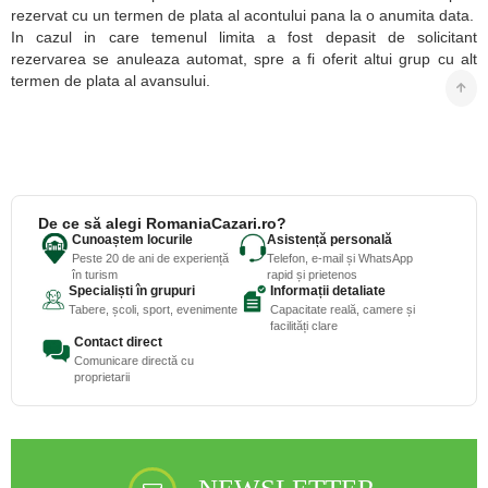
rezervat cu un termen de plata al acontului pana la o anumita data.
In cazul in care temenul limita a fost depasit de solicitant
rezervarea se anuleaza automat, spre a fi oferit altui grup cu alt
termen de plata al avansului.
De ce să alegi RomaniaCazari.ro?
Cunoaștem locurile
Asistență personală
Peste 20 de ani de experiență
Telefon, e-mail și WhatsApp
în turism
rapid și prietenos
Specialiști în grupuri
Informații detaliate
Tabere, școli, sport, evenimente
Capacitate reală, camere și
facilități clare
Contact direct
Comunicare directă cu
proprietarii