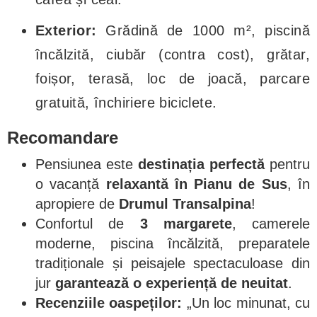
Exterior:
Grădină de 1000 m², piscină
încălzită, ciubăr (contra cost), grătar,
foișor, terasă, loc de joacă, parcare
gratuită, închiriere biciclete.
Recomandare
Pensiunea este
destinația perfectă
pentru
o vacanță
relaxantă în Pianu de Sus
, în
apropiere de
Drumul Transalpina
!
Confortul de
3 margarete
, camerele
moderne, piscina încălzită, preparatele
tradiționale și peisajele spectaculoase din
jur
garantează o experiență de neuitat
.
Recenziile oaspeților:
„Un loc minunat, cu