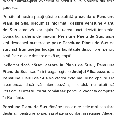
raport
calitate-preț
excelent și pentru a vă planifica din timp
șederea
.
Pe site-ul nostru puteți găsi o detaliată
prezentare Pensiune
Pianu de Sus
, precum și
informații despre Pensiune Pianu
de Sus
care vă vor ajuta în luarea unei decizii inspirate.
Consultați
galeria de imagini Pensiune Pianu de Sus
, unde
veți descoperi numeroase
poze Pensiune Pianu de Sus
ce
surprind
frumusețea locației și facilitățile
disponibile, pentru
a vă face o idee despre ce vă așteaptă.
Indiferent dacă căutați
cazare în Pianu de Sus , Pensiune
Pianu de Sus
, sau în întreaga regiune
Județul Alba cazare
, la
Pensiune Pianu de Sus
vă oferim cele mai bune opțiuni. De
asemenea, dacă vă interesează și litoralul, nu uitați să
verificați și
oferte litoral românesc
pentru o vacanță completă
în România.
Pensiune Pianu de Sus
rămâne una dintre cele mai populare
destinații pentru relaxare, sănătate și confort în regiune. Alegeți