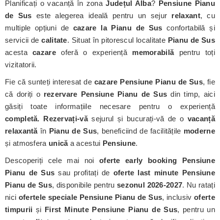
Planificați o vacanță în zona
Județul Alba
?
Pensiune Pianu
de Sus
este alegerea ideală pentru un sejur
relaxant
, cu
multiple opțiuni de
cazare la Pianu de Sus
confortabilă și
servicii de
calitate
. Situat în pitorescul localitate
Pianu de Sus
acesta
cazare
oferă o experiență
memorabilă
pentru toți
vizitatorii.
Fie că sunteți interesat de
cazare Pensiune Pianu de Sus
, fie
că doriți o
rezervare Pensiune Pianu de Sus
din timp, aici
găsiți toate informațiile necesare pentru o experiență
completă. Rezervați-vă
sejurul și bucurați-vă de o
vacanță
relaxantă
în
Pianu de Sus
, beneficiind de facilitățile
moderne
și atmosfera
unică
a acestui
Pensiune
.
Descoperiți cele mai noi
oferte early booking Pensiune
Pianu de Sus
sau profitați de
oferte last minute Pensiune
Pianu de Sus
, disponibile pentru
sezonul 2026-2027
. Nu ratați
nici
ofertele speciale Pensiune Pianu de Sus
, inclusiv
oferte
timpurii
și
First Minute Pensiune Pianu de Sus
, pentru un