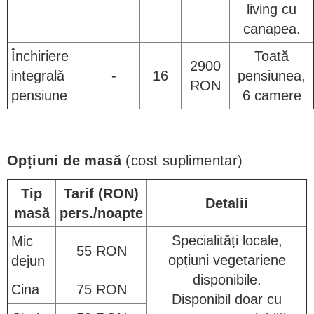
living cu
canapea.
Închiriere
Toată
2900
integrală
-
16
pensiunea,
RON
pensiune
6 camere
Opțiuni de masă
(cost suplimentar)
Tip
Tarif (RON)
Detalii
masă
pers./noapte
Specialități locale,
Mic
55 RON
opțiuni vegetariene
dejun
disponibile.
Cina
75 RON
Disponibil doar cu