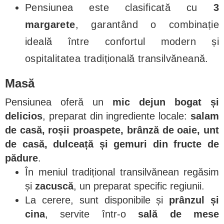
Pensiunea este clasificată cu
3
margarete
, garantând o combinație
ideală între confortul modern și
ospitalitatea tradițională transilvăneană.
Masă
Pensiunea oferă un
mic dejun bogat și
delicios
, preparat din ingrediente locale:
salam
de casă, roșii proaspete, brânză de oaie, unt
de casă, dulceață și gemuri din fructe de
pădure
.
În meniul tradițional transilvănean regăsim
și
zacuscă
, un preparat specific regiunii.
La cerere, sunt disponibile și
prânzul și
cina
, servite într-o
sală de mese