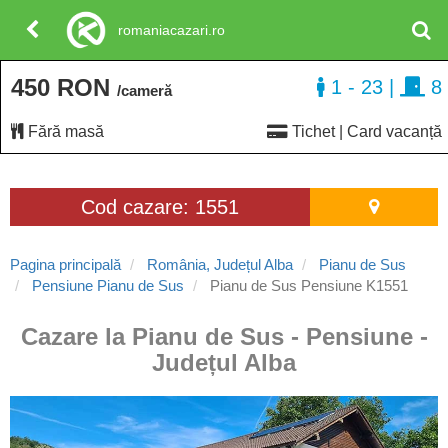
romaniacazari.ro
450 RON
1 - 23
|
8
/cameră
Fără masă
Tichet | Card vacanță
Cod cazare: 1551
Pagina principală
România, Județul Alba
Pianu de Sus
Pensiune Pianu de Sus
Pianu de Sus Pensiune K1551
Cazare la Pianu de Sus - Pensiune -
Județul Alba