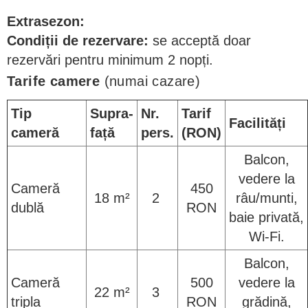
Extrasezon:
Condiții de rezervare:
se acceptă doar
rezervări pentru minimum 2 nopți.
Tarife camere
(numai cazare)
Tip
Supra-
Nr.
Tarif
Facilități
cameră
față
pers.
(RON)
Balcon,
vedere la
Cameră
450
18 m²
2
râu/munti,
dublă
RON
baie privată,
Wi-Fi.
Balcon,
Cameră
500
vedere la
22 m²
3
tripla
RON
grădină,