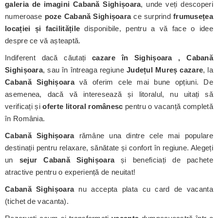
galeria de imagini Cabană Sighișoara
, unde veți descoperi
numeroase
poze Cabană Sighișoara
ce surprind
frumusețea
locației și facilitățile
disponibile, pentru a vă face o idee
despre ce vă așteaptă.
Indiferent dacă căutați
cazare în Sighișoara , Cabană
Sighișoara
, sau în întreaga regiune
Județul Mureș cazare
, la
Cabană Sighișoara
vă oferim cele mai bune opțiuni. De
asemenea, dacă vă interesează și litoralul, nu uitați să
verificați și
oferte litoral românesc
pentru o vacanță completă
în România.
Cabană Sighișoara
rămâne una dintre cele mai populare
destinații pentru relaxare, sănătate și confort în regiune. Alegeți
un
sejur Cabană Sighișoara
și beneficiați de pachete
atractive pentru o experiență de neuitat!
Cabană Sighișoara
nu accepta plata cu card de vacanta
(tichet de vacanta).