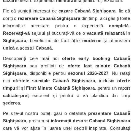
cazare
oferă o experiență
memorabilă
pentru toți vizitatorii.
Fie că sunteți interesat de
cazare Cabană Sighișoara
, fie că
doriți o
rezervare Cabană Sighișoara
din timp, aici găsiți toate
informațiile necesare pentru o experiență
completă.
Rezervați-vă
sejurul și bucurați-vă de o
vacanță relaxantă
în
Sighișoara
, beneficiind de facilitățile
moderne
și atmosfera
unică
a acestui
Cabană
.
Descoperiți cele mai noi
oferte early booking Cabană
Sighișoara
sau profitați de
oferte last minute Cabană
Sighișoara
, disponibile pentru
sezonul 2026-2027
. Nu ratați
nici
ofertele speciale Cabană Sighișoara
, inclusiv
oferte
timpurii
și
First Minute Cabană Sighișoara
, pentru un raport
calitate-preț
excelent și pentru a vă planifica din timp
șederea
.
Pe site-ul nostru puteți găsi o detaliată
prezentare Cabană
Sighișoara
, precum și
informații despre Cabană Sighișoara
care vă vor ajuta în luarea unei decizii inspirate. Consultați