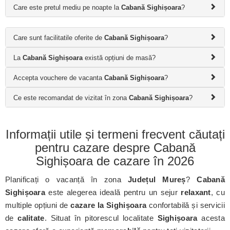
Care este pretul mediu pe noapte la
Cabană Sighișoara
?
Care sunt facilitatile oferite de
Cabană Sighișoara
?
La
Cabană Sighișoara
există opțiuni de masă?
Accepta vouchere de vacanta
Cabană Sighișoara
?
Ce este recomandat de vizitat în zona
Cabană Sighișoara
?
Informații utile și termeni frecvent căutați
pentru cazare despre Cabană
Sighișoara de cazare în 2026
Planificați o vacanță în zona
Județul Mureș
?
Cabană
Sighișoara
este alegerea ideală pentru un sejur
relaxant
, cu
multiple opțiuni de
cazare la Sighișoara
confortabilă și servicii
de
calitate
. Situat în pitorescul localitate
Sighișoara
acesta