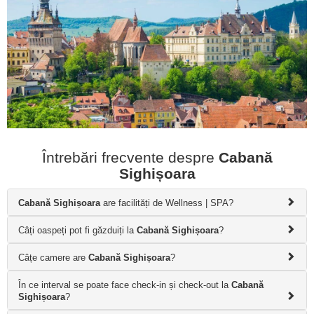
Întrebări frecvente despre
Cabană
Sighișoara
Cabană Sighișoara
are facilități de Wellness | SPA?
Câți oaspeți pot fi găzduiți la
Cabană Sighișoara
?
Câțe camere are
Cabană Sighișoara
?
În ce interval se poate face check-in și check-out la
Cabană
Sighișoara
?