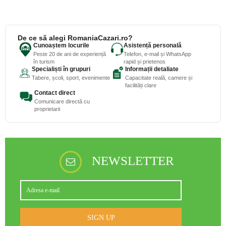
De ce să alegi RomaniaCazari.ro?
Cunoaștem locurile
Asistență personală
Peste 20 de ani de experiență
Telefon, e-mail și WhatsApp
în turism
rapid și prietenos
Specialiști în grupuri
Informații detaliate
Tabere, școli, sport, evenimente
Capacitate reală, camere și
facilități clare
Contact direct
Comunicare directă cu
proprietarii
NEWSLETTER
SIGN UP