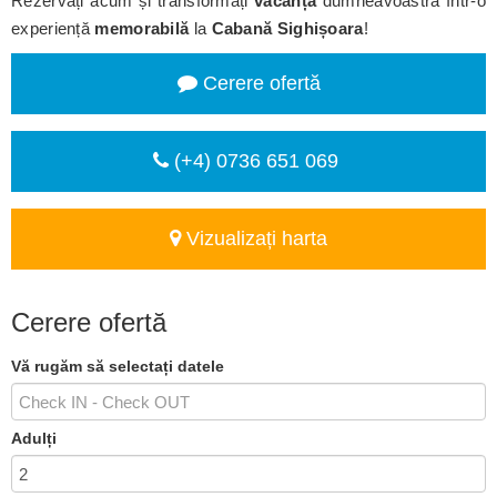
Rezervați acum și transformați
vacanța
dumneavoastră într-o
experiență
memorabilă
la
Cabană Sighișoara
!
Cerere ofertă
(+4) 0736 651 069
Vizualizați harta
Cerere ofertă
Vă rugăm să selectați datele
Adulți