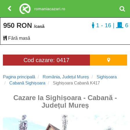
romaniacazari.ro
950 RON
1 - 16
|
6
/casă
Fără masă
Cod cazare: 0417
Pagina principală
România, Județul Mureș
Sighișoara
Cabană Sighișoara
Sighișoara Cabană K417
Cazare la Sighișoara - Cabană -
Județul Mureș