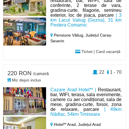
restaurant, bar, WI-FI, sala de
conferinte, 2 terase de vara,
gradina-curte, filagorie, semineu
exterior, loc de joaca, parcare
| 3
km Lacul Valiug (Gozna), 31 km
Pestera Comarnic
Pensiune Văliug,
Județul Caraș-
Severin
Tichet | Card vacanță
22
1 - 70
220 RON
/cameră
Mic dejun inclus
Cazare Arad Hotel** |
Restaurant,
bar, WIFI, terasa, sala evenimente,
camere cu aer condiționat, sala de
mese, gradina-curte, foisor, zona
de relaxare, parcare
| 49km
Nădlac, 54km Timisoara
Hotel** Arad,
Județul Arad