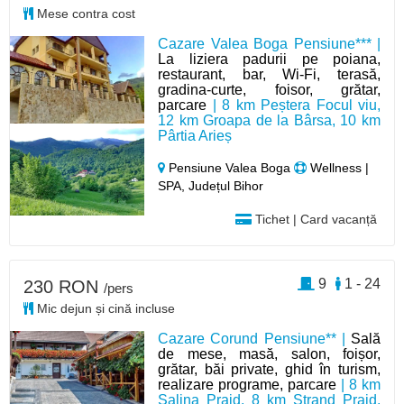
Mese contra cost
Cazare Valea Boga Pensiune*** |
La liziera padurii pe poiana,
restaurant, bar, Wi-Fi, terasă,
gradina-curte, foisor, grătar,
parcare
| 8 km Peștera Focul viu,
12 km Groapa de la Bârsa, 10 km
Pârtia Arieș
Pensiune Valea Boga
Wellness |
SPA, Județul Bihor
Tichet | Card vacanță
9
1 - 24
230 RON
/pers
Mic dejun și cină incluse
Cazare Corund Pensiune** |
Sală
de mese, masă, salon, foișor,
grătar, băi private, ghid în turism,
realizare programe, parcare
| 8 km
Salina Praid, 8 km Ștrand Praid,