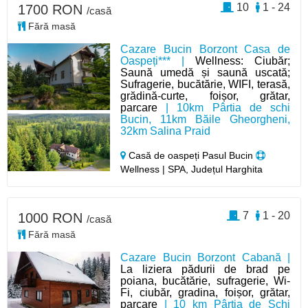
10
1 - 24
1700 RON
/casă
Fără masă
Cazare Bucin Borzont Casa de
Oaspeți*** |
Wellness: Ciubăr;
Saună umedă și saună uscată;
Sufragerie, bucătărie, WIFI, terasă,
grădină-curte, foișor, grătar,
parcare
| 10km Pârtia de schi
Bucin, 11km Băile Gheorgheni,
32km Salina Praid
Casă de oaspeți Pasul Bucin
Wellness | SPA, Județul Harghita
7
1 - 20
1000 RON
/casă
Fără masă
Cazare Bucin Borzont Cabană |
La liziera pădurii de brad pe
poiana, bucătărie, sufragerie, Wi-
Fi, ciubăr, gradina, foișor, grătar,
parcare
| 10 km Pârtia de Schi