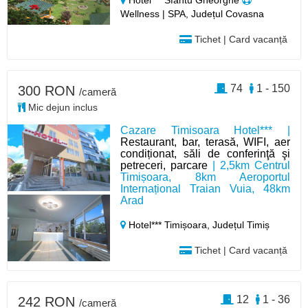
Hotel*** Sfântu Gheorghe
Wellness | SPA, Județul Covasna
Tichet | Card vacanță
74
1 - 150
300 RON
/cameră
Mic dejun inclus
Cazare Timisoara Hotel*** |
Restaurant, bar, terasă, WIFI, aer
condiționat, săli de conferinţă şi
petreceri, parcare
| 2,5km Centrul
Timișoara, 8km Aeroportul
Internațional Traian Vuia, 48km
Arad
Hotel*** Timișoara,
Județul Timiș
Tichet | Card vacanță
12
1 - 36
242 RON
/cameră