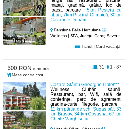
lângă rău, restaurant, piscina,
masaj, gradină, grătar, loc de
joaca, parcare
| 5km Peștera cu
aburi, 7km Piscină Olimpică, 30km
Cazanele Dunării
Pensiune Băile Herculane
Wellness | SPA, Județul Caraș-Severin
Tichet | Card vacanță
31
1 - 87
500 RON
/cameră
Mese contra cost
Cazare Sfântu Gheorghe Hotel*** |
Wellness: Ciubăr, saună;
Restaurant, bar, Wifi, sală de
conferințe, parc de agrement,
gradina-curte, filegorie, parcare
|
11 km pârtia de schi Șugaș băi, 33
km Brașov, 34 km Covasna, 67 km
Cheile Vârghișului