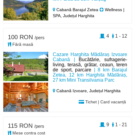
Cabană Barajul Zetea
Wellness |
SPA, Județul Harghita
4
1 - 12
100 RON
/pers
Fără masă
Cazare Harghita Mădăraș Izvoare
Cabană |
Bucătărie, sufragerie-
living, terasă, grătar, ceaun, teren
de sport, parcare
| 8 km Barajul
Zetea, 12 km Harghita Mădăraș,
27 km Mini Transilvania Parc
Cabană Izvoare,
Județul Harghita
Tichet | Card vacanță
9
1 - 21
115 RON
/pers
Mese contra cost