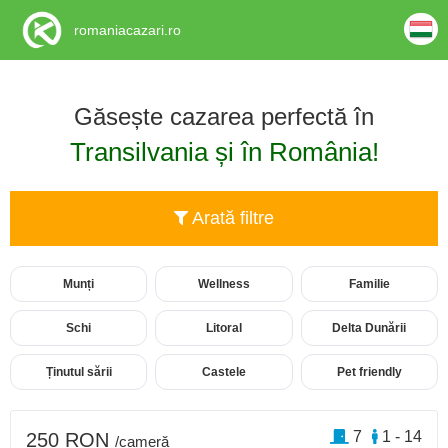
romaniacazari.ro
Găsește cazarea perfectă în
Transilvania și în România!
Arată filtre
Munți
Wellness
Familie
Schi
Litoral
Delta Dunării
Ținutul sării
Castele
Pet friendly
7
1 - 14
250 RON
/cameră