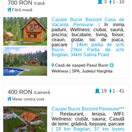
3
1 - 10
700 RON
/casă
Fără masă
Cazare Bucin Borzont Casa de
Vacanta Pensiune |
In inima
padurii, Wellness: ciubar, saună,
piscina; bucatarie, living, foisor,
ceaun, gratar, loc de joaca,
parcare
| 14km partia de schi
Bucin, 23km Partia de schi
Bogdan, 34km Salina Praid
Casă de oaspeți Pasul Bucin
Wellness | SPA, Județul Harghita
19
1 - 41
400 RON
/cameră
Mese contra cost
Cazare Bucin Borzont Pensiune***
|
Restaurant, terasa, WIFI;
Wellness: ciubăr, sauna; Casuță
de lemn; grădină, foișoare, parcare
| 18 km Bogdan, 37 km Izvoru