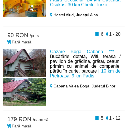
Csukás, 30 km Cheile Turzii.
Hostel Aiud,
Județul Alba
6
1 - 20
90 RON
/pers
Fără masă
Cazare Boga Cabană *** |
Bucătărie dotată, Wifi, terasa /
pavilion de grădina, grătar, ceaun,
primim cu animal de companie,
pârâu în curte, parcare
| 10 km de
Pietroasa, 9 km Padis
Cabană Valea Boga,
Județul Bihor
5
1 - 12
179 RON
/cameră
Fără masă