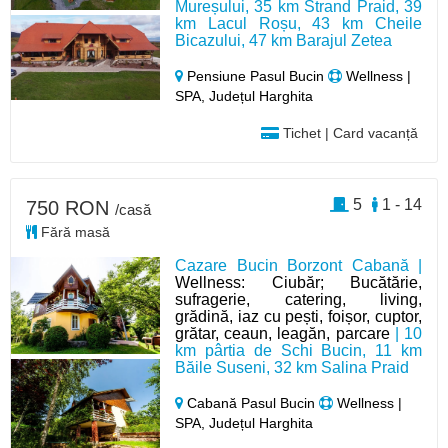
Mureșului, 35 km Strand Praid, 39
km Lacul Roșu, 43 km Cheile
Bicazului, 47 km Barajul Zetea
Pensiune Pasul Bucin
Wellness |
SPA, Județul Harghita
Tichet | Card vacanță
5
1 - 14
750 RON
/casă
Fără masă
Cazare Bucin Borzont Cabană |
Wellness: Ciubăr; Bucătărie,
sufragerie, catering, living,
grădină, iaz cu pești, foișor, cuptor,
grătar, ceaun, leagăn, parcare
| 10
km pârtia de Schi Bucin, 11 km
Băile Suseni, 32 km Salina Praid
Cabană Pasul Bucin
Wellness |
SPA, Județul Harghita