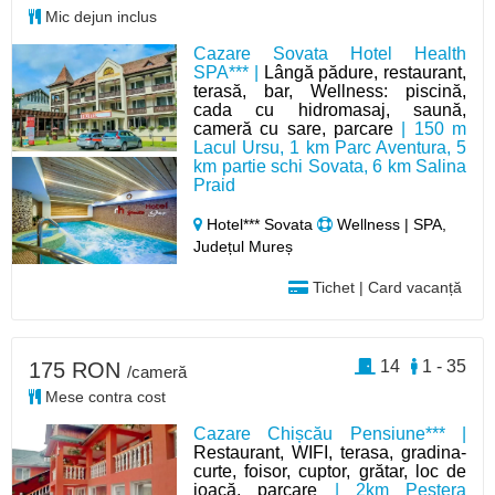
Mic dejun inclus
Cazare Sovata Hotel Health
SPA*** |
Lângă pădure, restaurant,
terasă, bar, Wellness: piscină,
cada cu hidromasaj, saună,
cameră cu sare, parcare
| 150 m
Lacul Ursu, 1 km Parc Aventura, 5
km partie schi Sovata, 6 km Salina
Praid
Hotel*** Sovata
Wellness | SPA,
Județul Mureș
Tichet | Card vacanță
14
1 - 35
175 RON
/cameră
Mese contra cost
Cazare Chișcău Pensiune*** |
Restaurant, WIFI, terasa, gradina-
curte, foisor, cuptor, grătar, loc de
joacă, parcare
| 2km Peștera