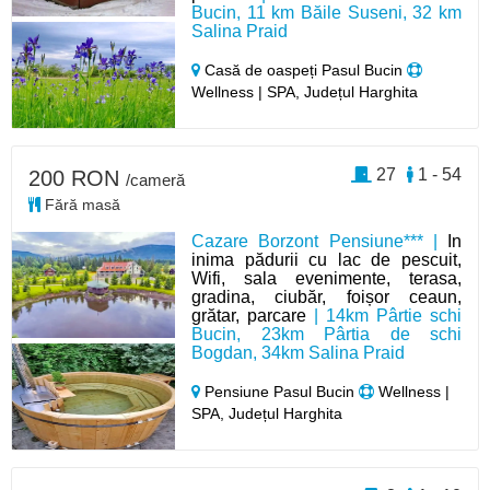
Bucin, 11 km Băile Suseni, 32 km
Salina Praid
Casă de oaspeți Pasul Bucin
Wellness | SPA, Județul Harghita
27
1 - 54
200 RON
/cameră
Fără masă
Cazare Borzont Pensiune*** |
In
inima pădurii cu lac de pescuit,
Wifi, sala evenimente, terasa,
gradina, ciubăr, foișor ceaun,
grătar, parcare
| 14km Pârtie schi
Bucin, 23km Pârtia de schi
Bogdan, 34km Salina Praid
Pensiune Pasul Bucin
Wellness |
SPA, Județul Harghita