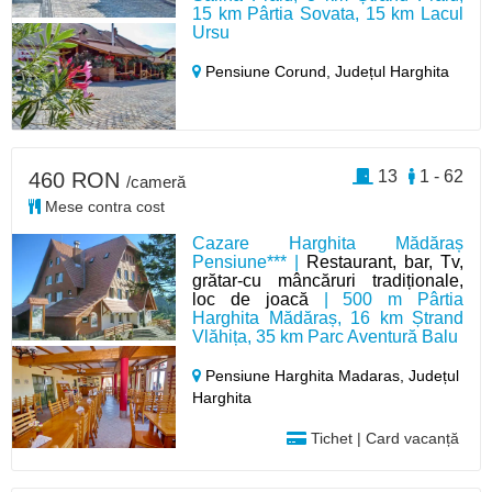
15 km Pârtia Sovata, 15 km Lacul
Ursu
Pensiune Corund,
Județul Harghita
13
1 - 62
460 RON
/cameră
Mese contra cost
Cazare Harghita Mădăraș
Pensiune*** |
Restaurant, bar, Tv,
grătar-cu mâncăruri tradiționale,
loc de joacă
| 500 m Pârtia
Harghita Mădăraș, 16 km Ștrand
Vlăhița, 35 km Parc Aventură Balu
Pensiune Harghita Madaras,
Județul
Harghita
Tichet | Card vacanță