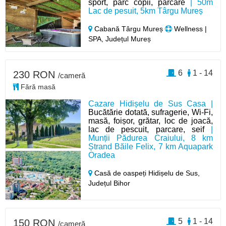
sport, parc copii, parcare
| 50m
Lac de pesuit, 5km Târgu Mureș
Cabană Târgu Mureș
Wellness |
SPA, Județul Mureș
6
1 - 14
230 RON
/cameră
Fără masă
Cazare Hidișelu de Sus Casa |
Bucătărie dotată, sufragerie, Wi-Fi,
masă, foișor, grătar, loc de joacă,
lac de pescuit, parcare, seif
|
Munții Pădurea Craiului, 8 km
Ștrand Băile Felix, 7 km Aquapark
Oradea
Casă de oaspeți Hidișelu de Sus,
Județul Bihor
5
1 - 14
150 RON
/cameră