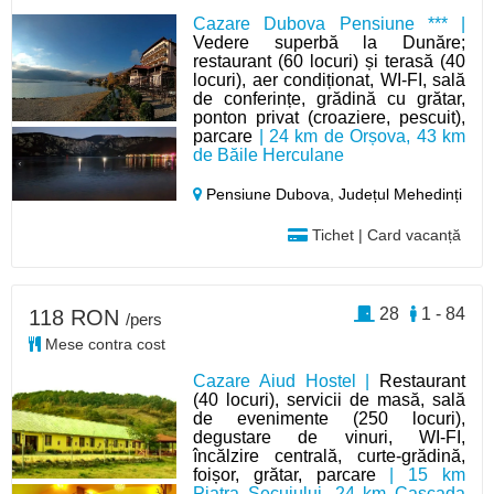
Cazare Dubova Pensiune *** |
Vedere superbă la Dunăre;
restaurant (60 locuri) și terasă (40
locuri), aer condiționat, WI-FI, sală
de conferințe, grădină cu grătar,
ponton privat (croaziere, pescuit),
parcare
| 24 km de Orșova, 43 km
de Băile Herculane
Pensiune Dubova,
Județul Mehedinți
Tichet | Card vacanță
28
1 - 84
118 RON
/pers
Mese contra cost
Cazare Aiud Hostel |
Restaurant
(40 locuri), servicii de masă, sală
de evenimente (250 locuri),
degustare de vinuri, WI-FI,
încălzire centrală, curte-grădină,
foișor, grătar, parcare
| 15 km
Piatra Secuiului, 24 km Cascada