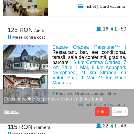
Tichet | Card vacanță
16
1 - 50
125 RON
/pers
Mese contra cost
Cazare Oradea Pensiune*** |
Restaurant, bar, aer condiționat,
terasă, sala de conferință, gradina,
parcare
| 6 km Cetatea Oradea, 7
km Băile 1 Mai, 8 km Aquapark
Nymphaea, 21 km Ștrandul cu
Valuri Băile 1 Mai, 45 km Băile
Mădăraș
Pensiune Oradea,
Județul Bihor
Folosim cookie-uri pentru o experiență mai bună.
Tichet | Card vacanță
Setări
...
Refuz
Accept
22
1 - 46
115 RON
/cameră