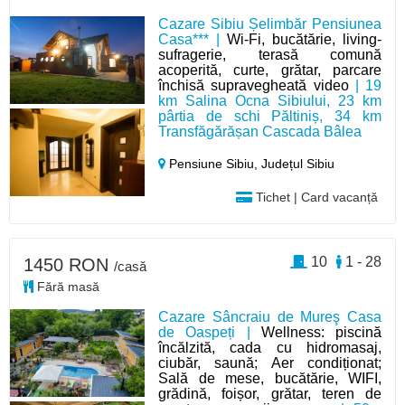
Cazare Sibiu Șelimbăr Pensiunea
Casa*** |
Wi-Fi, bucătărie, living-
sufragerie, terasă comună
acoperită, curte, grătar, parcare
închisă supravegheată video
| 19
km Salina Ocna Sibiului, 23 km
pârtia de schi Păltiniș, 34 km
Transfăgărășan Cascada Bâlea
Pensiune Sibiu,
Județul Sibiu
Tichet | Card vacanță
10
1 - 28
1450 RON
/casă
Fără masă
Cazare Sâncraiu de Mureş Casa
de Oaspeți |
Wellness: piscină
încălzită, cada cu hidromasaj,
ciubăr, saună; Aer condiționat;
Sală de mese, bucătărie, WIFI,
grădină, foișor, grătar, teren de