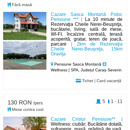
Fără masă
Cazare Sasca Montană Potoc
Pensiune *** |
La 10 minute de
Rezervaţia Cheile Nerei-Beuşniţa,
bucătarie, living, sală de mese,
WI-FI. încalzire centrală, terasă
acoperită, gratar, teren de joacă,
parcare
| 2km de Rezervaţia
Cheile Nerei-Beuşniţa, 15km
Oraviţa
Pensiune Sasca Montană
Wellness | SPA, Județul Caraș-Severin
Tichet | Card vacanță
5
1 - 11
130 RON
/pers
Mese contra cost
Cazare Cristur Pensiune** |
Wellness: ciubăr; Bucătărie dotată,
sufragerie, masă, grădină de vară,