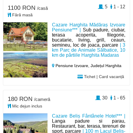
5
1 - 12
1100 RON
/casă
Fără masă
Cazare Harghita Mădăraș Izvoare
Pensiune*** |
Sub padure, ciubar,
terasa acoperita, filegorie,
bucatarie, living, grill, ceaun,
semineu, loc de joaca, parcare
| 3
km Parc de Animale Sălbatice, 10
km de pârtiile Harghita Madaras
Pensiune Izvoare,
Județul Harghita
Tichet | Card vacanță
30
1 - 65
180 RON
/cameră
Mic dejun inclus
Cazare Beliș Fântânele Hotel*** |
Langa padure si parau,
Restaurant, bar, terasa, terenuri de
sport, parcare
| 100 m Lacul Beliș-