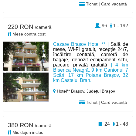
Tichet | Card vacanță
96
1 - 192
220 RON
/cameră
Mese contra cost
Cazare Brașov Hotel ** |
Sală de
mese, Wi-Fi gratuit, recepție 24/7,
încălzire centrală, cameră de
bagaje, depozit echipament schi,
parcare privată gratuită
| 4 km
Biserica Neagră, 9 km Canionul 7
Scări, 17 km Poiana Brașov, 32
km Castelul Bran.
Hotel** Brașov,
Județul Brașov
Tichet | Card vacanță
24
1 - 48
380 RON
/cameră
Mic dejun inclus