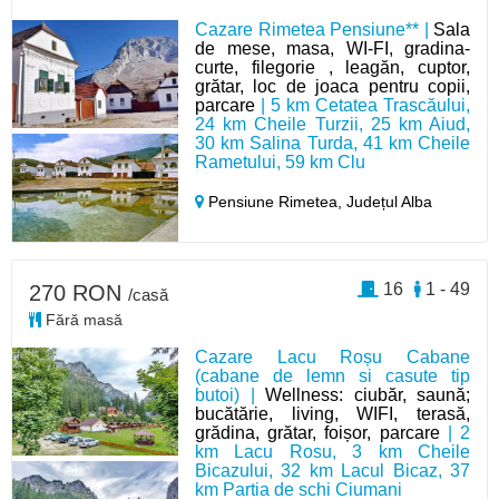
Cazare Rimetea Pensiune** |
Sala
de mese, masa, WI-FI, gradina-
curte, filegorie , leagăn, cuptor,
grătar, loc de joaca pentru copii,
parcare
| 5 km Cetatea Trascăului,
24 km Cheile Turzii, 25 km Aiud,
30 km Salina Turda, 41 km Cheile
Rametului, 59 km Clu
Pensiune Rimetea,
Județul Alba
16
1 - 49
270 RON
/casă
Fără masă
Cazare Lacu Roșu Cabane
(cabane de lemn si casute tip
butoi) |
Wellness: ciubăr, saună;
bucătărie, living, WIFI, terasă,
grădina, grătar, foișor, parcare
| 2
km Lacu Rosu, 3 km Cheile
Bicazului, 32 km Lacul Bicaz, 37
km Partia de schi Ciumani