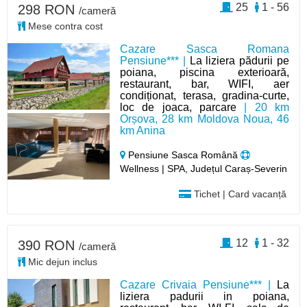
25
1 - 56
298 RON
/cameră
Mese contra cost
Cazare Sasca Romana
Pensiune*** |
La liziera pădurii pe
poiana, piscina exterioară,
restaurant, bar, WIFI, aer
condiționat, terasa, gradina-curte,
loc de joaca, parcare
| 20 km
Orșova, 28 km Moldova Noua, 46
km Anina
Pensiune Sasca Română
Wellness | SPA, Județul Caraș-Severin
Tichet | Card vacanță
12
1 - 32
390 RON
/cameră
Mic dejun inclus
Cazare Crivaia Pensiune*** |
La
liziera padurii in poiana,