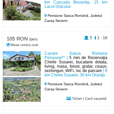
km Cascada Beușnița, 15 km
Lacul Dracului
Pensiune Sasca Română,
Județul
Caraș-Severin
5
1 - 16
105 RON
/pers
Mese contra cost
Cazare Sasca Romana
Pensiune** |
5 min de Rezervaţia
Cheile Susarei, bucatarie dotata,
living, masa, foisor, gratar, ceaun,
sezlonguri, WiFi, loc de parcare
| 8
km Cheile Susarei, 30 km Oraviţa
Pensiune Sasca Română,
Județul
Caraș-Severin
Tichet | Card vacanță