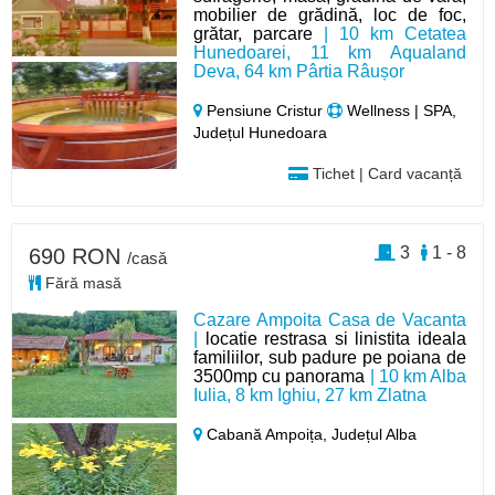
mobilier de grădină, loc de foc,
grătar, parcare
| 10 km Cetatea
Hunedoarei, 11 km Aqualand
Deva, 64 km Pârtia Râușor
Pensiune Cristur
Wellness | SPA,
Județul Hunedoara
Tichet | Card vacanță
3
1 - 8
690 RON
/casă
Fără masă
Cazare Ampoita Casa de Vacanta
|
locatie restrasa si linistita ideala
familiilor, sub padure pe poiana de
3500mp cu panorama
| 10 km Alba
Iulia, 8 km Ighiu, 27 km Zlatna
Cabană Ampoița,
Județul Alba