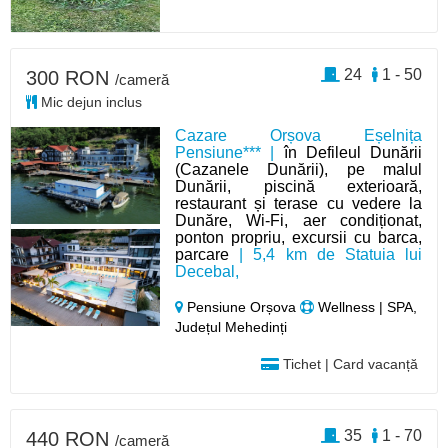
24
1 - 50
300 RON
/cameră
Mic dejun inclus
Cazare Orșova Eșelnița
Pensiune*** |
în Defileul Dunării
(Cazanele Dunării), pe malul
Dunării, piscină exterioară,
restaurant și terase cu vedere la
Dunăre, Wi-Fi, aer condiționat,
ponton propriu, excursii cu barca,
parcare
| 5,4 km de Statuia lui
Decebal,
Pensiune Orșova
Wellness | SPA,
Județul Mehedinți
Tichet | Card vacanță
35
1 - 70
440 RON
/cameră