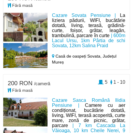
Fără masă
Cazare Sovata Pensiune |
La
liziera pădurii, WIFI, bucătărie
dotată, living, terasă, grădină-
curte, foișor, grătar, leagăn,
trambulină, parcare în curte
| 600m
Lacul Ursu, 1km Pârtia de schi
Sovata, 12km Salina Praid
Casă de oaspeți Sovata,
Județul
Mureș
5
1 - 10
200 RON
/cameră
Fără masă
Cazare Sasca Română Ilidia
Pensiune |
Camere cu aer
condiționat, bucătărie dotată,
living, WIFI, terasă acoperită, curte
mare, zonă de picnic, grătar,
parcare
| 7 km Cascada La
Văioaga, 10 km Cheile Nerei, 9