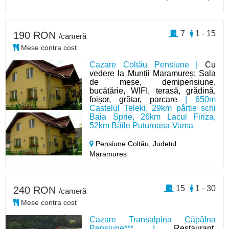
7
1 - 15
190 RON
/cameră
Mese contra cost
Cazare Coltău Pensiune |
Cu
vedere la Munții Maramureș; Sala
de mese, demipensiune,
bucătărie, WIFI, terasă, grădină,
foișor, grătar, parcare
| 650m
Castelul Teleki, 29km pârtie schi
Baia Sprie, 26km Lacul Firiza,
52km Băile Puturoasa-Vama
Pensiune Coltău,
Județul
Maramureș
15
1 - 30
240 RON
/cameră
Mese contra cost
Cazare Transalpina Căpâlna
Pensiune*** |
Restaurant,