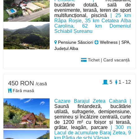
bucătărie dotată, sală de
evenimente, terasă, teren de sport
multifuncțional, piscină
| 25 km
Râpa Roșie, 35 km Cetatea Alba
Carolina, 62 km Domeniul
Schiabil Șureanu
Pensiune Săsciori
Wellness | SPA,
Județul Alba
Tichet | Card vacanță
5
1 - 12
450 RON
/casă
Fără masă
Cazare Barajul Zetea Cabană |
Saună finlandeză, bucătărie
utilată, sufragerie, demipensiune,
șemineu și încălzire centrală, curte
de 1200 m² cu foișor și terasă,
grătar, leagăn, parcare
| 300 m
Lacul de acumulare Baraj Zetea, 9
km Pârtia de schi Vărșag