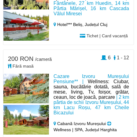
Fântânele, 27 km Huedin, 14 km
Pârtia Mărișel, 16 km Cascada
Vălul Miresei
Hotel*** Beliș,
Județul Cluj
Tichet | Card vacanță
6
1 - 12
200 RON
/cameră
Fără masă
Cazare Izvoru Mureșului
Pensiune** |
Wellness: Ciubar,
sauna, bucătărie dotată, sală de
mese, living, Tv, foișor, grătar,
ceaun, loc de joacă, parcare
| 2 km
pârtia de schii Izvoru Mureșului, 44
km Lacu Roșu, 47 km Cheile
Bicazului
Cabană Izvoru Mureșului
Wellness | SPA, Județul Harghita