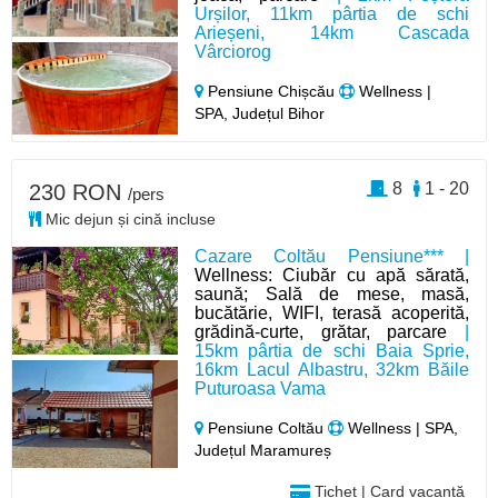
Urșilor, 11km pârtia de schi
Arieșeni, 14km Cascada
Vârciorog
Pensiune Chișcău
Wellness |
SPA, Județul Bihor
8
1 - 20
230 RON
/pers
Mic dejun și cină incluse
Cazare Coltău Pensiune*** |
Wellness: Ciubăr cu apă sărată,
saună; Sală de mese, masă,
bucătărie, WIFI, terasă acoperită,
grădină-curte, grătar, parcare
|
15km pârtia de schi Baia Sprie,
16km Lacul Albastru, 32km Băile
Puturoasa Vama
Pensiune Coltău
Wellness | SPA,
Județul Maramureș
Tichet | Card vacanță