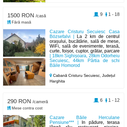
9
1 - 18
1500 RON
/casă
Fără masă
Cazare Cristuru Secuiesc Casa
Bözsefalvi |
La 2 km de centrul
orașului, bucătărie, sală de mese,
WiFi, sală de evenimente, terasă,
curte, foișor, cuptor, grătar, parcare
| 18km Sighișoara, 28km Odorheiu
Secuiesc, 44km Pârtia de schi
Băile Homorod
Cabană Cristuru Secuiesc,
Județul
Harghita
6
1 - 12
290 RON
/cameră
Mese contra cost
Cazare Băile Herculane
Pensiune*** |
In pădure, terasa