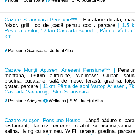
Hotel*** Scărișoara
Wellness | SPA, Județul Alba
Cazare Scărișoara Pensiune*** |
Bucătărie dotată, mas
foișor, grill, loc de joacă pentru copii, parcare
| 1,5 
Peștera urșilor, 12 km Cascada Bohodei, Pârtiile Vârtop 
km
Pensiune Scărișoara,
Județul Alba
Cazare Munții Apuseni Arieșeni Pensiune*** |
Pensiu
montana, 1300m altitudine, Wellness: Ciubăr, saun
piscina; bucatarie, sală de mese, terasă, gradina, foișo
gratar, parcare
| 11km Pârtia de schi Vartop Arieseni, 7
Cascada Varciorog, 15km Scărișoara
Pensiune Arieșeni
Wellness | SPA, Județul Alba
Cazare Arieșeni Pensiune House |
Lângă pădure si para
restaurant, Jacuzzi exterior incalzit si piscina,sauna 
salina, living cu șemineu, WIFI, terasa, gradina, parcar