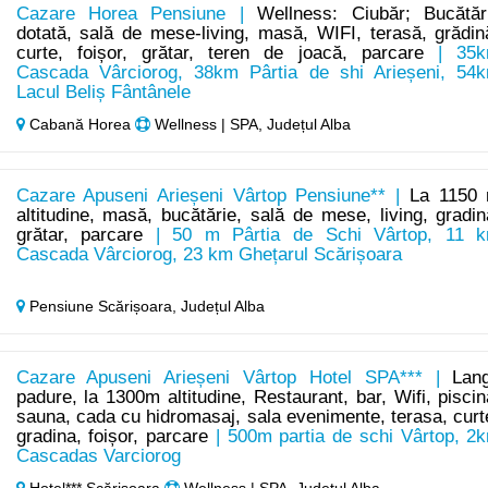
Cazare Horea Pensiune |
Wellness: Ciubăr; Bucătăr
dotată, sală de mese-living, masă, WIFI, terasă, grădin
curte, foișor, grătar, teren de joacă, parcare
| 35
Cascada Vârciorog, 38km Pârtia de shi Arieșeni, 54
Lacul Beliș Fântânele
Cabană Horea
Wellness | SPA, Județul Alba
Cazare Apuseni Arieșeni Vârtop Pensiune** |
La 1150
altitudine, masă, bucătărie, sală de mese, living, gradin
grătar, parcare
| 50 m Pârtia de Schi Vârtop, 11 
Cascada Vârciorog, 23 km Ghețarul Scărișoara
Pensiune Scărișoara,
Județul Alba
Cazare Apuseni Arieșeni Vârtop Hotel SPA*** |
Lan
padure, la 1300m altitudine, Restaurant, bar, Wifi, piscin
sauna, cada cu hidromasaj, sala evenimente, terasa, curt
gradina, foișor, parcare
| 500m partia de schi Vârtop, 2
Cascadas Varciorog