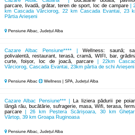
Cazare Albac Cabană** |
Bucătărie dotată, pavilio
parcare, livadă, grătar, teren de sport, loc de campare
| 
km Cascada Vârciorog, 22 km Cascada Evantai, 23 
Pârtia Arieșeni
Pensiune Albac,
Județul Alba
Cazare Albac Pensiune**** |
Wellness: saună; sa
polivalentă, restaurant, terasă, cramă, WIFI, bar, grădin
curte, foișor, loc de joacă, parcare
| 22km Casca
Vârciorog, Cascada Evantai, 23km pârtia de schi Arieșeni
Pensiune Albac
Wellness | SPA, Județul Alba
Cazare Albac Pensiune*** |
La liziera pădurii pe poia
lângă rău, bucătărie, sufragerie, masa, Wifi, terasa, ferm
parcare
| 26 km Peștera Scărișoara, 30 km Ghețar
Vârtop, 39 km Groapa Ruginoasa
Pensiune Albac,
Județul Alba