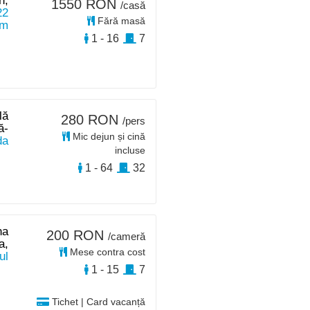
n,
1550 RON
/casă
22
Fără masă
km
1 - 16
7
lă
280 RON
/pers
ă-
Mic dejun și cină
da
incluse
1 - 64
32
na
200 RON
/cameră
a,
Mese contra cost
ul
1 - 15
7
Tichet | Card vacanță