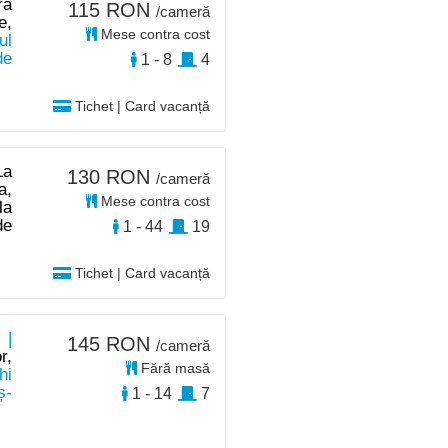
ra
115 RON
/cameră
e,
Mese contra cost
ul
de
1 - 8
4
Tichet | Card vacanță
La
130 RON
/cameră
a,
Mese contra cost
la
de
1 - 44
19
Tichet | Card vacanță
 |
145 RON
/cameră
r,
Fără masă
hi
ș-
1 - 14
7