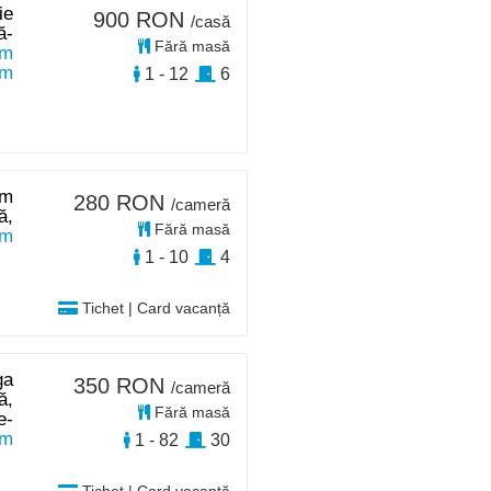
ie
900 RON
/casă
ă-
Fără masă
km
km
1 - 12
6
 m
280 RON
/cameră
ă,
Fără masă
km
1 - 10
4
Tichet | Card vacanță
ga
350 RON
/cameră
ă,
Fără masă
e-
km
1 - 82
30