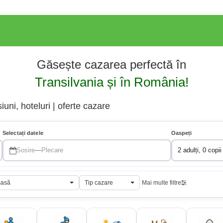
Găsește cazarea perfectă în
Transilvania și în România!
uni, hoteluri | oferte cazare
Selectați datele
Oaspeți
Sosire
—
Plecare
2 adulți, 0 copii
masă
Tip cazare
Mai multe filtre