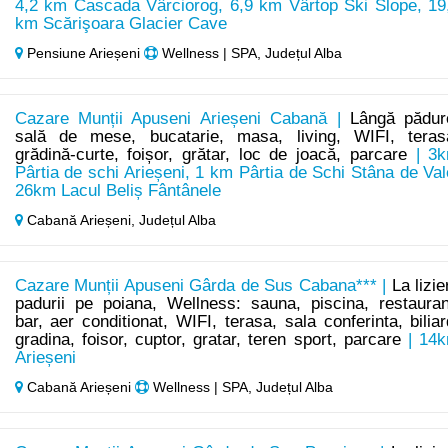
4,2 km Cascada Vârciorog, 6,9 km Vârtop Ski Slope, 19
km Scărişoara Glacier Cave
Pensiune Arieșeni
Wellness | SPA, Județul Alba
Cazare Munții Apuseni Arieșeni Cabană |
Lângă pădur
sală de mese, bucatarie, masa, living, WIFI, teras
grădină-curte, foișor, grătar, loc de joacă, parcare
| 3
Pârtia de schi Arieșeni, 1 km Pârtia de Schi Stâna de Val
26km Lacul Beliș Fântânele
Cabană Arieșeni,
Județul Alba
Cazare Munții Apuseni Gârda de Sus Cabana*** |
La lizie
padurii pe poiana, Wellness: sauna, piscina, restauran
bar, aer conditionat, WIFI, terasa, sala conferinta, biliar
gradina, foisor, cuptor, gratar, teren sport, parcare
| 14
Arieșeni
Cabană Arieșeni
Wellness | SPA, Județul Alba