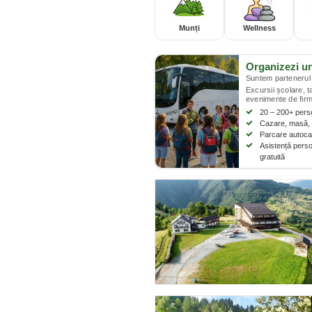
Munți
Wellness
Organizezi u
Suntem partenerul 
Excursii școlare, 
evenimente de firm
20 – 200+ per
Cazare, masă, 
Parcare autocar
Asistență perso
gratuită