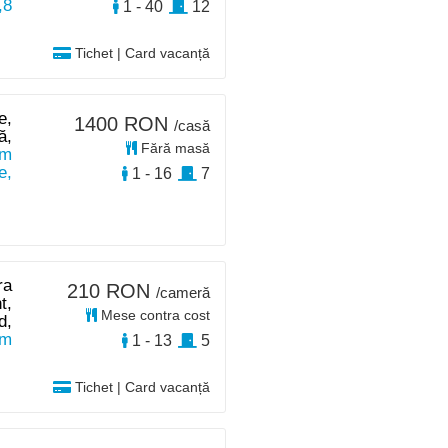
,8
1 - 40
12
Tichet | Card vacanță
e,
1400 RON
/casă
ă,
Fără masă
km
e,
1 - 16
7
ra
210 RON
/cameră
t,
Mese contra cost
d,
km
1 - 13
5
Tichet | Card vacanță