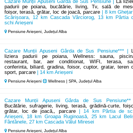
Cazare Munții Apuseni Gârda de Sus Pensiune |
La lizie
padurii pe poiana, bucătărie, living, Tv, sală de mes
foișor, terasă, grătar, loc de joacă, parcare
| 8 km Ghețar
Scărișoara, 12 km Cascada Vârciorog, 13 km Pârtia 
schi Arieșeni
Pensiune Arieșeni,
Județul Alba
Cazare Munții Apuseni Gârda de Sus Pensiune*** |
liziera padurii pe poiana, Wellness: sauna, piscin
restaurant, bar, aer conditionat, WIFI, terasa, sa
conferinta, biliard, gradina, foisor, cuptor, gratar, teren 
sport, parcare
| 14 km Arieșeni
Pensiune Arieșeni
Wellness | SPA, Județul Alba
Cazare Munții Apuseni Gârda de Sus Pensiune**
Bucătărie, sufragerie, living, terasă, grădină-curte, foișo
grătar, loc de joacă,, parcare
| 14 km Pârtia de sc
Arieșeni, 18 km Groapa Ruginoasă, 25 km Lacul Beli
Fântânele, 27 km Cascada Vălul Miresei
Pensiune Arieșeni,
Județul Alba