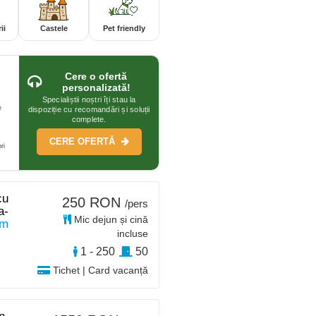
ii
Castele
Pet friendly
Cere o ofertă
personalizată!
Specialiștii noștri îți stau la
e
dispoziție cu recomandări și soluții
complete.
CERE OFERTĂ
ri
cu
250 RON
/pers
a-
Mic dejun și cină
km
incluse
1 - 250
50
Tichet | Card vacanță