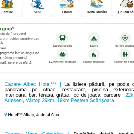
Familie
Schi
Litoral
Delta Dunării
Ținutul săr
n grup?
tău de încredere!
tabere, echipe sportive sau
ă.
Excursii școlare
Tabere
Echipe sportiv
soane
programe într-un singur loc
, săli de conferință
Evenimente corporate
Grupuri religioase
Grupuri de senio
nală, cerere de ofertă
Cazare Albac Hotel*** |
La liziera pădurii, pe podiș 
panorama pe Albac, restaurant, piscina exterioar
interioara, bar, terasa, grătar, loc de joaca, parcare
| 22
Arieseni, Vârtop 29km, 19km Peștera Scărișoara
Hotel*** Albac,
Județul Alba