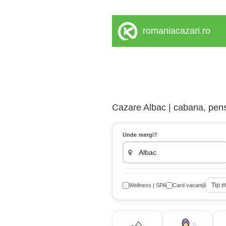
romaniacazari.ro
Cazare Albac | cabana, pensi
Unde mergi?
Tip 
Wellness | SPA
Card vacanță