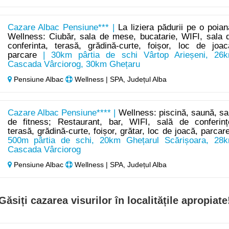
Cazare Albac Pensiune*** |
La liziera pădurii pe o poian
Wellness: Ciubăr, sala de mese, bucatarie, WIFI, sala 
conferinta, terasă, grădină-curte, foișor, loc de joac
parcare
| 30km pârtia de schi Vârtop Arieșeni, 26
Cascada Vârciorog, 30km Ghețaru
Pensiune Albac
Wellness | SPA, Județul Alba
Cazare Albac Pensiune**** |
Wellness: piscină, saună, sa
de fitness; Restaurant, bar, WIFI, sală de conferinț
terasă, grădină-curte, foișor, grătar, loc de joacă, parcar
500m pârtia de schi, 20km Ghețarul Scărișoara, 28
Cascada Vârciorog
Pensiune Albac
Wellness | SPA, Județul Alba
Găsiți cazarea visurilor în localitățile apropiate