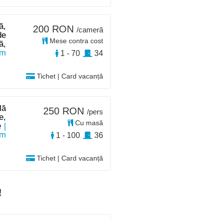
ă,
200 RON
/cameră
de
Mese contra cost
ă,
km
1 - 70
34
Tichet | Card vacanță
lă
250 RON
/pers
e,
Cu masă
e
|
km
1 - 100
36
Tichet | Card vacanță
!