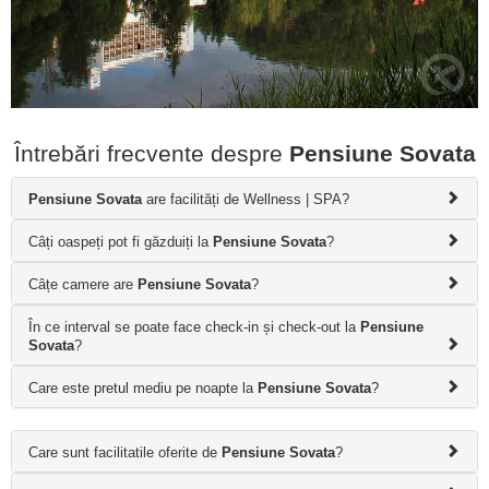
Întrebări frecvente despre
Pensiune Sovata
Pensiune Sovata
are facilități de Wellness | SPA?
Câți oaspeți pot fi găzduiți la
Pensiune Sovata
?
Câțe camere are
Pensiune Sovata
?
În ce interval se poate face check-in și check-out la
Pensiune
Sovata
?
Care este pretul mediu pe noapte la
Pensiune Sovata
?
Care sunt facilitatile oferite de
Pensiune Sovata
?