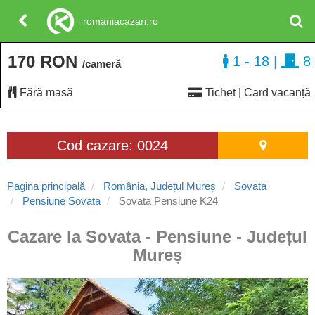
romaniacazari.ro
170 RON
1 - 18
|
8
/cameră
Fără masă
Tichet | Card vacanță
Cod cazare: 0024
Pagina principală
România, Județul Mureș
Sovata
Pensiune Sovata
Sovata Pensiune K24
Cazare la Sovata - Pensiune - Județul
Mureș