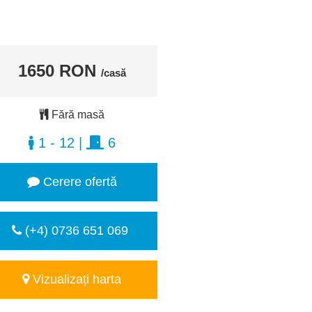
1650 RON
/casă
Fără masă
1 - 12
|
6
Cerere ofertă
(+4) 0736 651 069
Vizualizați harta