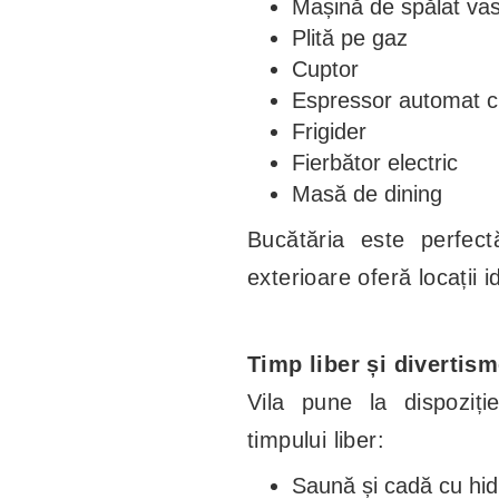
Mașină de spălat va
Plită pe gaz
Cuptor
Espressor automat c
Frigider
Fierbător electric
Masă de dining
Bucătăria este perfectă
exterioare oferă locații 
Timp liber și divertis
Vila pune la dispoziți
timpului liber:
Saună și cadă cu hid