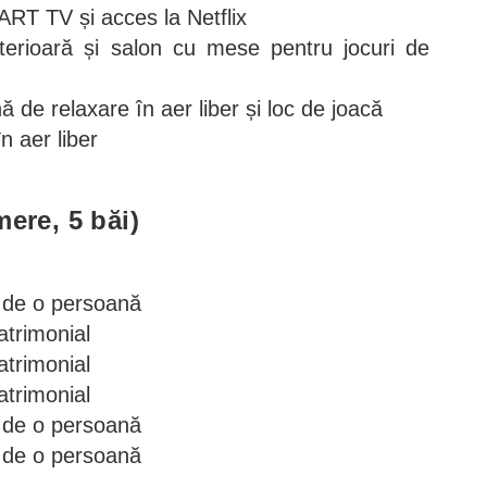
ART TV și acces la Netflix
erioară și salon cu mese pentru jocuri de
de relaxare în aer liber și loc de joacă
în aer liber
ere, 5 băi)
 de o persoană
trimonial
trimonial
trimonial
 de o persoană
 de o persoană