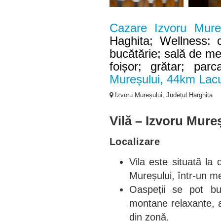
Cazare Izvoru Mure
Haghita; Wellness: 
bucătărie; sală de me
foișor; grătar; parc
Mureșului, 44km Lac
Izvoru Mureșului, Județul Harghita
Vilă – Izvoru Mure
Localizare
Vila este situată la 
Mureșului, într-un med
Oaspeții se pot buc
montane relaxante, a
din zonă.