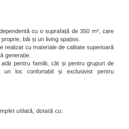
independentă cu o suprafață de 350 m², care
roprie, băi și un living spațios.
e realizat cu materiale de calitate superioară
mă generație.
atât pentru familii, cât și pentru grupuri de
 un loc confortabil și exclusivist pentru
mplet utilată, dotată cu: