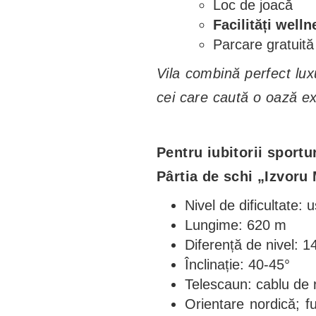
Loc de joacă
Facilități welln
Parcare gratuită
Vila combină perfect luxu
cei care caută o oază exc
Pentru iubitorii sportur
Pârtia de schi „Izvoru
Nivel de dificultate: 
Lungime: 620 m
Diferență de nivel: 
Înclinație: 40-45°
Telescaun: cablu de
Orientare nordică; f