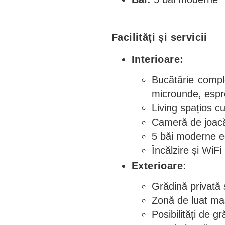
Facilități și servicii
Interioare:
Bucătărie compl
microunde, espr
Living spațios c
Cameră de joacă
5 băi moderne e
Încălzire și WiFi
Exterioare:
Grădină privată 
Zonă de luat mas
Posibilități de gr