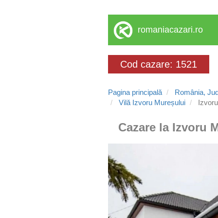
romaniacazari.ro
Cod cazare: 1521
Pagina principală
România, Jud
Vilă Izvoru Mureșului
Izvoru
Cazare la Izvoru M