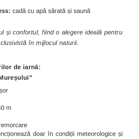
ess:
cadă cu apă sărată și saună
l și confortul, fiind o alegere ideală pentru
lusivistă în mijlocul naturii.
ilor de iarnă:
 Mureșului”
ușor
140 m
 remorcare
uncționează doar în condiții meteorologice și