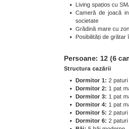
Living spațios cu SM
Cameră de joacă int
societate
Grădină mare cu zonă 
Posibilități de grătar 
Persoane: 12 (6 cam
Structura cazării
Dormitor 1:
2 paturi
Dormitor 2:
1 pat ma
Dormitor 3:
1 pat ma
Dormitor 4:
1 pat ma
Dormitor 5:
2 paturi
Dormitor 6:
2 paturi
Băi:
5 băi moderne