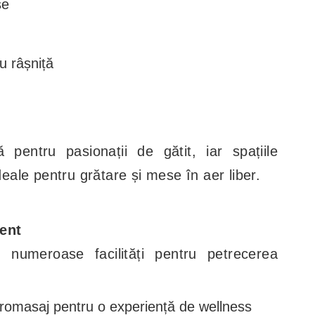
se
u râșniță
 pentru pasionații de gătit, iar spațiile
ideale pentru grătare și mese în aer liber.
ment
e numeroase facilități pentru petrecerea
romasaj pentru o experiență de wellness