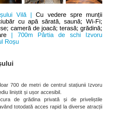
șului Vilă |
Cu vedere spre munții
ciubăr cu apă sărată, saună; Wi-Fi;
se; cameră de joacă; terasă; grădină;
are
| 700m Pârtia de schi Izvoru
ul Roșu
șului
doar 700 de metri de centrul stațiunii Izvoru
iu liniștit și ușor accesibil.
ura de grădina privată și de priveliștile
vând totodată acces rapid la diverse atracții