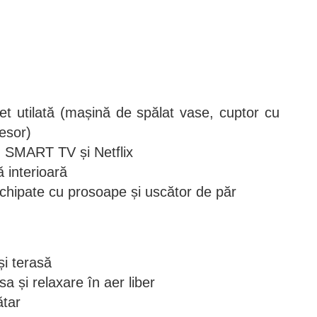
et utilată (mașină de spălat vase, cuptor cu
esor)
u SMART TV și Netflix
 interioară
chipate cu prosoape și uscător de păr
și terasă
a și relaxare în aer liber
ătar