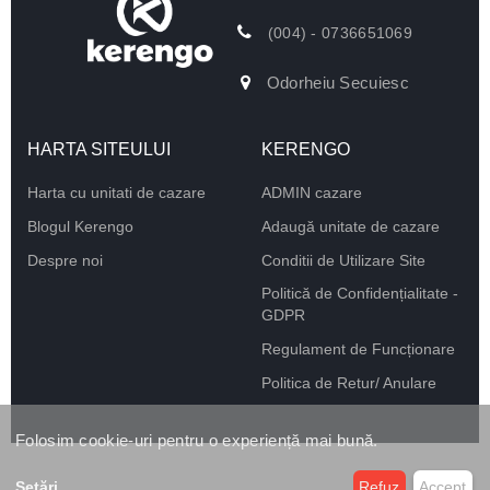
(004) - 0736651069
Odorheiu Secuiesc
HARTA SITEULUI
KERENGO
Harta cu unitati de cazare
ADMIN cazare
Blogul Kerengo
Adaugă unitate de cazare
Despre noi
Conditii de Utilizare Site
Politică de Confidențialitate -
GDPR
Regulament de Funcționare
Politica de Retur/ Anulare
Folosim cookie-uri pentru o experiență mai bună.
Setări
...
Refuz
Accept