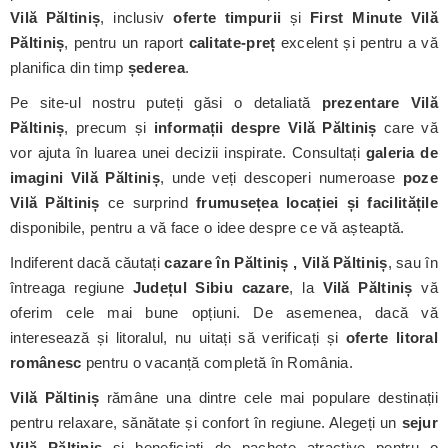
Vilă Păltiniș
, inclusiv
oferte timpurii
și
First Minute Vilă
Păltiniș
, pentru un raport
calitate-preț
excelent și pentru a vă
planifica din timp
șederea
.
Pe site-ul nostru puteți găsi o detaliată
prezentare Vilă
Păltiniș
, precum și
informații despre Vilă Păltiniș
care vă
vor ajuta în luarea unei decizii inspirate. Consultați
galeria de
imagini Vilă Păltiniș
, unde veți descoperi numeroase
poze
Vilă Păltiniș
ce surprind
frumusețea locației și facilitățile
disponibile, pentru a vă face o idee despre ce vă așteaptă.
Indiferent dacă căutați
cazare în Păltiniș , Vilă Păltiniș
, sau în
întreaga regiune
Județul Sibiu cazare
, la
Vilă Păltiniș
vă
oferim cele mai bune opțiuni. De asemenea, dacă vă
interesează și litoralul, nu uitați să verificați și
oferte litoral
românesc
pentru o vacanță completă în România.
Vilă Păltiniș
rămâne una dintre cele mai populare destinații
pentru relaxare, sănătate și confort în regiune. Alegeți un
sejur
Vilă Păltiniș
și beneficiați de pachete atractive pentru o