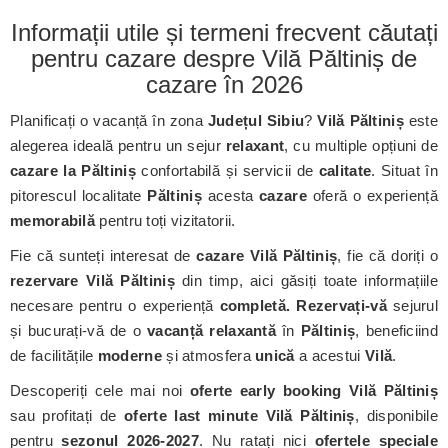
Informații utile și termeni frecvent căutați
pentru cazare despre Vilă Păltiniș de
cazare în 2026
Planificați o vacanță în zona
Județul Sibiu
?
Vilă Păltiniș
este
alegerea ideală pentru un sejur
relaxant
, cu multiple opțiuni de
cazare la Păltiniș
confortabilă și servicii de
calitate
. Situat în
pitorescul localitate
Păltiniș
acesta
cazare
oferă o experiență
memorabilă
pentru toți vizitatorii.
Fie că sunteți interesat de
cazare Vilă Păltiniș
, fie că doriți o
rezervare Vilă Păltiniș
din timp, aici găsiți toate informațiile
necesare pentru o experiență
completă. Rezervați-vă
sejurul
și bucurați-vă de o
vacanță relaxantă
în
Păltiniș
, beneficiind
de facilitățile
moderne
și atmosfera
unică
a acestui
Vilă
.
Descoperiți cele mai noi
oferte early booking Vilă Păltiniș
sau profitați de
oferte last minute Vilă Păltiniș
, disponibile
pentru
sezonul 2026-2027
. Nu ratați nici
ofertele speciale