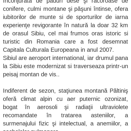
înconjurată de păduri dese şi răcoroase de
conifere, culmi montane şi păşuni întinse, ofera
iubitorilor de munte si de sporturilor de iarna
experienţe revigorante în natură la doar 32 km
de orasul Sibiu, cel mai frumos oras istoric si
turistic din Romania care a fost desemnat
Capitala Culturala Europeana in anul 2007.
Sibiul are aeroport international, iar drumul pana
la Sibiu este modernizat si traverseaza printr-un
peisaj montan de vis..
Indiferent de sezon, staţiunea montană Păltiniş
oferă climat alpin cu aer puternic ozonizat,
bogat în aerosoli şi radiaţii ultraviolete
recomandate în tratarea asteniilor, a
surmenajului fizic şi intelectual, a anemiilor, a