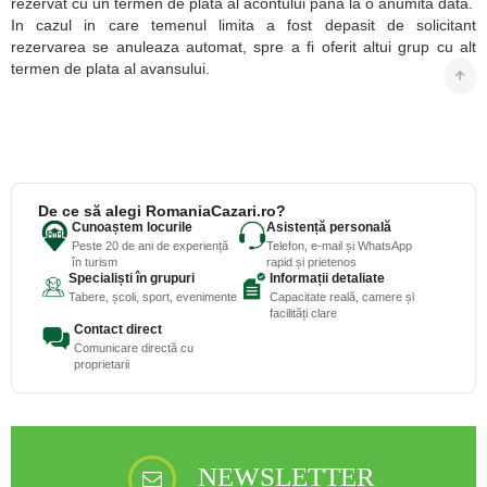
rezervat cu un termen de plata al acontului pana la o anumita data.
In cazul in care temenul limita a fost depasit de solicitant
rezervarea se anuleaza automat, spre a fi oferit altui grup cu alt
termen de plata al avansului.
De ce să alegi RomaniaCazari.ro?
Cunoaștem locurile
Asistență personală
Peste 20 de ani de experiență
Telefon, e-mail și WhatsApp
în turism
rapid și prietenos
Specialiști în grupuri
Informații detaliate
Tabere, școli, sport, evenimente
Capacitate reală, camere și
facilități clare
Contact direct
Comunicare directă cu
proprietarii
NEWSLETTER