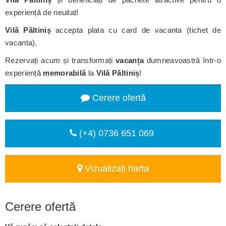
experiență de neuitat!
Vilă Păltiniș
accepta plata cu card de vacanta (tichet de
vacanta).
Rezervați acum și transformați
vacanța
dumneavoastră într-o
experiență
memorabilă
la
Vilă Păltiniș
!
Cerere ofertă
(+4) 0736 651 069
Vizualizați harta
Cerere ofertă