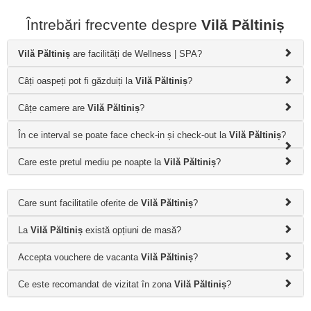
Întrebări frecvente despre
Vilă Păltiniș
Vilă Păltiniș
are facilități de Wellness | SPA?
Câți oaspeți pot fi găzduiți la
Vilă Păltiniș
?
Câțe camere are
Vilă Păltiniș
?
În ce interval se poate face check-in și check-out la
Vilă Păltiniș
?
Care este pretul mediu pe noapte la
Vilă Păltiniș
?
Care sunt facilitatile oferite de
Vilă Păltiniș
?
La
Vilă Păltiniș
există opțiuni de masă?
Accepta vouchere de vacanta
Vilă Păltiniș
?
Ce este recomandat de vizitat în zona
Vilă Păltiniș
?