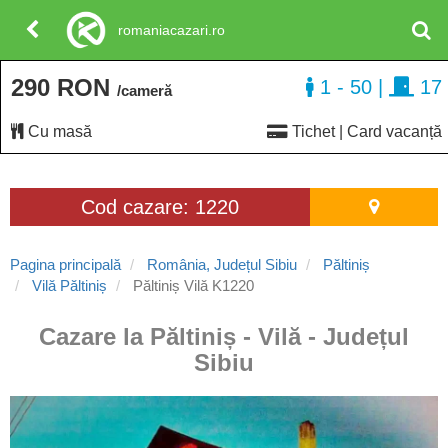
romaniacazari.ro
290 RON
1 - 50
|
17
/cameră
Cu masă
Tichet | Card vacanță
Cod cazare: 1220
Pagina principală
România, Județul Sibiu
Păltiniș
Vilă Păltiniș
Păltiniș Vilă K1220
Cazare la Păltiniș - Vilă - Județul
Sibiu