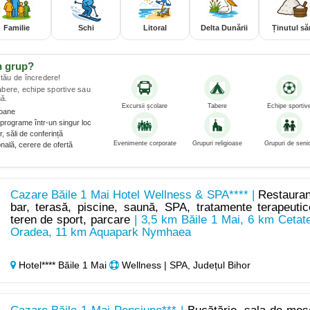
Familie
Schi
Litoral
Delta Dunării
Ținutul săr
n grup?
tău de încredere!
tabere, echipe sportive sau
ă.
Excursii școlare
Tabere
Echipe sportiv
soane
programe într-un singur loc
, săli de conferință
Evenimente corporate
Grupuri religioase
Grupuri de senio
nală, cerere de ofertă
Cazare Băile 1 Mai Hotel Wellness & SPA**** |
Restauran
bar, terasă, piscine, saună, SPA, tratamente terapeutic
teren de sport, parcare
| 3,5 km Băile 1 Mai, 6 km Cetat
Oradea, 11 km Aquapark Nymhaea
Hotel**** Băile 1 Mai
Wellness | SPA, Județul Bihor