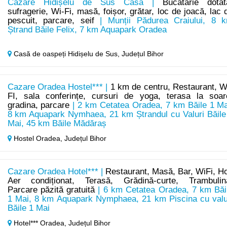
Cazare Hidișelu de Sus Casa |
Bucătărie dotat
sufragerie, Wi-Fi, masă, foișor, grătar, loc de joacă, lac 
pescuit, parcare, seif
| Munții Pădurea Craiului, 8 
Ștrand Băile Felix, 7 km Aquapark Oradea
Casă de oaspeți Hidișelu de Sus,
Județul Bihor
Cazare Oradea Hostel*** |
1 km de centru, Restaurant, W
FI, sala conferințe, cursuri de yoga, terasa la soar
gradina, parcare
| 2 km Cetatea Oradea, 7 km Băile 1 Ma
8 km Aquapark Nymhaea, 21 km Ștrandul cu Valuri Băile
Mai, 45 km Băile Mădăraș
Hostel Oradea,
Județul Bihor
Cazare Oradea Hotel*** |
Restaurant, Masă, Bar, WiFi, Ho
Aer condiționat, Terasă, Grădină-curte, Trambulin
Parcare păzită gratuită
| 6 km Cetatea Oradea, 7 km Băi
1 Mai, 8 km Aquapark Nymphaea, 21 km Piscina cu valu
Băile 1 Mai
Hotel*** Oradea,
Județul Bihor