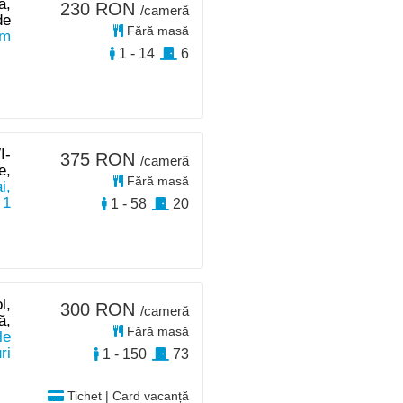
ă,
230 RON
/cameră
de
Fără masă
km
1 - 14
6
I-
375 RON
/cameră
e,
Fără masă
i,
 1
1 - 58
20
l,
300 RON
/cameră
ă,
Fără masă
le
ri
1 - 150
73
Tichet | Card vacanță