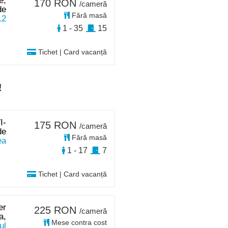
e,
170 RON
/cameră
de
Fără masă
12
1 - 35
15
Tichet | Card vacanță
!
I-
175 RON
/cameră
de
Fără masă
ea
1 - 17
7
Tichet | Card vacanță
er
225 RON
/cameră
a,
Mese contra cost
ul