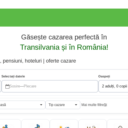
Găsește cazarea perfectă în
Transilvania și în România!
 pensiuni, hoteluri | oferte cazare
Selectați datele
Oaspeți
Sosire
—
Plecare
2 adulți, 0 copii
masă
Tip cazare
Mai multe filtre