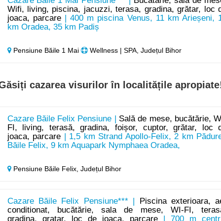
Cazare Băile 1 Mai Pensiune*** |
Bucătărie, sala de mes
Wifi, living, piscina, jacuzzi, terasa, gradina, grătar, loc 
joaca, parcare
| 400 m piscina Venus, 11 km Arieșeni, 
km Oradea, 35 km Padiș
Pensiune Băile 1 Mai
Wellness | SPA, Județul Bihor
Găsiți cazarea visurilor în localitățile apropiate
Cazare Băile Felix Pensiune |
Sală de mese, bucătărie, W
FI, living, terasă, gradina, foișor, cuptor, grătar, loc 
joaca, parcare
| 1,5 km Strand Apollo-Felix, 2 km Pădur
Băile Felix, 9 km Aquapark Nymphaea Oradea,
Pensiune Băile Felix,
Județul Bihor
Cazare Băile Felix Pensiune*** |
Piscina exterioara, a
conditionat, bucătărie, sala de mese, WI-FI, teras
gradina, gratar, loc de joaca, parcare
| 700 m centr