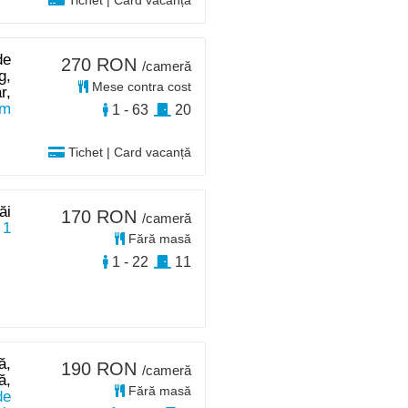
Tichet | Card vacanță
de
270 RON
/cameră
g,
Mese contra cost
r,
km
1 - 63
20
Tichet | Card vacanță
ăi
170 RON
/cameră
 1
Fără masă
1 - 22
11
ă,
190 RON
/cameră
ă,
Fără masă
de