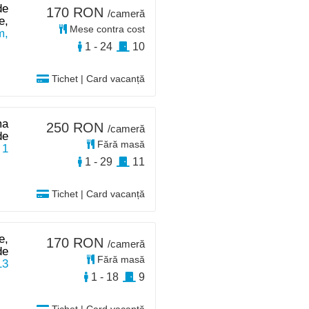
de
170 RON
/cameră
e,
Mese contra cost
m,
1 - 24
10
Tichet | Card vacanță
ma
250 RON
/cameră
de
Fără masă
 1
1 - 29
11
Tichet | Card vacanță
e,
170 RON
/cameră
de
Fără masă
13
1 - 18
9