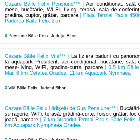
Cazare Băile Felix Pensiune*** |
Aer condiționat, sală 
mese, bucătărie, WI-FI, living, terasă, sala de conferinț
gradina, cuptor, grătar, parcare
| Plaja Termal Padiș 450
Pădurea Băile Felix 2km
Pensiune Băile Felix,
Județul Bihor
Cazare Băile Felix Vila*** |
La liziera padurii cu panora
la aquapark President, aer-condiționat, bucatarie, sala 
mese-living, WIFI, gradina-curte, parcare
| 3,5 km Băile
Mai, 6 km Cetatea Oradea, 11 km Aquapark Nymhaea
Vilă Băile Felix,
Județul Bihor
Cazare Băile Felix Hidișelu de Sus Pensiune*** |
Bucătări
sufragerie, WiFi, terasă, grădină-curte, foișor, grătar, loc 
joacă, parcare
| 7 km Ștrandul Termal Padiș Băile Felix, 
km Aquapark Nymphaea Oradea