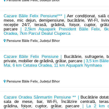
Pensiune Băile Felix,
Județul Bihor
Cazare Băile Felix Pensiune*** |
Aer condiționat, sală 
mese, mic dejun, demipensiune, bucătărie, WI-FI, livin
recepție 24/7, terasă, grădină, foișor, cuptor, grăta
parcare
| 2,5km Aquapark President Băile Felix, 6
Oradea, 7km Parcul Dealul Ciuperca
Pensiune Băile Felix,
Județul Bihor
Cazare Băile Felix Pensiune |
Bucătărie, sufragerie, b
private, mobilier de grădină, grătar, parcare
| 3,5 km Băile
Mai, 6 km Cetatea Oradea, 11 km Aquapark Nymhaea
Pensiune Băile Felix,
Județul Bihor
Cazare Oradea Sânmartin Pensiune ** |
Bucătărie dotat
sala de mese, bar, Wi-Fi, încălzire centrală, teras
grădina, foișor, cuptor, grătar, parcare
| La 2 km 