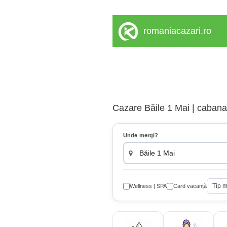
romaniacazari.ro
Cazare Băile 1 Mai | cabana,
Unde mergi?
Tip 
Wellness | SPA
Card vacanță