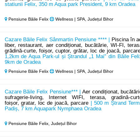
statiunii Felix, 350 m Aqua park President, 9 km Oradea
Pensiune Băile Felix
Wellness | SPA, Județul Bihor
Cazare Băile Felix Sânmartin Pensiune **** |
Piscina în a
liber, restaurant, aer condiționat, bucătărie, WI-FI, teras
grădină-curte, foișor, cuptor, grătar, loc de joacă, parcar
1,2km de Aqua Park-ul și Ștrandul „1 Mai” din Băile Feli
9km de Oradea
Pensiune Băile Felix
Wellness | SPA, Județul Bihor
Cazare Băile Felix Pensiune*** |
Aer condiționat, bucătări
sufragerie-living, Internet WIFI, terasa, gradină-curt
foișor, gratar, loc de joacă, parcare
| 500 m Ștrand Term
Padiș, 7 km Aquapark Nymphaea Oradea
Pensiune Băile Felix,
Județul Bihor