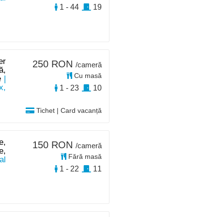
1 - 44
19
er
250 RON
/cameră
ă,
Cu masă
e
|
x,
1 - 23
10
Tichet | Card vacanță
e,
150 RON
/cameră
e,
Fără masă
al
1 - 22
11