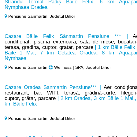
Ștrandul Termal Padiș Băile Felix, 6 km Aquapa
Nymphaea Oradea
Pensiune Sânmartin,
Județul Bihor
Cazare Băile Felix Sânmartin Pensiune *** |
A
conditionat, piscina exterioara, sala de mese, bucatari
terasa, gradina, cuptor, gratar, parcare
| 1 km Băile Felix 
Băile 1 Mai, 7 km Cetatea Oradea, 8 km Aquapa
Nymhaea
Pensiune Sânmartin
Wellness | SPA, Județul Bihor
Cazare Oradea Sanmartin Pensiune*** |
Aer condiționa
restaurant, bar, WIFI, terasă, grădină-curte, filegori
cuptor, grătar, parcare
| 2 km Oradea, 3 km Băile 1 Mai,,
km Băile Felix
Pensiune Sânmartin,
Județul Bihor