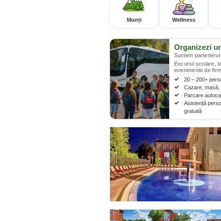
Munți
Wellness
Organizezi u
Suntem partenerul 
Excursii școlare, 
evenimente de firm
20 – 200+ per
Cazare, masă, 
Parcare autocar
Asistență perso
gratuită