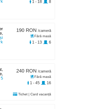
rk
1 - 18
8
er
190 RON
/cameră
e,
Fără masă
și
rk
1 - 13
6
t,
240 RON
/cameră
e,
Fără masă
 5
1 - 45
16
Tichet | Card vacanță