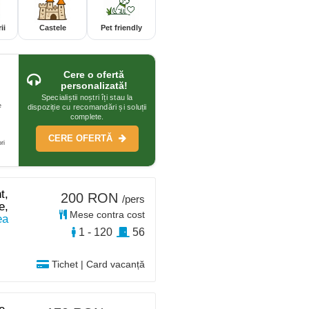
ii
Castele
Pet friendly
Cere o ofertă
personalizată!
Specialiștii noștri îți stau la
e
dispoziție cu recomandări și soluții
complete.
CERE OFERTĂ
ri
t,
200 RON
/pers
e,
Mese contra cost
ea
1 - 120
56
Tichet | Card vacanță