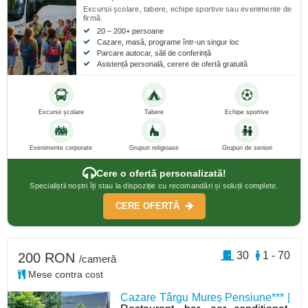
Excursii școlare, tabere, echipe sportive sau evenimente de
firmă.
20 – 200+ persoane
Cazare, masă, programe într-un singur loc
Parcare autocar, săli de conferință
Asistență personală, cerere de ofertă gratuită
Excursii școlare
Tabere
Echipe sportive
Evenimente corporate
Grupuri religioase
Grupuri de seniori
Cere o ofertă personalizată!
Specialiștii noștri îți stau la dispoziție cu recomandări și soluții complete.
CERE OFERTĂ
30
1 - 70
200 RON
/cameră
Mese contra cost
Cazare Târgu Mureș Pensiune*** |