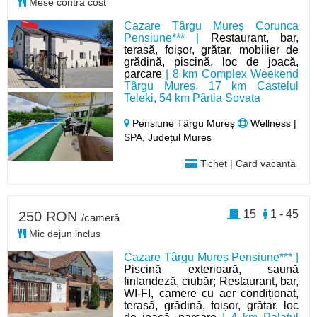
Mese contra cost
Cazare Târgu Mureș Corunca
Pensiune*** |
Restaurant, bar,
terasă, foișor, grătar, mobilier de
grădină, piscină, loc de joacă,
parcare
| 8 km Complex Weekend
Târgu Mureș, 17 km Castelul
Teleki, 54 km Pârtia Sovata
Pensiune Târgu Mureș
Wellness |
SPA, Județul Mureș
Tichet | Card vacanță
15
1 - 45
250 RON
/cameră
Mic dejun inclus
Cazare Târgu Mureș Pensiune*** |
Piscină exterioară, saună
finlandeză, ciubăr; Restaurant, bar,
WI-FI, camere cu aer condiționat,
terasă, grădină, foișor, grătar, loc