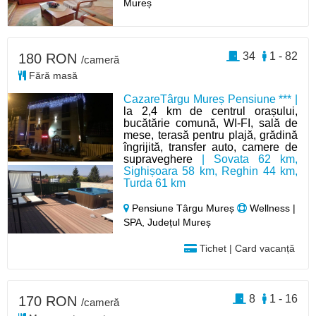
Mureș
34
1 - 82
180 RON
/cameră
Fără masă
CazareTârgu Mureș Pensiune *** |
la 2,4 km de centrul orașului,
bucătărie comună, WI-FI, sală de
mese, terasă pentru plajă, grădină
îngrijită, transfer auto, camere de
supraveghere
| Sovata 62 km,
Sighișoara 58 km, Reghin 44 km,
Turda 61 km
Pensiune Târgu Mureș
Wellness |
SPA, Județul Mureș
Tichet | Card vacanță
8
1 - 16
170 RON
/cameră