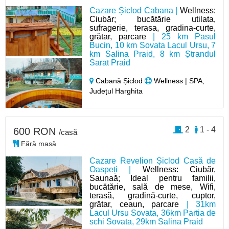
Cazare Șiclod Cabana |
Wellness:
Ciubăr; bucătărie utilata,
sufragerie, terasa, gradina-curte,
grătar, parcare
| 25 km Pasul
Bucin, 10 km Sovata Lacul Ursu, 7
km Salina Praid, 8 km Ștrandul
Sarat Praid
Cabană Șiclod
Wellness | SPA,
Județul Harghita
2
1 - 4
600 RON
/casă
Fără masă
Cazare Revelion Șiclod Casă de
Oaspeți |
Wellness: Ciubăr,
Saunaă; Ideal pentru familii,
bucătărie, sală de mese, Wifi,
terasă, gradină-curte, cuptor,
grătar, ceaun, parcare
| 31km
Lacul Ursu Sovata, 36km Partia de
schi Sovata, 29km Salina Praid