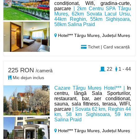
condiționat, Wifi, gradina-curte,
parcare
| 2km Centru SPA Târgu
Mureș, 62km Sovata Lacul Ursu,
44km Reghin, 55km Sighișoara,
58km Salina Praid
Hotel*** Târgu Mureș,
Județul Mureș
Tichet | Card vacanță
22
1 - 44
225 RON
/cameră
Mic dejun inclus
Cazare Târgu Mureș Hotel*** |
In
centru, lângă Sala Sporturilor,
restaurant, bar, aer conditionat,
sauna, sala fittness, terasa, WIFI,
parcare
| Sovata 62 km, Reghin 44
km, 58 km Sighisoara, 59 km
Salina Praid
Hotel*** Târgu Mureș,
Județul Mureș