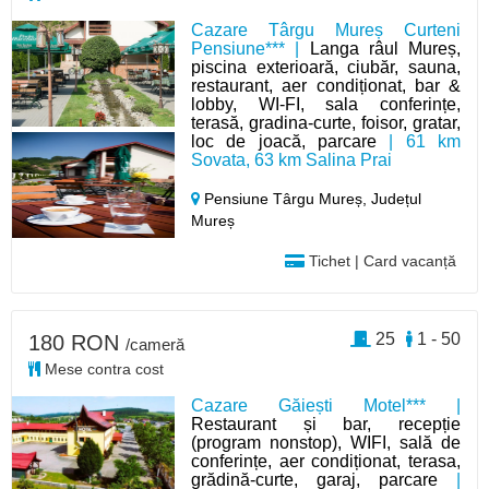
Cazare Târgu Mureș Curteni
Pensiune*** |
Langa râul Mureș,
piscina exterioară, ciubăr, sauna,
restaurant, aer condiționat, bar &
lobby, WI-FI, sala conferințe,
terasă, gradina-curte, foisor, gratar,
loc de joacă, parcare
| 61 km
Sovata, 63 km Salina Prai
Pensiune Târgu Mureș,
Județul
Mureș
Tichet | Card vacanță
25
1 - 50
180 RON
/cameră
Mese contra cost
Cazare Găiești Motel*** |
Restaurant și bar, recepție
(program nonstop), WIFI, sală de
conferințe, aer condiționat, terasa,
grădină-curte, garaj, parcare
|