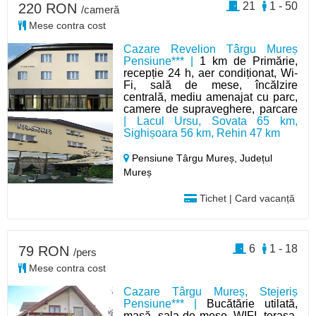
21
1 - 50
220 RON
/cameră
Mese contra cost
Cazare Revelion Târgu Mureș
Pensiune*** |
1 km de Primărie,
recepție 24 h, aer condiționat, Wi-
Fi, sală de mese, încălzire
centrală, mediu amenajat cu parc,
camere de supraveghere, parcare
| Lacul Ursu, Sovata 65 km,
Sighișoara 56 km, Rehin 47 km
Pensiune Târgu Mureș,
Județul
Mureș
Tichet | Card vacanță
6
1 - 18
79 RON
/pers
Mese contra cost
Cazare Târgu Mureș, Stejeriș
Pensiune*** |
Bucătărie utilată,
masă, sala de mese, WIFI, terasa,