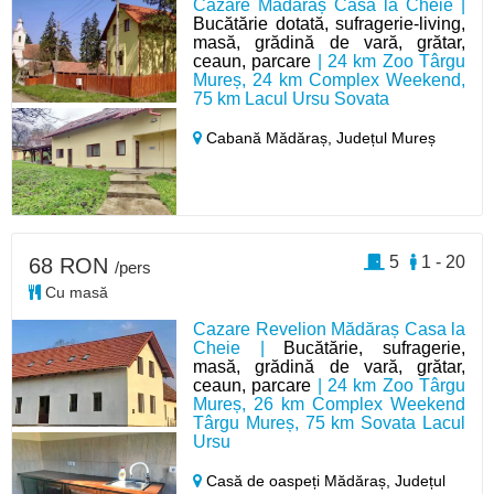
Cazare Mădăraș Casa la Cheie |
Bucătărie dotată, sufragerie-living,
masă, grădină de vară, grătar,
ceaun, parcare
| 24 km Zoo Târgu
Mureș, 24 km Complex Weekend,
75 km Lacul Ursu Sovata
Cabană Mădăraș,
Județul Mureș
5
1 - 20
68 RON
/pers
Cu masă
Cazare Revelion Mădăraș Casa la
Cheie |
Bucătărie, sufragerie,
masă, grădină de vară, grătar,
ceaun, parcare
| 24 km Zoo Târgu
Mureș, 26 km Complex Weekend
Târgu Mureș, 75 km Sovata Lacul
Ursu
Casă de oaspeți Mădăraș,
Județul