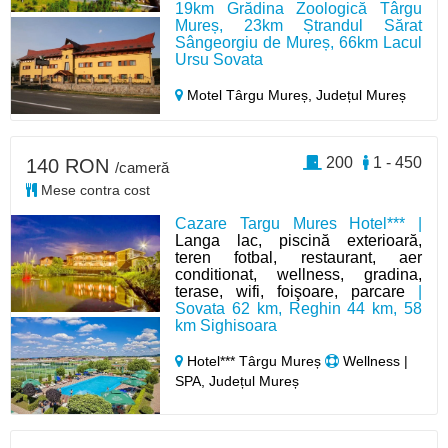
19km Grădina Zoologică Târgu
Mureș, 23km Ștrandul Sărat
Sângeorgiu de Mureș, 66km Lacul
Ursu Sovata
Motel Târgu Mureș,
Județul Mureș
200
1 - 450
140 RON
/cameră
Mese contra cost
Cazare Targu Mures Hotel*** |
Langa lac, piscină exterioară,
teren fotbal, restaurant, aer
conditionat, wellness, gradina,
terase, wifi, foişoare, parcare
|
Sovata 62 km, Reghin 44 km, 58
km Sighisoara
Hotel*** Târgu Mureș
Wellness |
SPA, Județul Mureș