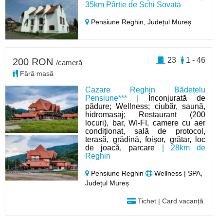
35km Pârtie de Schi Sovata
Pensiune Reghin,
Județul Mureș
23
1 - 46
200 RON
/cameră
Fără masă
Cazare Reghin Bădețelu
Pensiune*** |
Înconjurată de
pădure; Wellness; ciubăr, saună,
hidromasaj; Restaurant (200
locuri), bar, WI-FI, camere cu aer
condiționat, sală de protocol,
terasă, grădină, foișor, grătar, loc
de joacă, parcare
| 28km de
Reghin
Pensiune Reghin
Wellness | SPA,
Județul Mureș
Tichet | Card vacanță