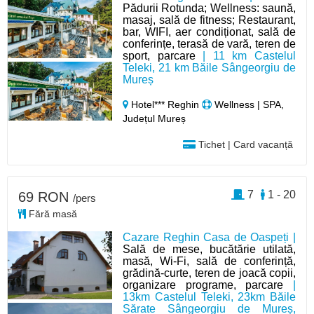
Pădurii Rotunda; Wellness: saună,
masaj, sală de fitness; Restaurant,
bar, WIFI, aer condiționat, sală de
conferințe, terasă de vară, teren de
sport, parcare
| 11 km Castelul
Teleki, 21 km Băile Sângeorgiu de
Mureș
Hotel*** Reghin
Wellness | SPA,
Județul Mureș
Tichet | Card vacanță
7
1 - 20
69 RON
/pers
Fără masă
Cazare Reghin Casa de Oaspeți |
Sală de mese, bucătărie utilată,
masă, Wi-Fi, sală de conferință,
grădină-curte, teren de joacă copii,
organizare programe, parcare
|
13km Castelul Teleki, 23km Băile
Sărate Sângeorgiu de Mureș,