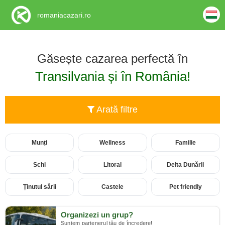
romaniacazari.ro
Găsește cazarea perfectă în
Transilvania și în România!
Arată filtre
Munți
Wellness
Familie
Schi
Litoral
Delta Dunării
Ținutul sării
Castele
Pet friendly
Organizezi un grup?
Suntem partenerul tău de încredere!