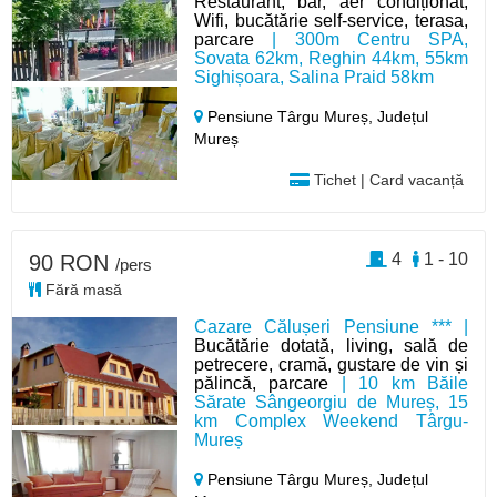
Restaurant, bar, aer condiționat,
Wifi, bucătărie self-service, terasa,
parcare
| 300m Centru SPA,
Sovata 62km, Reghin 44km, 55km
Sighișoara, Salina Praid 58km
Pensiune Târgu Mureș,
Județul
Mureș
Tichet | Card vacanță
4
1 - 10
90 RON
/pers
Fără masă
Cazare Călușeri Pensiune *** |
Bucătărie dotată, living, sală de
petrecere, cramă, gustare de vin și
pălincă, parcare
| 10 km Băile
Sărate Sângeorgiu de Mureș, 15
km Complex Weekend Târgu-
Mureș
Pensiune Târgu Mureș,
Județul