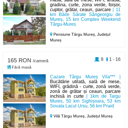
gradina, curte, zona verde, foișor,
cuptor, grătar, ceaun, parcare
| 11
km Băile Sărate Sângeorgiu de
Mureș, 15 km Complex Weekend
Târgu-Mureș
Pensiune Târgu Mureș,
Județul
Mureș
8
1 - 16
165 RON
/cameră
Fără masă
Cazare Târgu Mureș Vila*** |
Bucătărie utilată, sală de mese,
WIFI, grădină - curte, zonă verde,
zonă de grătar și ceaun, parcare
inchisă in curte
| 1km de Targu
Mures, 50 km Sighișoara, 53 km
Sovata Lacul Ursu, 56 km Praid
Vilă Târgu Mureș,
Județul Mureș