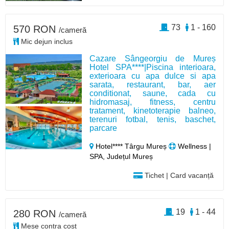
73
1 - 160
570 RON
/cameră
Mic dejun inclus
Cazare Sângeorgiu de Mureș
Hotel SPA****|Piscina interioara,
exterioara cu apa dulce si apa
sarata, restaurant, bar, aer
conditionat, saune, cada cu
hidromasaj, fitness, centru
tratament, kinetoterapie balneo,
terenuri fotbal, tenis, baschet,
parcare
Hotel**** Târgu Mureș
Wellness |
SPA, Județul Mureș
Tichet | Card vacanță
19
1 - 44
280 RON
/cameră
Mese contra cost