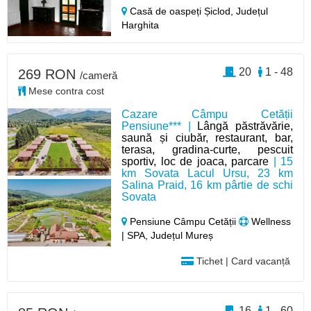
Casă de oaspeți Șiclod,
Județul
Harghita
20
1 - 48
269 RON
/cameră
Mese contra cost
Cazare Câmpu Cetății
Pensiune*** |
Lângă păstrăvărie,
saună și ciubăr, restaurant, bar,
terasa, gradina-curte, pescuit
sportiv, loc de joaca, parcare
| 15
km Sovata Lacul Ursu, 23 km
Salina Praid, 16 km pârtie de schi
Sovata
Pensiune Câmpu Cetății
Wellness
| SPA, Județul Mureș
Tichet | Card vacanță
16
1 - 60