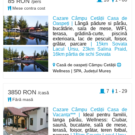
85 RON
/pers
Mese contra cost
Cazare Câmpu Cetății Casa de
Oaspeți |
Lângă pădure si pârâu,
bucătărie, sala de mese, WIFI,
terasa, grădină-curte, piscină
exterioara, lac de pescuit, foișor,
grătar, parcare
| 15km Sovata
Lacul Ursu, 23km Salina Praid,
16km pârtia de schi Sovata
Casă de oaspeți Câmpu Cetății
Wellness | SPA, Județul Mureș
7
1 - 29
3850 RON
/casă
Fără masă
Cazare Câmpu Cetății Casa de
Vacanța*** |
Ideal pentru familii,
langa pârâu, Wellness: Ciubar,
saună, bucatarie, sală de mese,
terasă, foișor, grătar, teren fotbal,