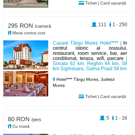
Tichet | Card vacanță
111
1 - 250
295 RON
/cameră
Mese contra cost
Cazare Târgu Mureș Hotel**** |
In
centrul istoric al orasului,
restaurant, room service, bar, aer
conditionat, terasa, wifi, parcare
|
Sovata 62 km, Reghin 44 km, 58
km Sighisoara, Salina Praid 58 km
Hotel**** Târgu Mureș,
Județul
Mureș
Tichet | Card vacanță
5
1 - 16
80 RON
/pers
Cu masă