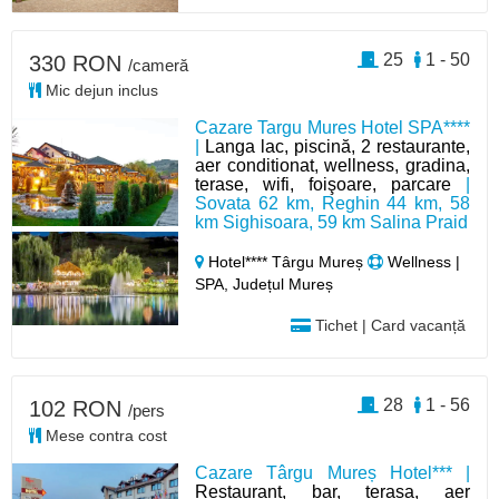
25
1 - 50
330 RON
/cameră
Mic dejun inclus
Cazare Targu Mures Hotel SPA****
|
Langa lac, piscină, 2 restaurante,
aer conditionat, wellness, gradina,
terase, wifi, foişoare, parcare
|
Sovata 62 km, Reghin 44 km, 58
km Sighisoara, 59 km Salina Praid
Hotel**** Târgu Mureș
Wellness |
SPA, Județul Mureș
Tichet | Card vacanță
28
1 - 56
102 RON
/pers
Mese contra cost
Cazare Târgu Mureș Hotel*** |
Restaurant, bar, terasa, aer