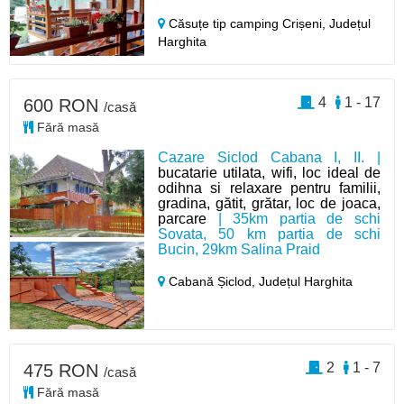
Căsuțe tip camping Crișeni,
Județul
Harghita
4
1 - 17
600 RON
/casă
Fără masă
Cazare Siclod Cabana I, II. |
bucatarie utilata, wifi, loc ideal de
odihna si relaxare pentru familii,
gradina, gătit, grătar, loc de joaca,
parcare
| 35km partia de schi
Sovata, 50 km partia de schi
Bucin, 29km Salina Praid
Cabană Șiclod,
Județul Harghita
2
1 - 7
475 RON
/casă
Fără masă