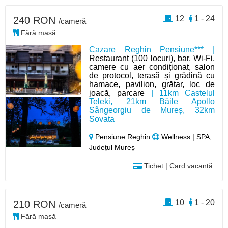
12
1 - 24
240 RON
/cameră
Fără masă
Cazare Reghin Pensiune*** |
Restaurant (100 locuri), bar, Wi-Fi,
camere cu aer condiționat, salon
de protocol, terasă și grădină cu
hamace, pavilion, grătar, loc de
joacă, parcare
| 11km Castelul
Teleki, 21km Băile Apollo
Sângeorgiu de Mureș, 32km
Sovata
Pensiune Reghin
Wellness | SPA,
Județul Mureș
Tichet | Card vacanță
10
1 - 20
210 RON
/cameră
Fără masă