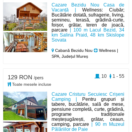
Cazare Bezidu Nou Casa de
Vacanță |
Wellness: Ciubăr;
Bucătărie dotată, sufragerie, living,
șemineu, terasă, grădină-curte,
foișor, grătar, teren de joacă,
parcare
| 100 m Lacul Bezid, 34
km Salina Praid, 48 km Skislope
Sovata
Cabană Bezidu Nou
Wellness |
SPA, Județul Mureș
10
1 - 55
129 RON
/pers
Toate mesele incluse
Cazare Cristuru Secuiesc Crișeni
Camping |
Pentru grupuri și
tabere, bucătărie, sală de mese,
pensiune completă, curte, grădină,
programe tradiționale
meșteșugărești, grătar, ceaun,
camping, parcare
| 90 m Muzeul
Pălăriilor de Paie