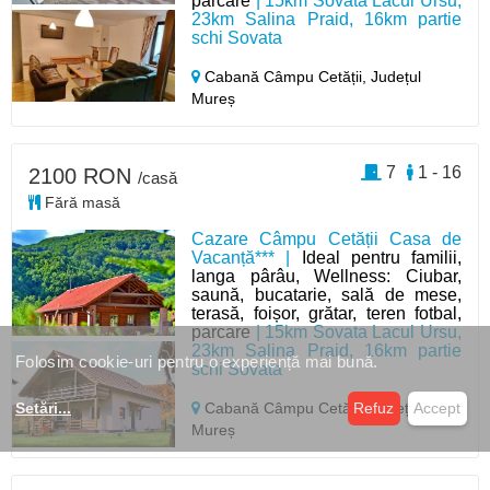
parcare
| 15km Sovata Lacul Ursu,
23km Salina Praid, 16km partie
schi Sovata
Cabană Câmpu Cetății,
Județul
Mureș
7
1 - 16
2100 RON
/casă
Fără masă
Cazare Câmpu Cetății Casa de
Vacanță*** |
Ideal pentru familii,
langa pârâu, Wellness: Ciubar,
saună, bucatarie, sală de mese,
terasă, foișor, grătar, teren fotbal,
parcare
| 15km Sovata Lacul Ursu,
23km Salina Praid, 16km partie
Folosim cookie-uri pentru o experiență mai bună.
schi Sovata
Cabană Câmpu Cetății,
Județul
Setări
...
Refuz
Accept
Mureș