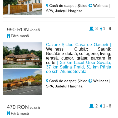
Casă de oaspeți Șiclod
Wellness |
SPA, Județul Harghita
3
1 - 9
990 RON
/casă
Fără masă
Cazare Șiclod Casa de Oaspeți |
Wellness: Ciubăr; Saună;
Bucătărie dotată, sufragerie, living,
terasă, cuptor, grătar, parcare în
curte
| 35 km Lacul Ursu Sovata,
37 km Salina Praid, 51 km Pârtia
de schi Aluniș Sovata
Casă de oaspeți Șiclod
Wellness |
SPA, Județul Harghita
2
1 - 6
470 RON
/casă
Fără masă