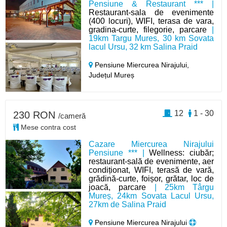
Pensiune & Restaurant *** |
Restaurant-sala de evenimente
(400 locuri), WIFI, terasa de vara,
gradina-curte, filegorie, parcare
|
19km Targu Mures, 30 km Sovata
lacul Ursu, 32 km Salina Praid
Pensiune Miercurea Nirajului,
Județul Mureș
12
1 - 30
230 RON
/cameră
Mese contra cost
Cazare Miercurea Nirajului
Pensiune *** |
Wellness: ciubăr;
restaurant-sală de evenimente, aer
condiționat, WIFI, terasă de vară,
grădină-curte, foișor, grătar, loc de
joacă, parcare
| 25km Târgu
Mureș, 24km Sovata Lacul Ursu,
27km de Salina Praid
Pensiune Miercurea Nirajului