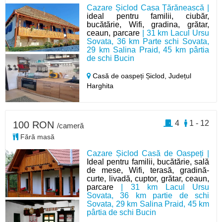
Cazare Șiclod Casa Țărănească |
ideal pentru familii, ciubăr,
bucătărie, Wifi, gradina, grătar,
ceaun, parcare
| 31 km Lacul Ursu
Sovata, 36 km Parte schi Sovata,
29 km Salina Praid, 45 km pârtia
de schi Bucin
Casă de oaspeți Șiclod,
Județul
Harghita
4
1 - 12
100 RON
/cameră
Fără masă
Cazare Șiclod Casă de Oaspeți |
Ideal pentru familii, bucătărie, sală
de mese, Wifi, terasă, gradină-
curte, livadă, cuptor, grătar, ceaun,
parcare
| 31 km Lacul Ursu
Sovata, 36 km partie de schi
Sovata, 29 km Salina Praid, 45 km
pârtia de schi Bucin