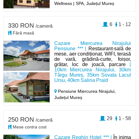
Wellness | SPA, Județul Mureș
6
1 - 12
330 RON
/cameră
Fără masă
Cazare Miercurea Nirajului
Pensiune *** |
Restaurant-sală de
mese, aer condiționat, WIFI, terasă
de vară, grădină-curte, foișor,
grătar, loc de joacă, parcare
|
10km Miercurea Nirajului, 30km
Târgu Mureș, 35km Sovata Lacul
Ursu, 40km Salina Praid
Pensiune Miercurea Nirajului,
Județul Mureș
29
1 - 58
250 RON
/cameră
Mese contra cost
Cazare Reghin Hotel *** |
În inima