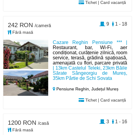
Tichet | Card vacanță
9
1 - 18
242 RON
/cameră
Fără masă
Cazare Reghin Pensiune *** |
Restaurant, bar, Wi-Fi, aer
condiționat, curățenie zilnică, room
service, terasă, grădină spațioasă,
amenajată cu flori, parcare privată
| 13km Castelul Teleki, 23km Băile
Sărate Sângeorgiu de Mureș,
35km Pârtie de Schi Sovata
Pensiune Reghin,
Județul Mureș
Tichet | Card vacanță
3
1 - 16
1200 RON
/casă
Fără masă