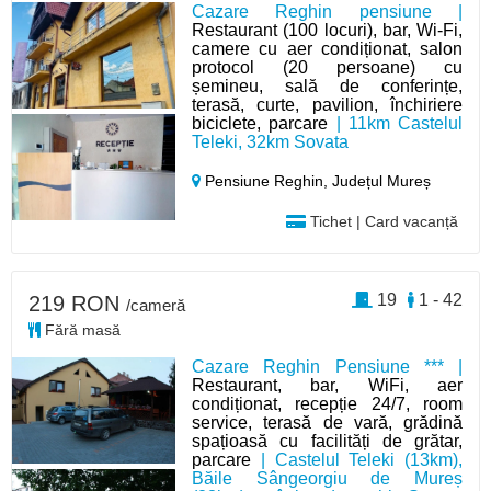
Cazare Reghin pensiune |
Restaurant (100 locuri), bar, Wi-Fi,
camere cu aer condiționat, salon
protocol (20 persoane) cu
șemineu, sală de conferințe,
terasă, curte, pavilion, închiriere
biciclete, parcare
| 11km Castelul
Teleki, 32km Sovata
Pensiune Reghin,
Județul Mureș
Tichet | Card vacanță
19
1 - 42
219 RON
/cameră
Fără masă
Cazare Reghin Pensiune *** |
Restaurant, bar, WiFi, aer
condiționat, recepție 24/7, room
service, terasă de vară, grădină
spațioasă cu facilități de grătar,
parcare
| Castelul Teleki (13km),
Băile Sângeorgiu de Mureș