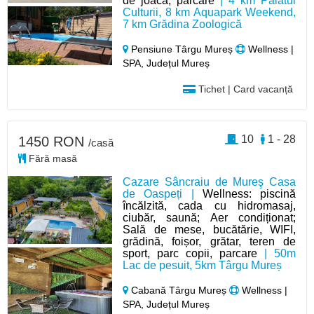
de joacă, parcare
| 4 km Palatul
Culturii, 8 km Aquapark Weekend,
7 km Grădina Zoologică
Pensiune Târgu Mureș
Wellness |
SPA, Județul Mureș
Tichet | Card vacanță
10
1 - 28
1450 RON
/casă
Fără masă
Cazare Sâncraiu de Mureş Casa
de Oaspeți |
Wellness: piscină
încălzită, cada cu hidromasaj,
ciubăr, saună; Aer condiționat;
Sală de mese, bucătărie, WIFI,
grădină, foișor, grătar, teren de
sport, parc copii, parcare
| 50m
Lac de pesuit, 5km Târgu Mureș
Cabană Târgu Mureș
Wellness |
SPA, Județul Mureș