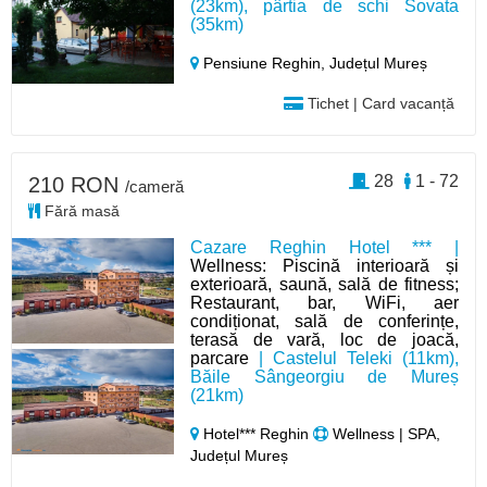
(23km), pârtia de schi Sovata
(35km)
Pensiune Reghin,
Județul Mureș
Tichet | Card vacanță
28
1 - 72
210 RON
/cameră
Fără masă
Cazare Reghin Hotel *** |
Wellness: Piscină interioară și
exterioară, saună, sală de fitness;
Restaurant, bar, WiFi, aer
condiționat, sală de conferințe,
terasă de vară, loc de joacă,
parcare
| Castelul Teleki (11km),
Băile Sângeorgiu de Mureș
(21km)
Hotel*** Reghin
Wellness | SPA,
Județul Mureș