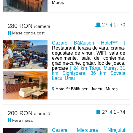
Mureș
27
1 - 70
280 RON
/cameră
Mese contra cost
Cazare Bălăușeri Hotel*** |
Restaurant, terasa de vara, crama-
degustare de vinuri, WIFI, sala de
evenimente, sala de conferinte,
gradina-curte, gratar, loc de joaca,
parcare
| 24 km Târgu Mureș, 31
km Sighișoara, 36 km Sovata
Lacul Ursu
Hotel*** Bălăușeri,
Județul Mureș
27
1 - 74
200 RON
/cameră
Fără masă
Cazare Miercurea Nirajului