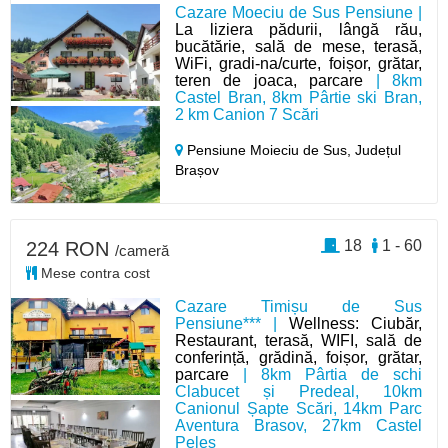
Cazare Moeciu de Sus Pensiune |
La liziera pădurii, lângă rău,
bucătărie, sală de mese, terasă,
WiFi, gradi-na/curte, foișor, grătar,
teren de joaca, parcare
| 8km
Castel Bran, 8km Pârtie ski Bran,
2 km Canion 7 Scări
Pensiune Moieciu de Sus,
Județul
Brașov
18
1 - 60
224 RON
/cameră
Mese contra cost
Cazare Timișu de Sus
Pensiune*** |
Wellness: Ciubăr,
Restaurant, terasă, WIFI, sală de
conferință, grădină, foișor, grătar,
parcare
| 8km Pârtia de schi
Clabucet și Predeal, 10km
Canionul Șapte Scări, 14km Parc
Aventura Brasov, 27km Castel
Peleș