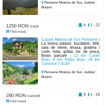
Pensiune Moieciu de Sus,
Județul
Brașov
6
1 - 12
1250 RON
/casă
Fără masă
Cazare Moeciu de Sus Pensiune |
La liziera pădurii, bucătărie, Wifi,
sala de mese, terasa, gradina /
curte, hota, grătar, loc de joaca,
foișor, parcare
| 12 km Castel
Bran, 8 km Pârtia Bran, 28 km
Canionul 7 Scări
Pensiune Moieciu de Sus,
Județul
Brașov
9
1 - 18
280 RON
/cameră
Fără masă