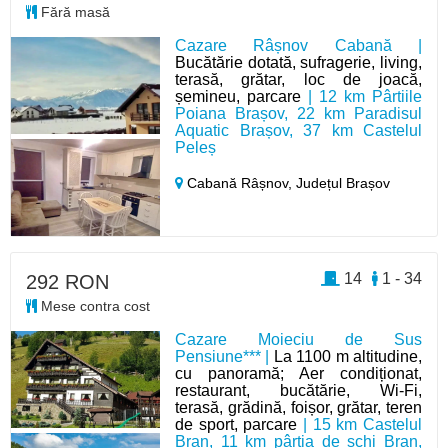
Fără masă
Cazare Râșnov Cabană |
Bucătărie dotată, sufragerie, living,
terasă, grătar, loc de joacă,
șemineu, parcare
| 12 km Pârtiile
Poiana Brașov, 22 km Paradisul
Aquatic Brașov, 37 km Castelul
Peleș
Cabană Râșnov,
Județul Brașov
14
1 - 34
292 RON
Mese contra cost
Cazare Moieciu de Sus
Pensiune*** |
La 1100 m altitudine,
cu panoramă; Aer condiționat,
restaurant, bucătărie, Wi-Fi,
terasă, grădină, foișor, grătar, teren
de sport, parcare
| 15 km Castelul
Bran, 11 km pârtia de schi Bran,