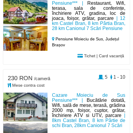
Pensiune*** |
Restaurant, Wifi,
terasa, sala de conferințe,
închiriere ATV, gradina, loc de
joaca, foișor, grătar, parcare
| 12
km Castel Bran, 8 km Pârtia Bran,
28 km Canionul 7 Scări Pensiune
Pensiune Moieciu de Sus,
Județul
Brașov
Tichet | Card vacanță
5
1 - 10
230 RON
/cameră
Mese contra cost
Cazare Moieciu de Sus
Pensiune*** |
Bucătărie dotată,
Wifi, sală de mese, terasă, grădina
2000 mp, foișor, cuptor, grătar,
închiriere ATV si UTV, parcare
|
8km Castel Bran, 8 km Pârtie de
schi Bran, 28km Canionul 7 Scări