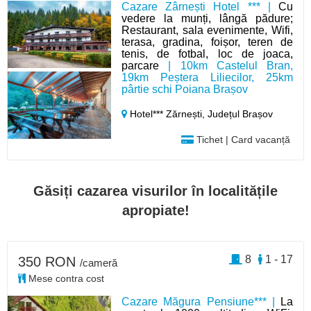
Cazare Zârnești Hotel *** |
Cu
vedere la munți, lângă pădure;
Restaurant, sala evenimente, Wifi,
terasa, gradina, foișor, teren de
tenis, de fotbal, loc de joaca,
parcare
| 10km Castelul Bran,
19km Peștera Liliecilor, 25km
pârtie schi Poiana Brașov
Hotel*** Zărnești,
Județul Brașov
Tichet | Card vacanță
Găsiți cazarea visurilor în localitățile
apropiate!
8
1 - 17
350 RON
/cameră
Mese contra cost
Cazare Măgura Pensiune*** |
La