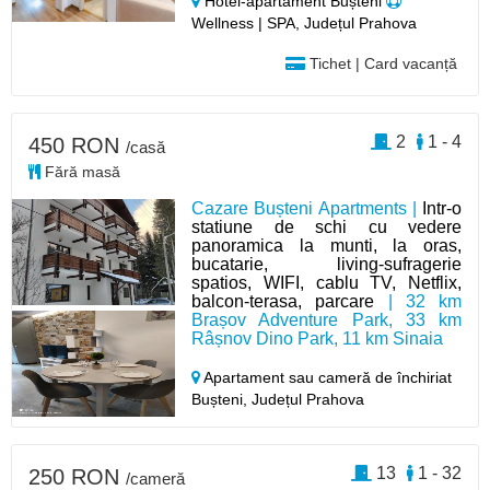
Hotel-apartament Bușteni
Wellness | SPA, Județul Prahova
Tichet | Card vacanță
2
1 - 4
450 RON
/casă
Fără masă
Cazare Bușteni Apartments |
Intr-o
statiune de schi cu vedere
panoramica la munti, la oras,
bucatarie, living-sufragerie
spatios, WIFI, cablu TV, Netflix,
balcon-terasa, parcare
| 32 km
Brașov Adventure Park, 33 km
Râșnov Dino Park, 11 km Sinaia
Apartament sau cameră de închiriat
Bușteni,
Județul Prahova
13
1 - 32
250 RON
/cameră