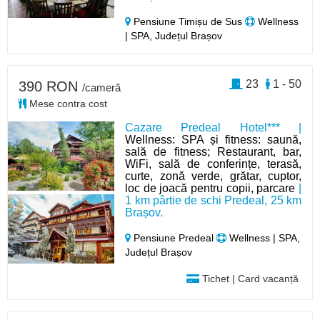
Pensiune Timișu de Sus
Wellness
| SPA, Județul Brașov
23
1 - 50
390 RON
/cameră
Mese contra cost
Cazare Predeal Hotel*** |
Wellness: SPA și fitness: saună,
sală de fitness; Restaurant, bar,
WiFi, sală de conferințe, terasă,
curte, zonă verde, grătar, cuptor,
loc de joacă pentru copii, parcare
|
1 km pârtie de schi Predeal, 25 km
Brașov.
Pensiune Predeal
Wellness | SPA,
Județul Brașov
Tichet | Card vacanță