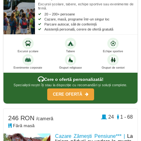
Excursii școlare, tabere, echipe sportive sau evenimente de
firmă.
20 – 200+ persoane
Cazare, masă, programe într-un singur loc
Parcare autocar, săli de conferință
Asistență personală, cerere de ofertă gratuită
Excursii școlare
Tabere
Echipe sportive
Evenimente corporate
Grupuri religioase
Grupuri de seniori
Cere o ofertă personalizată!
Specialiștii noștri îți stau la dispoziție cu recomandări și soluții complete.
CERE OFERTĂ
24
1 - 68
246 RON
/cameră
Fără masă
Cazare Zărnești Pensiune*** |
La