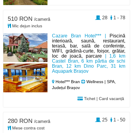
28
1 - 78
510 RON
/cameră
Mic dejun inclus
Cazare Bran Hotel*** |
Piscină
interioară, saună, restaurant,
terasă, bar, sală de conferințe,
WIFI, grădină-curte, foișor, grătar,
loc de joacă, parcare
| 1,6 km
Castel Bran, 6 km pârtia de schi
Bran, 12 km Dino Parc, 31 km
Aquapark Brașov
Hotel*** Bran
Wellness | SPA,
Județul Brașov
Tichet | Card vacanță
25
1 - 50
280 RON
/cameră
Mese contra cost