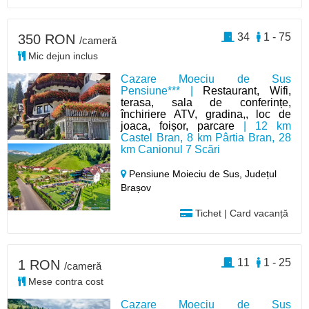
34
1 - 75
350 RON
/cameră
Mic dejun inclus
Cazare Moeciu de Sus
Pensiune*** |
Restaurant, Wifi,
terasa, sala de conferințe,
închiriere ATV, gradina,, loc de
joaca, foișor, parcare
| 12 km
Castel Bran, 8 km Pârtia Bran, 28
km Canionul 7 Scări
Pensiune Moieciu de Sus,
Județul
Brașov
Tichet | Card vacanță
11
1 - 25
1 RON
/cameră
Mese contra cost
Cazare Moeciu de Sus