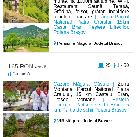
munte, la 1000m altitudine, WiFi,
Restaurant, Saună, Terasă,
Grădină, foișor, grătar, închiriere
biciclete, parcare
| Lângă Parcul
Național Piatra Craiului, 15km
Castel Bran, Peștera Liliecilor,
Poiana Brașov
Pensiune Măgura,
Județul Brașov
25
1 - 50
165 RON
/casă
Cu masă
Cazare Măgura Căsuțe |
Zona
Montana, Parcul National Piatra
Craiului, 15 km Castelul Bran,
Trasee Montane
| Pestera
Liliecilor, Partia de schi Bran 15
km, Partia de schii Poiana Brasov
Vilă Măgura,
Județul Brașov