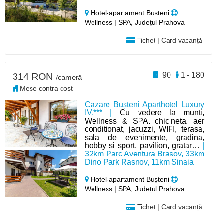
Hotel-apartament Bușteni
Wellness | SPA, Județul Prahova
Tichet | Card vacanță
90
1 - 180
314 RON
/cameră
Mese contra cost
Cazare Bușteni Aparthotel Luxury
IV.*** |
Cu vedere la munti,
Wellness & SPA, chicineta, aer
conditionat, jacuzzi, WIFI, terasa,
sala de evenimente, gradina,
hobby si sport, pavilion, gratar…
|
32km Parc Aventura Brasov, 33km
Dino Park Rasnov, 11km Sinaia
Hotel-apartament Bușteni
Wellness | SPA, Județul Prahova
Tichet | Card vacanță