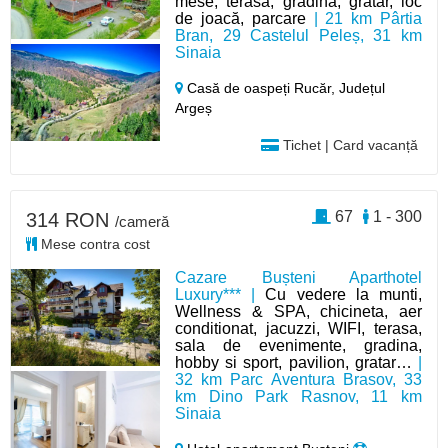
mese, terasa, gradina, grătar, loc
de joacă, parcare
| 21 km Pârtia
Bran, 29 Castelul Peleș, 31 km
Sinaia
Casă de oaspeți Rucăr,
Județul
Argeș
Tichet | Card vacanță
67
1 - 300
314 RON
/cameră
Mese contra cost
Cazare Bușteni Aparthotel
Luxury*** |
Cu vedere la munti,
Wellness & SPA, chicineta, aer
conditionat, jacuzzi, WIFI, terasa,
sala de evenimente, gradina,
hobby si sport, pavilion, gratar…
|
32 km Parc Aventura Brasov, 33
km Dino Park Rasnov, 11 km
Sinaia