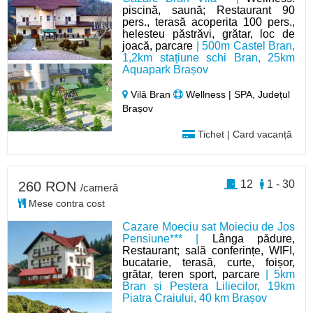
piscină, saună; Restaurant 90
pers., terasă acoperita 100 pers.,
helesteu păstrăvi, grătar, loc de
joacă, parcare
| 500m Castel Bran,
1,2km stațiune schi Bran, 25km
Aquapark Brașov
Vilă Bran
Wellness | SPA, Județul
Brașov
Tichet | Card vacanță
12
1 - 30
260 RON
/cameră
Mese contra cost
Cazare Moeciu sat Moieciu de Jos
Pensiune*** |
Lânga pădure,
Restaurant; sală conferințe, WIFI,
bucatarie, terasă, curte, foișor,
grătar, teren sport, parcare
| 5km
Bran și Peștera Liliecilor, 19km
Piatra Craiului, 40 km Brașov