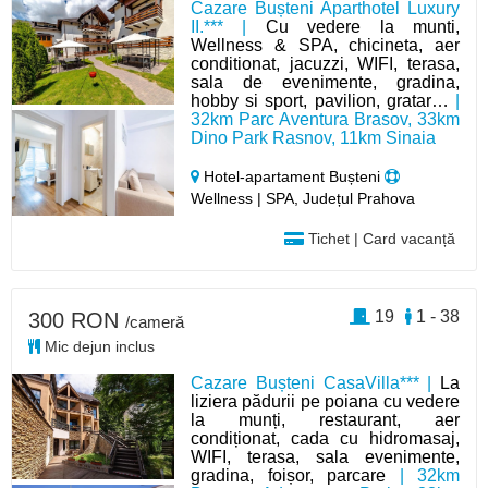
Cazare Bușteni Aparthotel Luxury
II.*** |
Cu vedere la munti,
Wellness & SPA, chicineta, aer
conditionat, jacuzzi, WIFI, terasa,
sala de evenimente, gradina,
hobby si sport, pavilion, gratar…
|
32km Parc Aventura Brasov, 33km
Dino Park Rasnov, 11km Sinaia
Hotel-apartament Bușteni
Wellness | SPA, Județul Prahova
Tichet | Card vacanță
19
1 - 38
300 RON
/cameră
Mic dejun inclus
Cazare Bușteni CasaVilla*** |
La
liziera pădurii pe poiana cu vedere
la munți, restaurant, aer
condiționat, cada cu hidromasaj,
WIFI, terasa, sala evenimente,
gradina, foișor, parcare
| 32km