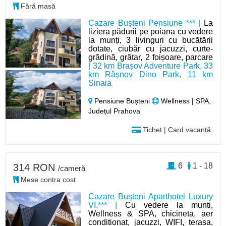
Fără masă
Cazare Bușteni Pensiune *** |
La
liziera pădurii pe poiana cu vedere
la munți, 3 livinguri cu bucătării
dotate, ciubăr cu jacuzzi, curte-
grădină, grătar, 2 foișoare, parcare
| 32 km Brașov Adventure Park, 33
km Râșnov Dino Park, 11 km
Sinaia
Pensiune Bușteni
Wellness | SPA,
Județul Prahova
Tichet | Card vacanță
6
1 - 18
314 RON
/cameră
Mese contra cost
Cazare Bușteni Aparthotel Luxury
VI.*** |
Cu vedere la munti,
Wellness & SPA, chicineta, aer
conditionat, jacuzzi, WIFI, terasa,