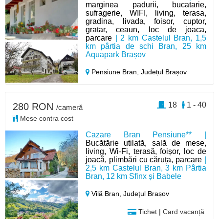
marginea padurii, bucatarie,
sufragerie, WIFI, living, terasa,
gradina, livada, foisor, cuptor,
gratar, ceaun, loc de joaca,
parcare
| 2 km Castelul Bran, 1,5
km pârtia de schi Bran, 25 km
Aquapark Brașov
Pensiune Bran,
Județul Brașov
18
1 - 40
280 RON
/cameră
Mese contra cost
Cazare Bran Pensiune** |
Bucătărie utilată, sală de mese,
living, Wi-Fi, terasă, foișor, loc de
joacă, plimbări cu căruța, parcare
|
2,5 km Castelul Bran, 3 km Pârtia
Bran, 12 km Sfinx și Babele
Vilă Bran,
Județul Brașov
Tichet | Card vacanță