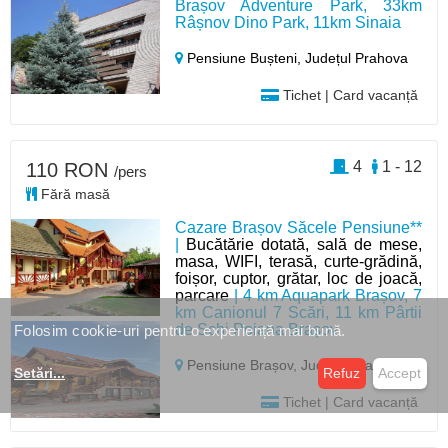
Brașov Adventure Park, 33km
Râșnov Dino Park, 11km Sinaia
Pensiune Bușteni,
Județul Prahova
Tichet | Card vacanță
4
1 - 12
110 RON
/pers
Fără masă
Cazare Brașov Săcele Pensiune**
|
Bucătărie dotată, sală de mese,
masa, WIFI, terasă, curte-grădină,
foișor, cuptor, grătar, loc de joacă,
parcare
| 4 km Aquapark Brașov, 7
km Canionul 7 Scări, 11 km Pârtii
de Schi Poiana Brașov
Folosim cookie-uri pentru o experiență mai bună.
Pensiune Brașov,
Județul Brașov
Setări
...
Refuz
Accept
Tichet | Card vacanță