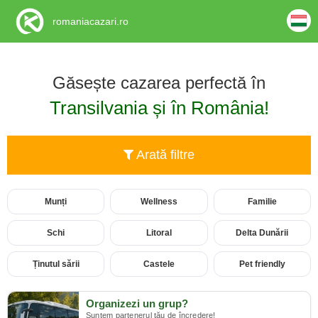
romaniacazari.ro
Găsește cazarea perfectă în
Transilvania și în România!
Arată filtre
Munți
Wellness
Familie
Schi
Litoral
Delta Dunării
Ținutul sării
Castele
Pet friendly
Organizezi un grup?
Suntem partenerul tău de încredere!