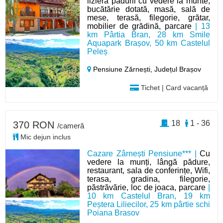
liziera pădurii cu vedere la munte,
bucătărie dotată, masă, sală de
mese, terasă, filegorie, grătar,
mobilier de grădină, parcare
| 13
km Pârtia Bran, 28 km Smile
Aquapark Brașov, 50 km Castelul
Peleș
Pensiune Zărnești,
Județul Brașov
Tichet | Card vacanță
18
1 - 36
370 RON
/cameră
Mic dejun inclus
Cazare Zârnești Pensiune*** |
Cu
vedere la munți, lângă pădure,
restaurant, sala de conferințe, Wifi,
terasa, gradina, filegorie,
păstrăvărie, loc de joaca, parcare
|
10 km Castelul Bran, 19 km
Peștera Liliecilor, 25 km pârtie schi
Poiana Brasov