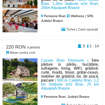
Bran, 1,2km stațiune schi Bran,
25km Aquapark Brașov
Pensiune Bran
Wellness | SPA,
Județul Brașov
Tichet | Card vacanță
5
1 - 14
220 RON
/cameră
Mese contra cost
Cazare Bran Pensiune |
Între
pădure si pârâu, bucătărie,
sufragerie, living, WIFI, grădină-
curte, livadă, foișor, grătar-ceaun,
mobilier de grădină, loc de joacă,
parcare
| 500 m Castelul Bran, 1,2
km Stațiune schi Bran, 25 km
Aquapark Brașov
Pensiune Bran,
Județul Brașov