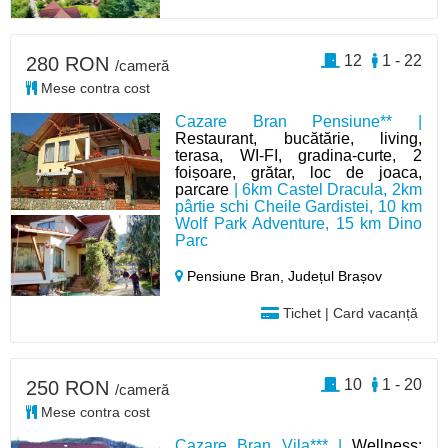
12
1 - 22
280 RON
/cameră
Mese contra cost
Cazare Bran Pensiune** |
Restaurant, bucătărie, living,
terasa, WI-FI, gradina-curte, 2
foișoare, grătar, loc de joaca,
parcare
| 6km Castel Dracula, 2km
pârtie schi Cheile Gardistei, 10 km
Wolf Park Adventure, 15 km Dino
Parc
Pensiune Bran,
Județul Brașov
Tichet | Card vacanță
10
1 - 20
250 RON
/cameră
Mese contra cost
Cazare Bran Vila*** |
Wellness: