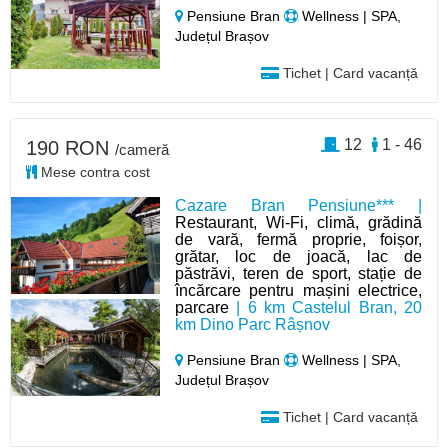
Pensiune Bran
Wellness | SPA,
Județul Brașov
Tichet | Card vacanță
12
1 - 46
190 RON
/cameră
Mese contra cost
Cazare Bran Pensiune*** |
Restaurant, Wi-Fi, climă, grădină
de vară, fermă proprie, foișor,
grătar, loc de joacă, lac de
păstrăvi, teren de sport, stație de
încărcare pentru mașini electrice,
parcare
| 6 km Castelul Bran, 20
km Dino Parc Râșnov
Pensiune Bran
Wellness | SPA,
Județul Brașov
Tichet | Card vacanță