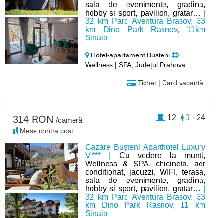
sala de evenimente, gradina,
hobby si sport, pavilion, gratar…
|
32 km Parc Aventura Brasov, 33
km Dino Park Rasnov, 11km
Sinaia
Hotel-apartament Bușteni
Wellness | SPA, Județul Prahova
Tichet | Card vacanță
12
1 - 24
314 RON
/cameră
Mese contra cost
Cazare Bușteni Aparthotel Luxury
V.*** |
Cu vedere la munti,
Wellness & SPA, chicineta, aer
conditionat, jacuzzi, WIFI, terasa,
sala de evenimente, gradina,
hobby si sport, pavilion, gratar…
|
32 km Parc Aventura Brasov, 33
km Dino Park Rasnov, 11 km
Sinaia