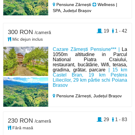
Pensiune Zărnești
Wellness |
SPA, Județul Brașov
19
1 - 42
300 RON
/cameră
Mic dejun inclus
Cazare Zărnești Pensiune*** |
La
1050m altitudine in Parcul
National Piatra Craiului,
restaurant, bucătărie, Wifi, terasa,
gradina, grătar, parcare
| 15 km
Castel Bran, 19 km Peștera
Liliecilor, 29 km pârtie schi Poiana
Brasov
Pensiune Zărnești,
Județul Brașov
29
1 - 83
230 RON
/cameră
Fără masă