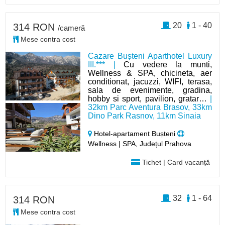
20
1 - 40
314 RON
/cameră
Mese contra cost
Cazare Bușteni Aparthotel Luxury
III.*** |
Cu vedere la munti,
Wellness & SPA, chicineta, aer
conditionat, jacuzzi, WIFI, terasa,
sala de evenimente, gradina,
hobby si sport, pavilion, gratar…
|
32km Parc Aventura Brasov, 33km
Dino Park Rasnov, 11km Sinaia
Hotel-apartament Bușteni
Wellness | SPA, Județul Prahova
Tichet | Card vacanță
32
1 - 64
314 RON
Mese contra cost