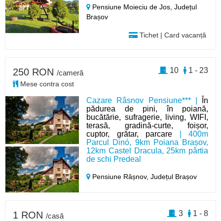
Pensiune Moieciu de Jos,
Județul
Brașov
Tichet | Card vacanță
10
1 - 23
250 RON
/cameră
Mese contra cost
Cazare Râsnov Pensiune*** |
În
pădurea de pini, în poiană,
bucătărie, sufragerie, living, WIFI,
terasă, gradină-curte, foișor,
cuptor, grătar, parcare
| 400m
Parcul Dinó, 9km Poiana Brașov,
12km Castel Dracula, 25km pârtia
de schi Predeal
Pensiune Râșnov,
Județul Brașov
3
1 - 8
1 RON
/casă