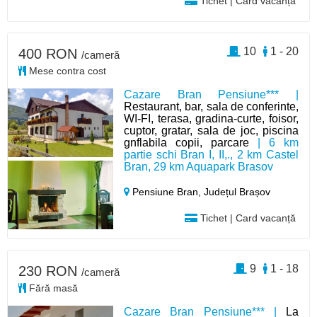
Tichet | Card vacanță
10
1 - 20
400 RON
/cameră
Mese contra cost
Cazare Bran Pensiune*** |
Restaurant, bar, sala de conferinte,
WI-FI, terasa, gradina-curte, foisor,
cuptor, gratar, sala de joc, piscina
gnflabila copii, parcare
| 6 km
partie schi Bran I, II,., 2 km Castel
Bran, 29 km Aquapark Brasov
Pensiune Bran,
Județul Brașov
Tichet | Card vacanță
9
1 - 18
230 RON
/cameră
Fără masă
Cazare Bran Pensiune*** |
La