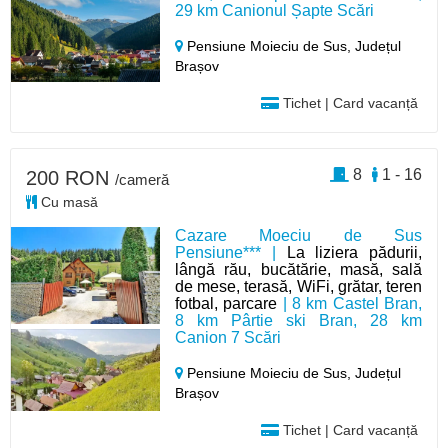
29 km Canionul Șapte Scări
Pensiune Moieciu de Sus,
Județul
Brașov
Tichet | Card vacanță
8
1 - 16
200 RON
/cameră
Cu masă
Cazare Moeciu de Sus
Pensiune*** |
La liziera pădurii,
lângă rău, bucătărie, masă, sală
de mese, terasă, WiFi, grătar, teren
fotbal, parcare
| 8 km Castel Bran,
8 km Pârtie ski Bran, 28 km
Canion 7 Scări
Pensiune Moieciu de Sus,
Județul
Brașov
Tichet | Card vacanță