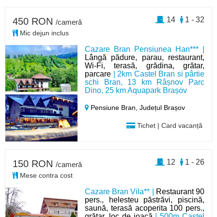
14
1 - 32
450 RON
/cameră
Mic dejun inclus
Cazare Bran Pensiunea Han*** |
Lângă pădure, parau, restaurant,
Wi-Fi, terasă, grădina, grătar,
parcare
| 2km Castel Bran si pârtie
schi Bran, 13 km Râșnov Parc
Dino, 25 km Aquapark Brașov
Pensiune Bran,
Județul Brașov
Tichet | Card vacanță
12
1 - 26
150 RON
/cameră
Mese contra cost
Cazare Bran Vila** |
Restaurant 90
pers., helesteu păstrăvi, piscină,
saună, terasă acoperita 100 pers.,
grătar, loc de joacă
| 500m Castel