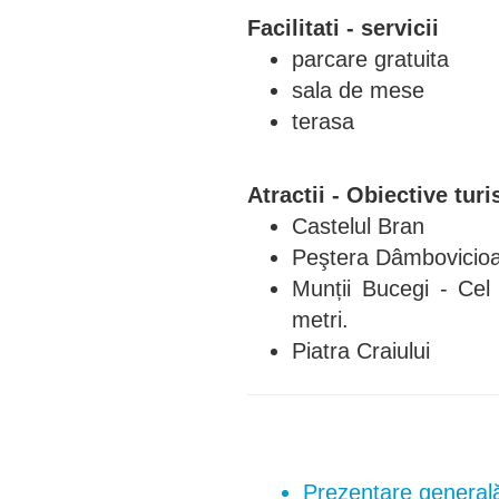
Facilitati - servicii
parcare gratuita
sala de mese
terasa
Atractii - Obiective turi
Castelul Bran
Peştera Dâmbovicio
Munții Bucegi - Cel
metri.
Piatra Craiului
Prezentare generală 