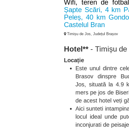
Wifi, teren de fotba
Șapte Scări, 4 km P
Peleș, 40 km Gondol
Castelul Bran
Timișu de Jos, Județul Brașov
Hotel**
- Timișu de
Locație
Este unul dintre cel
Brasov dinspre Buc
Jos, situată la 4.9
mers pe jos de Biseri
de acest hotel veți 
Aici sunteti intampin
locul ideal unde pu
inconjurati de peisaj