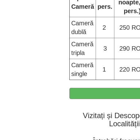
noapte,
Cameră
pers.
pers.
Cameră
2
250 R
dublă
Cameră
3
290 R
tripla
Cameră
1
220 R
single
Vizitați și Descop
Localități