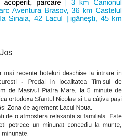
l acoperit, parcare
| 3 km Canionul
arc Aventura Brasov, 36 km Castelul
a Sinaia, 42 Lacul Țigănești, 45 km
 Jos
e mai recente hoteluri deschise la intrare in
uresti - Predal in localitatea Timisul de
 km de Masivul Piatra Mare, la 5 minute de
ca ortodoxa Sfantul Nicolae si La câțiva pași
găsi Zona de agrement Lacul Noua.
ati de o atmosfera relaxanta si familiala. Este
teti petrece un minunat concediu la munte,
e minunate.