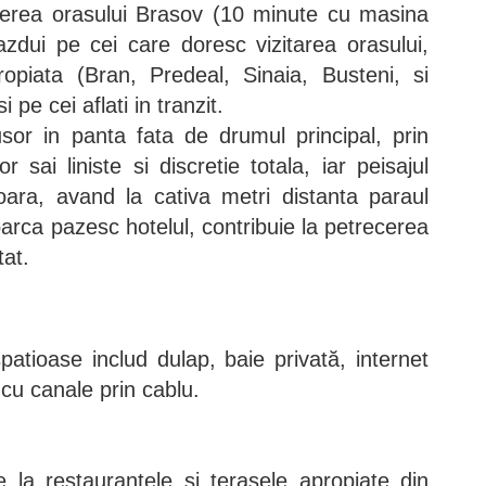
pierea orasului Brasov (10 minute cu masina
zdui pe cei care doresc vizitarea orasului,
piata (Bran, Predeal, Sinaia, Busteni, si
 pe cei aflati in tranzit.
usor in panta fata de drumul principal, prin
r sai liniste si discretie totala, iar peisajul
njoara, avand la cativa metri distanta paraul
parca pazesc hotelul, contribuie la petrecerea
tat.
patioase includ dulap, baie privată, internet
 cu canale prin cablu.
e la restaurantele si terasele apropiate din