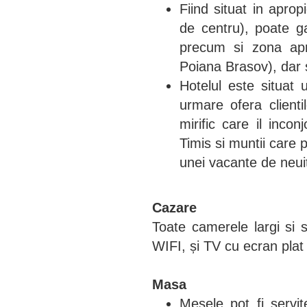
Fiind situat in apro
de centru), poate ga
precum si zona apro
Poiana Brasov), dar si
Hotelul este situat 
urmare ofera clientilo
mirific care il inco
Timis si muntii care 
unei vacante de neui
Cazare
Toate camerele largi si s
WIFI, și TV cu ecran plat
Masa
Mesele pot fi servit