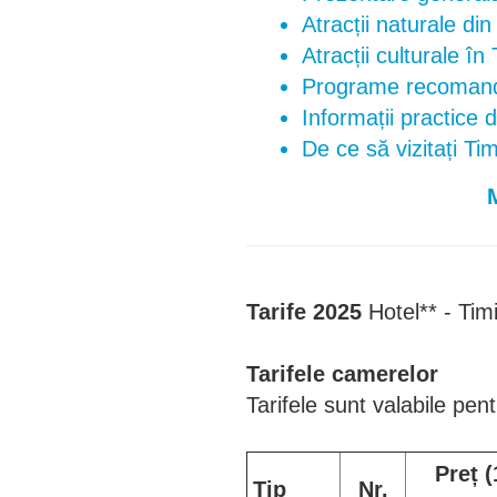
Atracții naturale di
Atracții culturale în
Programe recomand
Informații practice
De ce să vizitați Ti
Tarife 2025
Hotel** - Tim
Tarifele camerelor
Tarifele sunt valabile pent
Preț (
Tip
Nr.