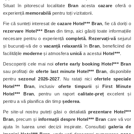
Situat în pitorescul localitate
Bran
acesta
cazare
oferă o
experiență
memorabilă
pentru toți vizitatorii.
Fie că sunteți interesat de
cazare Hotel*** Bran
, fie că doriți o
rezervare Hotel*** Bran
din timp, aici găsiți toate informațiile
necesare pentru o experiență
completă. Rezervați-vă
sejurul
și bucurați-vă de o
vacanță relaxantă
în
Bran
, beneficiind de
facilitățile
moderne
și atmosfera
unică
a acestui
Hotel***
.
Descoperiți cele mai noi
oferte early booking Hotel*** Bran
sau profitați de
oferte last minute Hotel*** Bran
, disponibile
pentru
sezonul 2026-2027
. Nu ratați nici
ofertele speciale
Hotel*** Bran
, inclusiv
oferte timpurii
și
First Minute
Hotel*** Bran
, pentru un raport
calitate-preț
excelent și
pentru a vă planifica din timp
șederea
.
Pe site-ul nostru puteți găsi o detaliată
prezentare Hotel***
Bran
, precum și
informații despre Hotel*** Bran
care vă vor
ajuta în luarea unei decizii inspirate. Consultați
galeria de