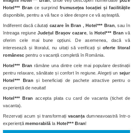
imagini Hotel*** Bran
, unde veți descoperi numeroase
poze
Hotel*** Bran
ce surprind
frumusețea locației și facilitățile
disponibile, pentru a vă face o idee despre ce vă așteaptă.
Indiferent dacă căutați
cazare în Bran , Hotel*** Bran
, sau în
întreaga regiune
Județul Brașov cazare
, la
Hotel*** Bran
vă
oferim cele mai bune opțiuni. De asemenea, dacă vă
interesează și litoralul, nu uitați să verificați și
oferte litoral
românesc
pentru o vacanță completă în România.
Hotel*** Bran
rămâne una dintre cele mai populare destinații
pentru relaxare, sănătate și confort în regiune. Alegeți un
sejur
Hotel*** Bran
și beneficiați de pachete atractive pentru o
experiență de neuitat!
Hotel*** Bran
accepta plata cu card de vacanta (tichet de
vacanta).
Rezervați acum și transformați
vacanța
dumneavoastră într-o
experiență
memorabilă
la
Hotel*** Bran
!