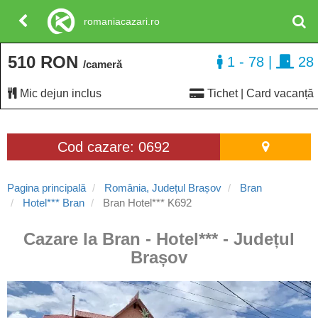
romaniacazari.ro
510 RON
1 - 78
|
28
/cameră
Mic dejun inclus
Tichet | Card vacanță
Cod cazare: 0692
Pagina principală
România, Județul Brașov
Bran
Hotel*** Bran
Bran Hotel*** K692
Cazare la Bran - Hotel*** - Județul
Brașov