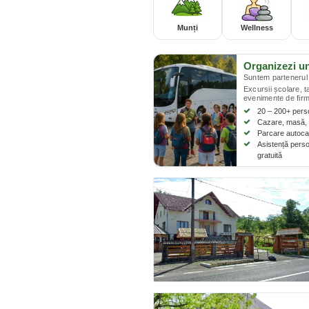
Munți
Wellness
Organizezi u
Suntem partenerul 
Excursii școlare, 
evenimente de firm
20 – 200+ per
Cazare, masă, 
Parcare autocar
Asistență perso
gratuită