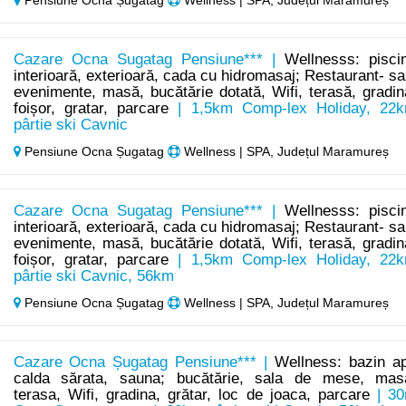
Pensiune Ocna Șugatag
Wellness | SPA, Județul Maramureș
Cazare Ocna Sugatag Pensiune*** |
Wellnesss: pisci
interioară, exterioară, cada cu hidromasaj; Restaurant- sa
evenimente, masă, bucătărie dotată, Wifi, terasă, gradin
foișor, gratar, parcare
| 1,5km Comp-lex Holiday, 22
pârtie ski Cavnic
Pensiune Ocna Șugatag
Wellness | SPA, Județul Maramureș
Cazare Ocna Sugatag Pensiune*** |
Wellnesss: pisci
interioară, exterioară, cada cu hidromasaj; Restaurant- sa
evenimente, masă, bucătărie dotată, Wifi, terasă, gradin
foișor, gratar, parcare
| 1,5km Comp-lex Holiday, 22
pârtie ski Cavnic, 56km
Pensiune Ocna Șugatag
Wellness | SPA, Județul Maramureș
Cazare Ocna Șugatag Pensiune*** |
Wellness: bazin a
calda sărata, sauna; bucătărie, sala de mese, mas
terasa, Wifi, gradina, grătar, loc de joaca, parcare
| 3