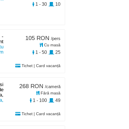
1 - 30
10
 -
105 RON
/pers
nt
Cu masă
tu
km
1 - 50
25
Tichet | Card vacanță
si
268 RON
/cameră
de
Fără masă
a,
a,
1 - 100
49
Tichet | Card vacanță