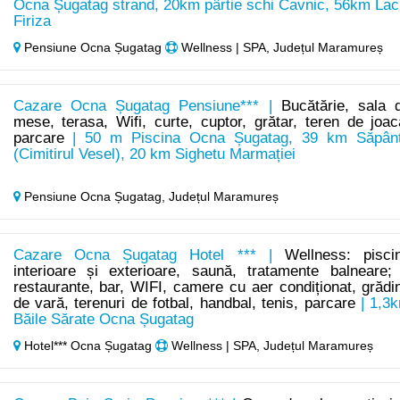
Ocna Șugatag strand, 20km pârtie schi Cavnic, 56km Lac
Firiza
Pensiune Ocna Șugatag
Wellness | SPA, Județul Maramureș
Cazare Ocna Șugatag Pensiune*** |
Bucătărie, sala 
mese, terasa, Wifi, curte, cuptor, grătar, teren de joac
parcare
| 50 m Piscina Ocna Șugatag, 39 km Săpân
(Cimitirul Vesel), 20 km Sighetu Marmației
Pensiune Ocna Șugatag,
Județul Maramureș
Cazare Ocna Șugatag Hotel *** |
Wellness: pisci
interioare și exterioare, saună, tratamente balneare;
restaurante, bar, WIFI, camere cu aer condiționat, grădi
de vară, terenuri de fotbal, handbal, tenis, parcare
| 1,3
Băile Sărate Ocna Șugatag
Hotel*** Ocna Șugatag
Wellness | SPA, Județul Maramureș