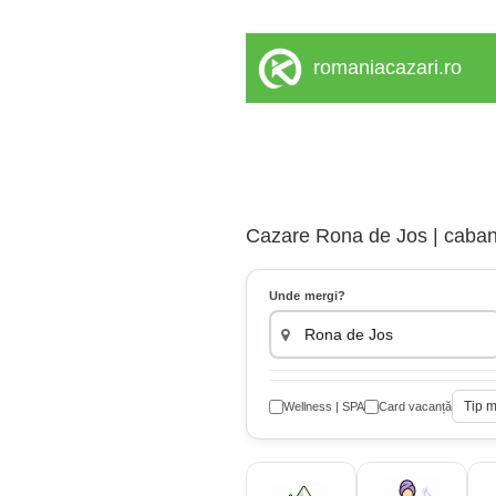
romaniacazari.ro
Cazare Rona de Jos | cabana,
Unde mergi?
Tip 
Wellness | SPA
Card vacanță