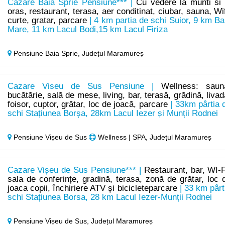
Cazare Baia Sprie Pensiune*** |
Cu vedere la munti si 
oras, restaurant, terasa, aer conditinat, ciubar, sauna, Wif
curte, gratar, parcare
| 4 km partia de schi Suior, 9 km Ba
Mare, 11 km Lacul Bodi,15 km Lacul Firiza
Pensiune Baia Sprie,
Județul Maramureș
Cazare Viseu de Sus Pensiune |
Wellness: saun
bucătărie, sală de mese, living, bar, terasă, grădină, livad
foisor, cuptor, grătar, loc de joacă, parcare
| 33km pârtia 
schi Stațiunea Borșa, 28km Lacul Iezer și Munții Rodnei
Pensiune Vișeu de Sus
Wellness | SPA, Județul Maramureș
Cazare Vișeu de Sus Pensiune*** |
Restaurant, bar, WI-F
sala de conferințe, gradină, terasa, zonă de grătar, loc 
joaca copii, închiriere ATV și bicicleteparcare
| 33 km pârt
schi Stațiunea Borsa, 28 km Lacul Iezer-Munții Rodnei
Pensiune Vișeu de Sus,
Județul Maramureș