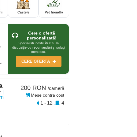
ii
Castele
Pet friendly
Cere o ofertă
personalizată!
Specialiștii noștri îți stau la
e
dispoziție cu recomandări și soluții
complete.
CERE OFERTĂ
ri
ă,
200 RON
/cameră
e
|
Mese contra cost
km
1 - 12
4