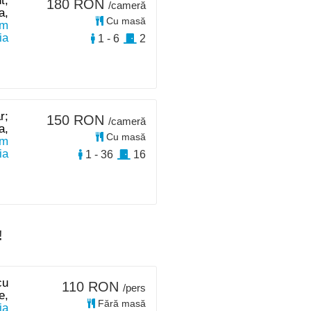
t,
180 RON
/cameră
a,
Cu masă
km
ia
1 - 6
2
r;
150 RON
/cameră
a,
Cu masă
km
ia
1 - 36
16
!
cu
110 RON
/pers
e,
Fără masă
ia