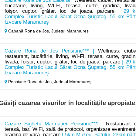
Cazare Rona de Jos Cabană |
Wellness: ciubar; restauran
bucătărie, living, WI-FI, terasa, curte, gradina, livad
foișor, cuptor, grătar, loc de joaca, parcare
| 29 
Complex Turistic Lacul Sărat Ocna Șugatag, 55 km Pârt
Izvoare Maramureș
Cabană Rona de Jos,
Județul Maramureș
Cazare Rona de Jos Pensiune*** |
Wellness: ciuba
restaurant, bucătărie, living, WI-FI, terasa, curte, gradin
livada, foișor, cuptor, grătar, loc de joaca, parcare
| 29 
Complex Turistic Lacul Sărat Ocna Șugatag, 55 km Pârt
Izvoare Maramureș
Pensiune Rona de Jos,
Județul Maramureș
Găsiți cazarea visurilor în localitățile apropiate
Cazare Sighetu Marmației Pensiune*** |
Restaurant 
terasă, bar, WiFi, sală de protocol, organizare eveniment
gradina de vara, parcare
| 5km Muzeul Satului, 23km pârt