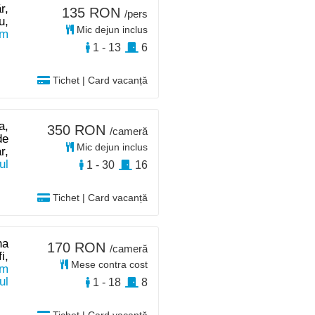
r,
135 RON
/pers
u,
Mic dejun inclus
km
1 - 13
6
Tichet | Card vacanță
a,
350 RON
/cameră
de
Mic dejun inclus
r,
ul
1 - 30
16
Tichet | Card vacanță
na
170 RON
/cameră
i,
Mese contra cost
m
ul
1 - 18
8