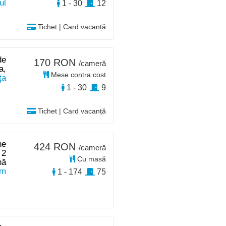
ul
1 - 30
12
Tichet | Card vacanță
de
170 RON
/cameră
a,
Mese contra cost
ța
1 - 30
9
Tichet | Card vacanță
ne
424 RON
/cameră
 2
Cu masă
nă
km
1 - 174
75