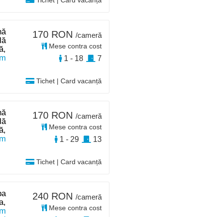
Tichet | Card vacanță
nă
170 RON
/cameră
lă
Mese contra cost
ă,
km
1 - 18
7
Tichet | Card vacanță
nă
170 RON
/cameră
lă
Mese contra cost
ă,
km
1 - 29
13
Tichet | Card vacanță
pa
240 RON
/cameră
a,
Mese contra cost
0m