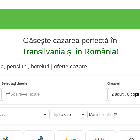
Găsește cazarea perfectă în
Transilvania și în România!
 pensiuni, hoteluri | oferte cazare
Selectați datele
Oaspeți
Sosire
—
Plecare
2 adulți, 0 copii
masă
Tip cazare
Mai multe filtre