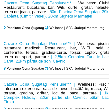
Cazare Ocna Șugatag Pensiune*** |
Wellness: Ciubă
Restaurant, bucătărie, bar, Wifi, curte, grătar, helește
teren de joaca, parcare
| 50m Piscina Ocna Șugatag, 39
Săpânța (Cimitir Vesel), 20km Sighetu Marmației
Pensiune Ocna Șugatag
Wellness | SPA, Județul Maramureș
Cazare Ocna Șugatag Pensiune*** |
Wellness: piscin
tratament medical; Restaurant, bar, WIFI, sală 
conferinte, terasă, gradina-curte, foișor, cuptor, grăta
teren de sport, parcare
| 2,5km Complex Turistic Lac
Sărat, 22km pârtia de schi Cavnic
Pensiune Ocna Șugatag
Wellness | SPA, Județul Maramureș
Cazare Ocna Șugatag Pensiune*** |
Wellness: Pisci
interioara-exterioara, sala de mese, bucătărie, masa, Wif
terasa, gradina, grătar, loc de joaca, parcare
| 1k
Complex Holiday, 22km pârtie ski Cavnic, 56km Lac
Firiza