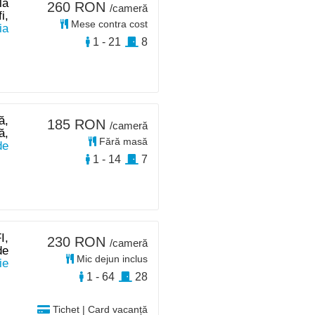
la
260 RON
/cameră
i,
Mese contra cost
ia
1 - 21
8
ă,
185 RON
/cameră
ă,
Fără masă
de
1 - 14
7
I,
230 RON
/cameră
de
Mic dejun inclus
ie
1 - 64
28
Tichet | Card vacanță