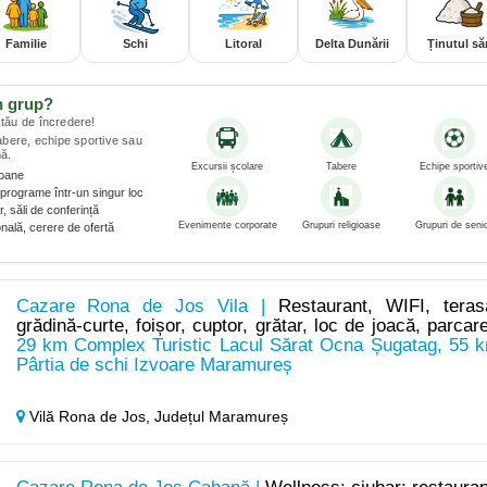
Familie
Schi
Litoral
Delta Dunării
Ținutul săr
n grup?
tău de încredere!
tabere, echipe sportive sau
ă.
Excursii școlare
Tabere
Echipe sportiv
soane
programe într-un singur loc
, săli de conferință
Evenimente corporate
Grupuri religioase
Grupuri de senio
nală, cerere de ofertă
Cazare Rona de Jos Vila |
Restaurant, WIFI, teras
grădină-curte, foișor, cuptor, grătar, loc de joacă, parcar
29 km Complex Turistic Lacul Sărat Ocna Șugatag, 55 
Pârtia de schi Izvoare Maramureș
Vilă Rona de Jos,
Județul Maramureș