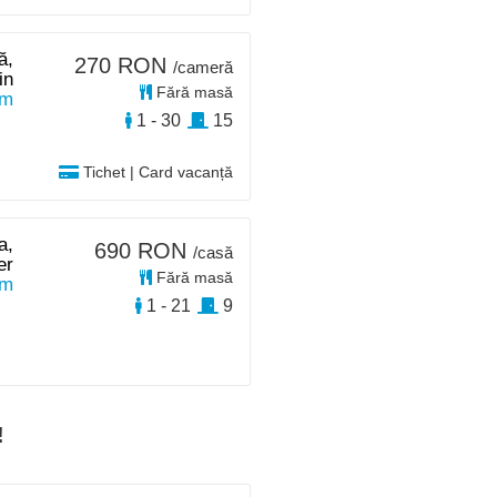
ă,
270 RON
/cameră
in
Fără masă
km
1 - 30
15
Tichet | Card vacanță
a,
690 RON
/casă
er
Fără masă
km
1 - 21
9
!