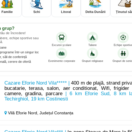
Familie
Schi
Litoral
Delta Dunării
Ținutul săr
n grup?
tău de încredere!
tabere, echipe sportive sau
ă.
Excursii școlare
Tabere
Echipe sportiv
soane
programe într-un singur loc
, săli de conferință
Evenimente corporate
Grupuri religioase
Grupuri de senio
nală, cerere de ofertă
Cazare Eforie Nord Vila***** |
400 m de plajă, strand priva
bucatarie, terasa, salon, aer conditionat, Wifi, frigider 
camere, gradina, parcare
| 6 km Eforie Sud, 8 km l
Techirghiol, 19 km Costinesti
Vilă Eforie Nord,
Județul Constanța