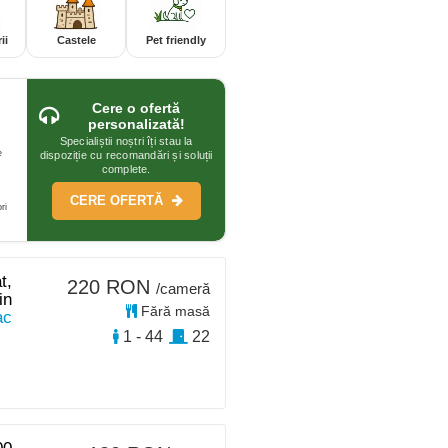
ii
Castele
Pet friendly
Cere o ofertă
personalizată!
Specialiștii noștri îți stau la
e
dispoziție cu recomandări și soluții
complete.
CERE OFERTĂ
ri
t,
220 RON
/cameră
in
Fără masă
ac
1 - 44
22