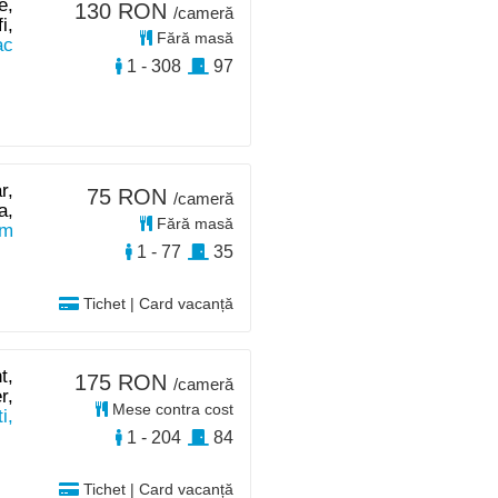
e,
130 RON
/cameră
i,
Fără masă
ac
1 - 308
97
r,
75 RON
/cameră
a,
Fără masă
km
1 - 77
35
Tichet | Card vacanță
t,
175 RON
/cameră
r,
Mese contra cost
i,
1 - 204
84
Tichet | Card vacanță