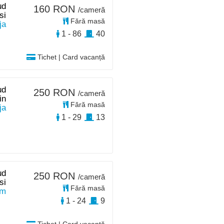
ud
160 RON
/cameră
si
Fără masă
ja
1 - 86
40
Tichet | Card vacanță
ud
250 RON
/cameră
in
Fără masă
ja
1 - 29
13
ud
250 RON
/cameră
si
Fără masă
0m
1 - 24
9