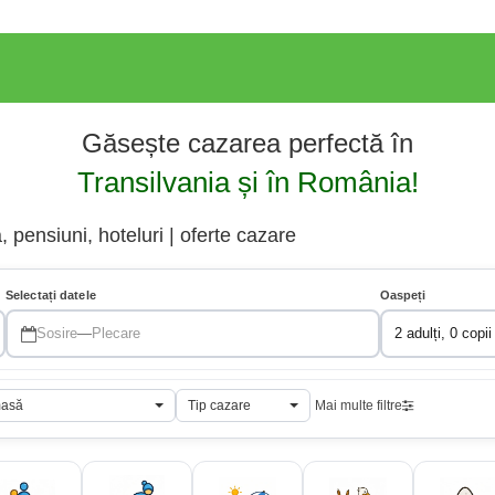
Găsește cazarea perfectă în
Transilvania și în România!
 pensiuni, hoteluri | oferte cazare
Selectați datele
Oaspeți
Sosire
—
Plecare
2 adulți, 0 copii
masă
Tip cazare
Mai multe filtre