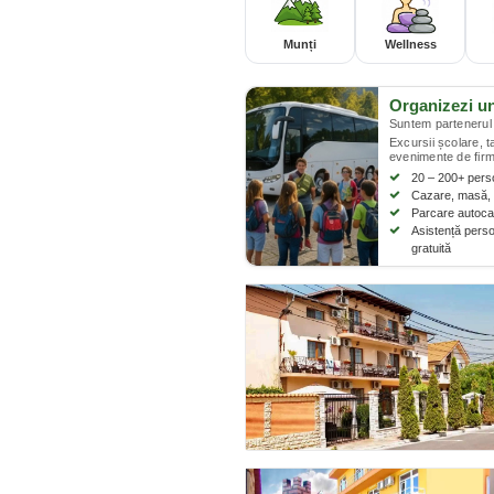
Munți
Wellness
Organizezi u
Suntem partenerul 
Excursii școlare, 
evenimente de firm
20 – 200+ per
Cazare, masă, 
Parcare autocar
Asistență perso
gratuită