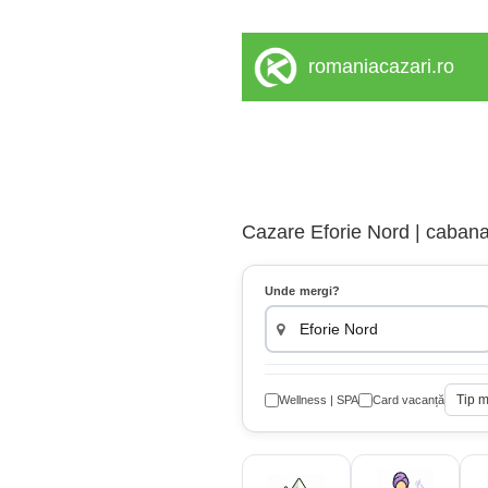
romaniacazari.ro
Cazare Eforie Nord | cabana,
Unde mergi?
Tip 
Wellness | SPA
Card vacanță