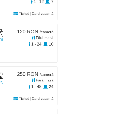
1 - 12
7
Tichet | Card vacanță
g,
120 RON
/cameră
e,
Fără masă
km
1 - 24
10
r,
250 RON
/cameră
a,
Fără masă
e,
1 - 48
24
Tichet | Card vacanță