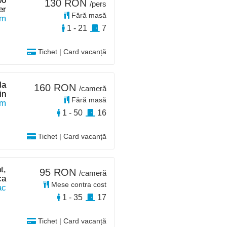
00
130 RON
/pers
er
Fără masă
km
1 - 21
7
Tichet | Card vacanță
la
160 RON
/cameră
in
Fără masă
km
1 - 50
16
Tichet | Card vacanță
t,
95 RON
/cameră
ca
Mese contra cost
ac
1 - 35
17
Tichet | Card vacanță