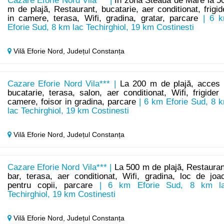
Cazare Eforie Nord Vila*** |
In zona Steaua de Mare la 5
m de plajă, Restaurant, bucatarie, aer conditionat, frigid
in camere, terasa, Wifi, gradina, gratar, parcare
| 6 
Eforie Sud, 8 km lac Techirghiol, 19 km Costinesti
Vilă Eforie Nord,
Județul Constanța
Cazare Eforie Nord Vila*** |
La 200 m de plajă, acces 
bucatarie, terasa, salon, aer conditionat, Wifi, frigider 
camere, foisor in gradina, parcare
| 6 km Eforie Sud, 8 
lac Techirghiol, 19 km Costinesti
Vilă Eforie Nord,
Județul Constanța
Cazare Eforie Nord Vila*** |
La 500 m de plajă, Restauran
bar, terasa, aer conditionat, Wifi, gradina, loc de joa
pentru copii, parcare
| 6 km Eforie Sud, 8 km l
Techirghiol, 19 km Costinesti
Vilă Eforie Nord,
Județul Constanța