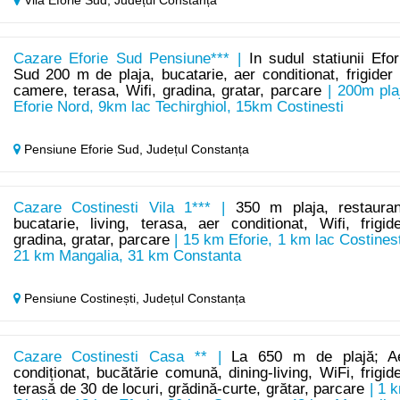
Vilă Eforie Sud,
Județul Constanța
Cazare Eforie Sud Pensiune*** |
In sudul statiunii Efor
Sud 200 m de plaja, bucatarie, aer conditionat, frigider 
camere, terasa, Wifi, gradina, gratar, parcare
| 200m pla
Eforie Nord, 9km lac Techirghiol, 15km Costinesti
Pensiune Eforie Sud,
Județul Constanța
Cazare Costinesti Vila 1*** |
350 m plaja, restauran
bucatarie, living, terasa, aer conditionat, Wifi, frigide
gradina, gratar, parcare
| 15 km Eforie, 1 km lac Costinest
21 km Mangalia, 31 km Constanta
Pensiune Costinești,
Județul Constanța
Cazare Costinesti Casa ** |
La 650 m de plajă; A
condiționat, bucătărie comună, dining-living, WiFi, frigide
terasă de 30 de locuri, grădină-curte, grătar, parcare
| 1 