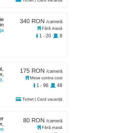
Tichet | Card vacanță
ie
340 RON
/cameră
in
Fără masă
ja
1 - 20
8
t,
175 RON
/cameră
r,
Mese contra cost
i,
1 - 96
48
Tichet | Card vacanță
er
80 RON
/cameră
r,
Fără masă
km