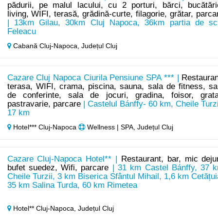
pădurii, pe malul lacului, cu 2 porturi, bărci, bucătări
living, WIFI, terasă, grădină-curte, filagorie, grătar, parca
| 13km Gilau, 30km Cluj Napoca, 36km partia de sc
Feleacu
Cabană Cluj-Napoca,
Județul Cluj
Cazare Cluj Napoca Ciurila Pensiune SPA *** |
Restauran
terasa, WIFI, crama, piscina, sauna, sala de fitness, sa
de conferinte, sala de jocuri, gradina, foisor, grata
pastravarie, parcare
| Castelul Bánffy- 60 km, Cheile Turzi
17 km
Hotel*** Cluj-Napoca
Wellness | SPA, Județul Cluj
Cazare Cluj-Napoca Hotel** |
Restaurant, bar, mic deju
bufet suedez, Wifi, parcare
| 31 km Castel Bánffy, 37 
Cheile Turzii, 3 km Biserica Sfântul Mihail, 1,6 km Cetățui
35 km Salina Turda, 60 km Rimetea
Hotel** Cluj-Napoca,
Județul Cluj