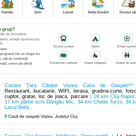
Familie
Schi
Litoral
Delta Dunării
Ținutul săr
n grup?
tău de încredere!
tabere, echipe sportive sau
ă.
Excursii școlare
Tabere
Echipe sportiv
soane
programe într-un singur loc
, săli de conferință
Evenimente corporate
Grupuri religioase
Grupuri de senio
nală, cerere de ofertă
Cazare Țara Călatei Viștea Casa de Oaspeti**
Restaurant, bucatarie, WIFI, terasa, gradina-curte, foișo
cuptor, gratar, loc de joaca, parcare
| 18 km Cluj-Napoc
17 km pârtie schi Dângău Mic, 34 km Cheile Turzii, 34 
Lacul Beliș
Casă de oaspeți Viștea,
Județul Cluj