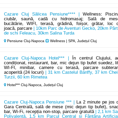
Cazare Cluj Sălicea Pensiune**** |
Wellness: Piscin
ciubăr, saună, cadă cu hidromasaj; Sală de mes
bucătărie, WIFI, terasă, grădină, foișor, grătar, loc 
joacă, parcare
| 10km Parc de Aventuri Gecko, 20km Pârt
de schi Feleacu, 30km Salina Turda
Pensiune Cluj-Napoca
Wellness | SPA, Județul Cluj
Cazare Cluj-Napoca Hotel*** |
În centrul Clujului, a
condiționat, restaurant, bar, mic dejun tip bufet suedez, lif
WI-FI, minibar, camere cu terasă, parcare subtera
acoperită (24 locuri)
| 31 km Castelul Bánffy, 37 km Chei
Turzii, 60 km Rimetea
Hotel*** Cluj-Napoca,
Județul Cluj
Cazare Cluj-Napoca Pensiune *** |
La 2 minute pe jos 
Gara Centrală, sală de mese (mic dejun tip bufet), sna
bar, Wi-Fi, recepția non-stop, parcare gratuită
| 2,1 km Sa
Polivalentă, 1,5 km Parcul Central și Fântâna Artificia