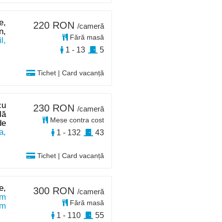
e,
220 RON
/cameră
n,
Fără masă
l,
1 - 13
5
Tichet | Card vacanță
cu
230 RON
/cameră
lă
Mese contra cost
de
a,
1 - 132
43
Tichet | Card vacanță
e,
300 RON
/cameră
 m
Fără masă
km
1 - 110
55