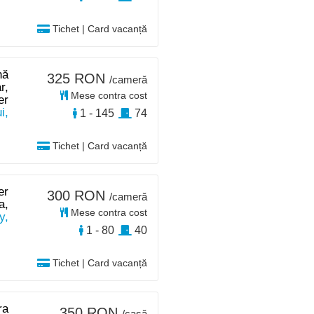
Tichet | Card vacanță
nă
325 RON
/cameră
r,
Mese contra cost
er
i,
1 - 145
74
Tichet | Card vacanță
er
300 RON
/cameră
a,
Mese contra cost
y,
1 - 80
40
Tichet | Card vacanță
ra
350 RON
/casă