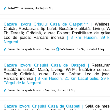
Hotel*** Băișoara,
Județul Cluj
Cazare Izvoru Crișului Casa de Oaspeți*** |
Wellnes
Ciubăr; Restaurant tip bufet; Bucătărie utilată; Living; W
Fi; Terasă; Grădină, curte; Foișor; Posibilitate de grăta
Loc de joacă; Parcare închisă
| 8 km Huedin, 39 
Negreni
Casă de oaspeți Izvoru Crișului
Wellness | SPA, Județul Cluj
Cazare Izvoru Crisului Casa de Oaspeti |
Restauran
Bucătărie utilată; Masă; Living; Wi-Fi; Încălzire central
Terasă; Grădină, curte; Foișor; Grătar; Loc de joac
Parcare închisă
| 8 km Huedin, 21 km Lacul beliș, 29 
Târgul de la Negreni
Casă de oaspeți Izvoru Crișului,
Județul Cluj
Cazare Izvoru Crișului Casa de Oaspeți |
Sală de mes