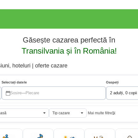
Găsește cazarea perfectă în
Transilvania și în România!
uni, hoteluri | oferte cazare
Selectați datele
Oaspeți
Sosire
—
Plecare
2 adulți, 0 copii
masă
Tip cazare
Mai multe filtre