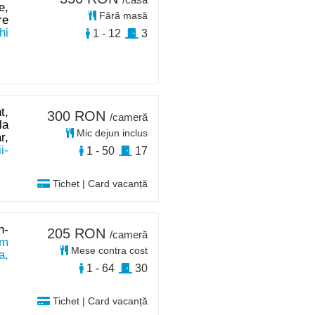
e,
Fără masă
re
hi
1 - 12
3
t,
300 RON
/cameră
la
Mic dejun inclus
r,
i-
1 - 50
17
Tichet | Card vacanță
n-
205 RON
/cameră
km
Mese contra cost
a,
1 - 64
30
Tichet | Card vacanță