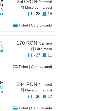
ra
250 RON
/cameră
lă
Mese contra cost
r,
na
1 - 28
14
Tichet | Card vacanță
e-
170 RON
/cameră
r,
Fără masă
ul
1 - 27
11
Tichet | Card vacanță
de
284 RON
/cameră
37
Mese contra cost
km
1 - 36
12
Tichet | Card vacanță