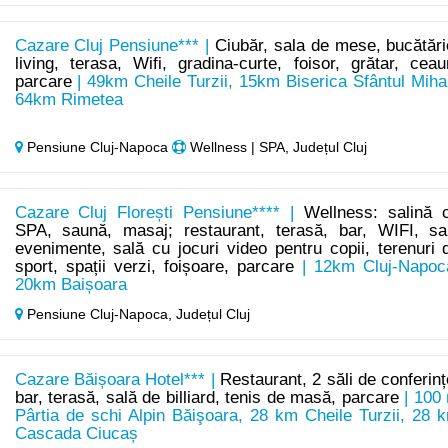
Cazare Cluj Pensiune*** |
Ciubăr, sala de mese, bucătări
living, terasa, Wifi, gradina-curte, foisor, grătar, ceau
parcare
| 49km Cheile Turzii, 15km Biserica Sfântul Mihai
64km Rimetea
Pensiune Cluj-Napoca
Wellness | SPA, Județul Cluj
Cazare Cluj Florești Pensiune**** |
Wellness: salină 
SPA, saună, masaj; restaurant, terasă, bar, WIFI, sa
evenimente, sală cu jocuri video pentru copii, terenuri 
sport, spații verzi, foișoare, parcare
| 12km Cluj-Napoc
20km Baișoara
Pensiune Cluj-Napoca,
Județul Cluj
Cazare Băișoara Hotel*** |
Restaurant, 2 săli de conferinț
bar, terasă, sală de billiard, tenis de masă, parcare
| 100
Pârtia de schi Alpin Băişoara, 28 km Cheile Turzii, 28 
Cascada Ciucaș