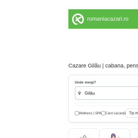
romaniacazari.ro
Cazare Gilău | cabana, pensi
Unde mergi?
Tip 
Wellness | SPA
Card vacanță