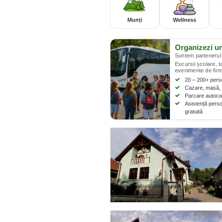
Munți
Wellness
Organizezi u
Suntem partenerul 
Excursii școlare, 
evenimente de firm
20 – 200+ per
Cazare, masă, 
Parcare autocar
Asistență perso
gratuită