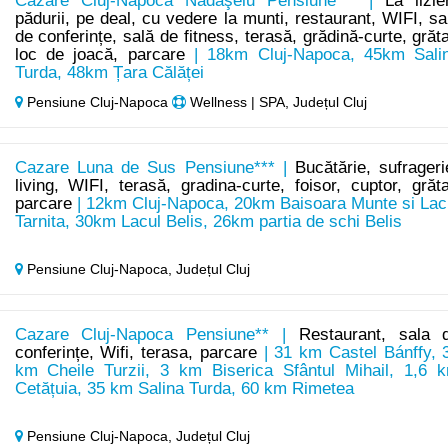
Cazare Cluj-Napoca Nădăşelu Pensiune*** |
La lizie
pădurii, pe deal, cu vedere la munti, restaurant, WIFI, sa
de conferințe, sală de fitness, terasă, grădină-curte, grăta
loc de joacă, parcare
| 18km Cluj-Napoca, 45km Sali
Turda, 48km Țara Călăței
Pensiune Cluj-Napoca
Wellness | SPA, Județul Cluj
Cazare Luna de Sus Pensiune*** |
Bucătărie, sufrageri
living, WIFI, terasă, gradina-curte, foisor, cuptor, grăta
parcare
| 12km Cluj-Napoca, 20km Baisoara Munte si Lac
Tarnita, 30km Lacul Belis, 26km partia de schi Belis
Pensiune Cluj-Napoca,
Județul Cluj
Cazare Cluj-Napoca Pensiune** |
Restaurant, sala 
conferințe, Wifi, terasa, parcare
| 31 km Castel Bánffy, 
km Cheile Turzii, 3 km Biserica Sfântul Mihail, 1,6 
Cetățuia, 35 km Salina Turda, 60 km Rimetea
Pensiune Cluj-Napoca,
Județul Cluj