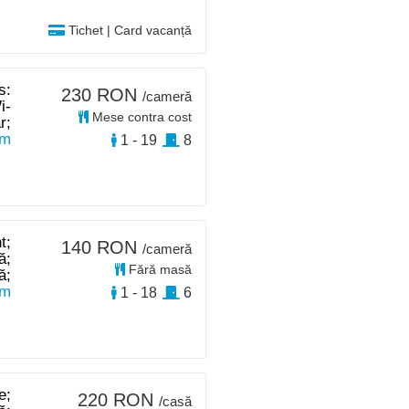
Tichet | Card vacanță
s:
230 RON
/cameră
i-
Mese contra cost
r;
km
1 - 19
8
t;
140 RON
/cameră
ă;
Fără masă
ă;
km
1 - 18
6
e;
220 RON
/casă