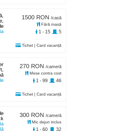
ă,
1500 RON
/casă
e,
Fără masă
de
ia
1 - 15
5
Tichet | Card vacanță
er
270 RON
/cameră
t,
Mese contra cost
nă
le
1 - 99
46
Tichet | Card vacanță
de
300 RON
/cameră
ck
Mic dejun inclus
la
lă
1 - 60
32