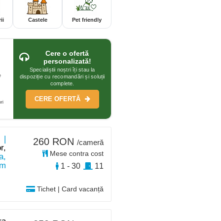
ii
Castele
Pet friendly
Cere o ofertă
personalizată!
Specialiștii noștri îți stau la
e
dispoziție cu recomandări și soluții
complete.
CERE OFERTĂ
ri
 |
260 RON
/cameră
r,
Mese contra cost
a,
km
1 - 30
11
Tichet | Card vacanță