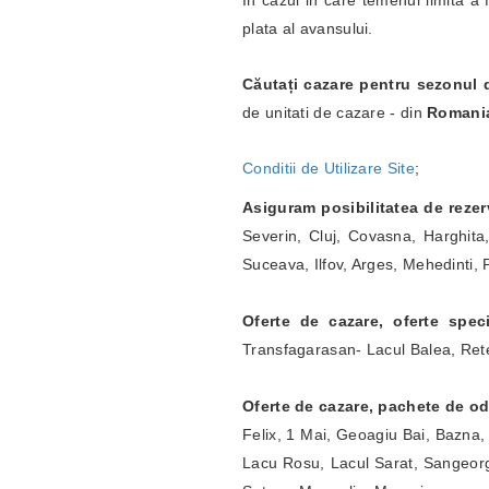
In cazul in care temenul limita a 
plata al avansului.
Căutați cazare pentru sezonul 
de unitati de cazare - din
Romani
Conditii de Utilizare Site
;
Asiguram posibilitatea de rezer
Severin, Cluj, Covasna, Harghita
Suceava, Ilfov, Arges, Mehedinti,
Oferte de cazare, oferte speci
Transfagarasan- Lacul Balea, Rete
Oferte de cazare, pachete de o
Felix, 1 Mai, Geoagiu Bai, Bazna,
Lacu Rosu, Lacul Sarat, Sangeorg