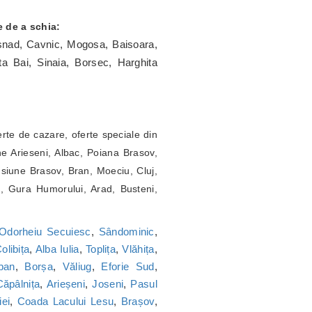
e de a schia:
snad, Cavnic, Mogosa, Baisoara,
ta Bai, Sinaia, Borsec, Harghita
erte de cazare, oferte speciale din
e Arieseni, Albac, Poiana Brasov,
siune Brasov, Bran, Moeciu, Cluj,
a, Gura Humorului, Arad, Busteni,
Odorheiu Secuiesc
,
Sândominic
,
olibița
,
Alba Iulia
,
Toplița
,
Vlăhița
,
ban
,
Borșa
,
Văliug
,
Eforie Sud
,
Căpâlnița
,
Arieșeni
,
Joseni
,
Pasul
ei
,
Coada Lacului Lesu
,
Brașov
,