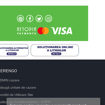
KERENGO
DMIN cazare
daugă unitate de cazare
onditii de Utilizare Site
olitică de Confidențialitate - GDPR