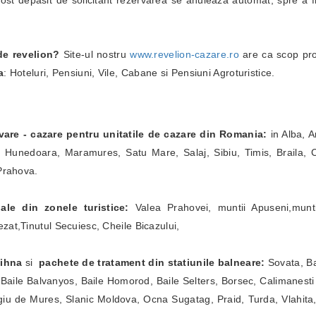
fost depasit de solicitant rezervarea se anuleaza automat, spre a fi
de revelion?
Site-ul nostru
www.revelion-cazare.ro
are ca scop pro
a
: Hoteluri, Pensiuni, Vile, Cabane si Pensiuni Agroturistice.
vare - cazare pentru unitatile de cazare din Romania:
in Alba, A
, Hunedoara, Maramures, Satu Mare, Salaj, Sibiu, Timis, Braila,
 Prahova.
ale din zonele turistice:
Valea Prahovei, muntii Apuseni,muntii
zat,Tinutul Secuiesc, Cheile Bicazului,
dihna
si
pachete de tratament
din statiunile balneare:
Sovata, Ba
 Baile Balvanyos, Baile Homorod, Baile Selters, Borsec, Calimanesti
iu de Mures, Slanic Moldova, Ocna Sugatag, Praid, Turda, Vlahita,