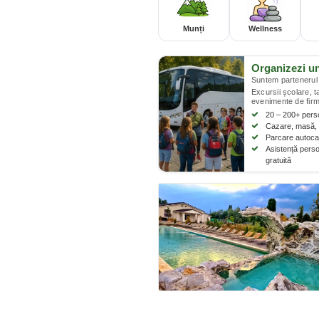
Munți
Wellness
Organizezi u
Suntem partenerul 
Excursii școlare, 
evenimente de firm
20 – 200+ per
Cazare, masă, 
Parcare autocar
Asistență perso
gratuită