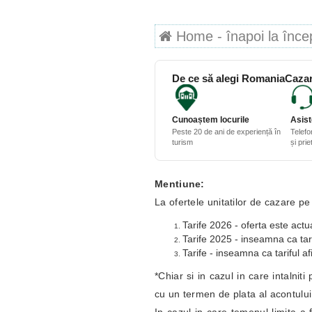
Home - înapoi la începu
De ce să alegi RomaniaCazar
Cunoaștem locurile
Asist
Peste 20 de ani de experiență în
Telefo
turism
și pri
Mentiune:
La ofertele unitatilor de cazare pe
Tarife 2026 - oferta este actua
Tarife 2025 - inseamna ca tari
Tarife - inseamna ca tariful af
*Chiar si in cazul in care intalnit
cu un termen de plata al acontulu