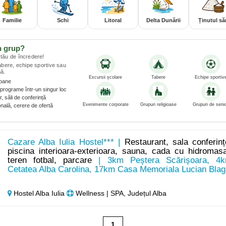
Familie
Schi
Litoral
Delta Dunării
Ținutul săr
n grup?
tău de încredere!
tabere, echipe sportive sau
ă.
Excursii școlare
Tabere
Echipe sportiv
soane
programe într-un singur loc
, săli de conferință
Evenimente corporate
Grupuri religioase
Grupuri de senio
nală, cerere de ofertă
Cazare Alba Iulia Hostel*** |
Restaurant, sala conferinț
piscina interioara-exterioara, sauna, cada cu hidromasa
teren fotbal, parcare
| 3km Peștera Scărișoara, 4
Cetatea Alba Carolina, 17km Casa Memoriala Lucian Blag
Hostel Alba Iulia
Wellness | SPA, Județul Alba
1