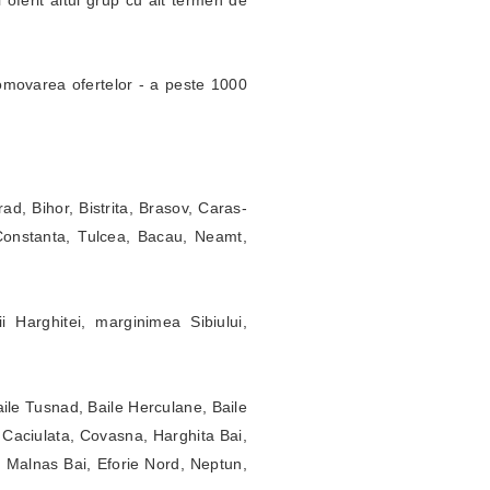
 oferit altui grup cu alt termen de
movarea ofertelor - a peste 1000
rad, Bihor, Bistrita, Brasov, Caras-
 Constanta, Tulcea, Bacau, Neamt,
 Harghitei, marginimea Sibiului,
ile Tusnad, Baile Herculane, Baile
 Caciulata, Covasna, Harghita Bai,
 Malnas Bai, Eforie Nord, Neptun,