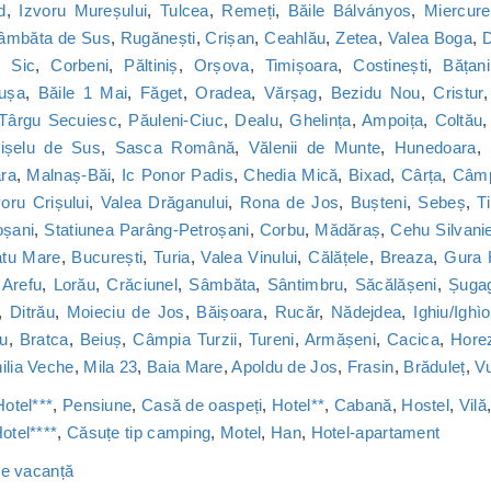
d
,
Izvoru Mureșului
,
Tulcea
,
Remeți
,
Băile Bálványos
,
Miercure
âmbăta de Sus
,
Rugănești
,
Crișan
,
Ceahlău
,
Zetea
,
Valea Boga
,
,
Sic
,
Corbeni
,
Păltiniș
,
Orșova
,
Timișoara
,
Costinești
,
Bățani
ușa
,
Băile 1 Mai
,
Făget
,
Oradea
,
Vărșag
,
Bezidu Nou
,
Cristur
Târgu Secuiesc
,
Păuleni-Ciuc
,
Dealu
,
Ghelința
,
Ampoița
,
Coltău
dișelu de Sus
,
Sasca Română
,
Vălenii de Munte
,
Hunedoara
,
ara
,
Malnaș-Băi
,
Ic Ponor Padis
,
Chedia Mică
,
Bixad
,
Cârța
,
Câmp
voru Crișului
,
Valea Drăganului
,
Rona de Jos
,
Bușteni
,
Sebeș
,
T
oșani
,
Statiunea Parâng-Petroșani
,
Corbu
,
Mădăraș
,
Cehu Silvanie
atu Mare
,
București
,
Turia
,
Valea Vinului
,
Călățele
,
Breaza
,
Gura 
,
Arefu
,
Lorău
,
Crăciunel
,
Sâmbăta
,
Sântimbru
,
Săcălășeni
,
Șuga
,
Ditrău
,
Moieciu de Jos
,
Băișoara
,
Rucăr
,
Nădejdea
,
Ighiu/Ighìo
u
,
Bratca
,
Beiuș
,
Câmpia Turzii
,
Tureni
,
Armășeni
,
Cacica
,
Hore
ilia Veche
,
Mila 23
,
Baia Mare
,
Apoldu de Jos
,
Frasin
,
Brăduleț
,
Vu
Hotel***
,
Pensiune
,
Casă de oaspeți
,
Hotel**
,
Cabană
,
Hostel
,
Vilă
otel****
,
Căsuțe tip camping
,
Motel
,
Han
,
Hotel-apartament
 de vacanță