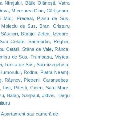
a Nirajului
,
Băile Olănești
,
Vatra
Deva
,
Miercurea Ciuc
,
Cârțișoara
,
i Mici
,
Predeal
,
Pianu de Sus
,
,
Moieciu de Sus
,
Bran
,
Cristuru
,
Săsciori
,
Barajul Zetea
,
Izvoare
,
Sub Cetate
,
Sânmartin
,
Reghin
,
u Cetății
,
Stâna de Vale
,
Rânca
,
imișu de Sus
,
Frumoasa
,
Viștea
,
i
,
Lunca de Sus
,
Sarmizegetusa
,
Humorului
,
Rodna
,
Piatra Neamț
,
g
,
Râșnov
,
Pietreni
,
Caransebeș
,
,
Iași
,
Pitești
,
Ciceu
,
Satu Mare
,
zu
,
Bălan
,
Sânpaul
,
Jidvei
,
Târgu
lturu
,
Apartament sau cameră de