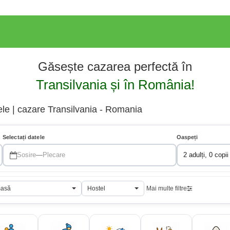
Găsește cazarea perfectă în
Transilvania și în România!
ele | cazare Transilvania - Romania
Selectați datele
Oaspeți
Sosire
—
Plecare
2 adulți, 0 copii
masă
Hostel
Mai multe filtre