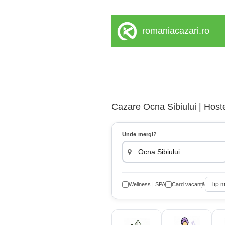
romaniacazari.ro
Cazare Ocna Sibiului | Host
Unde mergi?
Tip 
Wellness | SPA
Card vacanță