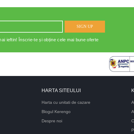
SIGN UP
ai ieftin! Înscrie-te și obține cele mai bune oferte
HARTA SITEULUI
Harta cu unitati de cazare
A
Blogul Kerengo
A
Despre noi
C
P