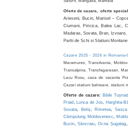
Saturn, Mangalia, Mamaia
Oferte de cazare, oferte special
Arieseni, Bucin, Marisel – Cop
Ciumani, Piricica, Balea Lac, C
Madaras, Sovata, Bran, Izvoare, S
Partii de Schi si Statiuni Montan
Cazare 2025 - 2026 in Romania
-
Maramures, Transilvania, Moldova
Transalpina, Transfagarasan, Mar
Lacu Rosu, casa de vacanta Praid
Cazari statiuni balneare, statiuni
Oferte de cazare:
Băile Tușna
Praid
,
Lunca de Jos
,
Harghita-Bă
Sovata
,
Beliș
,
Rimetea
,
Sasca
Câmpulung Moldovenesc
,
Moldo
Bucin
,
Sâncraiu
,
Ocna Șugatag