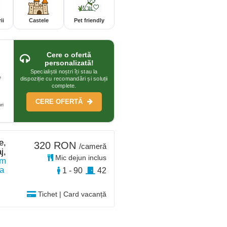
ii
Castele
Pet friendly
Cere o ofertă
personalizată!
Specialiștii noștri îți stau la
e
dispoziție cu recomandări și soluții
complete.
CERE OFERTĂ
ri
e,
320 RON
/cameră
j,
Mic dejun inclus
km
a
1 - 90
42
Tichet | Card vacanță