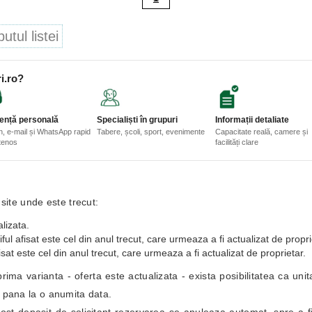
tul listei
i.ro?
ență personală
Specialiști în grupuri
Informații detaliate
n, e-mail și WhatsApp rapid
Tabere, școli, sport, evenimente
Capacitate reală, camere și
etenos
facilități clare
 site unde este trecut:
lizata.
ful afisat este cel din anul trecut, care urmeaza a fi actualizat de propri
isat este cel din anul trecut, care urmeaza a fi actualizat de proprietar.
i prima varianta - oferta este actualizata - exista posibilitatea ca un
i pana la o anumita data.