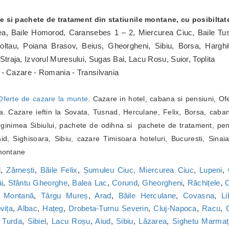
e si pachete de tratament din statiunile montane, cu posibiltat
cea, Baile Homorod, Caransebes 1 – 2, Miercurea Ciuc, Baile Tu
oltau, Poiana Brasov, Beius, Gheorgheni, Sibiu, Borsa, Harghi
traja, Izvorul Muresului, Sugas Bai, Lacu Rosu, Suior, Toplita
e - Cazare - Romania - Transilvania
Oferte de cazare la munte
. Cazare in hotel, cabana si pensiuni, Of
. Cazare ieftin la Sovata, Tusnad, Herculane, Felix, Borsa, caban
ginimea Sibiului, pachete de odihna si pachete de tratament, pen
, Sighisoara, Sibiu, cazare Timisoara hoteluri, Bucuresti, Sinai
 montane
d
,
Zărnești
,
Băile Felix
,
Șumuleu Ciuc, Miercurea Ciuc
,
Lupeni
,
i
,
Sfântu Gheorghe
,
Balea Lac
,
Corund
,
Gheorgheni
,
Răchițele
,
C
 Montană
,
Târgu Mureș
,
Arad
,
Băile Herculane
,
Covasna
,
Li
vița
,
Albac
,
Hațeg
,
Drobeta-Turnu Severin
,
Cluj-Napoca
,
Racu
,
,
Turda
,
Sibiel
,
Lacu Roșu
,
Aiud
,
Sibiu
,
Lăzarea
,
Sighetu Marmați