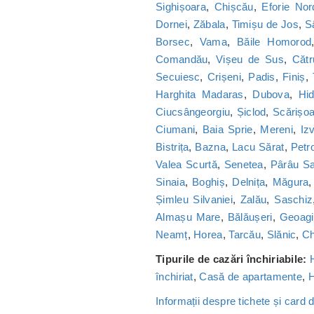
Sighișoara
,
Chișcău
,
Eforie Nor
Dornei
,
Zăbala
,
Timișu de Jos
,
S
Borsec
,
Vama
,
Băile Homorod
Comandău
,
Vișeu de Sus
,
Cătr
Secuiesc
,
Crișeni
,
Padis
,
Finiș
,
Harghita Madaras
,
Dubova
,
Hi
Ciucsângeorgiu
,
Șiclod
,
Scărișo
Ciumani
,
Baia Sprie
,
Mereni
,
Iz
Bistrița
,
Bazna
,
Lacu Sărat
,
Petr
Valea Scurtă
,
Senetea
,
Pârâu S
Sinaia
,
Boghiș
,
Delnița
,
Măgura
Șimleu Silvaniei
,
Zalău
,
Saschiz
Almașu Mare
,
Bălăușeri
,
Geoagi
Neamț
,
Horea
,
Tarcău
,
Slănic
,
Ch
Tipurile de cazări închiriabile:
închiriat
,
Casă de apartamente
,
H
Informații despre tichete și card