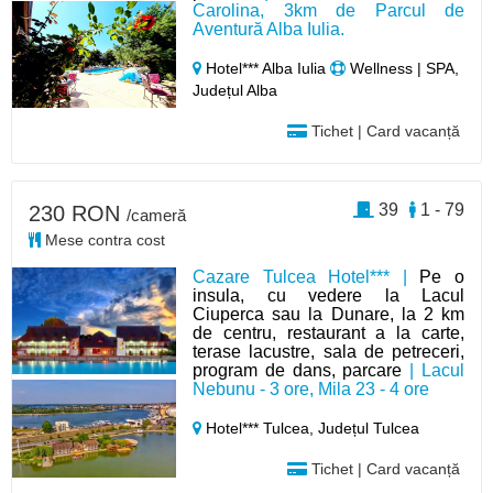
Carolina, 3km de Parcul de
Aventură Alba Iulia.
Hotel*** Alba Iulia
Wellness | SPA,
Județul Alba
Tichet | Card vacanță
39
1 - 79
230 RON
/cameră
Mese contra cost
Cazare Tulcea Hotel*** |
Pe o
insula, cu vedere la Lacul
Ciuperca sau la Dunare, la 2 km
de centru, restaurant a la carte,
terase lacustre, sala de petreceri,
program de dans, parcare
| Lacul
Nebunu - 3 ore, Mila 23 - 4 ore
Hotel*** Tulcea,
Județul Tulcea
Tichet | Card vacanță