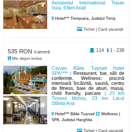
Aeroportul Internațional Traian
Vuia, 63km Arad
Hotel*** Timișoara,
Județul Timiș
Tichet | Card vacanță
114
1 - 238
535 RON
/cameră
Mic dejun inclus
Cazare Băile Tușnad Hotel
SPA**** |
Restaurant, bar, săli de
conferințe, Wellness: piscină
interioară încălzită, saună, centru
de fitness, baie de aburi, masaj,
child friendly, parcare
| 23 km
Tinovul Mohoș, 23 km Lacul
Sfânta Ana
Hotel*** Băile Tușnad
Wellness |
SPA, Județul Harghita
Tichet | Card vacanță