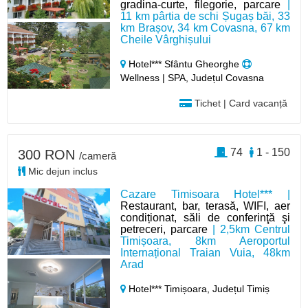
gradina-curte, filegorie, parcare
|
11 km pârtia de schi Șugaș băi, 33
km Brașov, 34 km Covasna, 67 km
Cheile Vârghișului
Hotel*** Sfântu Gheorghe
Wellness | SPA, Județul Covasna
Tichet | Card vacanță
74
1 - 150
300 RON
/cameră
Mic dejun inclus
Cazare Timisoara Hotel*** |
Restaurant, bar, terasă, WIFI, aer
condiționat, săli de conferinţă şi
petreceri, parcare
| 2,5km Centrul
Timișoara, 8km Aeroportul
Internațional Traian Vuia, 48km
Arad
Hotel*** Timișoara,
Județul Timiș