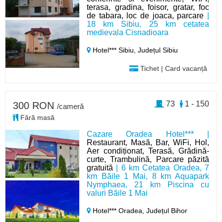
terasa, gradina, foisor, gratar, foc
de tabara, loc de joaca, parcare
|
18 km Sibiu, 25 km cetatea
medievala Cisnadioara
Hotel*** Sibiu,
Județul Sibiu
Tichet | Card vacanță
73
1 - 150
300 RON
/cameră
Fără masă
Cazare Oradea Hotel*** |
Restaurant, Masă, Bar, WiFi, Hol,
Aer condiționat, Terasă, Grădină-
curte, Trambulină, Parcare păzită
gratuită
| 6 km Cetatea Oradea, 7
km Băile 1 Mai, 8 km Aquapark
Nymphaea, 21 km Piscina cu
valuri Băile 1 Mai
Hotel*** Oradea,
Județul Bihor