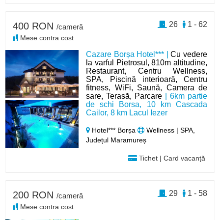
26
1 - 62
400 RON
/cameră
Mese contra cost
Cazare Borșa Hotel*** |
Cu vedere
la varful Pietrosul, 810m altitudine,
Restaurant, Centru Wellness,
SPA, Piscină interioară, Centru
fitness, WiFi, Saună, Camera de
sare, Terasă, Parcare
| 6km partie
de schi Borsa, 10 km Cascada
Cailor, 8 km Lacul Iezer
Hotel*** Borșa
Wellness | SPA,
Județul Maramureș
Tichet | Card vacanță
29
1 - 58
200 RON
/cameră
Mese contra cost