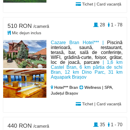
Tichet | Card vacanță
28
1 - 78
510 RON
/cameră
Mic dejun inclus
Cazare Bran Hotel*** |
Piscină
interioară, saună, restaurant,
terasă, bar, sală de conferințe,
WIFI, grădină-curte, foișor, grătar,
loc de joacă, parcare
| 1,6 km
Castel Bran, 6 km pârtia de schi
Bran, 12 km Dino Parc, 31 km
Aquapark Brașov
Hotel*** Bran
Wellness | SPA,
Județul Brașov
Tichet | Card vacanță
35
1 - 70
440 RON
/cameră