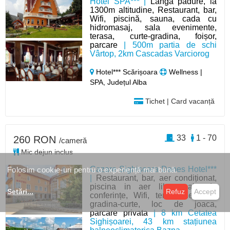
Hotel SPA*** |
Langa padure, la
1300m altitudine, Restaurant, bar,
Wifi, piscină, sauna, cada cu
hidromasaj, sala evenimente,
terasa, curte-gradina, foișor,
parcare
| 500m partia de schi
Vârtop, 2km Cascadas Varciorog
Hotel*** Scărișoara
Wellness |
SPA, Județul Alba
Tichet | Card vacanță
33
1 - 70
260 RON
/cameră
Mic dejun inclus
Cazare Sighișoara Danes Hotel***
Folosim cookie-uri pentru o experiență mai bună.
|
Restaurant, bar, aer condiționat,
piscina in aer liber, sala de
Setări
...
Refuz
Accept
conferințe, Wifi, terasa de vara,
gradina-curte, loc de joaca,
parcare privata
| 8 km Cetatea
Sighișoarei, 43 km stațiunea