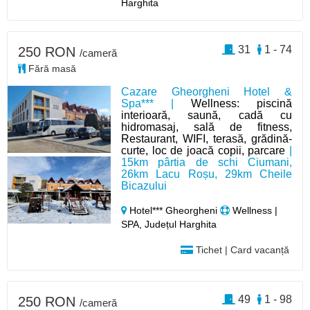
Harghita
31
1 - 74
250 RON
/cameră
Fără masă
Cazare Gheorgheni Hotel &
Spa*** |
Wellness: piscină
interioară, saună, cadă cu
hidromasaj, sală de fitness,
Restaurant, WIFI, terasă, grădină-
curte, loc de joacă copii, parcare
|
15km pârtia de schi Ciumani,
26km Lacu Roșu, 29km Cheile
Bicazului
Hotel*** Gheorgheni
Wellness |
SPA, Județul Harghita
Tichet | Card vacanță
49
1 - 98
250 RON
/cameră