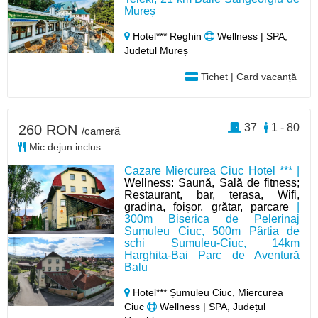
Mureș
Hotel*** Reghin
Wellness | SPA,
Județul Mureș
Tichet | Card vacanță
37
1 - 80
260 RON
/cameră
Mic dejun inclus
Cazare Miercurea Ciuc Hotel *** |
Wellness: Saună, Sală de fitness;
Restaurant, bar, terasa, Wifi,
gradina, foișor, grătar, parcare
|
300m Biserica de Pelerinaj
Șumuleu Ciuc, 500m Pârtia de
schi Șumuleu-Ciuc, 14km
Harghita-Bai Parc de Aventură
Balu
Hotel*** Șumuleu Ciuc, Miercurea
Ciuc
Wellness | SPA, Județul