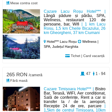
Mese contra cost
Cazare Lacu Roșu Hotel*** |
Lângă pădure și pârâu, SPA,
Wellness, restaurant 120 de
persoane, bar, Wifi
| 1 km Lacu
Rosu, 1,5 km Cheile Bicazului, 26
km Gheorgheni, 37 km Ciumani
Hotel*** Lacu Roșu
Wellness |
SPA, Județul Harghita
Tichet | Card vacanță
47
1 - 94
265 RON
/cameră
Fără masă
Cazare Timișoara Hotel*** |
Bistro
Bar, Terasă, WIFI, Aer condiționat,
Sală de conferințe, Rent a car si
transfer la / de la aeroport,
Recepție 24 de ore, parcare
|
1,5km de centrul Timișoara, 10km