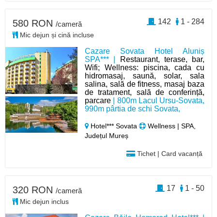
142
1 - 284
580 RON
/cameră
Mic dejun și cină incluse
Cazare Sovata Hotel Aluniș
SPA*** |
Restaurant, terase, bar,
Wifi; Wellness: piscina, cada cu
hidromasaj, saună, solar, sala
salina, sală de fitness, masaj baza
de tratament, sală de conferință,
parcare
| 800m Lacul Ursu-Sovata,
990m pârtia de schi Sovata,
Hotel*** Sovata
Wellness | SPA,
Județul Mureș
Tichet | Card vacanță
17
1 - 50
320 RON
/cameră
Mic dejun inclus