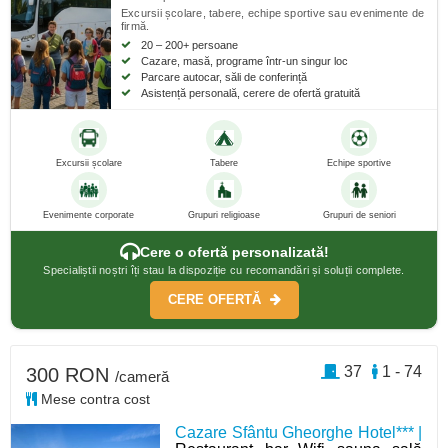
Excursii școlare, tabere, echipe sportive sau evenimente de
firmă.
20 – 200+ persoane
Cazare, masă, programe într-un singur loc
Parcare autocar, săli de conferință
Asistență personală, cerere de ofertă gratuită
Excursii școlare
Tabere
Echipe sportive
Evenimente corporate
Grupuri religioase
Grupuri de seniori
Cere o ofertă personalizată!
Specialiștii noștri îți stau la dispoziție cu recomandări și soluții complete.
CERE OFERTĂ
37
1 - 74
300 RON
/cameră
Mese contra cost
Cazare Sfântu Gheorghe Hotel*** |