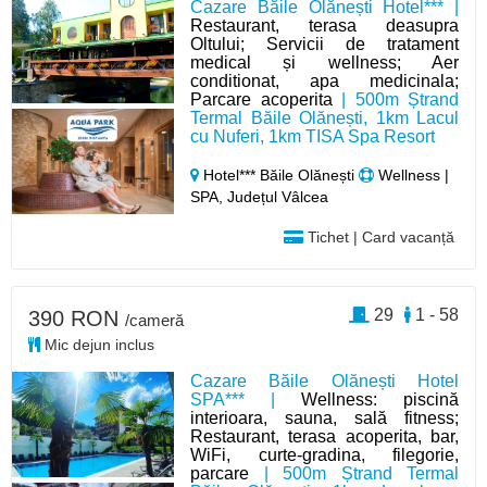
Cazare Băile Olănești Hotel*** |
Restaurant, terasa deasupra
Oltului; Servicii de tratament
medical și wellness; Aer
conditionat, apa medicinala;
Parcare acoperita
| 500m Ștrand
Termal Băile Olănești, 1km Lacul
cu Nuferi, 1km TISA Spa Resort
Hotel*** Băile Olănești
Wellness |
SPA, Județul Vâlcea
Tichet | Card vacanță
29
1 - 58
390 RON
/cameră
Mic dejun inclus
Cazare Băile Olănești Hotel
SPA*** |
Wellness: piscină
interioara, sauna, sală fitness;
Restaurant, terasa acoperita, bar,
WiFi, curte-gradina, filegorie,
parcare
| 500m Ștrand Termal