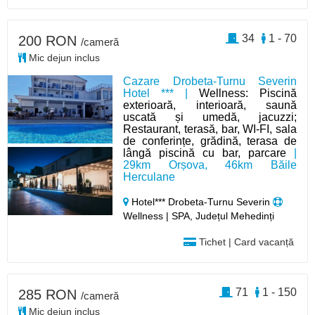
34
1 - 70
200 RON
/cameră
Mic dejun inclus
Cazare Drobeta-Turnu Severin
Hotel *** |
Wellness: Piscină
exterioară, interioară, saună
uscată și umedă, jacuzzi;
Restaurant, terasă, bar, WI-FI, sala
de conferințe, grădină, terasa de
lângă piscină cu bar, parcare
|
29km Orșova, 46km Băile
Herculane
Hotel*** Drobeta-Turnu Severin
Wellness | SPA, Județul Mehedinți
Tichet | Card vacanță
71
1 - 150
285 RON
/cameră
Mic dejun inclus