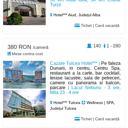
Turzii
Hotel*** Aiud,
Județul Alba
Tichet | Card vacanță
140
1 - 280
380 RON
/cameră
Mese contra cost
Cazare Tulcea Hotel*** |
Pe faleza
Dunarii, in centru, Centru Spa,
restaurant a la carte, bar cocktail,
terase lacustre, sala de petreceri,
camere cu panorama si balcon,
parcare
| Lacul Nebunu - 3 ore,
Mila 23 - 4 ore
Hotel*** Tulcea
Wellness | SPA,
Județul Tulcea
Tichet | Card vacanță