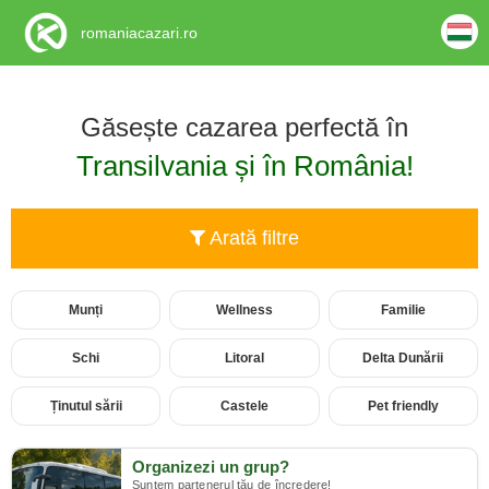
romaniacazari.ro
Găsește cazarea perfectă în
Transilvania și în România!
Arată filtre
Munți
Wellness
Familie
Schi
Litoral
Delta Dunării
Ținutul sării
Castele
Pet friendly
Organizezi un grup?
Suntem partenerul tău de încredere!