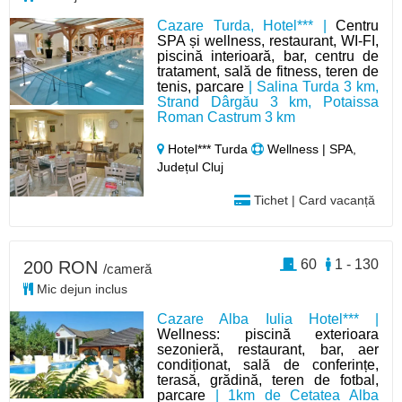
Cazare Turda, Hotel*** |
Centru
SPA și wellness, restaurant, WI-FI,
piscină interioară, bar, centru de
tratament, sală de fitness, teren de
tenis, parcare
| Salina Turda 3 km,
Strand Dârgău 3 km, Potaissa
Roman Castrum 3 km
Hotel*** Turda
Wellness | SPA,
Județul Cluj
Tichet | Card vacanță
60
1 - 130
200 RON
/cameră
Mic dejun inclus
Cazare Alba Iulia Hotel*** |
Wellness: piscină exterioara
sezonieră, restaurant, bar, aer
condiționat, sală de conferințe,
terasă, grădină, teren de fotbal,
parcare
| 1km de Cetatea Alba