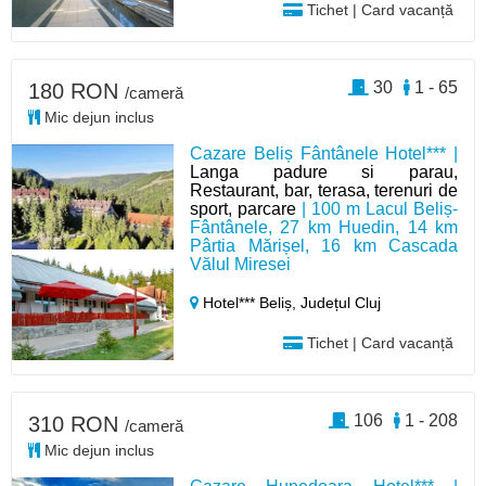
Tichet | Card vacanță
30
1 - 65
180 RON
/cameră
Mic dejun inclus
Cazare Beliș Fântânele Hotel*** |
Langa padure si parau,
Restaurant, bar, terasa, terenuri de
sport, parcare
| 100 m Lacul Beliș-
Fântânele, 27 km Huedin, 14 km
Pârtia Mărișel, 16 km Cascada
Vălul Miresei
Hotel*** Beliș,
Județul Cluj
Tichet | Card vacanță
106
1 - 208
310 RON
/cameră
Mic dejun inclus