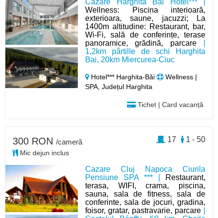
Cazare Harghita Bai Hotel*** |
Wellness: Piscina interioară,
exterioara, saune, jacuzzi; La
1400m altitudine: Restaurant, bar,
Wi-Fi, sală de conferințe, terase
panoramice, grădină, parcare
|
1,2km pârtille de schi Harghita
Bai, 20km Miercurea-Ciuc
Hotel*** Harghita-Băi
Wellness |
SPA, Județul Harghita
Tichet | Card vacanță
17
1 - 50
300 RON
/cameră
Mic dejun inclus
Cazare Cluj Napoca Ciurila
Pensiune SPA *** |
Restaurant,
terasa, WIFI, crama, piscina,
sauna, sala de fitness, sala de
conferinte, sala de jocuri, gradina,
foisor, gratar, pastravarie, parcare
|