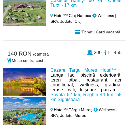
Castelul Bánffy- 60 km, Cheile
Turzii- 17 km
Hotel*** Cluj-Napoca
Wellness |
SPA, Județul Cluj
Tichet | Card vacanță
200
1 - 450
140 RON
/cameră
Mese contra cost
Cazare Targu Mures Hotel*** |
Langa lac, piscină exterioară,
teren fotbal, restaurant, aer
conditionat, wellness, gradina,
terase, wifi, foişoare, parcare
|
Sovata 62 km, Reghin 44 km, 58
km Sighisoara
Hotel*** Târgu Mureș
Wellness |
SPA, Județul Mureș