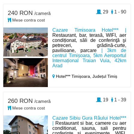
29
1 - 90
240 RON
/cameră
Mese contra cost
Cazare Timisoara Hotel*** |
Restaurant, bar, terasă, WIFI, aer
condiționat, săli de conferinţă şi
petreceri, grădină-curte,
pavilioane, parcare
| 3km de
centrul Timișoara, 5km Aeroportul
Internațional Traian Vuia, 42km
Arad
Hotel*** Timișoara,
Județul Timiș
19
1 - 39
260 RON
/cameră
Mese contra cost
Cazare Sibiu Gura Râului Hotel***
|
Restaurant si bar, camere cu aer
conditionat, sauna, sali pentru
conferinte si evenimente, WIFI,