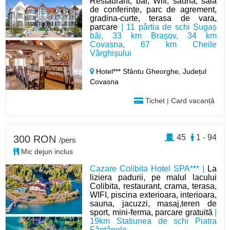
Restaurant, bar, Wifi, sauna, sală
de conferințe, parc de agrement,
gradina-curte, terasa de vara,
parcare
| 11 pârtia de schi Șugaș
băi, 33 km Brașov, 34 km
Covasna, 67 km Cheile
Vârghișului
Hotel*** Sfântu Gheorghe,
Județul
Covasna
Tichet | Card vacanță
45
1 - 94
300 RON
/pers
Mic dejun inclus
Cazare Colibita Hotel SPA*** |
La
liziera padurii, pe malul lacului
Colibita, restaurant, crama, terasa,
WIFI, piscina exterioara, interioara,
sauna, jacuzzi, masaj,teren de
sport, mini-ferma, parcare gratuită
|
19km Statiunea de schi Piatra
Fântânele