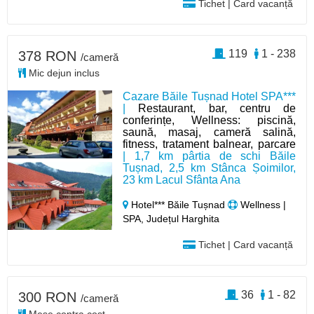
Tichet | Card vacanță
119
1 - 238
378 RON
/cameră
Mic dejun inclus
Cazare Băile Tușnad Hotel SPA***
|
Restaurant, bar, centru de
conferințe, Wellness: piscină,
saună, masaj, cameră salină,
fitness, tratament balnear, parcare
| 1,7 km pârtia de schi Băile
Tușnad, 2,5 km Stânca Șoimilor,
23 km Lacul Sfânta Ana
Hotel*** Băile Tușnad
Wellness |
SPA, Județul Harghita
Tichet | Card vacanță
36
1 - 82
300 RON
/cameră