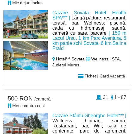
Mic dejun inclus
Cazare Sovata Hotel Health
SPA*** |
Lângă pădure, restaurant,
terasă, bar, Wellness: piscină,
cada cu hidromasaj, saună,
cameră cu sare, parcare
| 150 m
Lacul Ursu, 1 km Parc Aventura, 5
km partie schi Sovata, 6 km Salina
Praid
Hotel*** Sovata
Wellness | SPA,
Județul Mureș
Tichet | Card vacanță
31
1 - 87
500 RON
/cameră
Mese contra cost
Cazare Sfântu Gheorghe Hotel*** |
Wellness: Ciubăr, saună;
Restaurant, bar, Wifi, sală de
conferințe, parc de agrement,