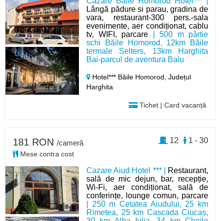
Cazare Băile Homorod Hotel*** |
Lângă pădure si parau, gradina de
vara, restaurant-300 pers.-sala
evenimente, aer condiționat, cablu
tv, WIFI, parcare
| 500 m pârtie
schi Băile Homorod, 12km Băile
termale Selters, 13km Harghita
Bai-parcul de aventura Balu
Hotel*** Băile Homorod,
Județul
Harghita
Tichet | Card vacanță
12
1 - 30
181 RON
/cameră
Mese contra cost
Cazare Aiud Hotel *** |
Restaurant,
sală de mic dejun, bar, recepție,
Wi-Fi, aer condiționat, sală de
conferințe, lounge comun, parcare
| 250 m Cetatea Aiudului, 25 km
Rimetea, 25 km Cascada Ciucaș,
30 km Alba Iulia, 34 km Cheile