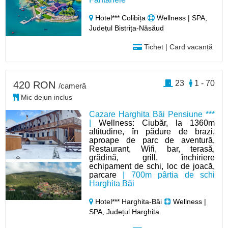
Hotel*** Colibița
Wellness | SPA,
Județul Bistrița-Năsăud
Tichet | Card vacanță
23
1 - 70
420 RON
/cameră
Mic dejun inclus
Cazare Harghita Băi Pensiune ***
|
Wellness: Ciubăr, la 1360m
altitudine, în pădure de brazi,
aproape de parc de aventură,
Restaurant, Wifi, bar, terasă,
grădină, grill, închiriere
echipament de schi, loc de joacă,
parcare
| 700m pârtia de schi
Harghita Băi
Hotel*** Harghita-Băi
Wellness |
SPA, Județul Harghita