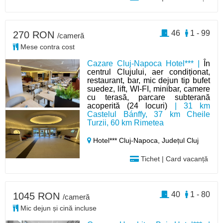
46
1 - 99
270 RON
/cameră
Mese contra cost
Cazare Cluj-Napoca Hotel*** |
În
centrul Clujului, aer condiționat,
restaurant, bar, mic dejun tip bufet
suedez, lift, WI-FI, minibar, camere
cu terasă, parcare subterană
acoperită (24 locuri)
| 31 km
Castelul Bánffy, 37 km Cheile
Turzii, 60 km Rimetea
Hotel*** Cluj-Napoca,
Județul Cluj
Tichet | Card vacanță
40
1 - 80
1045 RON
/cameră
Mic dejun și cină incluse