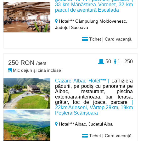
33 km Mănăstirea Voroneț, 32 km
parcul de aventură Escalada
Hotel*** Câmpulung Moldovenesc,
Județul Suceava
Tichet | Card vacanță
50
1 - 250
250 RON
/pers
Mic dejun și cină incluse
Cazare Albac Hotel*** |
La liziera
pădurii, pe podiș cu panorama pe
Albac, restaurant, piscina
exterioara-interioara, bar, terasa,
grătar, loc de joaca, parcare
|
22km Arieseni, Vârtop 29km, 19km
Peștera Scărișoara
Hotel*** Albac,
Județul Alba
Tichet | Card vacanță