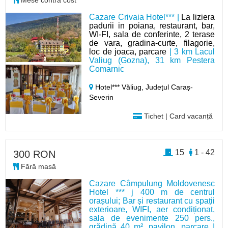
Mese contra cost
Cazare Crivaia Hotel*** |
La liziera
padurii in poiana, restaurant, bar,
WI-FI, sala de conferinte, 2 terase
de vara, gradina-curte, filagorie,
loc de joaca, parcare
| 3 km Lacul
Valiug (Gozna), 31 km Pestera
Comarnic
Hotel*** Văliug,
Județul Caraș-
Severin
Tichet | Card vacanță
15
1 - 42
300 RON
Fără masă
Cazare Câmpulung Moldovenesc
Hotel *** j 400 m de centrul
orașului; Bar și restaurant cu spații
exterioare, WIFI, aer condiționat,
sala de evenimente 250 pers.,
grădină 40 m², pavilon, parcare |