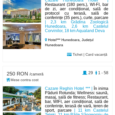
Cazare Hunedoara Hotel*** |
Restaurant (180 pers.), WI-FI, bar
de zi, aer condiționat, sală de
protocol cu terasă, sală de
conferințe (35 pers.), curte, parcare
| 2,3 km Grădina Zoologică
Hunedoara, 2,6 km Castelul
Corvinilor, 18 km Aqualand Deva
Hotel*** Hunedoara,
Județul
Hunedoara
Tichet | Card vacanță
29
1 - 58
250 RON
/cameră
Mese contra cost
Cazare Reghin Hotel *** |
În inima
Pădurii Rotunda; Wellness: saună,
masaj, sală de fitness; Restaurant,
bar, WIFI, aer condiționat, sală de
conferințe, terasă de vară, teren de
sport, parcare
| 11 km Castelul
Teleki, 21 km Băile Sângeorgiu de