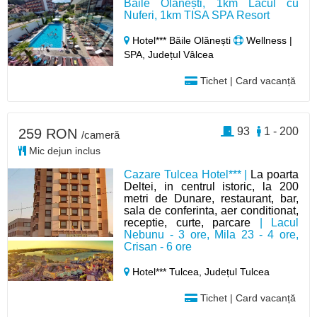
Băile Olănești, 1km Lacul cu
Nuferi, 1km TISA SPA Resort
Hotel*** Băile Olănești
Wellness |
SPA, Județul Vâlcea
Tichet | Card vacanță
93
1 - 200
259 RON
/cameră
Mic dejun inclus
Cazare Tulcea Hotel*** |
La poarta
Deltei, in centrul istoric, la 200
metri de Dunare, restaurant, bar,
sala de conferinta, aer conditionat,
receptie, curte, parcare
| Lacul
Nebunu - 3 ore, Mila 23 - 4 ore,
Crisan - 6 ore
Hotel*** Tulcea,
Județul Tulcea
Tichet | Card vacanță