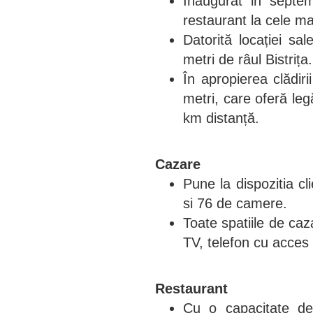
Inaugurat in septem
restaurant la cele ma
Datorită locației sa
metri de râul Bistrița.
În apropierea clădir
metri, care oferă legă
km distanță.
Cazare
Pune la dispozitia cl
si 76 de camere.
Toate spatiile de caza
TV, telefon cu acces i
Restaurant
Cu o capacitate de