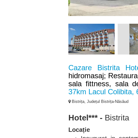
Cazare Bistrita Hot
hidromasaj; Restauran
sala fittness, sala d
37km Lacul Colibita,
Bistrița, Județul Bistrița-Năsăud
Hotel*** -
Bistrita
Locație