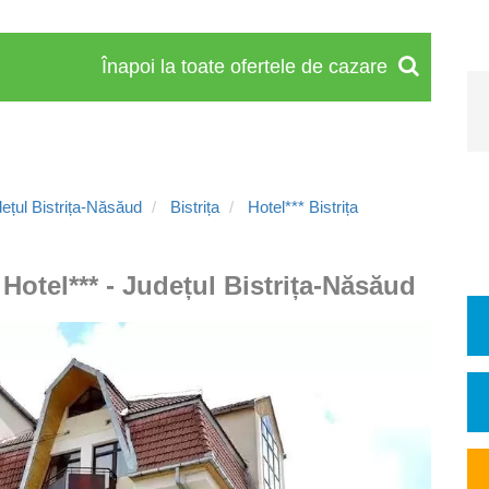
Înapoi la toate ofertele de cazare
țul Bistrița-Năsăud
Bistrița
Hotel*** Bistrița
- Hotel*** - Județul Bistrița-Năsăud