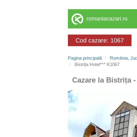
romaniacazari.ro
Cod cazare: 1067
Pagina principală
România, Jude
Bistrița Hotel*** K1067
Cazare la Bistrița 