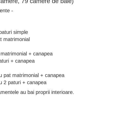
camere, 79 camere de baie)
ente -
aturi simple
 matrimonial
matrimonial + canapea
turi + canapea
 pat matrimonial + canapea
 2 paturi + canapea
mentele au bai proprii interioare.