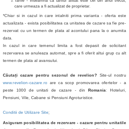
Tarife - inseamna ca tariful afisat este cel din anul trecut,
care urmeaza a fi actualizat de proprietar.
*Chiar si in cazul in care intalniti prima varianta - oferta este
actualizata - exista posibilitatea ca unitatea de cazare sa fie pre-
rezervat cu un termen de plata al acontului pana la o anumita
data.
In cazul in care temenul limita a fost depasit de solicitant
rezervarea se anuleaza automat, spre a fi oferit altui grup cu alt
termen de plata al avansului.
Căutați cazare pentru sezonul de revelion?
Site-ul nostru
www.revelion-cazare.ro
are ca scop promovarea ofertelor - a
peste 1000 de unitati de cazare - din
Romania
: Hoteluri,
Pensiuni, Vile, Cabane si Pensiuni Agroturistice.
Conditii de Utilizare Site
;
Asiguram posibilitatea de rezervare - cazare pentru unitatile