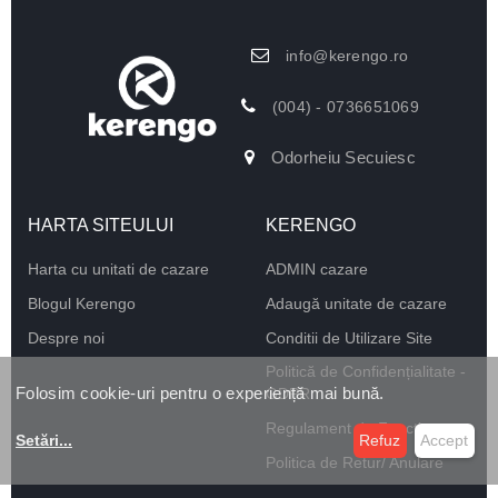
info@kerengo.ro
(004) - 0736651069
Odorheiu Secuiesc
HARTA SITEULUI
KERENGO
Harta cu unitati de cazare
ADMIN cazare
Blogul Kerengo
Adaugă unitate de cazare
Despre noi
Conditii de Utilizare Site
Politică de Confidențialitate -
Folosim cookie-uri pentru o experiență mai bună.
GDPR
Regulament de Funcționare
Setări
...
Refuz
Accept
Politica de Retur/ Anulare