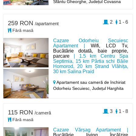
Sfântu Gheorghe,
Județul Covasna
2
1 - 6
259 RON
/apartament
Fără masă
Cazare Odorheiu Secuiesc
Apartament |
Wifi, LCD Tv,
Bucătărie dotată, baie proprie,
parcare
| 1.5 km Centru Spa
Septimia, 15 km Pârtia schi Băile
Homorod, 20 km Ștrand Vlăhița,
30 km Salina Praid
Apartament sau cameră de închiriat
Odorheiu Secuiesc,
Județul Harghita
3
1 - 8
115 RON
/cameră
Fără masă
Cazare Vărșag Apartament |
Bucătărie, living, încălzire