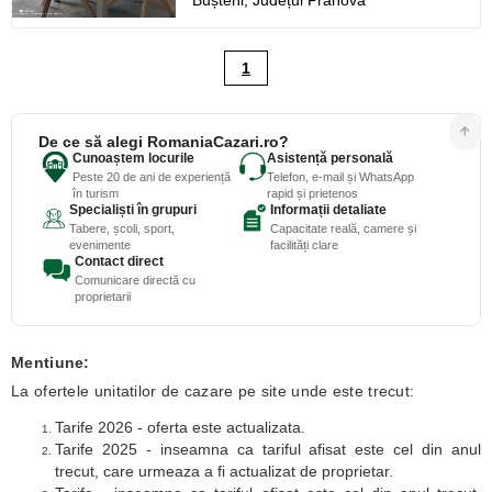
Bușteni,
Județul Prahova
1
De ce să alegi RomaniaCazari.ro?
Cunoaștem locurile
Asistență personală
Peste 20 de ani de experiență
Telefon, e-mail și WhatsApp
în turism
rapid și prietenos
Specialiști în grupuri
Informații detaliate
Tabere, școli, sport,
Capacitate reală, camere și
evenimente
facilități clare
Contact direct
Comunicare directă cu
proprietarii
Mentiune:
La ofertele unitatilor de cazare pe site unde este trecut:
Tarife 2026 - oferta este actualizata.
Tarife 2025 - inseamna ca tariful afisat este cel din anul
trecut, care urmeaza a fi actualizat de proprietar.