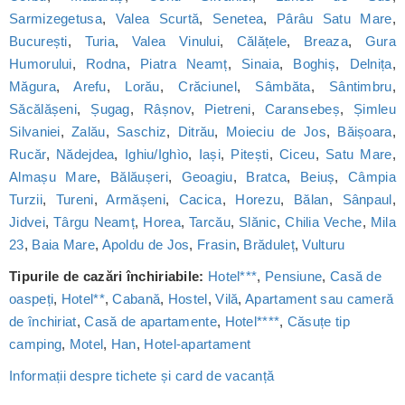
Sarmizegetusa
,
Valea Scurtă
,
Senetea
,
Pârâu Satu Mare
,
București
,
Turia
,
Valea Vinului
,
Călățele
,
Breaza
,
Gura
Humorului
,
Rodna
,
Piatra Neamț
,
Sinaia
,
Boghiș
,
Delnița
,
Măgura
,
Arefu
,
Lorău
,
Crăciunel
,
Sâmbăta
,
Sântimbru
,
Săcălășeni
,
Șugag
,
Râșnov
,
Pietreni
,
Caransebeș
,
Șimleu
Silvaniei
,
Zalău
,
Saschiz
,
Ditrău
,
Moieciu de Jos
,
Băișoara
,
Rucăr
,
Nădejdea
,
Ighiu/Ighìo
,
Iași
,
Pitești
,
Ciceu
,
Satu Mare
,
Almașu Mare
,
Bălăușeri
,
Geoagiu
,
Bratca
,
Beiuș
,
Câmpia
Turzii
,
Tureni
,
Armășeni
,
Cacica
,
Horezu
,
Bălan
,
Sânpaul
,
Jidvei
,
Târgu Neamț
,
Horea
,
Tarcău
,
Slănic
,
Chilia Veche
,
Mila
23
,
Baia Mare
,
Apoldu de Jos
,
Frasin
,
Brăduleț
,
Vulturu
Tipurile de cazări închiriabile:
Hotel***
,
Pensiune
,
Casă de
oaspeți
,
Hotel**
,
Cabană
,
Hostel
,
Vilă
,
Apartament sau cameră
de închiriat
,
Casă de apartamente
,
Hotel****
,
Căsuțe tip
camping
,
Motel
,
Han
,
Hotel-apartament
Informații despre tichete și card de vacanță