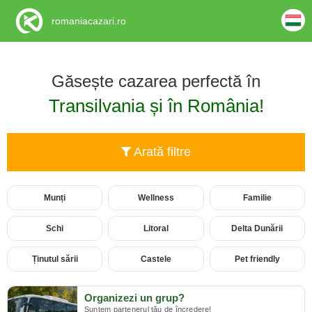
romaniacazari.ro
Găsește cazarea perfectă în
Transilvania și în România!
Arată filtre
Munți
Wellness
Familie
Schi
Litoral
Delta Dunării
Ținutul sării
Castele
Pet friendly
Organizezi un grup?
Suntem partenerul tău de încredere!