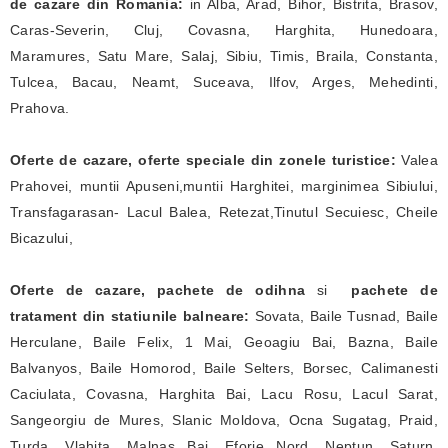
de cazare din Romania:
in Alba, Arad, Bihor, Bistrita, Brasov,
Caras-Severin, Cluj, Covasna, Harghita, Hunedoara,
Maramures, Satu Mare, Salaj, Sibiu, Timis, Braila, Constanta,
Tulcea, Bacau, Neamt, Suceava, Ilfov, Arges, Mehedinti,
Prahova.
Oferte de cazare, oferte speciale din zonele turistice:
Valea
Prahovei, muntii Apuseni,muntii Harghitei, marginimea Sibiului,
Transfagarasan- Lacul Balea, Retezat,Tinutul Secuiesc, Cheile
Bicazului,
Oferte de cazare, pachete de odihna
si
pachete de
tratament
din statiunile balneare:
Sovata, Baile Tusnad, Baile
Herculane, Baile Felix, 1 Mai, Geoagiu Bai, Bazna, Baile
Balvanyos, Baile Homorod, Baile Selters, Borsec, Calimanesti
Caciulata, Covasna, Harghita Bai, Lacu Rosu, Lacul Sarat,
Sangeorgiu de Mures, Slanic Moldova, Ocna Sugatag, Praid,
Turda, Vlahita, Malnas Bai, Eforie Nord, Neptun, Saturn,