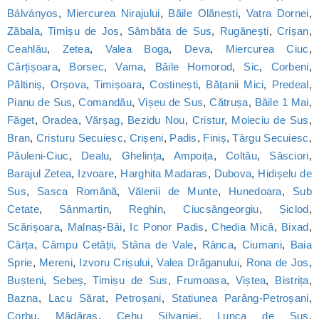
Bálványos
,
Miercurea Nirajului
,
Băile Olănești
,
Vatra Dornei
,
Zăbala
,
Timișu de Jos
,
Sâmbăta de Sus
,
Rugănești
,
Crișan
,
Ceahlău
,
Zetea
,
Valea Boga
,
Deva
,
Miercurea Ciuc
,
Cârțișoara
,
Borsec
,
Vama
,
Băile Homorod
,
Sic
,
Corbeni
,
Păltiniș
,
Orșova
,
Timișoara
,
Costinești
,
Bățanii Mici
,
Predeal
,
Pianu de Sus
,
Comandău
,
Vișeu de Sus
,
Cătrușa
,
Băile 1 Mai
,
Făget
,
Oradea
,
Vărșag
,
Bezidu Nou
,
Cristur
,
Moieciu de Sus
,
Bran
,
Cristuru Secuiesc
,
Crișeni
,
Padis
,
Finiș
,
Târgu Secuiesc
,
Păuleni-Ciuc
,
Dealu
,
Ghelința
,
Ampoița
,
Coltău
,
Săsciori
,
Barajul Zetea
,
Izvoare
,
Harghita Madaras
,
Dubova
,
Hidișelu de
Sus
,
Sasca Română
,
Vălenii de Munte
,
Hunedoara
,
Sub
Cetate
,
Sânmartin
,
Reghin
,
Ciucsângeorgiu
,
Șiclod
,
Scărișoara
,
Malnaș-Băi
,
Ic Ponor Padis
,
Chedia Mică
,
Bixad
,
Cârța
,
Câmpu Cetății
,
Stâna de Vale
,
Rânca
,
Ciumani
,
Baia
Sprie
,
Mereni
,
Izvoru Crișului
,
Valea Drăganului
,
Rona de Jos
,
Bușteni
,
Sebeș
,
Timișu de Sus
,
Frumoasa
,
Viștea
,
Bistrița
,
Bazna
,
Lacu Sărat
,
Petroșani
,
Statiunea Parâng-Petroșani
,
Corbu
,
Mădăraș
,
Cehu Silvaniei
,
Lunca de Sus
,