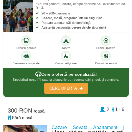
Excursii școlare, tabere, echipe sportive sau evenimente de
firmă.
20 – 200+ persoane
Cazare, masă, programe într-un singur loc
Parcare autocar, săli de conferință
Asistență personală, cerere de ofertă gratuită
Excursii școlare
Tabere
Echipe sportive
Evenimente corporate
Grupuri religioase
Grupuri de seniori
Cere o ofertă personalizată!
Specialiștii noștri îți stau la dispoziție cu recomandări și soluții complete.
CERE OFERTĂ
2
1 - 6
300 RON
/casă
Fără masă
Cazare Sovata Apartament |