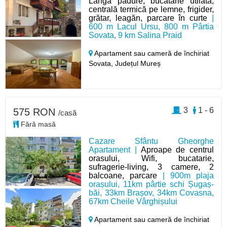
Lângă pădure, bucătărie utilată,
centrală termică pe lemne, frigider,
grătar, leagăn, parcare în curte
|
600 m Lacul Ursu, 800 m Pârtia
Sovata, 9 km Salina Praid
Apartament sau cameră de închiriat
Sovata,
Județul Mureș
3
1 - 6
575 RON
/casă
Fără masă
Cazare Sfântu Gheorghe
Apartament |
Aproape de centrul
orasului, Wifi, bucatarie,
sufragerie-living, 3 camere, 2
balcoane, parcare
| 900m plaja
orașului, 11km pârtie schi Șugaș-
băi, 33km Brașov, 34km Covasna,
67km Cheile Vârghișului
Apartament sau cameră de închiriat