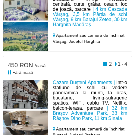
centrală, curte, grătar, ceaun, loc
de joacă, parcare
| 4 km Cascada
Vărșag, 3,5 km Pârtia de schi
Vărșag, 9 km Barajul Zetea, 30 km
Harghita Mădăraș
Apartament sau cameră de închiriat
Vărșag,
Județul Harghita
2
1 - 4
450 RON
/casă
Fără masă
Cazare Bușteni Apartments |
Intr-o
statiune de schi cu vedere
panoramica la munti, la oras,
bucatarie, living-sufragerie
spatios, WIFI, cablu TV, Netflix,
balcon-terasa, parcare
| 32 km
Brașov Adventure Park, 33 km
Râșnov Dino Park, 11 km Sinaia
Apartament sau cameră de închiriat