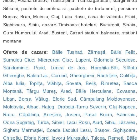
Albac, Poiana Brasov, Transalpina, Transfagarasan, Marginimea
Sibiului, pachete de odihna si pachete de tratament, pensiune
Brasov, Bran, Moeciu, Cluj, Lacu Rosu, casa de vacanta Praid,
Sighisoara, Sibiu, cazare Timisoara hoteluri, Bucuresti, Sinaia,
Gura Humorului, Arad, Busteni, Cazari statiuni balneare, statiuni
montane
Oferte de cazare:
Băile Tușnad
,
Zărnești
,
Băile Felix
,
Șumuleu Ciuc, Miercurea Ciuc
,
Lupeni
,
Odorheiu Secuiesc
,
Sândominic
,
Praid
,
Lunca de Jos
,
Harghita-Băi
,
Sfântu
Gheorghe
,
Balea Lac
,
Corund
,
Gheorgheni
,
Răchițele
,
Colibița
,
Alba Iulia
,
Toplița
,
Vlăhița
,
Sovata
,
Beliș
,
Rimetea
,
Sasca
Montană
,
Târgu Mureș
,
Arad
,
Băile Herculane
,
Covasna
,
Liban
,
Borșa
,
Văliug
,
Eforie Sud
,
Câmpulung Moldovenesc
,
Moldovița
,
Albac
,
Hațeg
,
Drobeta-Turnu Severin
,
Cluj-Napoca
,
Racu
,
Căpâlnița
,
Arieșeni
,
Joseni
,
Pasul Bucin
,
Sâncraiu
,
Ocna Șugatag
,
Turda
,
Sibiel
,
Lacu Roșu
,
Aiud
,
Sibiu
,
Lăzarea
,
Sighetu Marmației
,
Coada Lacului Lesu
,
Brașov
,
Sighișoara
,
Chișcău
,
Eforie Nord
,
Izvoru Mureșului
,
Tulcea
,
Remeți
,
Băile