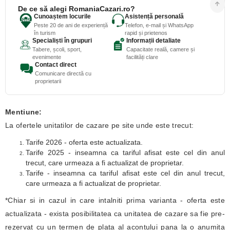
De ce să alegi RomaniaCazari.ro?
Cunoaștem locurile
Asistență personală
Peste 20 de ani de experiență
Telefon, e-mail și WhatsApp
în turism
rapid și prietenos
Specialiști în grupuri
Informații detaliate
Tabere, școli, sport,
Capacitate reală, camere și
evenimente
facilități clare
Contact direct
Comunicare directă cu
proprietarii
Mentiune:
La ofertele unitatilor de cazare pe site unde este trecut:
Tarife 2026 - oferta este actualizata.
Tarife 2025 - inseamna ca tariful afisat este cel din anul
trecut, care urmeaza a fi actualizat de proprietar.
Tarife - inseamna ca tariful afisat este cel din anul trecut,
care urmeaza a fi actualizat de proprietar.
*Chiar si in cazul in care intalniti prima varianta - oferta este
actualizata - exista posibilitatea ca unitatea de cazare sa fie pre-
rezervat cu un termen de plata al acontului pana la o anumita