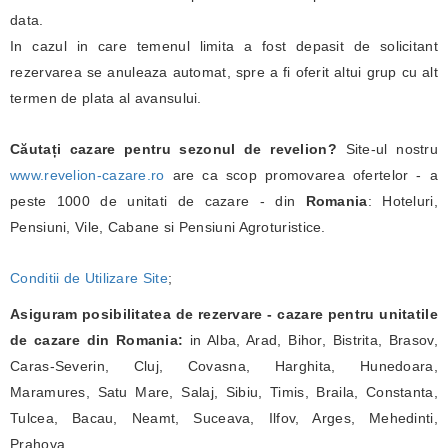
data.
In cazul in care temenul limita a fost depasit de solicitant
rezervarea se anuleaza automat, spre a fi oferit altui grup cu alt
termen de plata al avansului.
Căutați cazare pentru sezonul de revelion?
Site-ul nostru
www.revelion-cazare.ro
are ca scop promovarea ofertelor - a
peste 1000 de unitati de cazare - din
Romania
: Hoteluri,
Pensiuni, Vile, Cabane si Pensiuni Agroturistice.
Conditii de Utilizare Site
;
Asiguram posibilitatea de rezervare - cazare pentru unitatile
de cazare din Romania:
in Alba, Arad, Bihor, Bistrita, Brasov,
Caras-Severin, Cluj, Covasna, Harghita, Hunedoara,
Maramures, Satu Mare, Salaj, Sibiu, Timis, Braila, Constanta,
Tulcea, Bacau, Neamt, Suceava, Ilfov, Arges, Mehedinti,
Prahova.