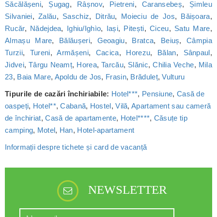
Săcălășeni
,
Șugag
,
Râșnov
,
Pietreni
,
Caransebeș
,
Șimleu
Silvaniei
,
Zalău
,
Saschiz
,
Ditrău
,
Moieciu de Jos
,
Băișoara
,
Rucăr
,
Nădejdea
,
Ighiu/Ighìo
,
Iași
,
Pitești
,
Ciceu
,
Satu Mare
,
Almașu Mare
,
Bălăușeri
,
Geoagiu
,
Bratca
,
Beiuș
,
Câmpia
Turzii
,
Tureni
,
Armășeni
,
Cacica
,
Horezu
,
Bălan
,
Sânpaul
,
Jidvei
,
Târgu Neamț
,
Horea
,
Tarcău
,
Slănic
,
Chilia Veche
,
Mila
23
,
Baia Mare
,
Apoldu de Jos
,
Frasin
,
Brăduleț
,
Vulturu
Tipurile de cazări închiriabile:
Hotel***
,
Pensiune
,
Casă de
oaspeți
,
Hotel**
,
Cabană
,
Hostel
,
Vilă
,
Apartament sau cameră
de închiriat
,
Casă de apartamente
,
Hotel****
,
Căsuțe tip
camping
,
Motel
,
Han
,
Hotel-apartament
Informații despre tichete și card de vacanță
NEWSLETTER