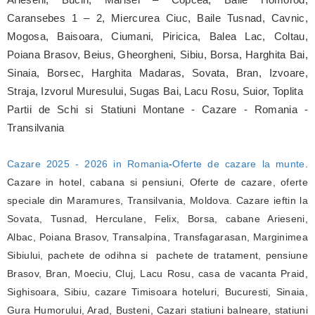
Arieseni, Bucin, Marisel – Copcea, Baile Homorod,
Caransebes 1 – 2, Miercurea Ciuc, Baile Tusnad, Cavnic,
Mogosa, Baisoara, Ciumani, Piricica, Balea Lac, Coltau,
Poiana Brasov, Beius, Gheorgheni, Sibiu, Borsa, Harghita Bai,
Sinaia, Borsec, Harghita Madaras, Sovata, Bran, Izvoare,
Straja, Izvorul Muresului, Sugas Bai, Lacu Rosu, Suior, Toplita
Partii de Schi si Statiuni Montane - Cazare - Romania -
Transilvania
Cazare 2025 - 2026 in Romania
-
Oferte de cazare la munte
.
Cazare in hotel, cabana si pensiuni, Oferte de cazare, oferte
speciale din Maramures, Transilvania, Moldova. Cazare ieftin la
Sovata, Tusnad, Herculane, Felix, Borsa, cabane Arieseni,
Albac, Poiana Brasov, Transalpina, Transfagarasan, Marginimea
Sibiului, pachete de odihna si pachete de tratament, pensiune
Brasov, Bran, Moeciu, Cluj, Lacu Rosu, casa de vacanta Praid,
Sighisoara, Sibiu, cazare Timisoara hoteluri, Bucuresti, Sinaia,
Gura Humorului, Arad, Busteni, Cazari statiuni balneare, statiuni