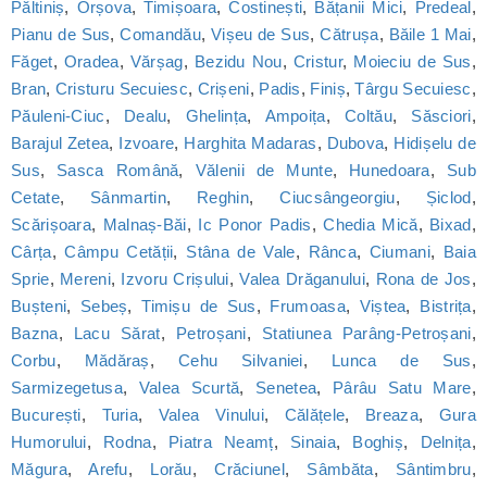
Păltiniș
,
Orșova
,
Timișoara
,
Costinești
,
Bățanii Mici
,
Predeal
,
Pianu de Sus
,
Comandău
,
Vișeu de Sus
,
Cătrușa
,
Băile 1 Mai
,
Făget
,
Oradea
,
Vărșag
,
Bezidu Nou
,
Cristur
,
Moieciu de Sus
,
Bran
,
Cristuru Secuiesc
,
Crișeni
,
Padis
,
Finiș
,
Târgu Secuiesc
,
Păuleni-Ciuc
,
Dealu
,
Ghelința
,
Ampoița
,
Coltău
,
Săsciori
,
Barajul Zetea
,
Izvoare
,
Harghita Madaras
,
Dubova
,
Hidișelu de
Sus
,
Sasca Română
,
Vălenii de Munte
,
Hunedoara
,
Sub
Cetate
,
Sânmartin
,
Reghin
,
Ciucsângeorgiu
,
Șiclod
,
Scărișoara
,
Malnaș-Băi
,
Ic Ponor Padis
,
Chedia Mică
,
Bixad
,
Cârța
,
Câmpu Cetății
,
Stâna de Vale
,
Rânca
,
Ciumani
,
Baia
Sprie
,
Mereni
,
Izvoru Crișului
,
Valea Drăganului
,
Rona de Jos
,
Bușteni
,
Sebeș
,
Timișu de Sus
,
Frumoasa
,
Viștea
,
Bistrița
,
Bazna
,
Lacu Sărat
,
Petroșani
,
Statiunea Parâng-Petroșani
,
Corbu
,
Mădăraș
,
Cehu Silvaniei
,
Lunca de Sus
,
Sarmizegetusa
,
Valea Scurtă
,
Senetea
,
Pârâu Satu Mare
,
București
,
Turia
,
Valea Vinului
,
Călățele
,
Breaza
,
Gura
Humorului
,
Rodna
,
Piatra Neamț
,
Sinaia
,
Boghiș
,
Delnița
,
Măgura
,
Arefu
,
Lorău
,
Crăciunel
,
Sâmbăta
,
Sântimbru
,