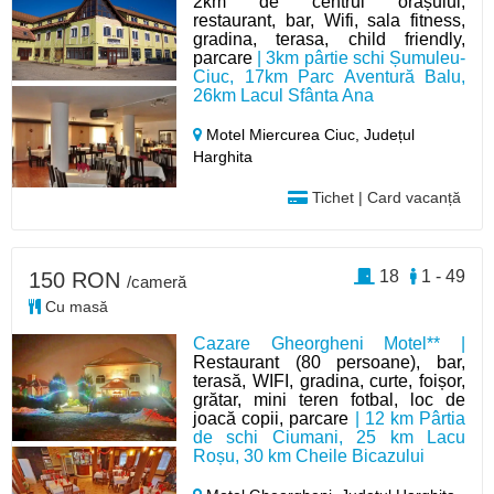
2km de centrul orașului,
restaurant, bar, Wifi, sala fitness,
gradina, terasa, child friendly,
parcare
| 3km pârtie schi Șumuleu-
Ciuc, 17km Parc Aventură Balu,
26km Lacul Sfânta Ana
Motel Miercurea Ciuc,
Județul
Harghita
Tichet | Card vacanță
18
1 - 49
150 RON
/cameră
Cu masă
Cazare Gheorgheni Motel** |
Restaurant (80 persoane), bar,
terasă, WIFI, gradina, curte, foișor,
grătar, mini teren fotbal, loc de
joacă copii, parcare
| 12 km Pârtia
de schi Ciumani, 25 km Lacu
Roșu, 30 km Cheile Bicazului