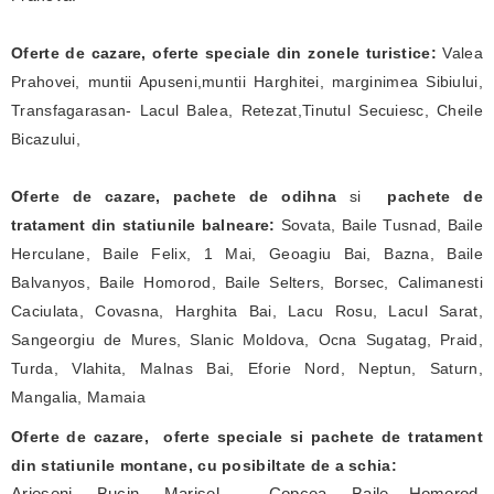
Oferte de cazare, oferte speciale din zonele turistice:
Valea
Prahovei, muntii Apuseni,muntii Harghitei, marginimea Sibiului,
Transfagarasan- Lacul Balea, Retezat,Tinutul Secuiesc, Cheile
Bicazului,
Oferte de cazare, pachete de odihna
si
pachete de
tratament
din statiunile balneare:
Sovata, Baile Tusnad, Baile
Herculane, Baile Felix, 1 Mai, Geoagiu Bai, Bazna, Baile
Balvanyos, Baile Homorod, Baile Selters, Borsec, Calimanesti
Caciulata, Covasna, Harghita Bai, Lacu Rosu, Lacul Sarat,
Sangeorgiu de Mures, Slanic Moldova, Ocna Sugatag, Praid,
Turda, Vlahita, Malnas Bai, Eforie Nord, Neptun, Saturn,
Mangalia, Mamaia
Oferte de cazare, oferte speciale si pachete de tratament
din statiunile montane, cu posibiltate de a schia: