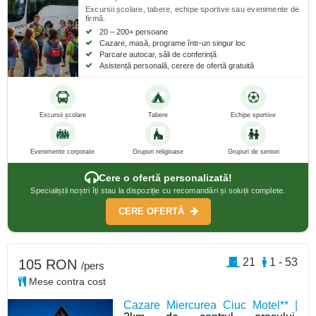
Excursii școlare, tabere, echipe sportive sau evenimente de
firmă.
20 – 200+ persoane
Cazare, masă, programe într-un singur loc
Parcare autocar, săli de conferință
Asistență personală, cerere de ofertă gratuită
Excursii școlare
Tabere
Echipe sportive
Evenimente corporate
Grupuri religioase
Grupuri de seniori
Cere o ofertă personalizată!
Specialiștii noștri îți stau la dispoziție cu recomandări și soluții complete.
CERE OFERTĂ
21
1 - 53
105 RON
/pers
Mese contra cost
Cazare Miercurea Ciuc Motel** |