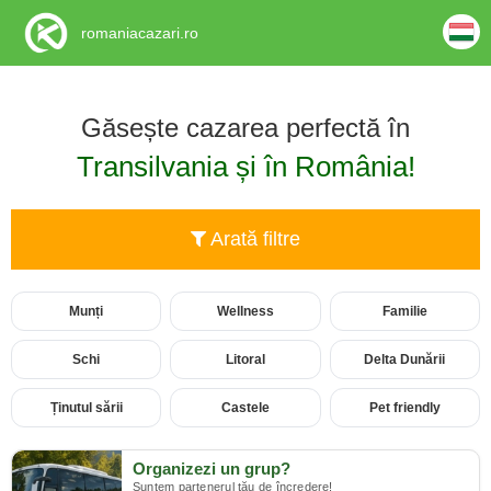
romaniacazari.ro
Găsește cazarea perfectă în
Transilvania și în România!
Arată filtre
Munți
Wellness
Familie
Schi
Litoral
Delta Dunării
Ținutul sării
Castele
Pet friendly
Organizezi un grup?
Suntem partenerul tău de încredere!