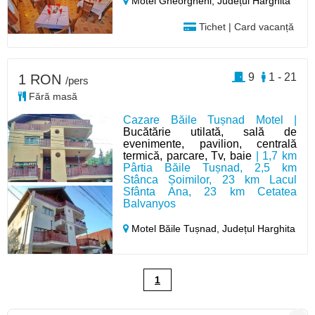
Motel Gheorgheni,
Județul Harghita
Tichet | Card vacanță
9
1 - 21
1 RON
/pers
Fără masă
Cazare Băile Tușnad Motel |
Bucătărie utilată, sală de
evenimente, pavilion, centrală
termică, parcare, Tv, baie
| 1,7 km
Pârtia Băile Tușnad, 2,5 km
Stânca Șoimilor, 23 km Lacul
Sfânta Ana, 23 km Cetatea
Balvanyos
Motel Băile Tușnad,
Județul Harghita
1