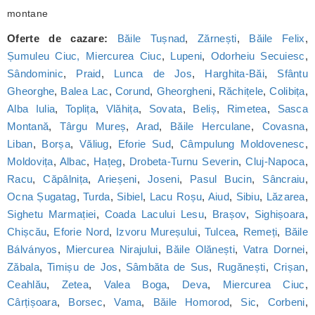
montane
Oferte de cazare:
Băile Tușnad
,
Zărnești
,
Băile Felix
,
Șumuleu Ciuc, Miercurea Ciuc
,
Lupeni
,
Odorheiu Secuiesc
,
Sândominic
,
Praid
,
Lunca de Jos
,
Harghita-Băi
,
Sfântu
Gheorghe
,
Balea Lac
,
Corund
,
Gheorgheni
,
Răchițele
,
Colibița
,
Alba Iulia
,
Toplița
,
Vlăhița
,
Sovata
,
Beliș
,
Rimetea
,
Sasca
Montană
,
Târgu Mureș
,
Arad
,
Băile Herculane
,
Covasna
,
Liban
,
Borșa
,
Văliug
,
Eforie Sud
,
Câmpulung Moldovenesc
,
Moldovița
,
Albac
,
Hațeg
,
Drobeta-Turnu Severin
,
Cluj-Napoca
,
Racu
,
Căpâlnița
,
Arieșeni
,
Joseni
,
Pasul Bucin
,
Sâncraiu
,
Ocna Șugatag
,
Turda
,
Sibiel
,
Lacu Roșu
,
Aiud
,
Sibiu
,
Lăzarea
,
Sighetu Marmației
,
Coada Lacului Lesu
,
Brașov
,
Sighișoara
,
Chișcău
,
Eforie Nord
,
Izvoru Mureșului
,
Tulcea
,
Remeți
,
Băile
Bálványos
,
Miercurea Nirajului
,
Băile Olănești
,
Vatra Dornei
,
Zăbala
,
Timișu de Jos
,
Sâmbăta de Sus
,
Rugănești
,
Crișan
,
Ceahlău
,
Zetea
,
Valea Boga
,
Deva
,
Miercurea Ciuc
,
Cârțișoara
,
Borsec
,
Vama
,
Băile Homorod
,
Sic
,
Corbeni
,