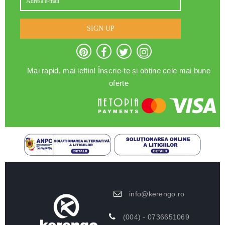
SIGN UP
Mai rapid, mai ieftin! Înscrie-te și obține cele mai bune
oferte
info@kerengo.ro
(004) - 0736651069