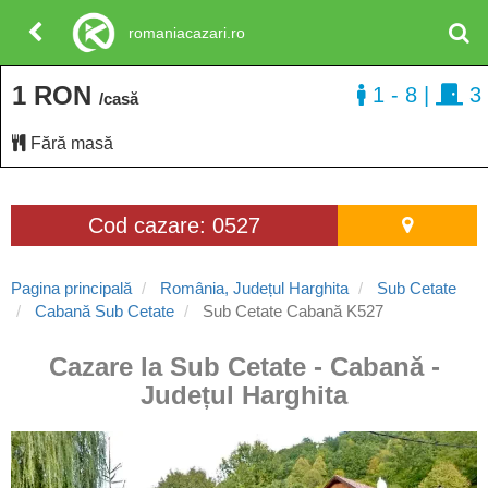
romaniacazari.ro
1 RON
1 - 8
|
3
/casă
Fără masă
Cod cazare: 0527
Pagina principală
România, Județul Harghita
Sub Cetate
Cabană Sub Cetate
Sub Cetate Cabană K527
Cazare la Sub Cetate - Cabană -
Județul Harghita