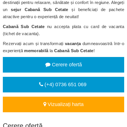
destinații pentru relaxare, sănătate și confort în regiune. Alegeți
un
sejur Cabană Sub Cetate
și beneficiați de pachete
atractive pentru o experiență de neuitat!
Cabană Sub Cetate
nu accepta plata cu card de vacanta
(tichet de vacanta).
Rezervați acum și transformați
vacanța
dumneavoastră într-o
experiență
memorabilă
la
Cabană Sub Cetate
!
Cerere ofertă
(+4) 0736 651 069
Vizualizați harta
Cerere ofertă