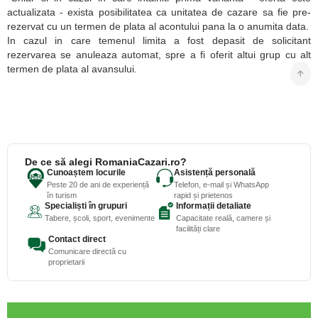
actualizata - exista posibilitatea ca unitatea de cazare sa fie pre-
rezervat cu un termen de plata al acontului pana la o anumita data.
In cazul in care temenul limita a fost depasit de solicitant
rezervarea se anuleaza automat, spre a fi oferit altui grup cu alt
termen de plata al avansului.
De ce să alegi RomaniaCazari.ro?
Cunoaștem locurile
Asistență personală
Peste 20 de ani de experiență
Telefon, e-mail și WhatsApp
în turism
rapid și prietenos
Specialiști în grupuri
Informații detaliate
Tabere, școli, sport, evenimente
Capacitate reală, camere și
facilități clare
Contact direct
Comunicare directă cu
proprietarii