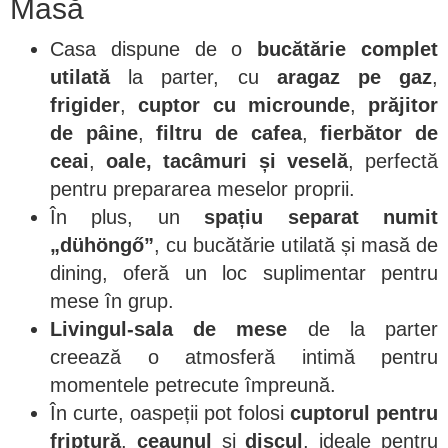
Masă
Casa dispune de o
bucătărie complet
utilată
la parter, cu
aragaz pe gaz
,
frigider
,
cuptor cu microunde
,
prăjitor
de pâine
,
filtru de cafea
,
fierbător de
ceai
,
oale, tacâmuri și veselă
, perfectă
pentru prepararea meselor proprii.
În plus, un
spațiu separat numit
„dühöngő”
, cu bucătărie utilată și masă de
dining, oferă un loc suplimentar pentru
mese în grup.
Livingul-sala de mese
de la parter
creează o atmosferă intimă pentru
momentele petrecute împreună.
În curte, oaspeții pot folosi
cuptorul pentru
friptură
,
ceaunul
și
discul
, ideale pentru