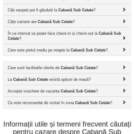
Câți oaspeți pot fi găzduiți la
Cabană Sub Cetate
?
Câțe camere are
Cabană Sub Cetate
?
În ce interval se poate face check-in și check-out la
Cabană Sub
Cetate
?
Care este pretul mediu pe noapte la
Cabană Sub Cetate
?
Care sunt facilitatile oferite de
Cabană Sub Cetate
?
La
Cabană Sub Cetate
există opțiuni de masă?
Accepta vouchere de vacanta
Cabană Sub Cetate
?
Ce este recomandat de vizitat în zona
Cabană Sub Cetate
?
Informații utile și termeni frecvent căutați
pentru cazare despre Cabană Sub