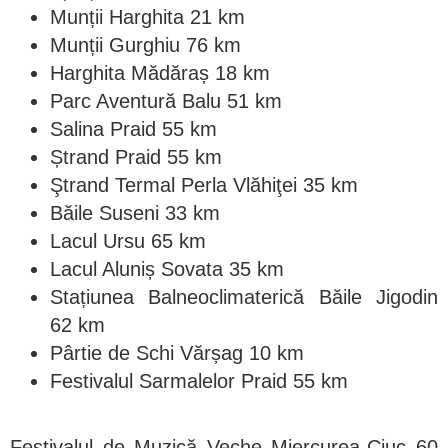
Munții Harghita 21 km
Munții Gurghiu 76 km
Harghita Mădăraș 18 km
Parc Aventură Balu 51 km
Salina Praid 55 km
Ștrand Praid 55 km
Ştrand Termal Perla Vlăhiţei 35 km
Băile Suseni 33 km
Lacul Ursu 65 km
Lacul Aluniș Sovata 35 km
Stațiunea Balneoclimaterică Băile Jigodin
62 km
Pârtie de Schi Vărșag 10 km
Festivalul Sarmalelor Praid 55 km
Festivalul de Muzică Veche Miercurea-Ciuc 60