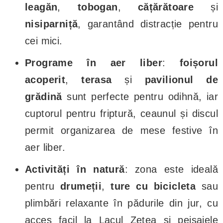
leagăn
,
tobogan
,
cățărătoare
și
nisiparniță
, garantând distracție pentru
cei mici.
Programe în aer liber
:
foișorul
acoperit
,
terasa
și
pavilionul de
grădină
sunt perfecte pentru odihnă, iar
cuptorul pentru friptură, ceaunul și discul
permit organizarea de mese festive în
aer liber.
Activități în natură
: zona este ideală
pentru
drumeții
,
ture cu bicicleta
sau
plimbări relaxante în pădurile din jur, cu
acces facil la Lacul Zetea și peisajele