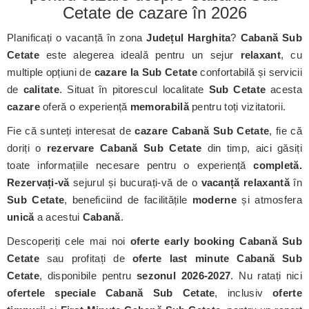
Cetate de cazare în 2026
Planificați o vacanță în zona
Județul Harghita
?
Cabană Sub
Cetate
este alegerea ideală pentru un sejur
relaxant
, cu
multiple opțiuni de
cazare la Sub Cetate
confortabilă și servicii
de
calitate
. Situat în pitorescul localitate
Sub Cetate
acesta
cazare
oferă o experiență
memorabilă
pentru toți vizitatorii.
Fie că sunteți interesat de
cazare Cabană Sub Cetate
, fie că
doriți o
rezervare Cabană Sub Cetate
din timp, aici găsiți
toate informațiile necesare pentru o experiență
completă.
Rezervați-vă
sejurul și bucurați-vă de o
vacanță relaxantă
în
Sub Cetate
, beneficiind de facilitățile
moderne
și atmosfera
unică
a acestui
Cabană
.
Descoperiți cele mai noi
oferte early booking Cabană Sub
Cetate
sau profitați de
oferte last minute Cabană Sub
Cetate
, disponibile pentru
sezonul 2026-2027
. Nu ratați nici
ofertele speciale Cabană Sub Cetate
, inclusiv
oferte