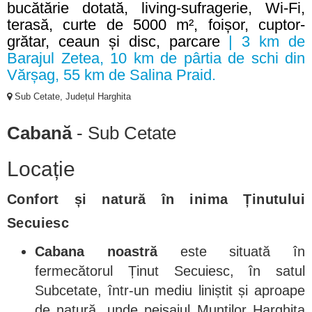
bucătărie dotată, living-sufragerie, Wi-Fi,
terasă, curte de 5000 m², foișor, cuptor-
grătar, ceaun și disc, parcare
| 3 km de
Barajul Zetea, 10 km de pârtia de schi din
Vărșag, 55 km de Salina Praid.
Sub Cetate, Județul Harghita
Cabană
- Sub Cetate
Locație
Confort și natură în inima Ținutului
Secuiesc
Cabana noastră
este situată în
fermecătorul Ținut Secuiesc, în satul
Subcetate, într-un mediu liniștit și aproape
de natură, unde peisajul Munților Harghita