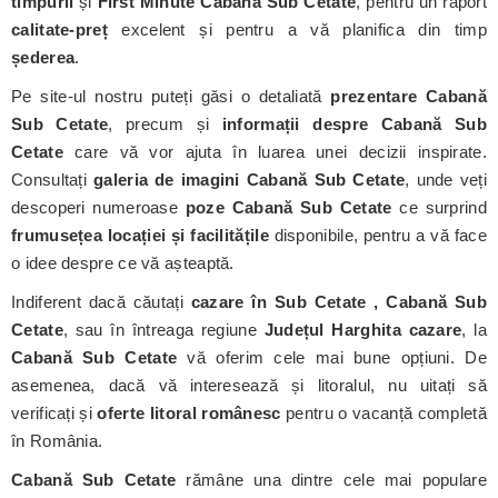
timpurii
și
First Minute Cabană Sub Cetate
, pentru un raport
calitate-preț
excelent și pentru a vă planifica din timp
șederea
.
Pe site-ul nostru puteți găsi o detaliată
prezentare Cabană
Sub Cetate
, precum și
informații despre Cabană Sub
Cetate
care vă vor ajuta în luarea unei decizii inspirate.
Consultați
galeria de imagini Cabană Sub Cetate
, unde veți
descoperi numeroase
poze Cabană Sub Cetate
ce surprind
frumusețea locației și facilitățile
disponibile, pentru a vă face
o idee despre ce vă așteaptă.
Indiferent dacă căutați
cazare în Sub Cetate , Cabană Sub
Cetate
, sau în întreaga regiune
Județul Harghita cazare
, la
Cabană Sub Cetate
vă oferim cele mai bune opțiuni. De
asemenea, dacă vă interesează și litoralul, nu uitați să
verificați și
oferte litoral românesc
pentru o vacanță completă
în România.
Cabană Sub Cetate
rămâne una dintre cele mai populare