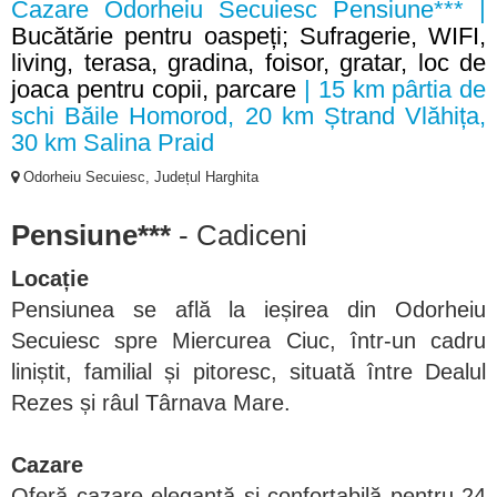
Cazare Odorheiu Secuiesc Pensiune*** |
Bucătărie pentru oaspeți; Sufragerie, WIFI,
living, terasa, gradina, foisor, gratar, loc de
joaca pentru copii, parcare
| 15 km pârtia de
schi Băile Homorod, 20 km Ștrand Vlăhița,
30 km Salina Praid
Odorheiu Secuiesc, Județul Harghita
Pensiune***
- Cadiceni
Locație
Pensiunea se află la ieșirea din Odorheiu
Secuiesc spre Miercurea Ciuc, într-un cadru
liniștit, familial și pitoresc, situată între Dealul
Rezes și râul Târnava Mare.
Cazare
Oferă cazare elegantă și confortabilă pentru 24