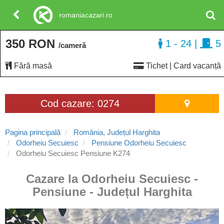
romaniacazari.ro
350 RON
1 - 24
|
5
/cameră
Fără masă
Tichet | Card vacanță
Cod cazare: 0274
Pagina principală
România, Județul Harghita
Odorheiu Secuiesc
Pensiune Odorheiu Secuiesc
Odorheiu Secuiesc Pensiune K274
Cazare la Odorheiu Secuiesc -
Pensiune - Județul Harghita