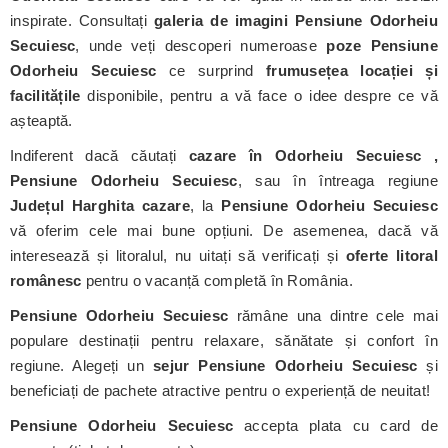
inspirate. Consultați
galeria de imagini Pensiune Odorheiu
Secuiesc
, unde veți descoperi numeroase
poze Pensiune
Odorheiu Secuiesc
ce surprind
frumusețea locației și
facilitățile
disponibile, pentru a vă face o idee despre ce vă
așteaptă.
Indiferent dacă căutați
cazare în Odorheiu Secuiesc ,
Pensiune Odorheiu Secuiesc
, sau în întreaga regiune
Județul Harghita cazare
, la
Pensiune Odorheiu Secuiesc
vă oferim cele mai bune opțiuni. De asemenea, dacă vă
interesează și litoralul, nu uitați să verificați și
oferte litoral
românesc
pentru o vacanță completă în România.
Pensiune Odorheiu Secuiesc
rămâne una dintre cele mai
populare destinații pentru relaxare, sănătate și confort în
regiune. Alegeți un
sejur Pensiune Odorheiu Secuiesc
și
beneficiați de pachete atractive pentru o experiență de neuitat!
Pensiune Odorheiu Secuiesc
accepta plata cu card de