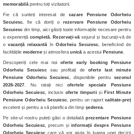
memorabilă
pentru toți vizitatorii.
Fie că sunteți interesat de
cazare Pensiune Odorheiu
Secuiesc
, fie că doriți o
rezervare Pensiune Odorheiu
Secuiesc
din timp, aici găsiți toate informațiile necesare pentru
o experiență
completă. Rezervați-vă
sejurul și bucurați-vă de
o
vacanță relaxantă
în
Odorheiu Secuiesc
, beneficiind de
facilitățile
moderne
și atmosfera
unică
a acestui
Pensiune
.
Descoperiți cele mai noi
oferte early booking Pensiune
Odorheiu Secuiesc
sau profitați de
oferte last minute
Pensiune Odorheiu Secuiesc
, disponibile pentru
sezonul
2026-2027
. Nu ratați nici
ofertele speciale Pensiune
Odorheiu Secuiesc
, inclusiv
oferte timpurii
și
First Minute
Pensiune Odorheiu Secuiesc
, pentru un raport
calitate-preț
excelent și pentru a vă planifica din timp
șederea
.
Pe site-ul nostru puteți găsi o detaliată
prezentare Pensiune
Odorheiu Secuiesc
, precum și
informații despre Pensiune
Odorheiu Secuiesc
care vă vor ajuta în luarea unei decizii