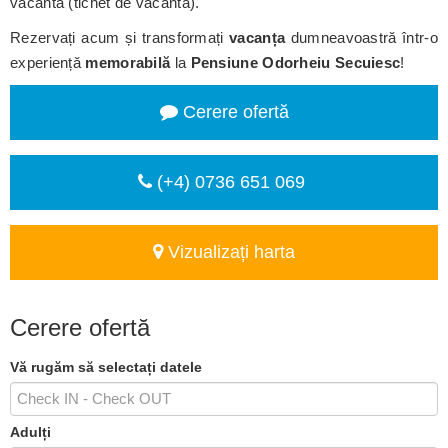
vacanta (tichet de vacanta).
Rezervați acum și transformați
vacanța
dumneavoastră într-o
experiență
memorabilă
la
Pensiune Odorheiu Secuiesc
!
Cerere ofertă
(+4) 0736 651 069
Vizualizați harta
Cerere ofertă
Vă rugăm să selectați datele
Adulți