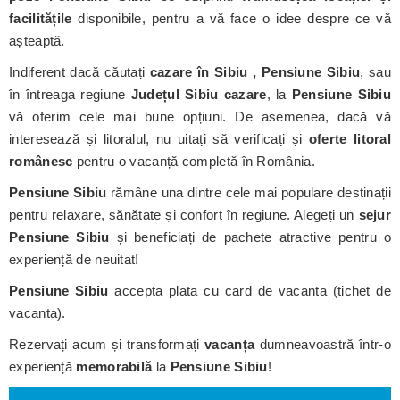
facilitățile
disponibile, pentru a vă face o idee despre ce vă
așteaptă.
Indiferent dacă căutați
cazare în Sibiu , Pensiune Sibiu
, sau
în întreaga regiune
Județul Sibiu cazare
, la
Pensiune Sibiu
vă oferim cele mai bune opțiuni. De asemenea, dacă vă
interesează și litoralul, nu uitați să verificați și
oferte litoral
românesc
pentru o vacanță completă în România.
Pensiune Sibiu
rămâne una dintre cele mai populare destinații
pentru relaxare, sănătate și confort în regiune. Alegeți un
sejur
Pensiune Sibiu
și beneficiați de pachete atractive pentru o
experiență de neuitat!
Pensiune Sibiu
accepta plata cu card de vacanta (tichet de
vacanta).
Rezervați acum și transformați
vacanța
dumneavoastră într-o
experiență
memorabilă
la
Pensiune Sibiu
!