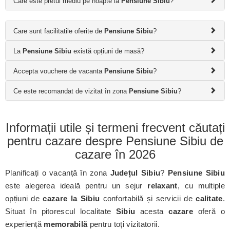
Care este pretul mediu pe noapte la
Pensiune Sibiu
?
Care sunt facilitatile oferite de
Pensiune Sibiu
?
La
Pensiune Sibiu
există opțiuni de masă?
Accepta vouchere de vacanta
Pensiune Sibiu
?
Ce este recomandat de vizitat în zona
Pensiune Sibiu
?
Informații utile și termeni frecvent căutați
pentru cazare despre Pensiune Sibiu de
cazare în 2026
Planificați o vacanță în zona
Județul Sibiu
?
Pensiune Sibiu
este alegerea ideală pentru un sejur
relaxant
, cu multiple
opțiuni de
cazare la Sibiu
confortabilă și servicii de
calitate
.
Situat în pitorescul localitate
Sibiu
acesta
cazare
oferă o
experiență
memorabilă
pentru toți vizitatorii.