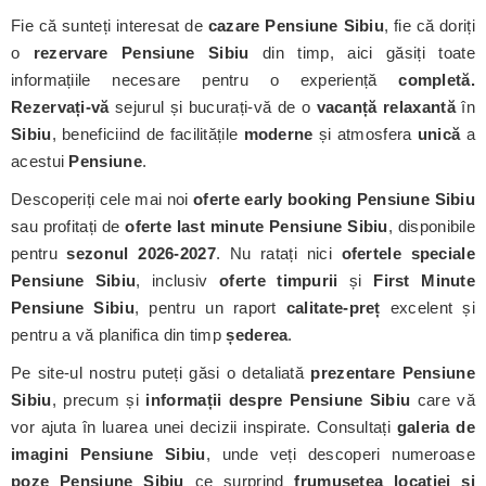
Fie că sunteți interesat de
cazare Pensiune Sibiu
, fie că doriți
o
rezervare Pensiune Sibiu
din timp, aici găsiți toate
informațiile necesare pentru o experiență
completă.
Rezervați-vă
sejurul și bucurați-vă de o
vacanță relaxantă
în
Sibiu
, beneficiind de facilitățile
moderne
și atmosfera
unică
a
acestui
Pensiune
.
Descoperiți cele mai noi
oferte early booking Pensiune Sibiu
sau profitați de
oferte last minute Pensiune Sibiu
, disponibile
pentru
sezonul 2026-2027
. Nu ratați nici
ofertele speciale
Pensiune Sibiu
, inclusiv
oferte timpurii
și
First Minute
Pensiune Sibiu
, pentru un raport
calitate-preț
excelent și
pentru a vă planifica din timp
șederea
.
Pe site-ul nostru puteți găsi o detaliată
prezentare Pensiune
Sibiu
, precum și
informații despre Pensiune Sibiu
care vă
vor ajuta în luarea unei decizii inspirate. Consultați
galeria de
imagini Pensiune Sibiu
, unde veți descoperi numeroase
poze Pensiune Sibiu
ce surprind
frumusețea locației și