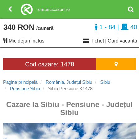
romaniacazari.ro
340 RON
1 - 84
|
40
/cameră
Mic dejun inclus
Tichet | Card vacanță
Cod cazare: 1478
Pagina principală
România, Județul Sibiu
Sibiu
Pensiune Sibiu
Sibiu Pensiune K1478
Cazare la Sibiu - Pensiune - Județul
Sibiu