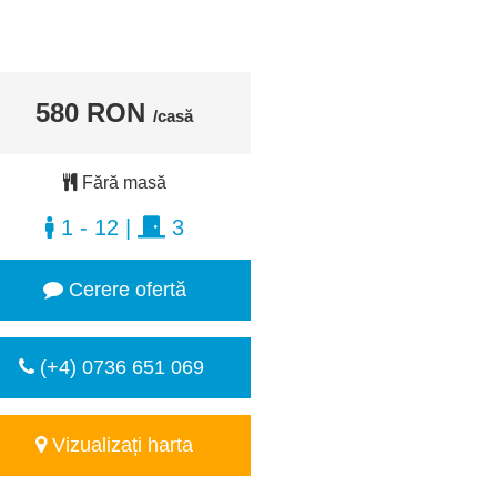
580 RON
/casă
Fără masă
1 - 12
|
3
Cerere ofertă
(+4) 0736 651 069
Vizualizați harta