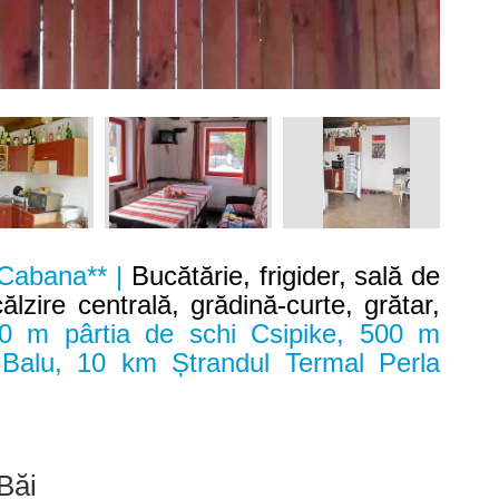
 Cabana** |
Bucătărie, frigider, sală de
ălzire centrală, grădină-curte, grătar,
0 m pârtia de schi Csipike, 500 m
 Balu, 10 km Ștrandul Termal Perla
Băi