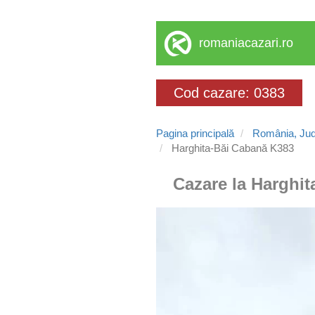
romaniacazari.ro
Cod cazare: 0383
Pagina principală
România, Jud
Harghita-Băi Cabană K383
Cazare la Harghit