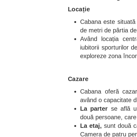
Locație
Cabana este situată î
de metri de pârtia de
Având locația centr
iubitorii sporturilor
exploreze zona încon
Cazare
Cabana oferă cazare
având o capacitate 
La parter
se află u
două persoane, care
La etaj,
sunt două ca
Camera de patru per