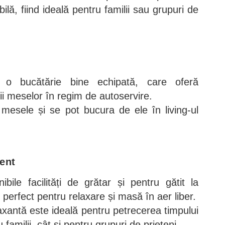
ilă, fiind ideală pentru familii sau grupuri de
 o bucătărie bine echipată, care oferă
rii meselor în regim de autoservire.
 mesele și se pot bucura de ele în living-ul
ment
ibile facilități de grătar și pentru gătit la
 perfect pentru relaxare și masă în aer liber.
elaxantă este ideală pentru petrecerea timpului
familii, cât și pentru grupuri de prieteni.