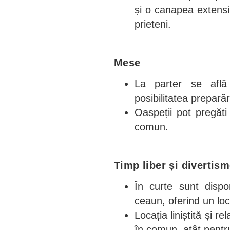
și o canapea extensib
prieteni.
Mese
La parter se află
posibilitatea prepară
Oaspeții pot pregăti
comun.
Timp liber și divertis
În curte sunt dispon
ceaun, oferind un loc
Locația liniștită și r
în comun, atât pentru 