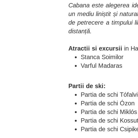
Cabana este alegerea ide
un mediu liniștit și natura
de petrecere a timpului l
distanță.
Atractii si excursii
in Ha
Stanca Soimilor
Varful Madaras
Partii de ski:
Partia de schi Tófalvi
Partia de schi Ózon
Partia de schi Miklós
Partia de schi Kossu
Partia de schi Csipik