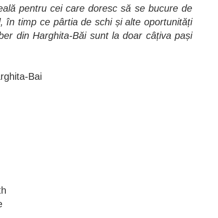
ală pentru cei care doresc să se bucure de
l, în timp ce pârtia de schi și alte oportunități
iber din Harghita-Băi sunt la doar câțiva pași
rghita-Bai
th
e