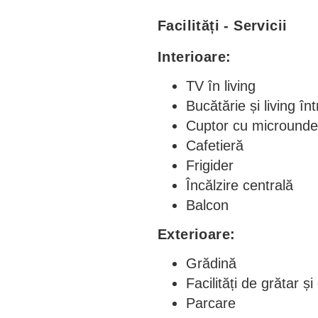
Facilități - Servicii
Interioare:
TV în living
Bucătărie și living în
Cuptor cu microunde
Cafetieră
Frigider
Încălzire centrală
Balcon
Exterioare:
Grădină
Facilități de grătar și
Parcare