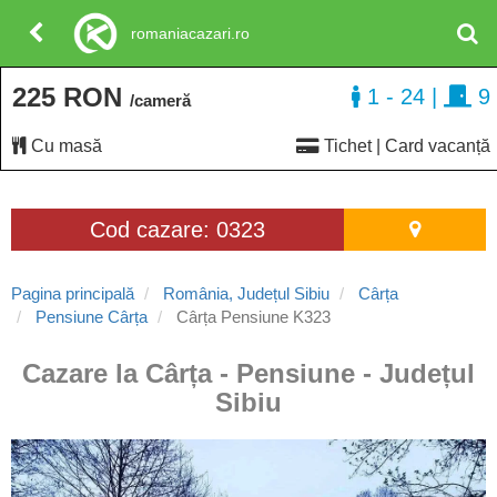
romaniacazari.ro
225 RON
1 - 24
|
9
/cameră
Cu masă
Tichet | Card vacanță
Cod cazare: 0323
Pagina principală
România, Județul Sibiu
Cârța
Pensiune Cârța
Cârța Pensiune K323
Cazare la Cârța - Pensiune - Județul
Sibiu