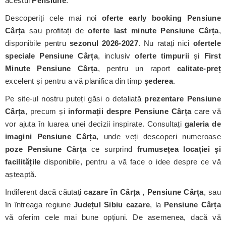
acestui
Pensiune
.
Descoperiți cele mai noi
oferte early booking Pensiune
Cârța
sau profitați de
oferte last minute Pensiune Cârța
,
disponibile pentru
sezonul 2026-2027
. Nu ratați nici
ofertele
speciale Pensiune Cârța
, inclusiv
oferte timpurii
și
First
Minute Pensiune Cârța
, pentru un raport
calitate-preț
excelent și pentru a vă planifica din timp
șederea
.
Pe site-ul nostru puteți găsi o detaliată
prezentare Pensiune
Cârța
, precum și
informații despre Pensiune Cârța
care vă
vor ajuta în luarea unei decizii inspirate. Consultați
galeria de
imagini Pensiune Cârța
, unde veți descoperi numeroase
poze Pensiune Cârța
ce surprind
frumusețea locației și
facilitățile
disponibile, pentru a vă face o idee despre ce vă
așteaptă.
Indiferent dacă căutați
cazare în Cârța , Pensiune Cârța
, sau
în întreaga regiune
Județul Sibiu cazare
, la
Pensiune Cârța
vă oferim cele mai bune opțiuni. De asemenea, dacă vă