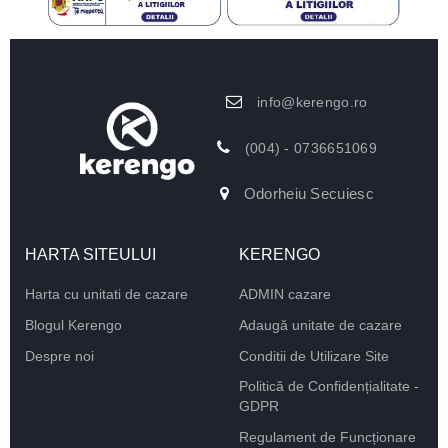
info@kerengo.ro
(004) - 0736651069
Odorheiu Secuiesc
HARTA SITEULUI
KERENGO
Harta cu unitati de cazare
ADMIN cazare
Blogul Kerengo
Adaugă unitate de cazare
Despre noi
Conditii de Utilizare Site
Politică de Confidențialitate -
GDPR
Regulament de Funcționare