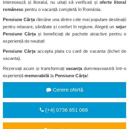
interesează și litoralul, nu uitați să verificați și
oferte litoral
românesc
pentru o vacanță completă în România.
Pensiune Cârța
rămâne una dintre cele mai populare destinații
pentru relaxare, sănătate și confort în regiune. Alegeți un
sejur
Pensiune Cârța
și beneficiați de pachete atractive pentru o
experiență de neuitat!
Pensiune Cârța
accepta plata cu card de vacanta (tichet de
vacanta).
Rezervați acum și transformați
vacanța
dumneavoastră într-o
experiență
memorabilă
la
Pensiune Cârța
!
Cerere ofertă
(+4) 0736 651 069