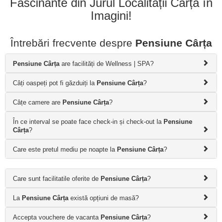
Fascinante din Jurul Localității Cârța în
Imagini!
Întrebări frecvente despre
Pensiune Cârța
Pensiune Cârța
are facilități de Wellness | SPA?
Câți oaspeți pot fi găzduiți la
Pensiune Cârța
?
Câțe camere are
Pensiune Cârța
?
În ce interval se poate face check-in și check-out la
Pensiune
Cârța
?
Care este pretul mediu pe noapte la
Pensiune Cârța
?
Care sunt facilitatile oferite de
Pensiune Cârța
?
La
Pensiune Cârța
există opțiuni de masă?
Accepta vouchere de vacanta
Pensiune Cârța
?