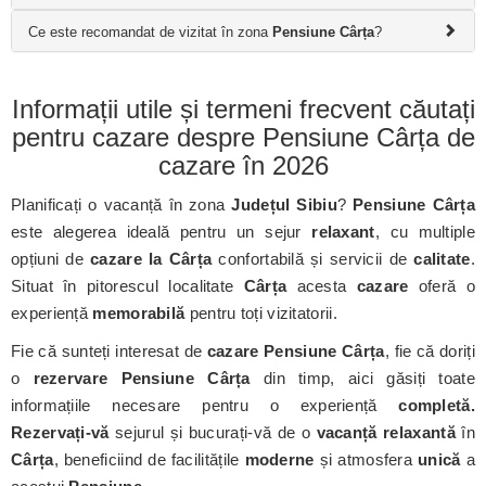
Ce este recomandat de vizitat în zona
Pensiune Cârța
?
Informații utile și termeni frecvent căutați
pentru cazare despre Pensiune Cârța de
cazare în 2026
Planificați o vacanță în zona
Județul Sibiu
?
Pensiune Cârța
este alegerea ideală pentru un sejur
relaxant
, cu multiple
opțiuni de
cazare la Cârța
confortabilă și servicii de
calitate
.
Situat în pitorescul localitate
Cârța
acesta
cazare
oferă o
experiență
memorabilă
pentru toți vizitatorii.
Fie că sunteți interesat de
cazare Pensiune Cârța
, fie că doriți
o
rezervare Pensiune Cârța
din timp, aici găsiți toate
informațiile necesare pentru o experiență
completă.
Rezervați-vă
sejurul și bucurați-vă de o
vacanță relaxantă
în
Cârța
, beneficiind de facilitățile
moderne
și atmosfera
unică
a