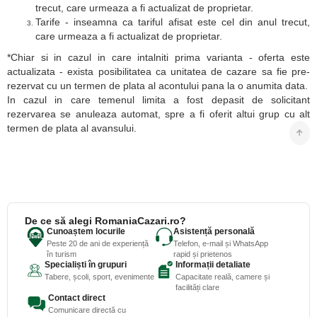
trecut, care urmeaza a fi actualizat de proprietar.
Tarife - inseamna ca tariful afisat este cel din anul trecut,
care urmeaza a fi actualizat de proprietar.
*Chiar si in cazul in care intalniti prima varianta - oferta este
actualizata - exista posibilitatea ca unitatea de cazare sa fie pre-
rezervat cu un termen de plata al acontului pana la o anumita data.
In cazul in care temenul limita a fost depasit de solicitant
rezervarea se anuleaza automat, spre a fi oferit altui grup cu alt
termen de plata al avansului.
De ce să alegi RomaniaCazari.ro?
Cunoaștem locurile
Asistență personală
Peste 20 de ani de experiență
Telefon, e-mail și WhatsApp
în turism
rapid și prietenos
Specialiști în grupuri
Informații detaliate
Tabere, școli, sport, evenimente
Capacitate reală, camere și
facilități clare
Contact direct
Comunicare directă cu