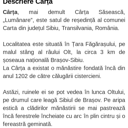
Descriere
Cârța
Cârța
, mai demult Cârța Săsească,
„Lumânare”, este satul de reședință al comunei
Carta din județul Sibiu, Transilvania, România.
Localitatea este situată în Țara Făgărașului, pe
malul stâng al râului Olt, la circa 3 km de
șoseaua națională Brașov-Sibiu.
La Cârța a existat o mănăstire fondată încă din
anul 1202 de către călugării cistercieni.
Astăzi, ruinele ei se pot vedea în lunca Oltului,
pe drumul care leagă Sibiul de Brașov. Pe aripa
estică a clădirilor mănăstirii se mai pastrează
încă ferestrele încheiate cu arc în plin cintru și o
fereastră geminată.