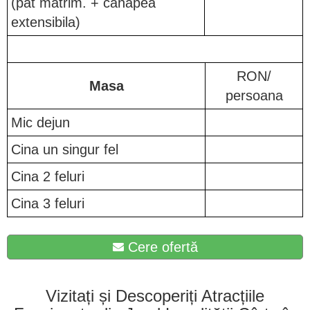
(pat matrim. + canapea
extensibila)
RON/
Masa
persoana
Mic dejun
Cina un singur fel
Cina 2 feluri
Cina 3 feluri
Cere ofertă
Vizitați și Descoperiți Atracțiile